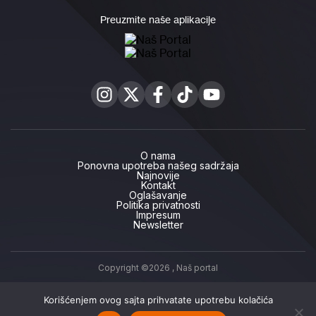
Preuzmite naše aplikacije
O nama
Ponovna upotreba našeg sadržaja
Najnovije
Kontakt
Oglašavanje
Politika privatnosti
Impresum
Newsletter
Copyright ©2026 ,
Naš portal
Korišćenjem ovog sajta prihvatate upotrebu kolačića