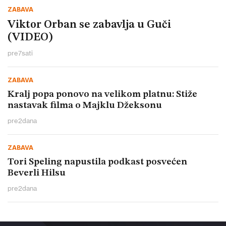
ZABAVA
Viktor Orban se zabavlja u Guči
(VIDEO)
pre
7
sati
ZABAVA
Kralj popa ponovo na velikom platnu: Stiže
nastavak filma o Majklu Džeksonu
pre
2
dana
ZABAVA
Tori Speling napustila podkast posvećen
Beverli Hilsu
pre
2
dana