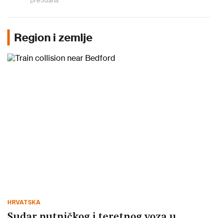
pre
5
dana
Region i zemlje
HRVATSKA
Sudar putničkog i teretnog voza u