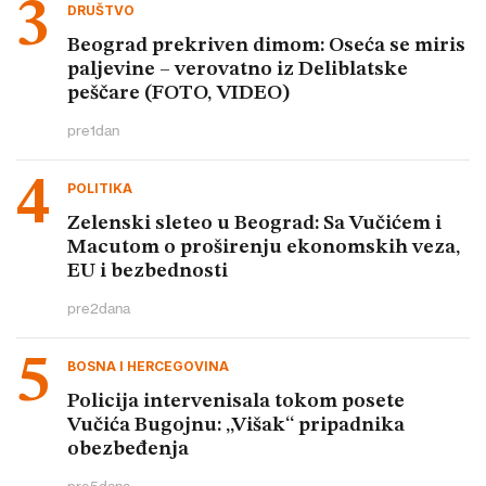
DRUŠTVO
Beograd prekriven dimom: Oseća se miris
paljevine – verovatno iz Deliblatske
peščare (FOTO, VIDEO)
pre
1
dan
POLITIKA
Zelenski sleteo u Beograd: Sa Vučićem i
Macutom o proširenju ekonomskih veza,
EU i bezbednosti
pre
2
dana
BOSNA I HERCEGOVINA
Policija intervenisala tokom posete
Vučića Bugojnu: „Višak“ pripadnika
obezbeđenja