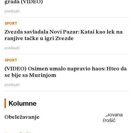
grada (VIDEO)
pre
8
sati
SPORT
Zvezda savladala Novi Pazar: Katai kao lek na
ranjive tačke u igri Zvezde
pre
8
sati
SPORT
(VIDEO) Osimen umalo napravio haos: Hteo da
se bije sa Murinjom
pre
8
sati
Kolumne
Obeležavanje