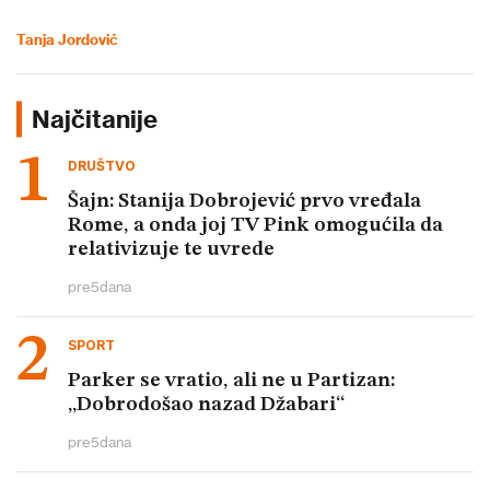
Tanja Jordović
Najčitanije
DRUŠTVO
Šajn: Stanija Dobrojević prvo vređala
Rome, a onda joj TV Pink omogućila da
relativizuje te uvrede
pre
5
dana
SPORT
Parker se vratio, ali ne u Partizan:
„Dobrodošao nazad Džabari“
pre
5
dana