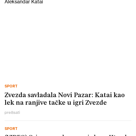
SPORT
Zvezda savladala Novi Pazar: Katai kao
lek na ranjive tačke u igri Zvezde
pre
8
sati
SPORT