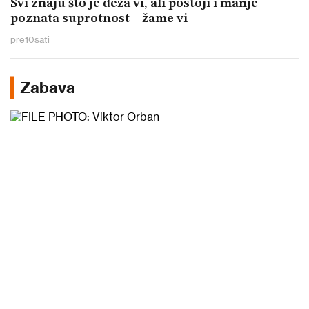
Svi znaju što je deža vi, ali postoji i manje
poznata suprotnost – žame vi
pre
10
sati
Zabava