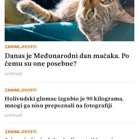
ZANIMLJIVOSTI
Danas je Međunarodni dan mačaka. Po
čemu su one posebne?
pre
10
sati
ZANIMLJIVOSTI
Holivudski glumac izgubio je 90 kilograma,
mnogi ga nisu prepoznali na fotografiji
pre
10
sati
ZANIMLJIVOSTI