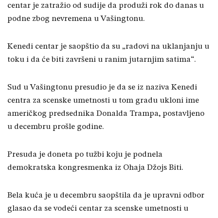
centar je zatražio od sudije da produži rok do danas u
podne zbog nevremena u Vašingtonu.
Kenedi centar je saopštio da su „radovi na uklanjanju u
toku i da će biti završeni u ranim jutarnjim satima“.
Sud u Vašingtonu presudio je da se iz naziva Kenedi
centra za scenske umetnosti u tom gradu ukloni ime
američkog predsednika Donalda Trampa, postavljeno
u decembru prošle godine.
Presuda je doneta po tužbi koju je podnela
demokratska kongresmenka iz Ohaja Džojs Biti.
Bela kuća je u decembru saopštila da je upravni odbor
glasao da se vodeći centar za scenske umetnosti u