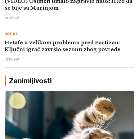
(VIDEO) Osimen umalo napravio haos: Hteo da
se bije sa Murinjom
pre
8
sati
SPORT
Hetafe u velikom problemu pred Partizan:
Ključni igrač završio sezonu zbog povrede
pre
8
sati
Zanimljivosti