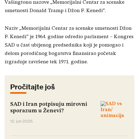
Vašingtonu nazove „Memorijalni Centar za scenske
umetnosti Donald Tramp i Džon F. Kenedi“.
Naziv „Memorijalni Centar za scenske umetnosti Džon
F. Kenedi“ je 1964. godine odredio parlament – Kongres
SAD u čast ubijenog predsednika koji je pomogao i
delom porodičnog bogatstva finansirao početak
izgradnje završene tek 1971. godine.
Pročitajte još
SAD i Iran potpisuju mirovni
sporazum u Ženevi?
12. jun 2026.