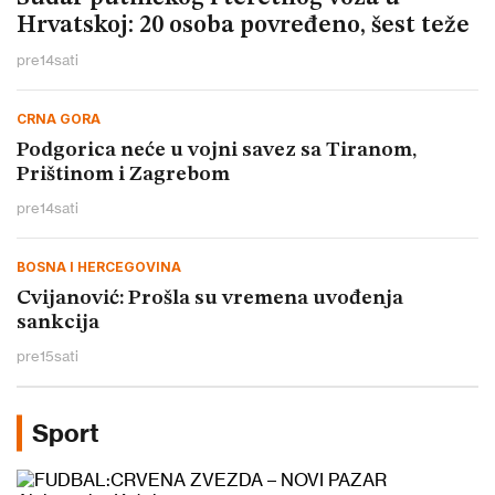
Hrvatskoj: 20 osoba povređeno, šest teže
pre
14
sati
CRNA GORA
Podgorica neće u vojni savez sa Tiranom,
Prištinom i Zagrebom
pre
14
sati
BOSNA I HERCEGOVINA
Cvijanović: Prošla su vremena uvođenja
sankcija
pre
15
sati
Sport