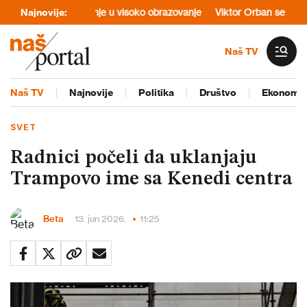
a da uruši poverenje u visoko obrazovanje
Najnovije:
Viktor Orban se zabavlja 
Naš TV
Naš TV
Najnovije
Politika
Društvo
Ekonomij
SVET
Radnici počeli da uklanjaju
Trampovo ime sa Kenedi centra
Beta
13. jun 2026.
11:25