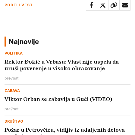
PODELI VEST
Najnovije
POLITIKA
Rektor Đokić u Vrbasu: Vlast nije uspela da
uruši poverenje u visoko obrazovanje
pre
7
sati
ZABAVA
Viktor Orban se zabavlja u Guči (VIDEO)
pre
7
sati
DRUŠTVO
Požar u Petrovčiću, vidljiv iz udaljenih delova