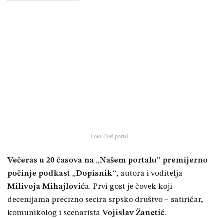
Foto: Naš portal
Večeras u 20 časova na „Našem portalu“ premijerno
počinje podkast „Dopisnik“
, autora i voditelja
Milivoja Mihajlović
a. Prvi gost je čovek koji
decenijama precizno secira srpsko društvo – satiričar,
komunikolog i scenarista
Vojislav Žanetić
.