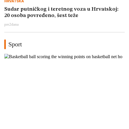
HRVATSKA
Sudar putničkog i teretnog voza u Hrvatskoj:
20 osoba povređeno, šest teže
pre
2
dana
Sport