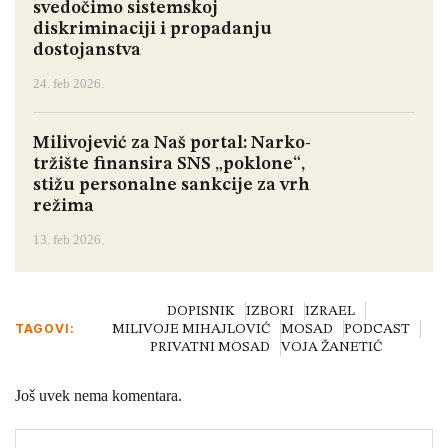
svedočimo sistemskoj
diskriminaciji i propadanju
dostojanstva
24. feb 2026.
Milivojević za Naš portal: Narko-
tržište finansira SNS „poklone“,
stižu personalne sankcije za vrh
režima
13. feb 2026.
DOPISNIK
IZBORI
IZRAEL
TAGOVI:
MILIVOJE MIHAJLOVIĆ
MOSAD
PODCAST
PRIVATNI MOSAD
VOJA ŽANETIĆ
Još uvek nema komentara.