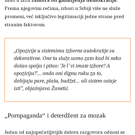
ušao u fazu
zamora od glumljenja demokratije
.
Prema njegovim rečima, izbori u Srbiji više ne služe
promeni, već isključivo legitimaciji jedne strane pred
stranim faktorom.
„Opozicije u sistemima izborne autokratije su
dekorativne. One tu služe samo zato kad bi neko
došao spolja i pitao: ‘Je l’ vi imate izbore? A
opoziciju?’… onda oni dignu ruku za to,
dobijaju pare, platu, budžet… ali sistem ostaje
isti“, objašnjava Žanetić.
„Pornpaganda“ i deterdžent za mozak
Jedan od najupečatljivijih delova razgovora odnosi se