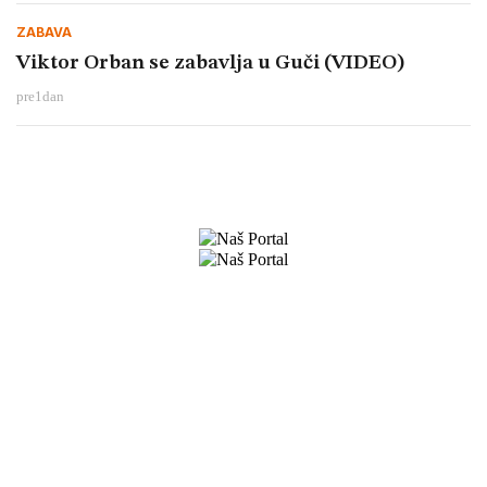
ZABAVA
Viktor Orban se zabavlja u Guči (VIDEO)
pre
1
dan
Preuzmite naše aplikacije
O nama
Ponovna upotreba našeg sadržaja
Najnovije
Kontakt
Oglašavanje