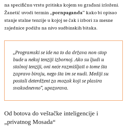
na specifičnu vrstu pritiska kojem su građani izloženi.
Žanetić uvodi termin
„pornpaganda“
kako bi opisao
stanje stalne tenzije u kojoj se čak i izbori za mesne
zajednice podižu na nivo sudbinskih bitaka.
„Programski se ide na to da država non-stop
bude u nekoj tenziji izbornoj. Ako su ljudi u
stalnoj tenziji, oni neće razmišljati o tome šta
zapravo biraju, nego šta im se nudi. Mediji su
postali deterdžent za mozak koji se plasira
svakodnevno“, upozorava.
Od botova do veštačke inteligencije i
„privatnog Mosada“