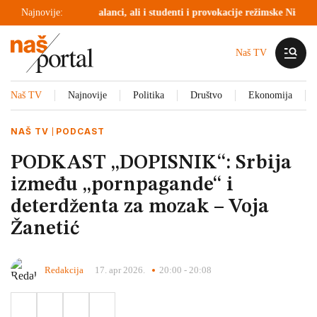
banice“ u Beloj Palanci, ali i studenti i provokacije režimske Niš TV (V
Najnovije:
Naš TV
Naš TV
Najnovije
Politika
Društvo
Ekonomija
NAŠ TV
PODCAST
PODKAST „DOPISNIK“: Srbija
između „pornpagande“ i
deterdženta za mozak – Voja
Žanetić
Redakcija
17. apr 2026.
20:00 - 20:08