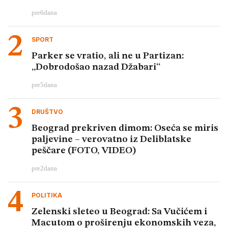
pre
6
dana
SPORT
Parker se vratio, ali ne u Partizan:
„Dobrodošao nazad Džabari“
pre
5
dana
DRUŠTVO
Beograd prekriven dimom: Oseća se miris
paljevine – verovatno iz Deliblatske
peščare (FOTO, VIDEO)
pre
2
dana
POLITIKA
Zelenski sleteo u Beograd: Sa Vučićem i
Macutom o proširenju ekonomskih veza,