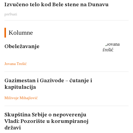
Izvučeno telo kod Bele stene na Dunavu
pre
9
sati
Kolumne
Obeležavanje
Jovana Trošić
Gazimestan i Gazivode – ćutanje i
kapitulacija
Milivoje Mihajlović
Skupština Srbije o nepoverenju
Vladi: Pozorište u korumpiranoj
državi