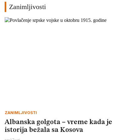
Zanimljivosti
ZANIMLJIVOSTI
Albanska golgota – vreme kada je
istorija bežala sa Kosova
pre
17
sati