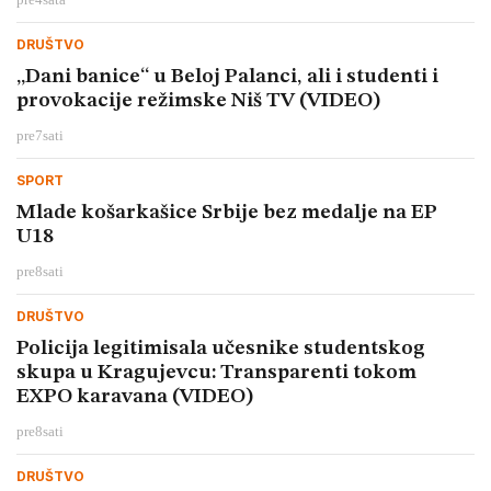
DRUŠTVO
„Dani banice“ u Beloj Palanci, ali i studenti i
provokacije režimske Niš TV (VIDEO)
pre
7
sati
SPORT
Mlade košarkašice Srbije bez medalje na EP
U18
pre
8
sati
DRUŠTVO
Policija legitimisala učesnike studentskog
skupa u Kragujevcu: Transparenti tokom
EXPO karavana (VIDEO)
pre
8
sati
DRUŠTVO