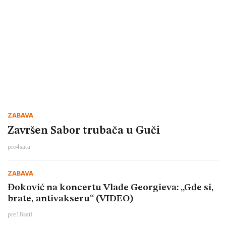
ZABAVA
Završen Sabor trubača u Guči
pre
4
sata
ZABAVA
Đoković na koncertu Vlade Georgieva: „Gde si,
brate, antivakseru“ (VIDEO)
pre
18
sati