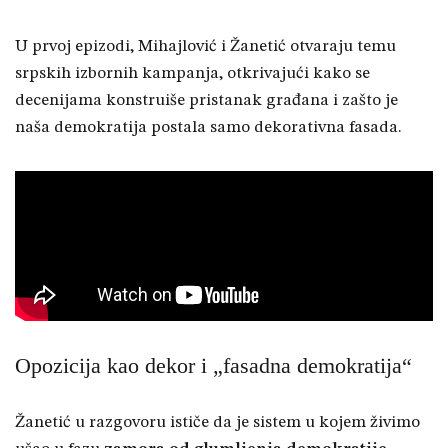
U prvoj epizodi, Mihajlović i Žanetić otvaraju temu
srpskih izbornih kampanja, otkrivajući kako se
decenijama konstruiše pristanak građana i zašto je
naša demokratija postala samo dekorativna fasada.
Opozicija kao dekor i „fasadna demokratija“
Žanetić u razgovoru ističe da je sistem u kojem živimo