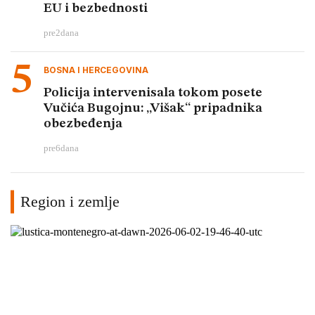
EU i bezbednosti
pre
2
dana
BOSNA I HERCEGOVINA
Policija intervenisala tokom posete
Vučića Bugojnu: „Višak“ pripadnika
obezbeđenja
pre
6
dana
Region i zemlje