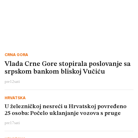
CRNA GORA
Vlada Crne Gore stopirala poslovanje sa
srpskom bankom bliskoj Vučiću
pre
12
sati
HRVATSKA
U železničkoj nesreći u Hrvatskoj povređeno
25 osoba: Počelo uklanjanje vozova s pruge
pre
17
sati