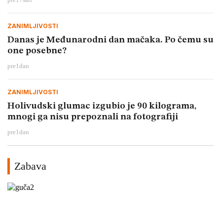
ZANIMLJIVOSTI
Danas je Međunarodni dan mačaka. Po čemu su
one posebne?
pre
1
dan
ZANIMLJIVOSTI
Holivudski glumac izgubio je 90 kilograma,
mnogi ga nisu prepoznali na fotografiji
pre
1
dan
Zabava