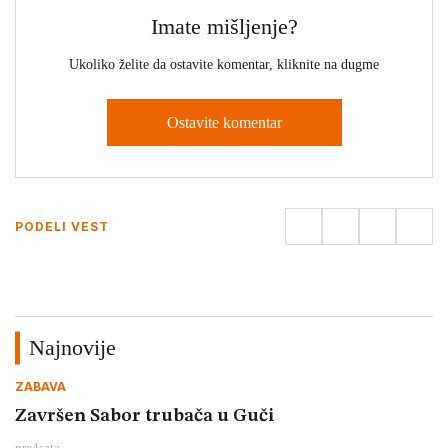
Imate mišljenje?
Ukoliko želite da ostavite komentar, kliknite na dugme
Ostavite komentar
PODELI VEST
Najnovije
ZABAVA
Završen Sabor trubača u Guči
pre
4
sata