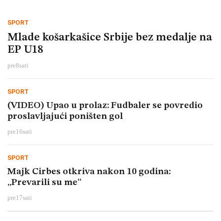
SPORT
Mlade košarkašice Srbije bez medalje na
EP U18
pre
8
sati
SPORT
(VIDEO) Upao u prolaz: Fudbaler se povredio
proslavljajući poništen gol
pre
16
sati
SPORT
Majk Cirbes otkriva nakon 10 godina:
„Prevarili su me“
pre
17
sati