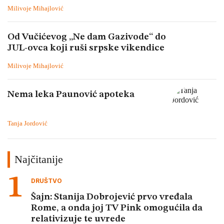
Milivoje Mihajlović
Od Vučićevog „Ne dam Gazivode“ do
JUL-ovca koji ruši srpske vikendice
Milivoje Mihajlović
Nema leka Paunović apoteka
Tanja Jordović
Najčitanije
DRUŠTVO
Šajn: Stanija Dobrojević prvo vređala
Rome, a onda joj TV Pink omogućila da
relativizuje te uvrede