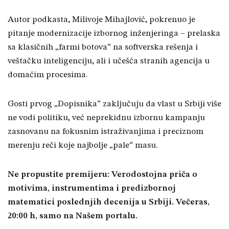
Autor podkasta, Milivoje Mihajlović, pokrenuo je
pitanje modernizacije izbornog inženjeringa – prelaska
sa klasičnih „farmi botova“ na softverska rešenja i
veštačku inteligenciju, ali i učešća stranih agencija u
domaćim procesima.
Gosti prvog „Dopisnika“ zaključuju da vlast u Srbiji više
ne vodi politiku, već neprekidnu izbornu kampanju
zasnovanu na fokusnim istraživanjima i preciznom
merenju reči koje najbolje „pale“ masu.
Ne propustite premijeru: Verodostojna priča o
motivima, instrumentima i predizbornoj
matematici poslednjih decenija u Srbiji. Večeras,
20:00 h, samo na Našem portalu.