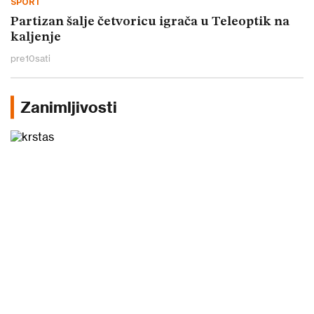
SPORT
Partizan šalje četvoricu igrača u Teleoptik na
kaljenje
pre
10
sati
Zanimljivosti