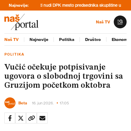
o večeru
Najnovije:
Kurti nudi DPK mesto predsednika skupštine u zamenu za 
Naš TV
Naš TV
Najnovije
Politika
Društvo
Ekonomij
POLITIKA
Vučić očekuje potpisivanje
ugovora o slobodnoj trgovini sa
Gruzijom početkom oktobra
Beta
16. jun 2026.
17:05