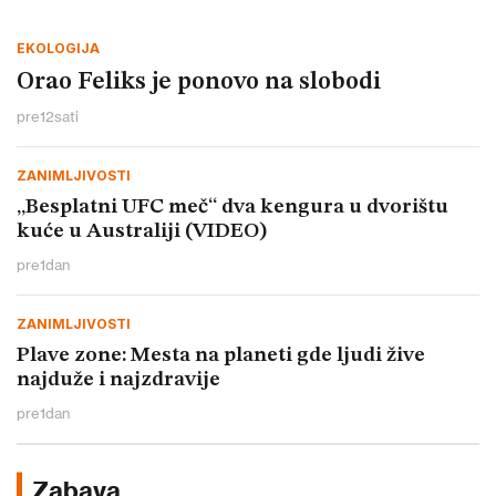
EKOLOGIJA
Orao Feliks je ponovo na slobodi
pre
12
sati
ZANIMLJIVOSTI
„Besplatni UFC meč“ dva kengura u dvorištu
kuće u Australiji (VIDEO)
pre
1
dan
ZANIMLJIVOSTI
Plave zone: Mesta na planeti gde ljudi žive
najduže i najzdravije
pre
1
dan
Zabava