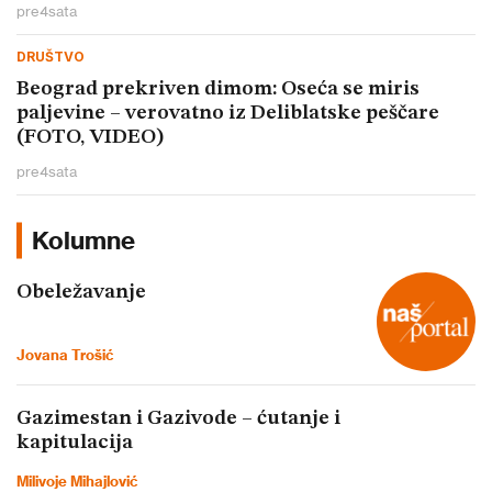
pre
4
sata
DRUŠTVO
Beograd prekriven dimom: Oseća se miris
paljevine – verovatno iz Deliblatske peščare
(FOTO, VIDEO)
pre
4
sata
Kolumne
Obeležavanje
Jovana Trošić
Gazimestan i Gazivode – ćutanje i
kapitulacija
Milivoje Mihajlović