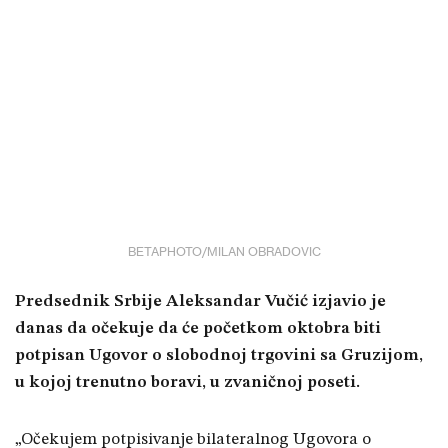
BETAPHOTO/MILAN OBRADOVIC
Predsednik Srbije Aleksandar Vučić izjavio je
danas da očekuje da će početkom oktobra biti
potpisan Ugovor o slobodnoj trgovini sa Gruzijom,
u kojoj trenutno boravi, u zvaničnoj poseti.
„Očekujem potpisivanje bilateralnog Ugovora o