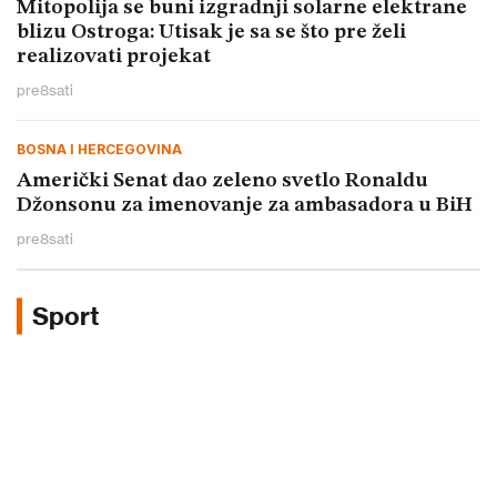
Mitopolija se buni izgradnji solarne elektrane
blizu Ostroga: Utisak je sa se što pre želi
realizovati projekat
pre
8
sati
BOSNA I HERCEGOVINA
Američki Senat dao zeleno svetlo Ronaldu
Džonsonu za imenovanje za ambasadora u BiH
pre
8
sati
Sport