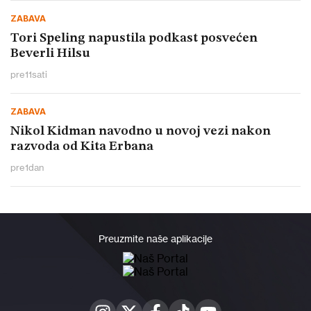
ZABAVA
Tori Speling napustila podkast posvećen
Beverli Hilsu
pre
11
sati
ZABAVA
Nikol Kidman navodno u novoj vezi nakon
razvoda od Kita Erbana
pre
1
dan
Preuzmite naše aplikacije