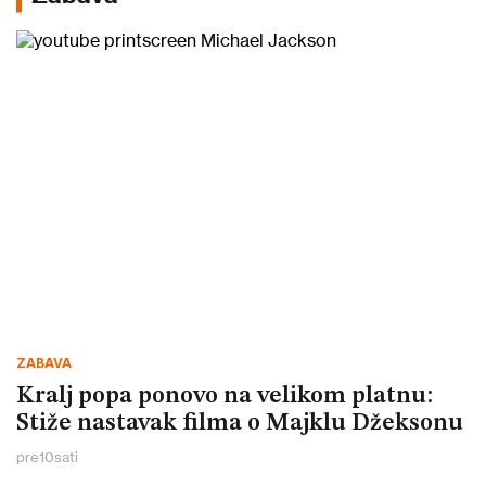
ZABAVA
Kralj popa ponovo na velikom platnu:
Stiže nastavak filma o Majklu Džeksonu
pre
10
sati