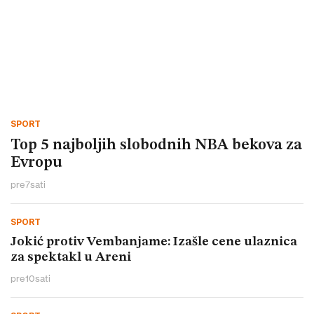
SPORT
Top 5 najboljih slobodnih NBA bekova za
Evropu
pre
7
sati
SPORT
Jokić protiv Vembanjame: Izašle cene ulaznica
za spektakl u Areni
pre
10
sati