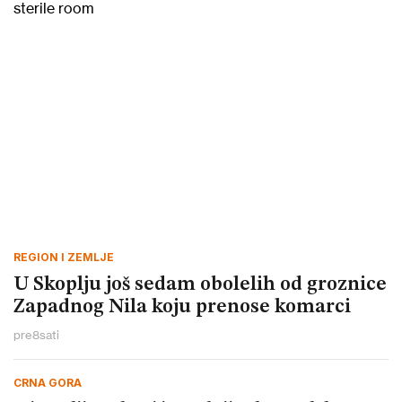
REGION I ZEMLJE
U Skoplju još sedam obolelih od groznice
Zapadnog Nila koju prenose komarci
pre
8
sati
CRNA GORA