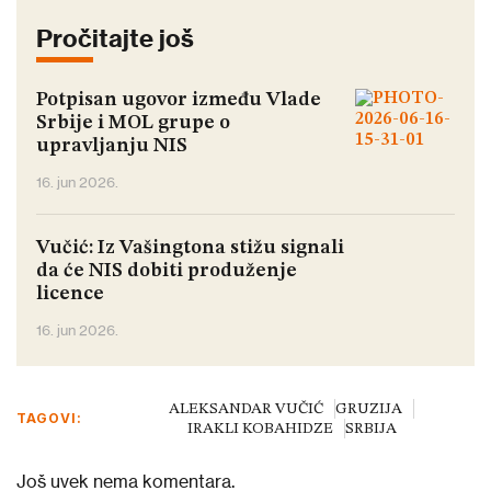
Pročitajte još
Potpisan ugovor između Vlade
Srbije i MOL grupe o
upravljanju NIS
16. jun 2026.
Vučić: Iz Vašingtona stižu signali
da će NIS dobiti produženje
licence
16. jun 2026.
ALEKSANDAR VUČIĆ
GRUZIJA
TAGOVI:
IRAKLI KOBAHIDZE
SRBIJA
Još uvek nema komentara.