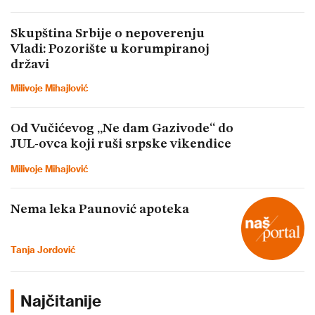
Skupština Srbije o nepoverenju
Vladi: Pozorište u korumpiranoj
državi
Milivoje Mihajlović
Od Vučićevog „Ne dam Gazivode“ do
JUL-ovca koji ruši srpske vikendice
Milivoje Mihajlović
Nema leka Paunović apoteka
Tanja Jordović
Najčitanije