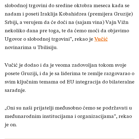
slobodnoj trgovini do sredine oktobra meseca kada se
nadam i poseti Iraklija Kobahidzea (premijera Gruzije)
Srbiji, a verujem da će doći na (sajam vina) Vajn Vižn
nekoliko dana pre toga, te da ćemo moći da objavimo
Ugovor o slobodnoj trgovini“, rekao je
Vučić
novinarima u Tbilisiju.
Vučić je dodao i da je veoma zadovoljan tokom svoje
posete Gruziji, i da je sa liderima te zemlje razgovarao o
svim ključnim temama od EU integracija do bilateralne
saradnje.
„Oni su naši prijatelji međusobno ćemo se podržavati u
međunarodnim institucijama i organizacijama“, rekao
je on.