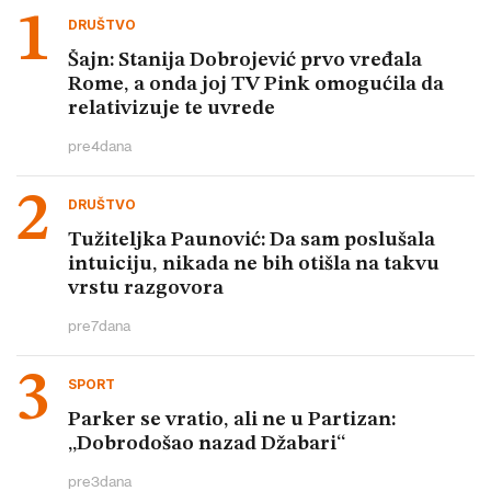
DRUŠTVO
Šajn: Stanija Dobrojević prvo vređala
Rome, a onda joj TV Pink omogućila da
relativizuje te uvrede
pre
4
dana
DRUŠTVO
Tužiteljka Paunović: Da sam poslušala
intuiciju, nikada ne bih otišla na takvu
vrstu razgovora
pre
7
dana
SPORT
Parker se vratio, ali ne u Partizan:
„Dobrodošao nazad Džabari“
pre
3
dana