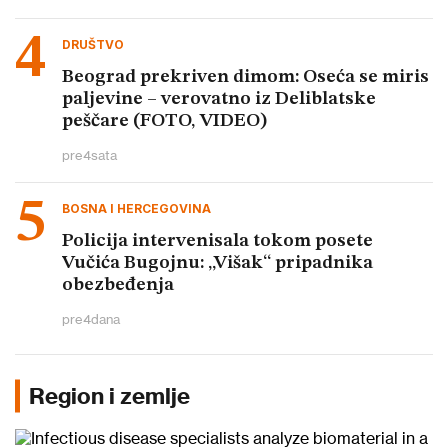
DRUŠTVO
Beograd prekriven dimom: Oseća se miris
paljevine – verovatno iz Deliblatske
peščare (FOTO, VIDEO)
pre
4
sata
BOSNA I HERCEGOVINA
Policija intervenisala tokom posete
Vučića Bugojnu: „Višak“ pripadnika
obezbeđenja
pre
4
dana
Region i zemlje