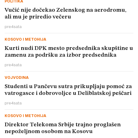
POLITIKA
Vučić nije dočekao Zelenskog na aerodromu,
ali mu je priredio večeru
pre
4
sata
KOSOVO I METOHIJA
Kurti nudi DPK mesto predsednika skupštine u
zamenu za podršku za izbor predsednika
pre
4
sata
VOJVODINA
Studenti u Pančevu sutra prikupljaju pomoć za
vatrogasce i dobrovoljce u Deliblatskoj peščari
pre
4
sata
KOSOVO I METOHIJA
Direktor Telekoma Srbije trajno proglašen
nepoželjnom osobom na Kosovu