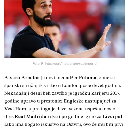
Foto: Printscreen/Instagram/realmadrid
Alvaro Arbeloa
je novi menadžer
Fulama
, čime se
španski stručnjak vratio u London posle devet godina.
Nekadašnji desni bek završio je igračku karijeru 2017.
godine upravo u prestonici Engleske nastupajući za
Vest Hem
, a pre toga je devet sezona uspešno nosio
dres
Real Madrida
i dve i po godine igrao za
Liverpul
.
Iako ima bogato iskustvo na Ostvru, ovo će mu biti prvi