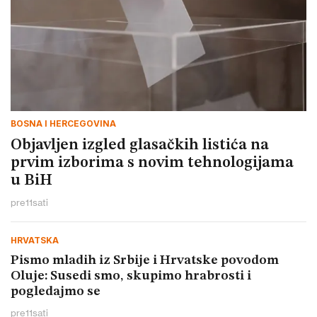
BOSNA I HERCEGOVINA
Objavljen izgled glasačkih listića na
prvim izborima s novim tehnologijama
u BiH
pre
11
sati
HRVATSKA
Pismo mladih iz Srbije i Hrvatske povodom
Oluje: Susedi smo, skupimo hrabrosti i
pogledajmo se
pre
11
sati