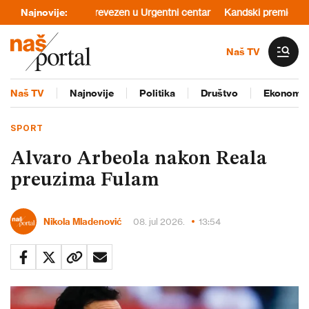
tru Beograda, prevezen u Urgentni centar
Najnovije:
Kandski premier: “Infanti
Naš TV
Naš TV
Najnovije
Politika
Društvo
Ekonomij
SPORT
Alvaro Arbeola nakon Reala
preuzima Fulam
Nikola Mladenović
08. jul 2026.
13:54