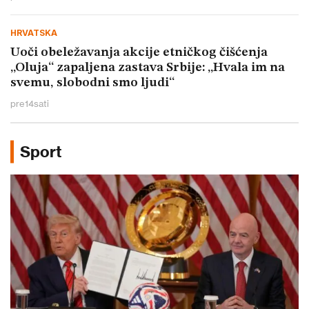
HRVATSKA
Uoči obeležavanja akcije etničkog čišćenja
„Oluja“ zapaljena zastava Srbije: „Hvala im na
svemu, slobodni smo ljudi“
pre
14
sati
Sport