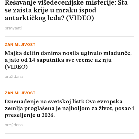
Rešavanje višedecenijske misterije: Šta
se zaista krije u mraku ispod
antarktičkog leda? (VIDEO)
pre
17
sati
ZANIMLJIVOSTI
Majka delfin danima nosila uginulo mladunče,
a jato od 14 saputnika sve vreme uz nju
(VIDEO)
pre
2
dana
ZANIMLJIVOSTI
Iznenađenje na svetskoj listi: Ova evropska
zemlja proglašena je najboljom za život, posao i
preseljenje u 2026.
pre
2
dana