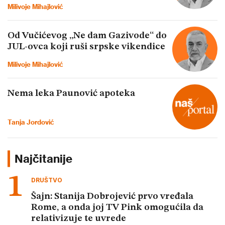
Milivoje Mihajlović
Od Vučićevog „Ne dam Gazivode“ do
JUL-ovca koji ruši srpske vikendice
Milivoje Mihajlović
Nema leka Paunović apoteka
Tanja Jordović
Najčitanije
DRUŠTVO
Šajn: Stanija Dobrojević prvo vređala
Rome, a onda joj TV Pink omogućila da
relativizuje te uvrede