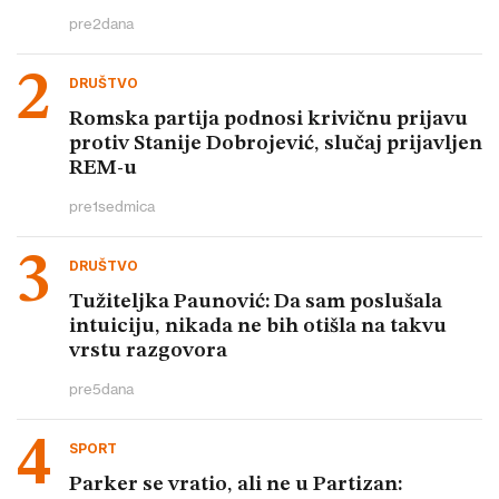
pre
2
dana
DRUŠTVO
Romska partija podnosi krivičnu prijavu
protiv Stanije Dobrojević, slučaj prijavljen
REM-u
pre
1
sedmica
DRUŠTVO
Tužiteljka Paunović: Da sam poslušala
intuiciju, nikada ne bih otišla na takvu
vrstu razgovora
pre
5
dana
SPORT
Parker se vratio, ali ne u Partizan: