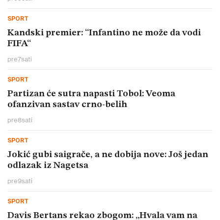
SPORT
Kandski premier: “Infantino ne može da vodi
FIFA“
pre
7
sati
SPORT
Partizan će sutra napasti Tobol: Veoma
ofanzivan sastav crno-belih
pre
8
sati
SPORT
Jokić gubi saigrače, a ne dobija nove: Još jedan
odlazak iz Nagetsa
pre
9
sati
SPORT
Davis Bertans rekao zbogom: „Hvala vam na