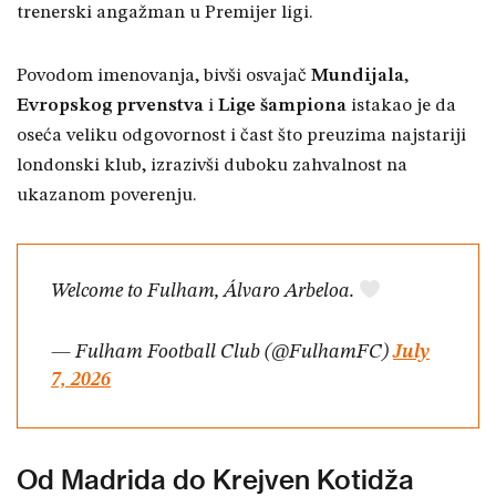
trenerski angažman u Premijer ligi.
Povodom imenovanja, bivši osvajač
Mundijala
,
Evropskog prvenstva
i
Lige šampiona
istakao je da
oseća veliku odgovornost i čast što preuzima najstariji
londonski klub, izrazivši duboku zahvalnost na
ukazanom poverenju.
Welcome to Fulham, Álvaro Arbeloa.
— Fulham Football Club (@FulhamFC)
July
7, 2026
Od Madrida do Krejven Kotidža