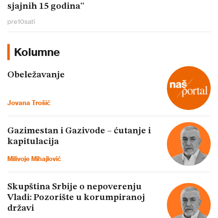
sjajnih 15 godina“
pre
10
sati
Kolumne
Obeležavanje
Jovana Trošić
Gazimestan i Gazivode – ćutanje i
kapitulacija
Milivoje Mihajlović
Skupština Srbije o nepoverenju
Vladi: Pozorište u korumpiranoj
državi