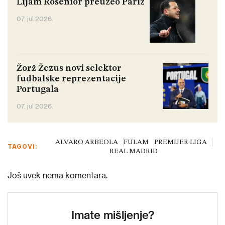
Lijam Rosenior preuzeo Pariz
07. jul 2026.
Žorž Žezus novi selektor
fudbalske reprezentacije
Portugala
07. jul 2026.
ALVARO ARBEOLA
FULAM
PREMIJER LIGA
TAGOVI:
REAL MADRID
Još uvek nema komentara.
Imate mišljenje?