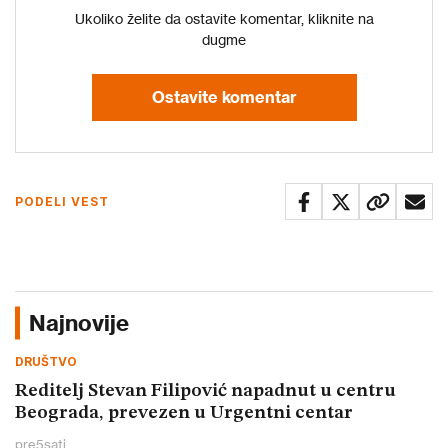
Ukoliko želite da ostavite komentar, kliknite na
dugme
Ostavite komentar
PODELI VEST
Najnovije
DRUŠTVO
Reditelj Stevan Filipović napadnut u centru
Beograda, prevezen u Urgentni centar
pre
5
sati