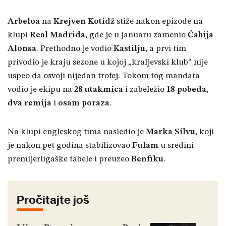
Arbeloa
na
Krejven Kotidž
stiže nakon epizode na
klupi
Real Madrida
, gde je u januaru zamenio
Ćabija
Alonsa
. Prethodno je vodio
Kastilju
, a prvi tim
privodio je kraju sezone u kojoj „kraljevski klub“ nije
uspeo da osvoji nijedan trofej. Tokom tog mandata
vodio je ekipu na
28 utakmica
i zabeležio
18 pobeda
,
dva remija
i
osam poraza
.
Na klupi engleskog tima nasledio je
Marka Silvu
, koji
je nakon pet godina stabilizovao
Fulam
u sredini
premijerligaške tabele i preuzeo
Benfiku
.
Pročitajte još