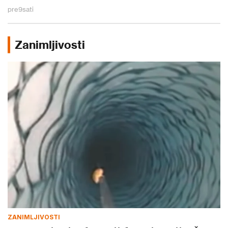
pre
9
sati
Zanimljivosti
ZANIMLJIVOSTI