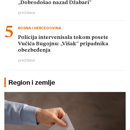
„Dobrodošao nazad Džabari“
pre
2
dana
BOSNA I HERCEGOVINA
Policija intervenisala tokom posete
Vučića Bugojnu: „Višak“ pripadnika
obezbeđenja
pre
2
dana
Region i zemlje