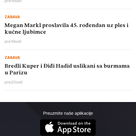
pre
18
sati
ZABAVA
Megan Markl proslavila 45. rođendan uz ples i
kućne ljubimce
pre
19
sati
ZABAVA
Bredli Kuper i Điđi Hadid uslikani sa burmama
u Parizu
pre
20
sati
Preuzmite naše aplikacije