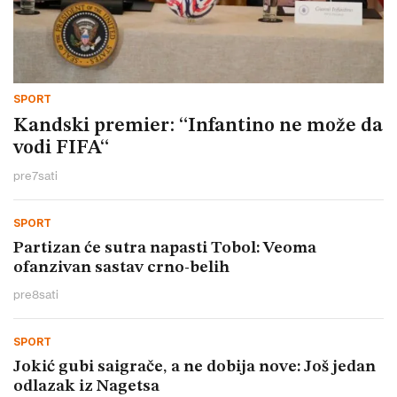
SPORT
Kandski premier: “Infantino ne može da
vodi FIFA“
pre
7
sati
SPORT
Partizan će sutra napasti Tobol: Veoma
ofanzivan sastav crno-belih
pre
8
sati
SPORT
Jokić gubi saigrače, a ne dobija nove: Još jedan
odlazak iz Nagetsa