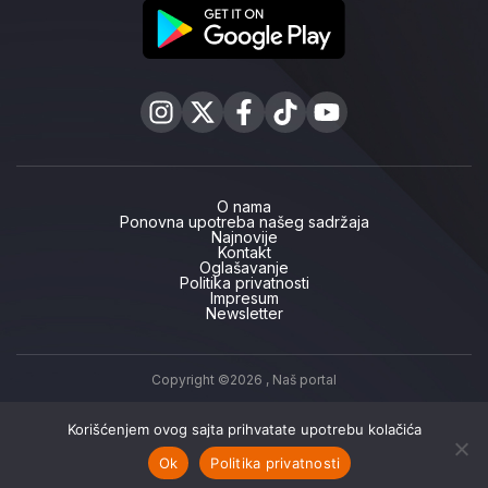
O nama
Ponovna upotreba našeg sadržaja
Najnovije
Kontakt
Oglašavanje
Politika privatnosti
Impresum
Newsletter
Copyright ©2026 ,
Naš portal
Korišćenjem ovog sajta prihvatate upotrebu kolačića
Ok
Politika privatnosti
Naslovna
Najnovije
Naše priče
Podcast
Naš TV