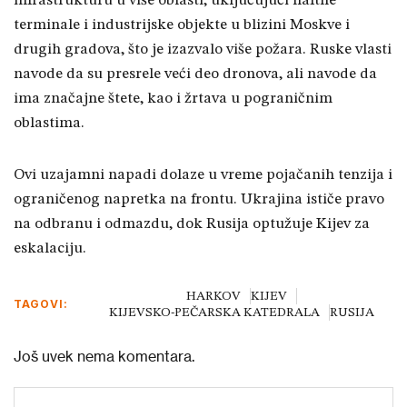
infrastrukturu u više oblasti, uključujući naftne
terminale i industrijske objekte u blizini Moskve i
drugih gradova, što je izazvalo više požara. Ruske vlasti
navode da su presrele veći deo dronova, ali navode da
ima značajne štete, kao i žrtava u pograničnim
oblastima.
Ovi uzajamni napadi dolaze u vreme pojačanih tenzija i
ograničenog napretka na frontu. Ukrajina ističe pravo
na odbranu i odmazdu, dok Rusija optužuje Kijev za
eskalaciju.
HARKOV
KIJEV
TAGOVI:
KIJEVSKO-PEČARSKA KATEDRALA
RUSIJA
Još uvek nema komentara.