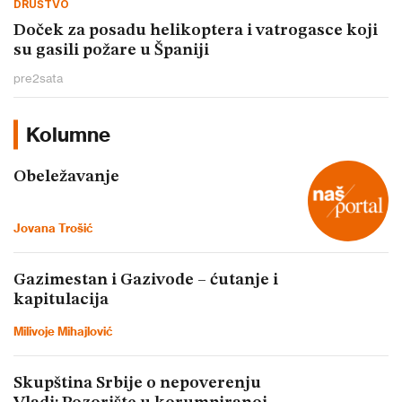
DRUŠTVO
Doček za posadu helikoptera i vatrogasce koji
su gasili požare u Španiji
pre
2
sata
Kolumne
Obeležavanje
Jovana Trošić
Gazimestan i Gazivode – ćutanje i
kapitulacija
Milivoje Mihajlović
Skupština Srbije o nepoverenju