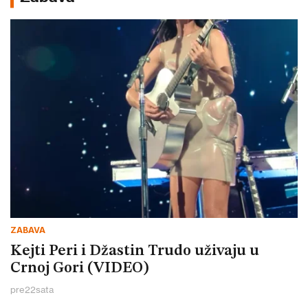
ZABAVA
Kejti Peri i Džastin Trudo uživaju u
Crnoj Gori (VIDEO)
pre
22
sata