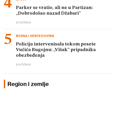
Parker se vratio, ali ne u Partizan:
„Dobrodošao nazad Džabari“
pre
2
dana
BOSNA I HERCEGOVINA
Policija intervenisala tokom posete
Vučića Bugojnu: „Višak“ pripadnika
obezbeđenja
pre
3
dana
Region i zemlje