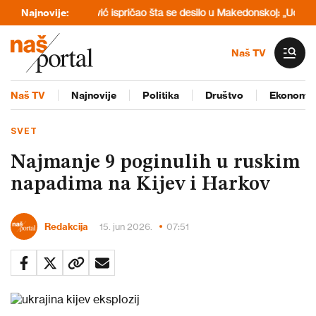
i
Stevan Filipović ispričao šta se desilo u Makedonskoj: „Udarali me
Najnovije:
Naš TV
Naš TV
Najnovije
Politika
Društvo
Ekonomij
SVET
Najmanje 9 poginulih u ruskim
napadima na Kijev i Harkov
Redakcija
15. jun 2026.
07:51