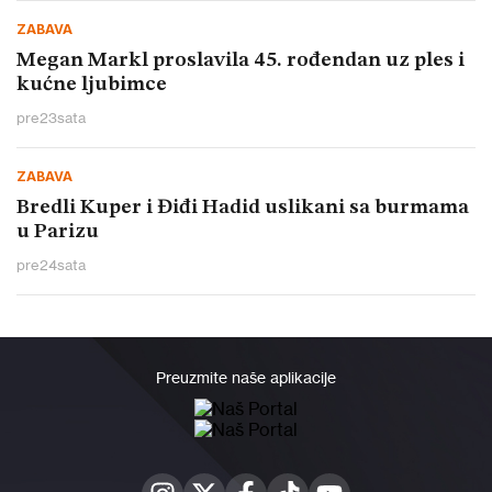
ZABAVA
Megan Markl proslavila 45. rođendan uz ples i
kućne ljubimce
pre
23
sata
ZABAVA
Bredli Kuper i Điđi Hadid uslikani sa burmama
u Parizu
pre
24
sata
Preuzmite naše aplikacije