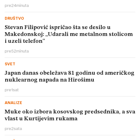
pre
24
minuta
DRUŠTVO
Stevan Filipović ispričao šta se desilo u
Makedonskoj: „Udarali me metalnom stolicom
i uzeli telefon“
pre
52
minuta
SVET
Japan danas obeležava 81 godinu od američkog
nuklearnog napada na Hirošimu
pre
1
sat
ANALIZE
Muke oko izbora kosovskog predsednika, a sva
vlast u Kurtijevim rukama
pre
2
sata