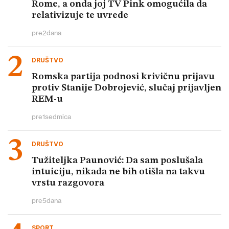
Rome, a onda joj TV Pink omogućila da
relativizuje te uvrede
pre
2
dana
DRUŠTVO
Romska partija podnosi krivičnu prijavu
protiv Stanije Dobrojević, slučaj prijavljen
REM-u
pre
1
sedmica
DRUŠTVO
Tužiteljka Paunović: Da sam poslušala
intuiciju, nikada ne bih otišla na takvu
vrstu razgovora
pre
5
dana
SPORT