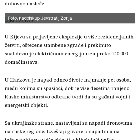
duhovno nasleđe.
Foto: nadbiskup Jevstratij Zorija
U Kijevu su prijavljene eksplozije u više rezidencijalnih
četvrti, oštećene stambene zgrade i prekinuto
snabdevanje električnom energijom za preko 140.000
domaćinstava.
U Harkovu je napad odneo živote najmanje pet osoba,
među kojima su spasioci, dok je više desetina ranjeno.
Rusko ministarstvo odbrane tvrdi da su gađani vojni i
energetski objekti.
Sa ukrajinske strane, nastavljeni su napadi dronovima
na ruske regione. Izveštaji govore o napadima na