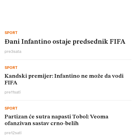
SPORT
Đani Infantino ostaje predsednik FIFA
pre
3
sata
SPORT
Kandski premijer: Infantino ne može da vodi
FIFA
pre
11
sati
SPORT
Partizan će sutra napasti Tobol: Veoma
ofanzivan sastav crno-belih
pre
12
sati