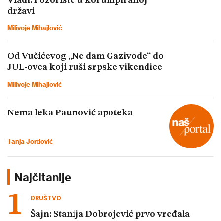
Vladi: Pozorište u korumpiranoj
državi
Milivoje Mihajlović
Od Vučićevog „Ne dam Gazivode“ do
JUL-ovca koji ruši srpske vikendice
Milivoje Mihajlović
Nema leka Paunović apoteka
Tanja Jordović
Najčitanije
DRUŠTVO
Šajn: Stanija Dobrojević prvo vređala