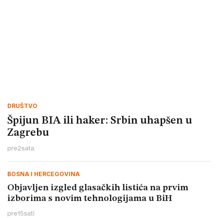
DRUŠTVO
Špijun BIA ili haker: Srbin uhapšen u
Zagrebu
pre
2
sata
BOSNA I HERCEGOVINA
Objavljen izgled glasačkih listića na prvim
izborima s novim tehnologijama u BiH
pre
15
sati