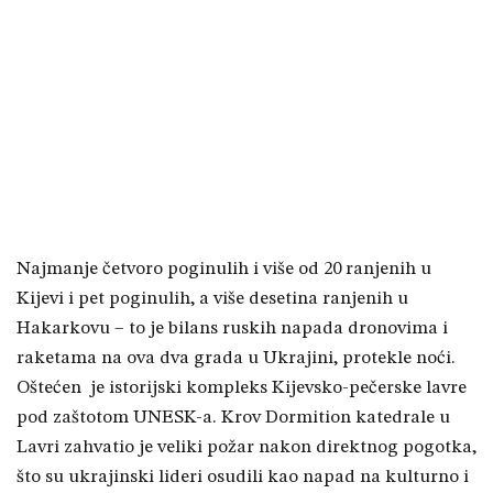
Najmanje četvoro poginulih i više od 20 ranjenih u
Kijevi i pet poginulih, a više desetina ranjenih u
Hakarkovu – to je bilans ruskih napada dronovima i
raketama na ova dva grada u Ukrajini, protekle noći.
Oštećen
je istorijski kompleks Kijevsko-pečerske lavre
pod zaštotom UNESK-a. Krov Dormition katedrale u
Lavri zahvatio je veliki požar nakon direktnog pogotka,
što su ukrajinski lideri osudili kao napad na kulturno i