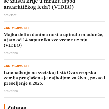
se zaista krije u mraku ispod
antarktičkog leda? (VIDEO)
pre
21
sat
ZANIMLJIVOSTI
Majka delfin danima nosila uginulo mladunče,
a jato od 14 saputnika sve vreme uz nju
(VIDEO)
pre
2
dana
ZANIMLJIVOSTI
Iznenađenje na svetskoj listi: Ova evropska
zemlja proglašena je najboljom za život, posao i
preseljenje u 2026.
pre
2
dana
Zabava