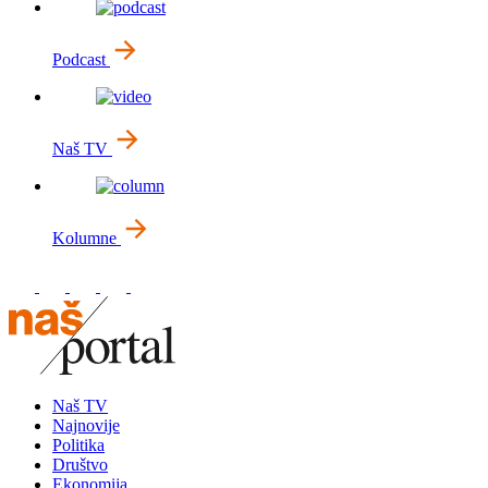
Podcast
Naš TV
Kolumne
Naš TV
Najnovije
Politika
Društvo
Ekonomija