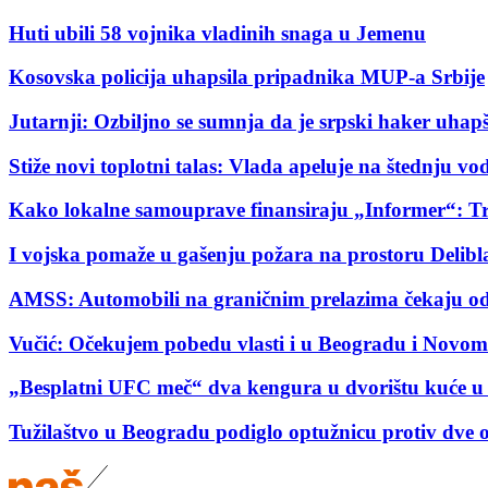
Huti ubili 58 vojnika vladinih snaga u Jemenu
Kosovska policija uhapsila pripadnika MUP-a Srbije
Jutarnji: Ozbiljno se sumnja da je srpski haker uha
Stiže novi toplotni talas: Vlada apeluje na štednju v
Kako lokalne samouprave finansiraju „Informer“: T
I vojska pomaže u gašenju požara na prostoru Delibl
AMSS: Automobili na graničnim prelazima čekaju od 
Vučić: Očekujem pobedu vlasti i u Beogradu i Novo
„Besplatni UFC meč“ dva kengura u dvorištu kuće u 
Tužilaštvo u Beogradu podiglo optužnicu protiv dve 