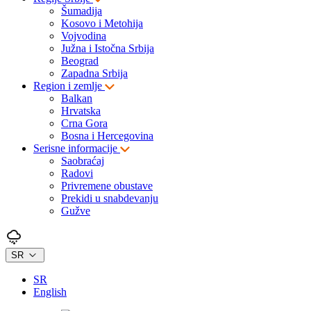
Šumadija
Kosovo i Metohija
Vojvodina
Južna i Istočna Srbija
Beograd
Zapadna Srbija
Region i zemlje
Balkan
Hrvatska
Crna Gora
Bosna i Hercegovina
Serisne informacije
Saobraćaj
Radovi
Privremene obustave
Prekidi u snabdevanju
Gužve
SR
SR
English