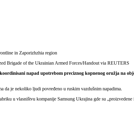
nized Brigade of the Ukrainian Armed Forces/Handout via REUTERS
o koordinisani napad upotrebom preciznog kopnenog oružja na obje
ama da je nekoliko ljudi povređeno u ruskim vazdušnim napadima.
abriku u vlasništvu kompanije Samsung Ukrajina gde su „proizvedene i