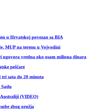
pšen u Hrvatskoj povezan sa BIA
ode, MUP na terenu u Vojvodini
ri ugovora vredna oko osam miliona dinara
atske peščare
tri sata do 20 minuta
m Sadu
Australiji (VIDEO)
osobe zbog oružja