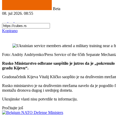
Beta
08. jul 2026.
08:55
Kopirano
Foto: Andriy Andriyenko/Press Service of the 65th Separate Mecha
Rusko Ministarstvo odbrane saopštilo je jutros da je „pokrenul
gradu Kijevu“.
Gradonačelnik Kijeva Vitalij Kličko saopštio je na društvenim mrež
Rusko ministarstvo je na društvenim mrežama navelo da je pogodilo f
montažu dronova dugog i srednjeg dometa.
Ukrajinske vlasti nisu potvrdile tu informaciju.
Pročitajte još