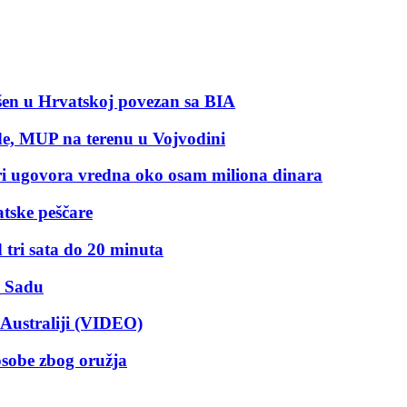
pšen u Hrvatskoj povezan sa BIA
ode, MUP na terenu u Vojvodini
ri ugovora vredna oko osam miliona dinara
atske peščare
tri sata do 20 minuta
m Sadu
Australiji (VIDEO)
osobe zbog oružja