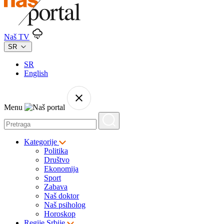
Naš TV
SR
SR
English
Menu
Kategorije
Politika
Društvo
Ekonomija
Sport
Zabava
Naš doktor
Naš psiholog
Horoskop
Regije Srbije