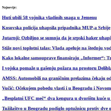
Najnovije:
Huti ubili 58 vojnika vladinih snaga u Jemenu
Kosovska policija uhapsila pripadnika MUP-a Srbije
Jutarnji: Ozbiljno se sumnja da je srpski haker uha
Stiže novi toplotni talas: Vlada apeluje na štednju v
Kako lokalne samouprave finansiraju „Informer“: T
I vojska pomaže u gašenju požara na prostoru Delibl
AMSS: Automobili na graničnim prelazima čekaju od 
Vučić: Očekujem pobedu vlasti i u Beogradu i Novo
„Besplatni UFC meč“ dva kengura u dvorištu kuće u 
Tužilaštvo u Beogradu podiglo optužnicu protiv dve 