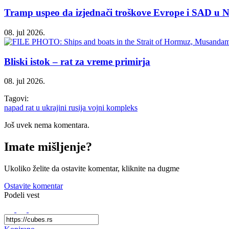
Tramp uspeo da izjednači troškove Evrope i SAD u
08. jul 2026.
Bliski istok – rat za vreme primirja
08. jul 2026.
Tagovi:
napad
rat u ukrajini
rusija
vojni kompleks
Još uvek nema komentara.
Imate mišljenje?
Ukoliko želite da ostavite komentar, kliknite na dugme
Ostavite komentar
Podeli vest