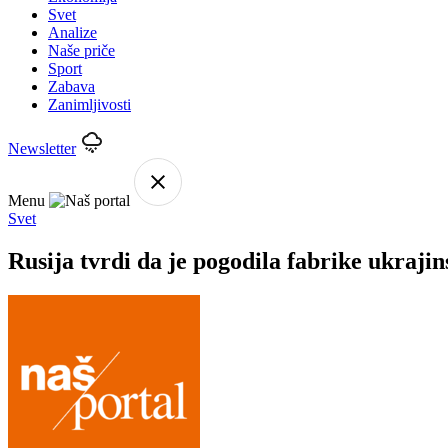
Svet
Analize
Naše priče
Sport
Zabava
Zanimljivosti
Newsletter
Menu
Svet
Rusija tvrdi da je pogodila fabrike ukraji