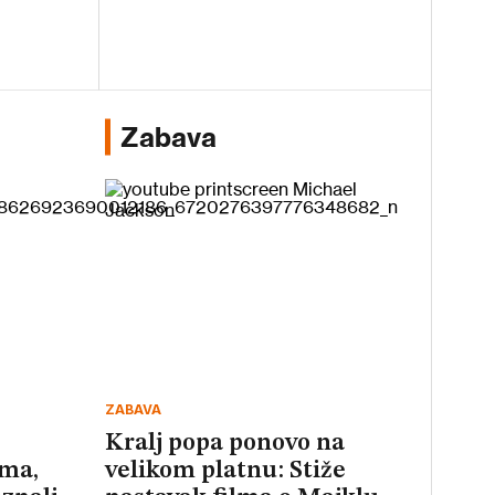
Zabava
ZABAVA
Kralj popa ponovo na
ama,
velikom platnu: Stiže