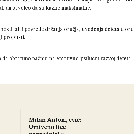
asakra u OŠ „Vladislav Ribnikar“ 3. maja 2023. godine. Bo
li da bi voleo da su kazne maksimalne.
osti, ali i povrede držanja oružja, uvođenja deteta u oru
i propusti.
no da obratimo pažnju na emotivno-psihični razvoj deteta i
Milan Antonijević:
Umiveno lice