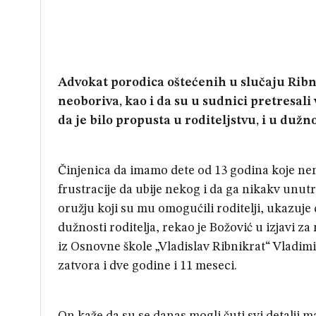
Advokat porodica oštećenih u slučaju Ribn
neoboriva, kao i da su u sudnici pretresali 
da je bilo propusta u roditeljstvu, i u dužn
Činjenica da imamo dete od 13 godina koje ne
frustracije da ubije nekog i da ga nikakv unut
oružju koji su mu omogućili roditelji, ukazuj
dužnosti roditelja, rekao je Božović u izjavi 
iz Osnovne škole „Vladislav Ribnikrat“ Vladimi
zatvora i dve godine i 11 meseci.