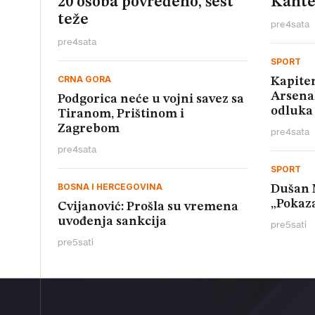
20 osoba povređeno, šest
Kante
teže
pre
4
sata
pre
4
sata
SPORT
CRNA GORA
Kapite
Arsenal
Podgorica neće u vojni savez sa
odluka 
Tiranom, Prištinom i
Zagrebom
pre
4
sata
pre
4
sata
SPORT
BOSNA I HERCEGOVINA
Dušan M
„Pokaza
Cvijanović: Prošla su vremena
uvođenja sankcija
pre
5
sati
pre
5
sati