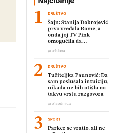
Najčitanije
DRUŠTVO
Šajn: Stanija Dobrojević
prvo vređala Rome, a
onda joj TV Pink
omogućila da
relativizuje te uvrede
pre
4
dana
DRUŠTVO
Tužiteljka Paunović: Da
sam poslušala intuiciju,
nikada ne bih otišla na
takvu vrstu razgovora
pre
1
sedmica
SPORT
Parker se vratio, ali ne