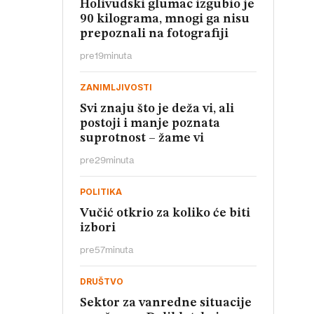
Holivudski glumac izgubio je
90 kilograma, mnogi ga nisu
prepoznali na fotografiji
pre
19
minuta
ZANIMLJIVOSTI
Svi znaju što je deža vi, ali
postoji i manje poznata
suprotnost – žame vi
pre
29
minuta
POLITIKA
Vučić otkrio za koliko će biti
izbori
pre
57
minuta
DRUŠTVO
Sektor za vanredne situacije