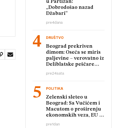
u Partizan:
„Dobrodošao nazad
Džabari“
pre
4
dana
DRUŠTVO
Beograd prekriven
dimom: Oseća se miris
paljevine – verovatno iz
Deliblatske peščare
(FOTO, VIDEO)
pre
24
sata
POLITIKA
Zelenski sleteo u
Beograd: Sa Vučićem i
Macutom o proširenju
ekonomskih veza, EU i
bezbednosti
pre
1
dan