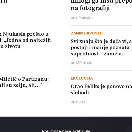
ru
mnogi ga nisu prepo
na fotografiji
pre
19
minuta
ZANIMLJIVOSTI
n Njukasla prešao u
: „Jedna od najtežih
Svi znaju što je deža vi, a
u životu“
postoji i manje poznata
suprotnost – žame vi
pre
29
minuta
EKOLOGIJA
iletić o Partizanu:
li su želju, ali…“
Orao Feliks je ponovo n
slobodi
pre
1
dan
Preuzmite naše aplikacije