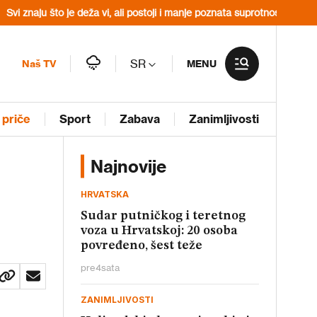
o je deža vi, ali postoji i manje poznata suprotnost – žame vi
Vučić ot
SR
Naš TV
MENU
 priče
Sport
Zabava
Zanimljivosti
Najnovije
HRVATSKA
Sudar putničkog i teretnog
voza u Hrvatskoj: 20 osoba
povređeno, šest teže
pre
4
sata
ZANIMLJIVOSTI