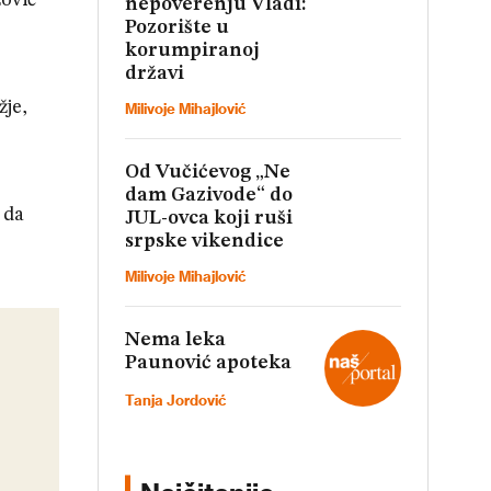
žović
nepoverenju Vladi:
Pozorište u
korumpiranoj
državi
žje,
Milivoje Mihajlović
Od Vučićevog „Ne
dam Gazivode“ do
 da
JUL-ovca koji ruši
srpske vikendice
Milivoje Mihajlović
Nema leka
Paunović apoteka
Tanja Jordović