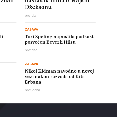
znali
nastavak filma o Majklu
Džeksonu
pre
1
dan
ZABAVA
li
Tori Speling napustila podkast
posvećen Beverli Hilsu
pre
1
dan
ZABAVA
Nikol Kidman navodno u novoj
a
vezi nakon razvoda od Kita
Erbana
pre
2
dana