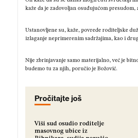
On kaže da su se danas mogli čuti svi detalji m
kaže da je zadovoljan osuđujućom presudom, a
Ustanovljene su, kaže, povrede roditeljske dužn
izlaganje neprimerenim sadržajima, kao i drug
Nije zbrinjavanje samo materijalno, već je bit
budemo tu za njih, poručio je Božović.
Pročitajte još
Viši sud osudio roditelje
masovnog ubice iz