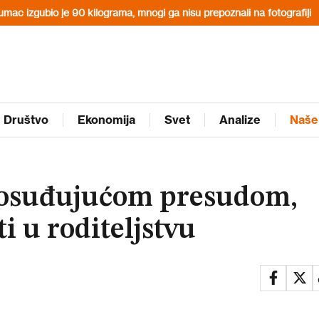
je 90 kilograma, mnogi ga nisu prepoznali na fotografiji
Svi znaju št
Društvo
Ekonomija
Svet
Analize
Naše
i osuđujućom presudom,
i u roditeljstvu