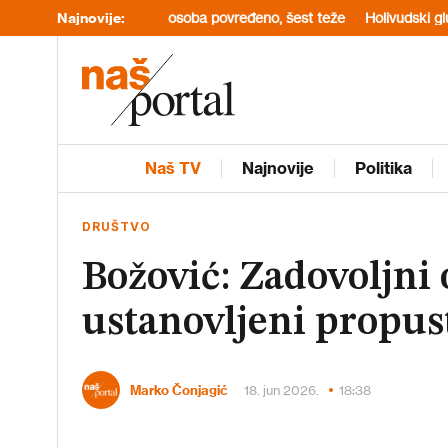
Hrvatskoj: 20 osoba povređeno, šest teže
Najnovije:
Holivudski glumac izgubio 
Naš TV
Najnovije
Politika
DRUŠTVO
Božović: Zadovoljn
ustanovljeni propust
Marko Čonjagić
18. jun 2026.
18:38