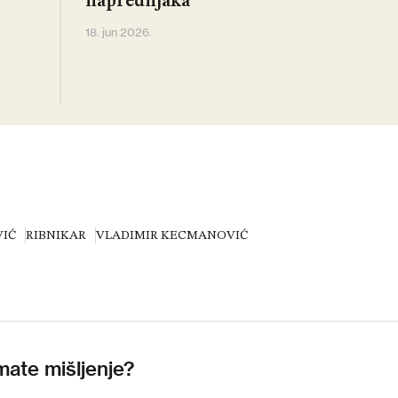
naprednjaka
18. jun 2026.
VIĆ
RIBNIKAR
VLADIMIR KECMANOVIĆ
mate mišljenje?