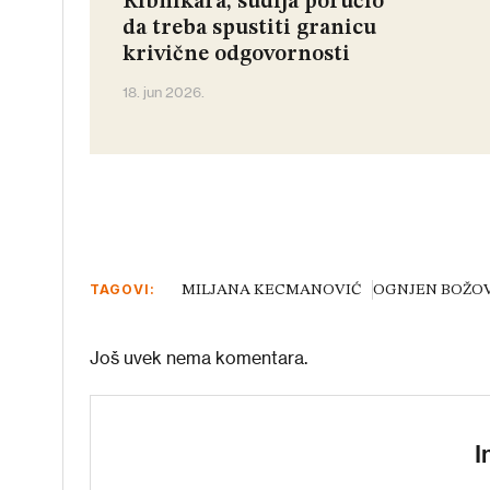
Ribnikara, sudija poručio
da treba spustiti granicu
krivične odgovornosti
18. jun 2026.
TAGOVI:
MILJANA KECMANOVIĆ
OGNJEN BOŽO
Još uvek nema komentara.
I