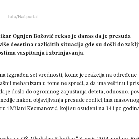
foto/Naš portal
ikar Ognjen Božović rekao je danas da je presuda
više desetina različitih situacija gde su došli do zakl
ostima vaspitanja i zbrinjavanja.
ma izgrađen set vrednosti, kome je reakcija na određene
rašnji mehanizam u tome ne spreči, a da ima veštinu i pri
e da je došlo do ogromnog zapuštanja deteta, odnosno, po
za medije nakon objavljivanja presude roditeljima masovno
ru i Milani Kecmanović, koji su osuđeni na 14 i po godin