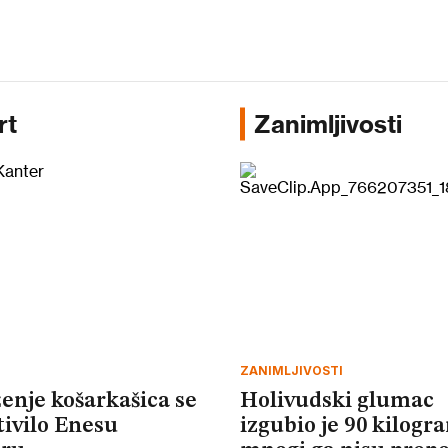
rt
Zanimljivosti
ZANIMLJIVOSTI
enje košarkašica se
Holivudski glumac
tivilo Enesu
izgubio je 90 kilogr