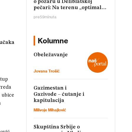
o požaru u Deliblatskoj
pečari: Na terenu „optimalan
broj ljudstva“
pre
59
minuta
Kolumne
jučaka
Obeležavanje
Jovana Trošić
stup
vreda
Gazimestan i
Gazivode – ćutanje i
g ubice
kapitulacija
a
Milivoje Mihajlović
Skupština Srbije o