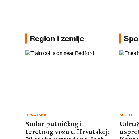
Region i zemlje
Spo
HRVATSKA
SPORT
Sudar putničkog i
Udruž
teretnog voza u Hrvatskoj:
uspro