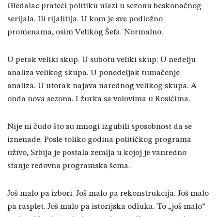
Gledalac prateći politiku ulazi u sezonu beskonačnog
serijala. Ili rijalitija. U kom je sve podložno
promenama, osim Velikog Šefa. Normalno.
U petak veliki skup. U subotu veliki skup. U nedelju
analiza velikog skupa. U ponedeljak tumačenje
analiza. U utorak najava narednog velikog skupa. A
onda nova sezona. I žurka sa volovima u Rosićima.
Nije ni čudo što su mnogi izgubili sposobnost da se
iznenade. Posle toliko godina političkog programa
uživo, Srbija je postala zemlja u kojoj je vanredno
stanje redovna programska šema.
Još malo pa izbori. Još malo pa rekonstrukcija. Još malo
pa rasplet. Još malo pa istorijska odluka. To „još malo“