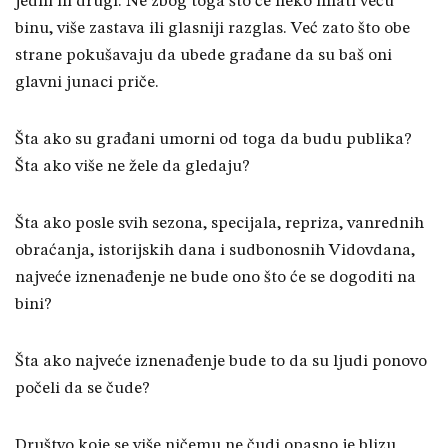
jedni ili drugi. Ne zbog toga što će neko imati veću
binu, više zastava ili glasniji razglas. Već zato što obe
strane pokušavaju da ubede građane da su baš oni
glavni junaci priče.
Šta ako su građani umorni od toga da budu publika?
Šta ako više ne žele da gledaju?
Šta ako posle svih sezona, specijala, repriza, vanrednih
obraćanja, istorijskih dana i sudbonosnih Vidovdana,
najveće iznenađenje ne bude ono što će se dogoditi na
bini?
Šta ako najveće iznenađenje bude to da su ljudi ponovo
počeli da se čude?
Društvo koje se više ničemu ne čudi opasno je blizu