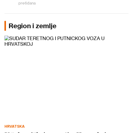
pre
6
dana
Region i zemlje
HRVATSKA