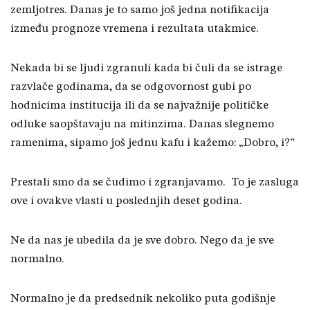
zemljotres. Danas je to samo još jedna notifikacija
između prognoze vremena i rezultata utakmice.
Nekada bi se ljudi zgranuli kada bi čuli da se istrage
razvlače godinama, da se odgovornost gubi po
hodnicima institucija ili da se najvažnije političke
odluke saopštavaju na mitinzima. Danas slegnemo
ramenima, sipamo još jednu kafu i kažemo: „Dobro, i?“
Prestali smo da se čudimo i zgranjavamo. To je zasluga
ove i ovakve vlasti u poslednjih deset godina.
Ne da nas je ubedila da je sve dobro. Nego da je sve
normalno.
Normalno je da predsednik nekoliko puta godišnje