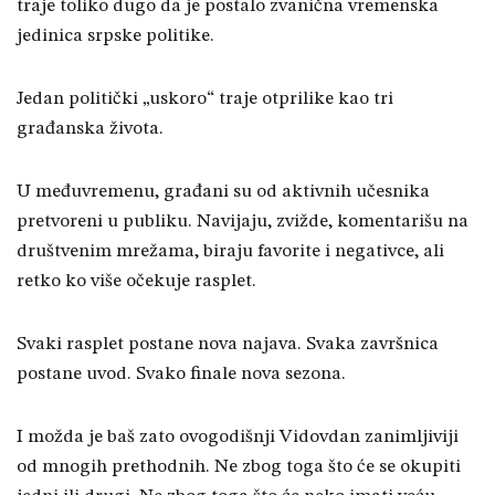
traje toliko dugo da je postalo zvanična vremenska
jedinica srpske politike.
Jedan politički „uskoro“ traje otprilike kao tri
građanska života.
U međuvremenu, građani su od aktivnih učesnika
pretvoreni u publiku. Navijaju, zvižde, komentarišu na
društvenim mrežama, biraju favorite i negativce, ali
retko ko više očekuje rasplet.
Svaki rasplet postane nova najava. Svaka završnica
postane uvod. Svako finale nova sezona.
I možda je baš zato ovogodišnji Vidovdan zanimljiviji
od mnogih prethodnih. Ne zbog toga što će se okupiti