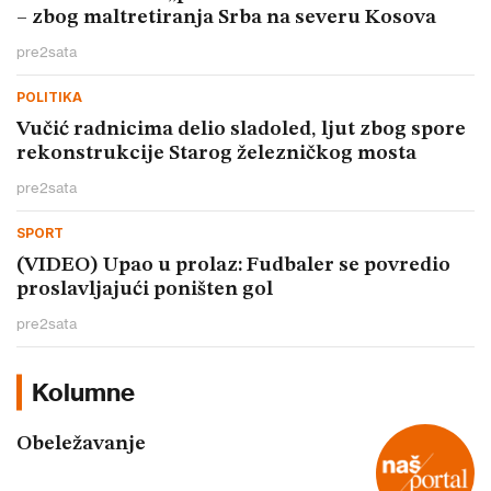
– zbog maltretiranja Srba na severu Kosova
pre
2
sata
POLITIKA
Vučić radnicima delio sladoled, ljut zbog spore
rekonstrukcije Starog železničkog mosta
pre
2
sata
SPORT
(VIDEO) Upao u prolaz: Fudbaler se povredio
proslavljajući poništen gol
pre
2
sata
Kolumne
Obeležavanje