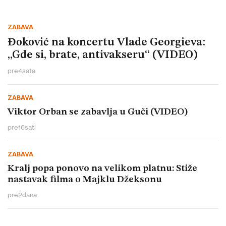
ZABAVA
Đoković na koncertu Vlade Georgieva:
„Gde si, brate, antivakseru“ (VIDEO)
pre
4
sata
ZABAVA
Viktor Orban se zabavlja u Guči (VIDEO)
pre
16
sati
ZABAVA
Kralj popa ponovo na velikom platnu: Stiže
nastavak filma o Majklu Džeksonu
pre
2
dana