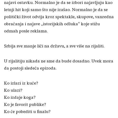
najavi ostavku. Normalno je da se izbori najavljuju kao
letnji hit koji samo što nije izašao. Normalno je da se
politički život odvija kroz spektakle, skupove, vanredna
obraćanja i najave „istorijskih odluka“ koje stižu
odmah posle reklama.
Srbija sve manje liči na državu, a sve više na rijaliti.
U rijalitiju nikada ne sme da bude dosadno. Uvek mora
da postoji sledeća epizoda.
Ko izlazi iz kuće?
Ko ulazi?
Ko izdaje koga?
Ko je favorit publike?
Ko će pobediti u finalu?