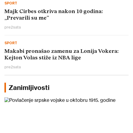
SPORT
Majk Cirbes otkriva nakon 10 godina:
„Prevarili su me“
pre
2
sata
SPORT
Makabi pronašao zamenu za Lonija Vokera:
Kejton Volas stiže iz NBA lige
pre
2
sata
Zanimljivosti