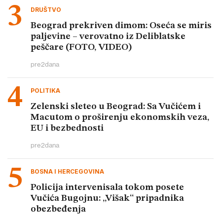
DRUŠTVO
Beograd prekriven dimom: Oseća se miris
paljevine – verovatno iz Deliblatske
peščare (FOTO, VIDEO)
pre
2
dana
POLITIKA
Zelenski sleteo u Beograd: Sa Vučićem i
Macutom o proširenju ekonomskih veza,
EU i bezbednosti
pre
2
dana
BOSNA I HERCEGOVINA
Policija intervenisala tokom posete
Vučića Bugojnu: „Višak“ pripadnika
obezbeđenja