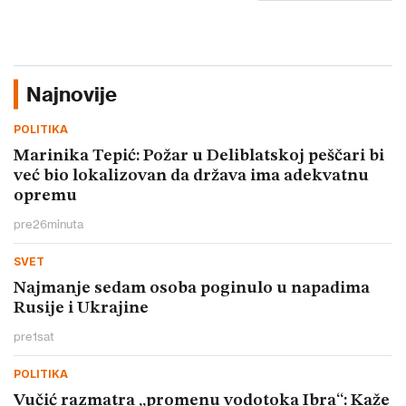
Najnovije
POLITIKA
Marinika Tepić: Požar u Deliblatskoj peščari bi
već bio lokalizovan da država ima adekvatnu
opremu
pre
26
minuta
SVET
Najmanje sedam osoba poginulo u napadima
Rusije i Ukrajine
pre
1
sat
POLITIKA
Vučić razmatra „promenu vodotoka Ibra“: Kaže