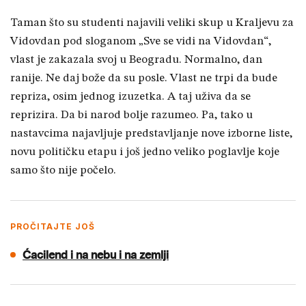
Taman što su studenti najavili veliki skup u Kraljevu za
Vidovdan pod sloganom „Sve se vidi na Vidovdan“,
vlast je zakazala svoj u Beogradu. Normalno, dan
ranije. Ne daj bože da su posle. Vlast ne trpi da bude
repriza, osim jednog izuzetka. A taj uživa da se
reprizira. Da bi narod bolje razumeo. Pa, tako u
nastavcima najavljuje predstavljanje nove izborne liste,
novu političku etapu i još jedno veliko poglavlje koje
samo što nije počelo.
PROČITAJTE JOŠ
Ćacilend i na nebu i na zemlji