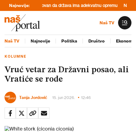
 bi već bio lokalizovan da država ima adekvatnu opremu
Najnovije:
Najmanje se
Naš TV
Naš TV
Najnovije
Politika
Društvo
Ekonomij
KOLUMNE
Vruć vetar za Državni posao, ali
Vratiće se rode
Tanja Jordović
15. jun 2026.
12:46