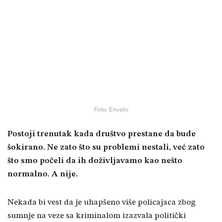
Foto: Envato
Postoji trenutak kada društvo prestane da bude
šokirano. Ne zato što su problemi nestali, već zato
što smo počeli da ih doživljavamo kao nešto
normalno. A nije.
Nekada bi vest da je uhapšeno više policajaca zbog
sumnje na veze sa kriminalom izazvala politički