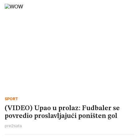
SPORT
(VIDEO) Upao u prolaz: Fudbaler se
povredio proslavljajući poništen gol
pre
2
sata