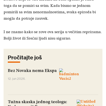
toga da se pomiri sa svim. Kada bismo se jednom
pomirili sa svim nenormalnostima, svaka epizoda bi
mogla da potraje zauvek.
I ne znamo kako se zove ova serija u večitim reprizama.
Bolji život ili Srećni ljudi nisu sigurno.
Pročitajte još
Bez Novaka nema Ekspa
12. jun 2026.
Tužna skaska jednog teologa: