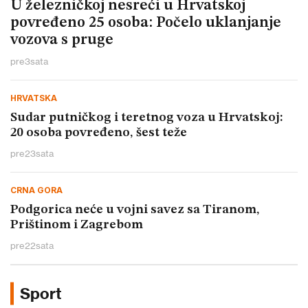
U železničkoj nesreći u Hrvatskoj
povređeno 25 osoba: Počelo uklanjanje
vozova s pruge
pre
3
sata
HRVATSKA
Sudar putničkog i teretnog voza u Hrvatskoj:
20 osoba povređeno, šest teže
pre
23
sata
CRNA GORA
Podgorica neće u vojni savez sa Tiranom,
Prištinom i Zagrebom
pre
22
sata
Sport