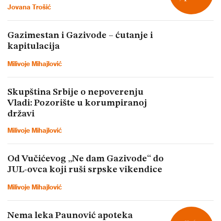
Jovana Trošić
Gazimestan i Gazivode – ćutanje i
kapitulacija
Milivoje Mihajlović
Skupština Srbije o nepoverenju
Vladi: Pozorište u korumpiranoj
državi
Milivoje Mihajlović
Od Vučićevog „Ne dam Gazivode“ do
JUL-ovca koji ruši srpske vikendice
Milivoje Mihajlović
Nema leka Paunović apoteka