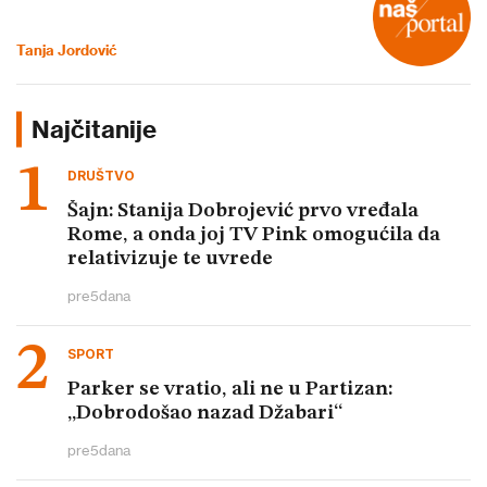
Tanja Jordović
Najčitanije
DRUŠTVO
Šajn: Stanija Dobrojević prvo vređala
Rome, a onda joj TV Pink omogućila da
relativizuje te uvrede
pre
5
dana
SPORT
Parker se vratio, ali ne u Partizan:
„Dobrodošao nazad Džabari“
pre
5
dana