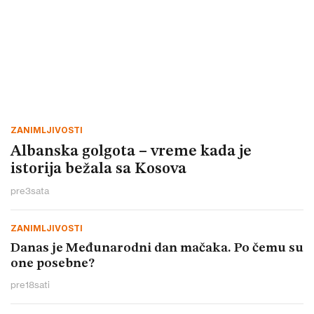
ZANIMLJIVOSTI
Albanska golgota – vreme kada je
istorija bežala sa Kosova
pre
3
sata
ZANIMLJIVOSTI
Danas je Međunarodni dan mačaka. Po čemu su
one posebne?
pre
18
sati