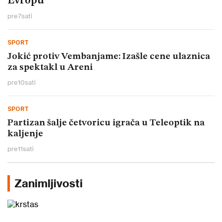
Evropu
pre
7
sati
SPORT
Jokić protiv Vembanjame: Izašle cene ulaznica
za spektakl u Areni
pre
10
sati
SPORT
Partizan šalje četvoricu igrača u Teleoptik na
kaljenje
pre
11
sati
Zanimljivosti