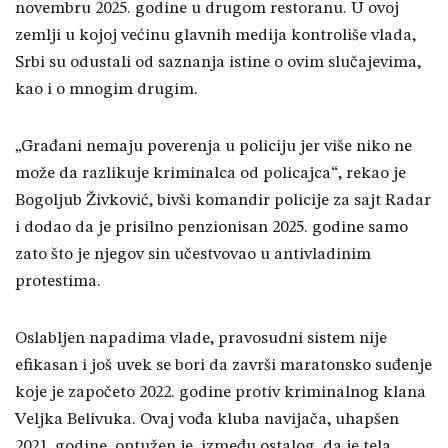
novembru 2025. godine u drugom restoranu. U ovoj
zemlji u kojoj većinu glavnih medija kontroliše vlada,
Srbi su odustali od saznanja istine o ovim slučajevima,
kao i o mnogim drugim.
„Građani nemaju poverenja u policiju jer više niko ne
može da razlikuje kriminalca od policajca“, rekao je
Bogoljub Živković, bivši komandir policije za sajt Radar
i dodao da je prisilno penzionisan 2025. godine samo
zato što je njegov sin učestvovao u antivladinim
protestima.
Oslabljen napadima vlade, pravosudni sistem nije
efikasan i još uvek se bori da završi maratonsko suđenje
koje je započeto 2022. godine protiv kriminalnog klana
Veljka Belivuka. Ovaj vođa kluba navijača, uhapšen
2021. godine, optužen je, između ostalog, da je tela