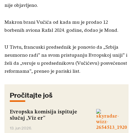
nije objavljeno.
Makron brani Vučića od kada mu je prodao 12
borbenih aviona Rafal 2024. godine, dodao je Mond.
U Tivtu, francuski predsednik je ponovio da „Srbija
neumorno radi“ na svom pristupanju Evropskoj uniji“ i
želi da „veruje u predsednikovu (Vučićevu) posvećenost
reformama“, preneo je pariski list.
Pročitajte još
Evropska komisija ispituje
slučaj „Viz er“
13. jun 2026.