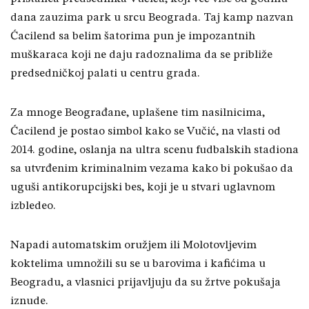
dana zauzima park u srcu Beograda. Taj kamp nazvan
Ćacilend sa belim šatorima pun je impozantnih
muškaraca koji ne daju radoznalima da se približe
predsedničkoj palati u centru grada.
Za mnoge Beograđane, uplašene tim nasilnicima,
Ćacilend je postao simbol kako se Vučić, na vlasti od
2014. godine, oslanja na ultra scenu fudbalskih stadiona
sa utvrđenim kriminalnim vezama kako bi pokušao da
uguši antikorupcijski bes, koji je u stvari uglavnom
izbledeo.
Napadi automatskim oružjem ili Molotovljevim
koktelima umnožili su se u barovima i kafićima u
Beogradu, a vlasnici prijavljuju da su žrtve pokušaja
iznude.