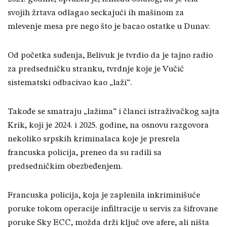
svojih žrtava odlagao seckajući ih mašinom za
mlevenje mesa pre nego što je bacao ostatke u Dunav.
Od početka suđenja, Belivuk je tvrdio da je tajno radio
za predsedničku stranku, tvrdnje koje je Vučić
sistematski odbacivao kao „laži“.
Takođe se smatraju „lažima“ i članci istraživačkog sajta
Krik, koji je 2024. i 2025. godine, na osnovu razgovora
nekoliko srpskih kriminalaca koje je presrela
francuska policija, preneo da su radili sa
predsedničkim obezbeđenjem.
Francuska policija, koja je zaplenila inkriminišuće
poruke tokom operacije infiltracije u servis za šifrovane
poruke Sky ECC, možda drži ključ ove afere, ali ništa