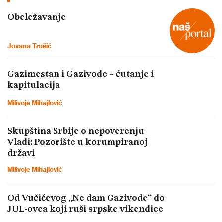
Obeležavanje
Jovana Trošić
Gazimestan i Gazivode – ćutanje i
kapitulacija
Milivoje Mihajlović
Skupština Srbije o nepoverenju
Vladi: Pozorište u korumpiranoj
državi
Milivoje Mihajlović
Od Vučićevog „Ne dam Gazivode“ do
JUL-ovca koji ruši srpske vikendice