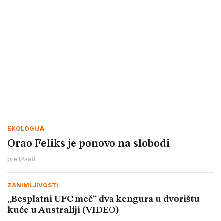
EKOLOGIJA
Orao Feliks je ponovo na slobodi
pre
12
sati
ZANIMLJIVOSTI
„Besplatni UFC meč“ dva kengura u dvorištu
kuće u Australiji (VIDEO)