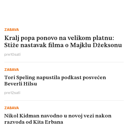
ZABAVA
Kralj popa ponovo na velikom platnu:
Stiže nastavak filma o Majklu Džeksonu
pre
10
sati
ZABAVA
Tori Speling napustila podkast posvećen
Beverli Hilsu
pre
12
sati
ZABAVA
Nikol Kidman navodno u novoj vezi nakon
razvoda od Kita Erbana