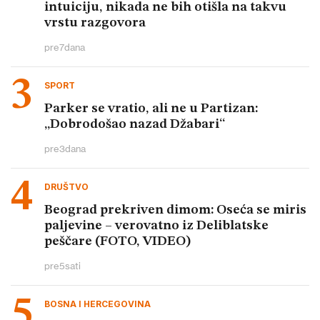
intuiciju, nikada ne bih otišla na takvu
vrstu razgovora
pre
7
dana
SPORT
Parker se vratio, ali ne u Partizan:
„Dobrodošao nazad Džabari“
pre
3
dana
DRUŠTVO
Beograd prekriven dimom: Oseća se miris
paljevine – verovatno iz Deliblatske
peščare (FOTO, VIDEO)
pre
5
sati
BOSNA I HERCEGOVINA