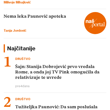
Milivoje Mihajlović
Nema leka Paunović apoteka
Tanja Jordović
Najčitanije
DRUŠTVO
Šajn: Stanija Dobrojević prvo vređala
Rome, a onda joj TV Pink omogućila da
relativizuje te uvrede
pre
4
dana
DRUŠTVO
Tužiteljka Paunović: Da sam poslušala