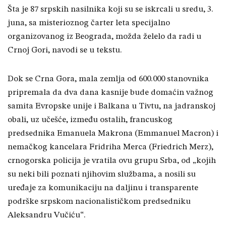
Šta je 87 srpskih nasilnika koji su se iskrcali u sredu, 3.
juna, sa misterioznog čarter leta specijalno
organizovanog iz Beograda, možda želelo da radi u
Crnoj Gori, navodi se u tekstu.
Dok se Crna Gora, mala zemlja od 600.000 stanovnika
pripremala da dva dana kasnije bude domaćin važnog
samita Evropske unije i Balkana u Tivtu, na jadranskoj
obali, uz učešće, između ostalih, francuskog
predsednika Emanuela Makrona (Emmanuel Macron) i
nemačkog kancelara Fridriha Merca (Friedrich Merz),
crnogorska policija je vratila ovu grupu Srba, od „kojih
su neki bili poznati njihovim službama, a nosili su
uređaje za komunikaciju na daljinu i transparente
podrške srpskom nacionalističkom predsedniku
Aleksandru Vučiću“.