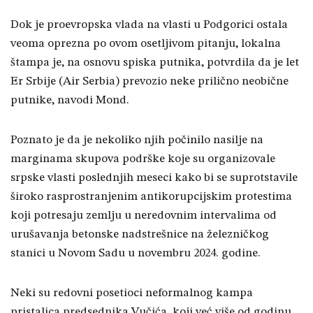
Dok je proevropska vlada na vlasti u Podgorici ostala
veoma oprezna po ovom osetljivom pitanju, lokalna
štampa je, na osnovu spiska putnika, potvrdila da je let
Er Srbije (Air Serbia) prevozio neke prilično neobične
putnike, navodi Mond.
Poznato je da je nekoliko njih počinilo nasilje na
marginama skupova podrške koje su organizovale
srpske vlasti poslednjih meseci kako bi se suprotstavile
široko rasprostranjenim antikorupcijskim protestima
koji potresaju zemlju u neredovnim intervalima od
urušavanja betonske nadstrešnice na železničkog
stanici u Novom Sadu u novembru 2024. godine.
Neki su redovni posetioci neformalnog kampa
pristalica predsednika Vučića, koji već više od godinu