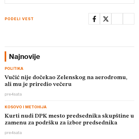
PODELI VEST
Najnovije
POLITIKA
Vučić nije dočekao Zelenskog na aerodromu,
ali mu je priredio večeru
pre
4
sata
KOSOVO I METOHIJA
Kurti nudi DPK mesto predsednika skupštine u
zamenu za podršku za izbor predsednika
pre
4
sata