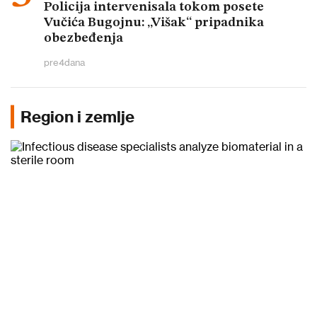
Policija intervenisala tokom posete
Vučića Bugojnu: „Višak“ pripadnika
obezbeđenja
pre
4
dana
Region i zemlje