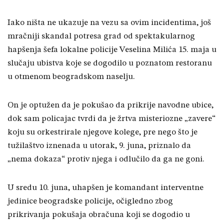
Iako ništa ne ukazuje na vezu sa ovim incidentima, još
mračniji skandal potresa grad od spektakularnog
hapšenja šefa lokalne policije Veselina Milića 15. maja u
slučaju ubistva koje se dogodilo u poznatom restoranu
u otmenom beogradskom naselju.
On je optužen da je pokušao da prikrije navodne ubice,
dok sam policajac tvrdi da je žrtva misteriozne „zavere“
koju su orkestrirale njegove kolege, pre nego što je
tužilaštvo iznenada u utorak, 9. juna, priznalo da
„nema dokaza“ protiv njega i odlučilo da ga ne goni.
U sredu 10. juna, uhapšen je komandant interventne
jedinice beogradske policije, očigledno zbog
prikrivanja pokušaja obračuna koji se dogodio u