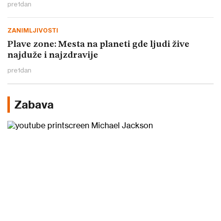
pre
1
dan
ZANIMLJIVOSTI
Plave zone: Mesta na planeti gde ljudi žive
najduže i najzdravije
pre
1
dan
Zabava