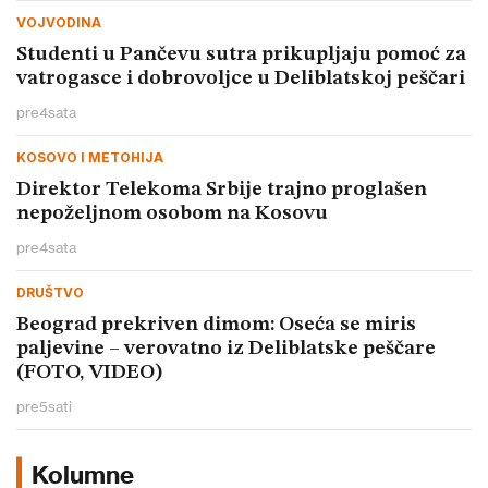
VOJVODINA
Studenti u Pančevu sutra prikupljaju pomoć za
vatrogasce i dobrovoljce u Deliblatskoj peščari
pre
4
sata
KOSOVO I METOHIJA
Direktor Telekoma Srbije trajno proglašen
nepoželjnom osobom na Kosovu
pre
4
sata
DRUŠTVO
Beograd prekriven dimom: Oseća se miris
paljevine – verovatno iz Deliblatske peščare
(FOTO, VIDEO)
pre
5
sati
Kolumne