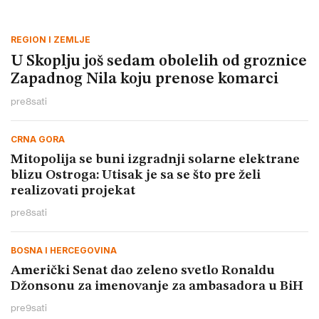
REGION I ZEMLJE
U Skoplju još sedam obolelih od groznice
Zapadnog Nila koju prenose komarci
pre
8
sati
CRNA GORA
Mitopolija se buni izgradnji solarne elektrane
blizu Ostroga: Utisak je sa se što pre želi
realizovati projekat
pre
8
sati
BOSNA I HERCEGOVINA
Američki Senat dao zeleno svetlo Ronaldu
Džonsonu za imenovanje za ambasadora u BiH
pre
9
sati