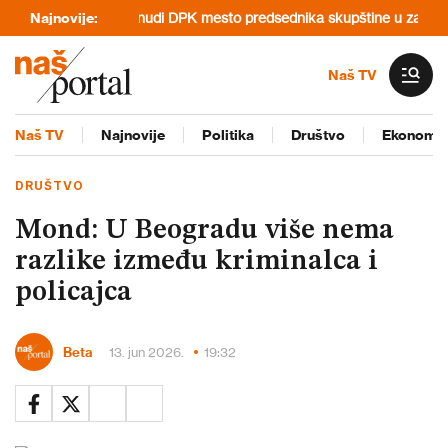
ečeru
Najnovije:
Kurti nudi DPK mesto predsednika skupštine u zamenu za po
Naš TV
Naš TV
Najnovije
Politika
Društvo
Ekonomij
DRUŠTVO
Mond: U Beogradu više nema
razlike između kriminalca i
policajca
Beta
13. jun 2026.
19:32