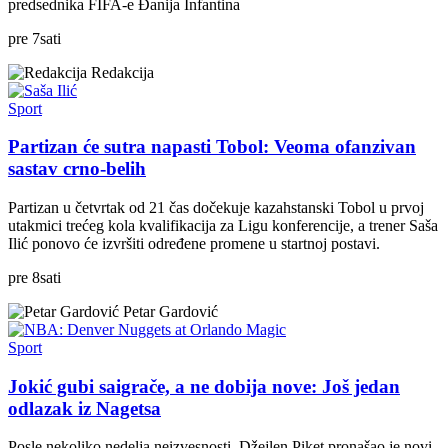
predsednika FIFA-e Đanija Infantina
pre
7
sati
Redakcija
Sport
Partizan će sutra napasti Tobol: Veoma ofanzivan
sastav crno-belih
Partizan u četvrtak od 21 čas dočekuje kazahstanski Tobol u prvoj
utakmici trećeg kola kvalifikacija za Ligu konferencije, a trener Saša
Ilić ponovo će izvršiti određene promene u startnoj postavi.
pre
8
sati
Petar Gardović
Sport
Jokić gubi saigrače, a ne dobija nove: Još jedan
odlazak iz Nagetsa
Posle nekoliko nedelja neizvesnosti, Džejlen Piket pronašao je novi