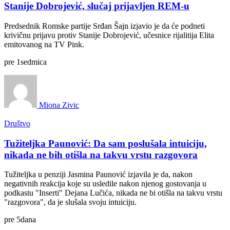
Stanije Dobrojević, slučaj prijavljen REM-u
Predsednik Romske partije Srđan Šajn izjavio je da će podneti
krivičnu prijavu protiv Stanije Dobrojević, učesnice rijalitija Elita
emitovanog na TV Pink.
pre
1
sedmica
Miona Zivic
Društvo
Tužiteljka Paunović: Da sam poslušala intuiciju,
nikada ne bih otišla na takvu vrstu razgovora
Tužiteljka u penziji Jasmina Paunović izjavila je da, nakon
negativnih reakcija koje su usledile nakon njenog gostovanja u
podkastu "Inserti" Dejana Lučića, nikada ne bi otišla na takvu vrstu
"razgovora", da je slušala svoju intuiciju.
pre
5
dana