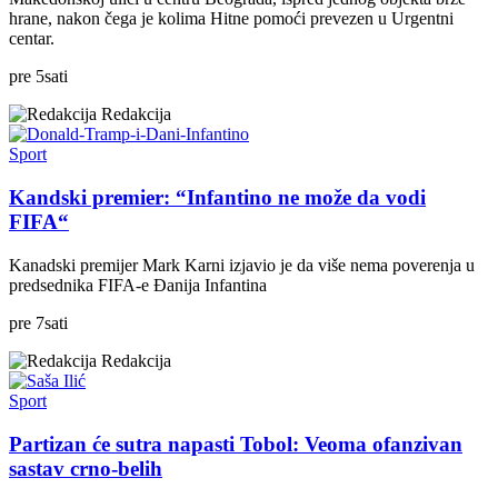
hrane, nakon čega je kolima Hitne pomoći prevezen u Urgentni
centar.
pre
5
sati
Redakcija
Sport
Kandski premier: “Infantino ne može da vodi
FIFA“
Kanadski premijer Mark Karni izjavio je da više nema poverenja u
predsednika FIFA-e Đanija Infantina
pre
7
sati
Redakcija
Sport
Partizan će sutra napasti Tobol: Veoma ofanzivan
sastav crno-belih