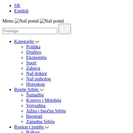
SR
English
Menu
Kategorije
Politika
Društvo
Ekonomija
Sport
Zabava
Naš doktor
Naš psiholog
Horoskop
Regije Srbije
Šumadija
Kosovo i Metohija
Vojvodina
Južna i Istočna Srbija
Beograd
Zapadna Srbija
Region i zemlje
Balkan