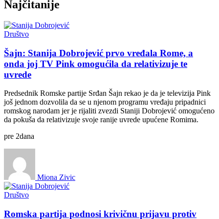
Najčitanije
Društvo
Šajn: Stanija Dobrojević prvo vređala Rome, a
onda joj TV Pink omogućila da relativizuje te
uvrede
Predsednik Romske partije Srđan Šajn rekao je da je televizija Pink
još jednom dozvolila da se u njenom programu vređaju pripadnici
romskog narodam jer je rijaliti zvezdi Staniji Dobrojević omogućeno
da pokuša da relativizuje svoje ranije uvrede upućene Romima.
pre
2
dana
Miona Zivic
Društvo
Romska partija podnosi krivičnu prijavu protiv