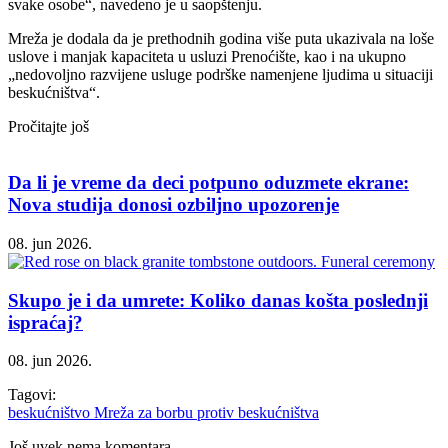
svake osobe“, navedeno je u saopštenju.
Mreža je dodala da je prethodnih godina više puta ukazivala na loše
uslove i manjak kapaciteta u usluzi Prenoćište, kao i na ukupno
„nedovoljno razvijene usluge podrške namenjene ljudima u situaciji
beskućništva“.
Pročitajte još
Da li je vreme da deci potpuno oduzmete ekrane:
Nova studija donosi ozbiljno upozorenje
08. jun 2026.
Skupo je i da umrete: Koliko danas košta poslednji
ispraćaj?
08. jun 2026.
Tagovi:
beskućništvo
Mreža za borbu protiv beskućništva
Još uvek nema komentara.