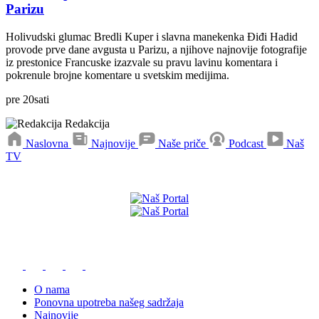
Parizu
Holivudski glumac Bredli Kuper i slavna manekenka Điđi Hadid
provode prve dane avgusta u Parizu, a njihove najnovije fotografije
iz prestonice Francuske izazvale su pravu lavinu komentara i
pokrenule brojne komentare u svetskim medijima.
pre
20
sati
Redakcija
Naslovna
Najnovije
Naše priče
Podcast
Naš
TV
Preuzmite naše aplikacije
O nama
Ponovna upotreba našeg sadržaja
Najnovije