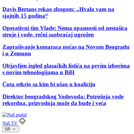
Davis Bertans rekao zbogom: „Hvala vam na
sjajnih 15 godina“
Operativni tim Vlade: Nema opasnosti od nestašica
struje i vode, rečni saobraćaj ugrožen
Zaprašivanje komaraca noćas na Novom Beogradu
i u Zemunu
Objavljen izgled glasačkih listića na prvim izborima
s novim tehnologijama u BiH
Ćuta otkrio sa kim bi ušao u koaliciju
Direktor beogradskog Vodovoda: Potrošnja vode
rekordna, prizvodnja može da bude i veća
Naš TV
SR