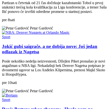
Partizan u četvrtak od 21 čas dočekuje kazahstanski Tobol u prvoj
utakmici trećeg kola kvalifikacija za Ligu konferencije, a trener Saša
Ilić ponovo će izvršiti određene promene u startnoj postavi.
pre
8
sati
Petar Gardović
Sport
Jokić gubi saigrače, a ne dobija nove: Još jedan
odlazak iz Nagetsa
Posle nekoliko nedelja neizvesnosti, Džejlen Piket pronašao je novi
angažman u NBA ligi. Nekadašnji bek Denver Nagetsa potpisao je
dvosmerni ugovor sa Los Anđeles Klipersima, prenosi Majkl Skoto
iz HoopsHypea.
pre
10
sati
Petar Gardović
Sport