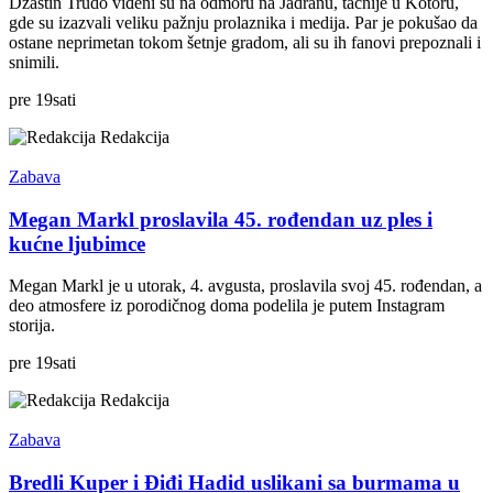
Džastin Trudo viđeni su na odmoru na Jadranu, tačnije u Kotoru,
gde su izazvali veliku pažnju prolaznika i medija. Par je pokušao da
ostane neprimetan tokom šetnje gradom, ali su ih fanovi prepoznali i
snimili.
pre
19
sati
Redakcija
Zabava
Megan Markl proslavila 45. rođendan uz ples i
kućne ljubimce
Megan Markl je u utorak, 4. avgusta, proslavila svoj 45. rođendan, a
deo atmosfere iz porodičnog doma podelila je putem Instagram
storija.
pre
19
sati
Redakcija
Zabava
Bredli Kuper i Điđi Hadid uslikani sa burmama u