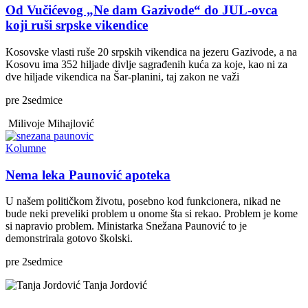
Od Vučićevog „Ne dam Gazivode“ do JUL-ovca
koji ruši srpske vikendice
Kosovske vlasti ruše 20 srpskih vikendica na jezeru Gazivode, a na
Kosovu ima 352 hiljade divlje sagrađenih kuća za koje, kao ni za
dve hiljade vikendica na Šar-planini, taj zakon ne važi
pre
2
sedmice
Milivoje Mihajlović
Kolumne
Nema leka Paunović apoteka
U našem političkom životu, posebno kod funkcionera, nikad ne
bude neki preveliki problem u onome šta si rekao. Problem je kome
si napravio problem. Ministarka Snežana Paunović to je
demonstrirala gotovo školski.
pre
2
sedmice
Tanja Jordović