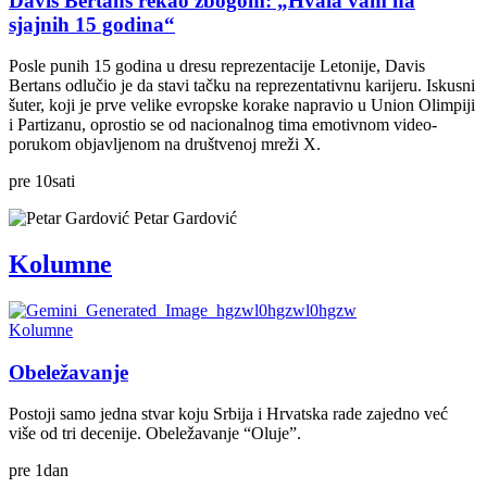
Davis Bertans rekao zbogom: „Hvala vam na
sjajnih 15 godina“
Posle punih 15 godina u dresu reprezentacije Letonije, Davis
Bertans odlučio je da stavi tačku na reprezentativnu karijeru. Iskusni
šuter, koji je prve velike evropske korake napravio u Union Olimpiji
i Partizanu, oprostio se od nacionalnog tima emotivnom video-
porukom objavljenom na društvenoj mreži X.
pre
10
sati
Petar Gardović
Kolumne
Kolumne
Obeležavanje
Postoji samo jedna stvar koju Srbija i Hrvatska rade zajedno već
više od tri decenije. Obeležavanje “Oluje”.
pre
1
dan