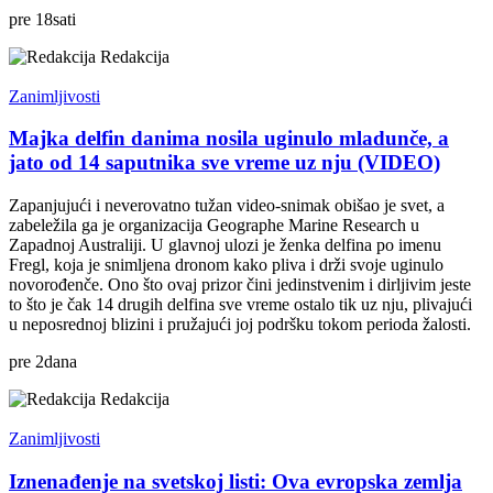
pre
18
sati
Redakcija
Zanimljivosti
Majka delfin danima nosila uginulo mladunče, a
jato od 14 saputnika sve vreme uz nju (VIDEO)
Zapanjujući i neverovatno tužan video-snimak obišao je svet, a
zabeležila ga je organizacija Geographe Marine Research u
Zapadnoj Australiji. U glavnoj ulozi je ženka delfina po imenu
Fregl, koja je snimljena dronom kako pliva i drži svoje uginulo
novorođenče. Ono što ovaj prizor čini jedinstvenim i dirljivim jeste
to što je čak 14 drugih delfina sve vreme ostalo tik uz nju, plivajući
u neposrednoj blizini i pružajući joj podršku tokom perioda žalosti.
pre
2
dana
Redakcija
Zanimljivosti
Iznenađenje na svetskoj listi: Ova evropska zemlja