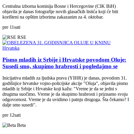
Centralna izborna komisija Bosne i Hercegovine (CIK BiH)
objavila je danas fotografije novih glasačkih listića koji će biti
korišteni na opštim izborima zakazanim za 4. oktobar.
pre
11
sati
RSE
Hrvatska
Pismo mladih iz Srbije i Hrvatske povodom Oluje:
Susedi smo, skupimo hrabrosti i pogledajmo se
Inicijativa mladih za ljudska prava (YIHR) je danas, povodom 31.
godišnjice hrvatske vojno-policijske akcije "Oluja", objavila pismo
mladih iz Srbije i Hrvatske koji kažu: "Vreme je da se jedni s
drugima suočimo. Vreme je da skupimo hrabrosti i priznamo svoju
odgovornost. Vreme je da uvidimo i patnju drugoga. Šta čekamo? I
dalje smo susedi".
pre
12
sati
Beta