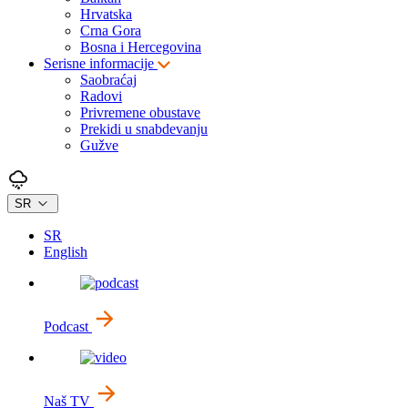
Hrvatska
Crna Gora
Bosna i Hercegovina
Serisne informacije
Saobraćaj
Radovi
Privremene obustave
Prekidi u snabdevanju
Gužve
SR
SR
English
Podcast
Naš TV