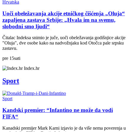
Hrvatska
Uoči obeležavanja akcije etničkog čišćenja „Oluja“
zapaljena zastava Srbije: „Hvala im na svemu,
slobodni smo ljudi“
Čitalac Indeksa snimio je juče, uoči obeležavanja godišnjice akcije
"Oluja", dve osobe kako na nadvožnjaku kod Otočca pale srpsku
zastavu.
pre
15
sati
Index.hr
Sport
Sport
Kandski premier: “Infantino ne može da vodi
FIFA“
Kanadski premijer Mark Karni izjavio je da više nema poverenja u