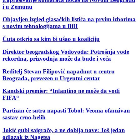
i u Zemunu
Objavljen izgled glasačkih listića na prvim izborima
s novim tehnologijama u BiH
Ćuta otkrio sa kim bi ušao u koaliciju
Direktor beogradskog Vodovoda: Potrošnja vode
rekordna, prizvodnja može da bude i veća
Reditelj Stevan Filipović napadnut u centru
Beograda, prevezen u Urgentni centar
Kandski premier: “Infantino ne može da vodi
FIFA“
Partizan će sutra napasti Tobol: Veoma ofanzivan
sastav crno-belih
Jokić gubi saigrače, a ne dobija nove: Još jedan
odlazak iz Nagetsa