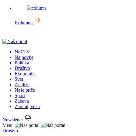
Kolumne
Naš TV
Najnovije
Politika
Društvo
Ekonomija
Svet
Analize
Naše priče
Sport
Zabava
Zanimljivosti
Newsletter
Menu
Društvo