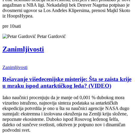
angažman u NBA ligi. Nekadašnji bek Denver Nagetsa potpisao je
dvosmerni ugovor sa Los Anđeles Klipersima, prenosi Majkl Skoto
iz HoopsHypea.
pre
10
sati
Petar Gardović
Zanimljivosti
Zanimljivosti
Rešavanje višedecenijske misterije: Šta se zaista krije
u mraku ispod antarktičkog leda? (VIDEO)
Iako naučnici procenjuju da je manje od 0,001 % dubokog mora
vizuelno istraženo, najnovija sinteza podataka sa antarktičkih
ekspedicija potvrdila je ono u šta su naučnici agencije NASA dugo
sumnjali: ekstremna i izolovana okruženja na Zemlji kriju složene,
nepoznate ekosisteme. Duboko ispod Rosovog ledenog šelfa,
daleko od sunčeve svetlosti, otkriven je potpuno nov i dinamičan
podvodni svet.