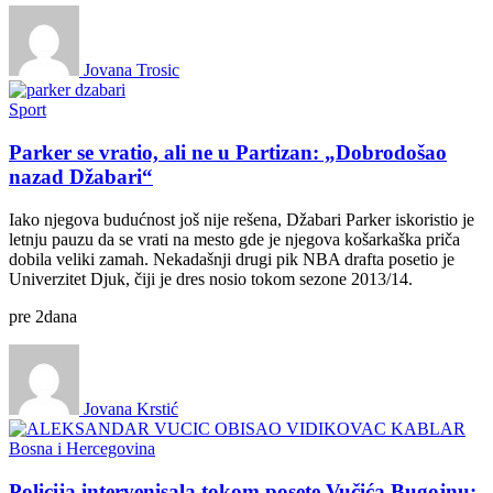
Jovana Trosic
Sport
Parker se vratio, ali ne u Partizan: „Dobrodošao
nazad Džabari“
Iako njegova budućnost još nije rešena, Džabari Parker iskoristio je
letnju pauzu da se vrati na mesto gde je njegova košarkaška priča
dobila veliki zamah. Nekadašnji drugi pik NBA drafta posetio je
Univerzitet Djuk, čiji je dres nosio tokom sezone 2013/14.
pre
2
dana
Jovana Krstić
Bosna i Hercegovina
Policija intervenisala tokom posete Vučića Bugojnu: