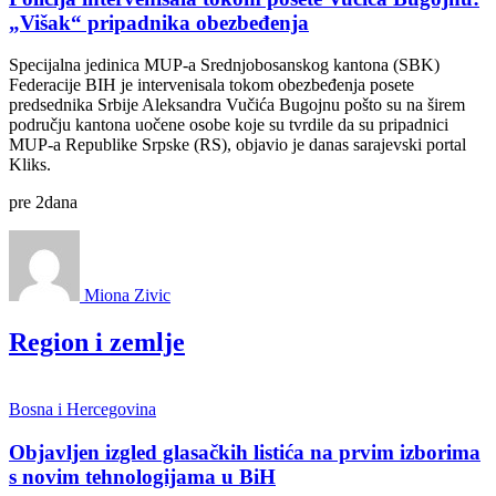
„Višak“ pripadnika obezbeđenja
Specijalna jedinica MUP-a Srednjobosanskog kantona (SBK)
Federacije BIH je intervenisala tokom obezbeđenja posete
predsednika Srbije Aleksandra Vučića Bugojnu pošto su na širem
području kantona uočene osobe koje su tvrdile da su pripadnici
MUP-a Republike Srpske (RS), objavio je danas sarajevski portal
Kliks.
pre
2
dana
Miona Zivic
Region i zemlje
Bosna i Hercegovina
Objavljen izgled glasačkih listića na prvim izborima
s novim tehnologijama u BiH