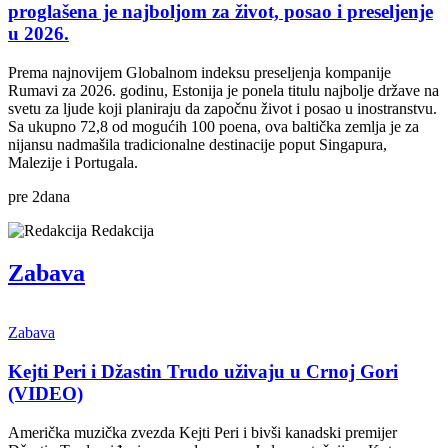
proglašena je najboljom za život, posao i preseljenje
u 2026.
Prema najnovijem Globalnom indeksu preseljenja kompanije
Rumavi za 2026. godinu, Estonija je ponela titulu najbolje države na
svetu za ljude koji planiraju da započnu život i posao u inostranstvu.
Sa ukupno 72,8 od mogućih 100 poena, ova baltička zemlja je za
nijansu nadmašila tradicionalne destinacije poput Singapura,
Malezije i Portugala.
pre
2
dana
Redakcija
Zabava
Zabava
Kejti Peri i Džastin Trudo uživaju u Crnoj Gori
(VIDEO)
Američka muzička zvezda Kejti Peri i bivši kanadski premijer