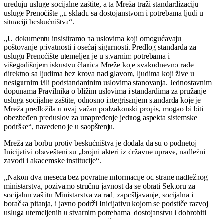
uređuju usluge socijalne zaštite, a ta Mreža traži standardizaciju
usluge Prenoćište „u skladu sa dostojanstvom i potrebama ljudi u
situaciji beskućništva“.
„U dokumentu insistiramo na uslovima koji omogućavaju
poštovanje privatnosti i osećaj sigurnosti. Predlog standarda za
uslugu Prenoćište utemeljen je u stvarnim potrebama i
višegodišnjem iskustvu članica Mreže koje svakodnevno rade
direktno sa ljudima bez krova nad glavom, ljudima koji žive u
nesigurnim i/ili podstandardnim uslovima stanovanja. Jednostavnim
dopunama Pravilnika o bližim uslovima i standardima za pružanje
usluga socijalne zaštite, odnosno integrisanjem standarda koje je
Mreža predložila u ovaj važan podzakonski propis, mogao bi biti
obezbeđen preduslov za unapređenje jednog aspekta sistemske
podrške“, navedeno je u saopštenju.
Mreža za borbu protiv beskućništva je dodala da su o podnetoj
Inicijativi obavešteni su „brojni akteri iz državne uprave, nadležni
zavodi i akademske institucije“.
„Nakon dva meseca bez povratne informacije od strane nadležnog
ministarstva, pozivamo stručnu javnost da se obrati Sektoru za
socijalnu zaštitu Ministarstva za rad, zapošljavanje, socijalna i
boračka pitanja, i javno podrži Inicijativu kojom se podstiče razvoj
usluga utemeljenih u stvarnim potrebama, dostojanstvu i dobrobiti