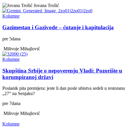
Jovana Trošić
Kolumne
Gazimestan i Gazivode – ćutanje i kapitulacija
pre
5
dana
Milivoje Mihajlović
Kolumne
Skupština Srbije o nepoverenju Vladi: Pozorište u
korumpiranoj državi
Poslanik pita premijera: jeste li dan posle ubistva sedeli u restoranu
„27“ na Senjaku?
pre
7
dana
Milivoje Mihajlović
Kolumne