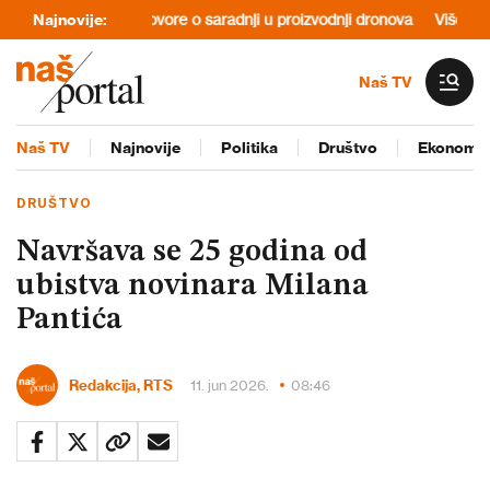
 da otvori razgovore o saradnji u proizvodnji dronova
Najnovije:
Više od 4.00
Naš TV
Naš TV
Najnovije
Politika
Društvo
Ekonomij
DRUŠTVO
Navršava se 25 godina od
ubistva novinara Milana
Pantića
Redakcija, RTS
11. jun 2026.
08:46