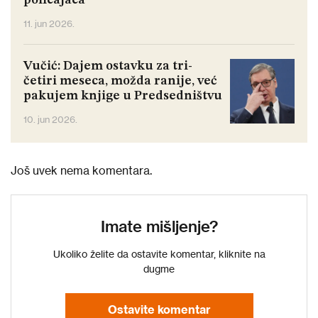
policajaca
11. jun 2026.
Vučić: Dajem ostavku za tri-
četiri meseca, možda ranije, već
pakujem knjige u Predsedništvu
10. jun 2026.
Još uvek nema komentara.
Imate mišljenje?
Ukoliko želite da ostavite komentar, kliknite na
dugme
Ostavite komentar