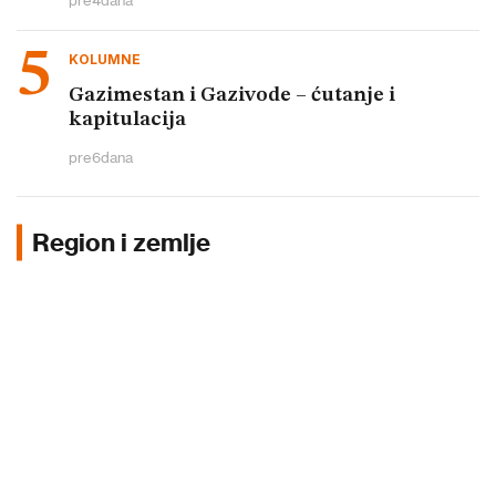
pre
4
dana
KOLUMNE
Gazimestan i Gazivode – ćutanje i
kapitulacija
pre
6
dana
Region i zemlje