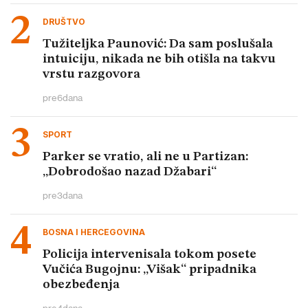
DRUŠTVO
Tužiteljka Paunović: Da sam poslušala
intuiciju, nikada ne bih otišla na takvu
vrstu razgovora
pre
6
dana
SPORT
Parker se vratio, ali ne u Partizan:
„Dobrodošao nazad Džabari“
pre
3
dana
BOSNA I HERCEGOVINA
Policija intervenisala tokom posete
Vučića Bugojnu: „Višak“ pripadnika
obezbeđenja