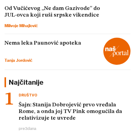
Od Vučićevog „Ne dam Gazivode“ do
JUL-ovca koji ruši srpske vikendice
Milivoje Mihajlović
Nema leka Paunović apoteka
Tanja Jordović
Najčitanije
DRUŠTVO
Šajn: Stanija Dobrojević prvo vređala
Rome, a onda joj TV Pink omogućila da
relativizuje te uvrede
pre
3
dana