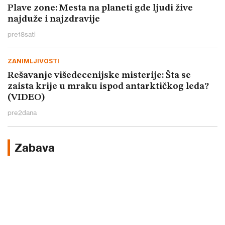
Plave zone: Mesta na planeti gde ljudi žive
najduže i najzdravije
pre
18
sati
ZANIMLJIVOSTI
Rešavanje višedecenijske misterije: Šta se
zaista krije u mraku ispod antarktičkog leda?
(VIDEO)
pre
2
dana
Zabava