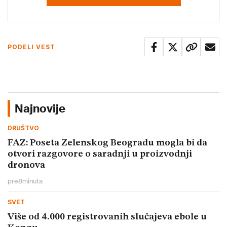
PODELI VEST
Najnovije
DRUŠTVO
FAZ: Poseta Zelenskog Beogradu mogla bi da
otvori razgovore o saradnji u proizvodnji
dronova
pre
8
minuta
SVET
Više od 4.000 registrovanih slučajeva ebole u