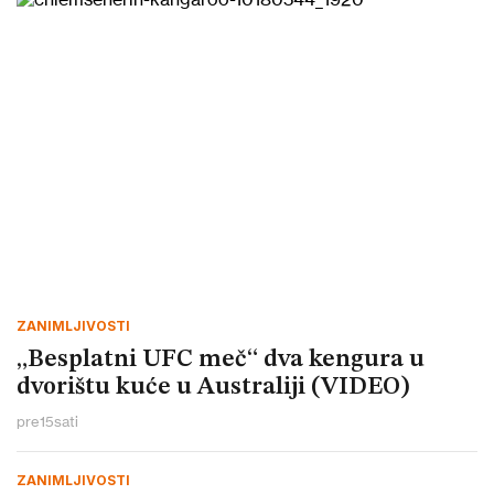
ZANIMLJIVOSTI
„Besplatni UFC meč“ dva kengura u
dvorištu kuće u Australiji (VIDEO)
pre
15
sati
ZANIMLJIVOSTI