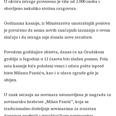
U okviru istrage provereno je više od 2.000 osoba i
obavljeno nekoliko stotina razgovora.
Godinama kasnije, iz Ministarstva unutrašnjih poslova
je poručeno da nema novih značajnih saznanja o ovom
slučaju i da istraga nije donela nove rezultate.
Povodom godišnjice ubistva, danas će na Gradskom
groblju u Jagodini u 11 časova biti služen pomen. Pola
sata kasnije biće položeni venci i odata pošta ispred
biste Milanu Pantiću, kao i u ulazu zgrade gde je
ubijen.
U znak sećanja na novinara ustanovljena je nagrada za
novinarsku hrabrost „Milan Pantić“, koja se
tradicionalno dodeljuje novinarima za izuzetan
doprinos profesiji i istraživačkom novinarstvu.