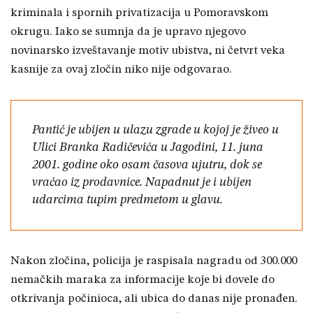
kriminala i spornih privatizacija u Pomoravskom
okrugu. Iako se sumnja da je upravo njegovo
novinarsko izveštavanje motiv ubistva, ni četvrt veka
kasnije za ovaj zločin niko nije odgovarao.
Pantić je ubijen u ulazu zgrade u kojoj je živeo u
Ulici Branka Radičevića u Jagodini, 11. juna
2001. godine oko osam časova ujutru, dok se
vraćao iz prodavnice. Napadnut je i ubijen
udarcima tupim predmetom u glavu.
Nakon zločina, policija je raspisala nagradu od 300.000
nemačkih maraka za informacije koje bi dovele do
otkrivanja počinioca, ali ubica do danas nije pronađen.