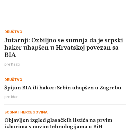
DRUŠTVO
Jutarnji: Ozbiljno se sumnja da je srpski
haker uhapšen u Hrvatskoj povezan sa
BIA
pre
11
sati
DRUŠTVO
Špijun BIA ili haker: Srbin uhapšen u Zagrebu
pre
1
dan
BOSNA I HERCEGOVINA
Objavljen izgled glasačkih listića na prvim
izborima s novim tehnologijama u BiH