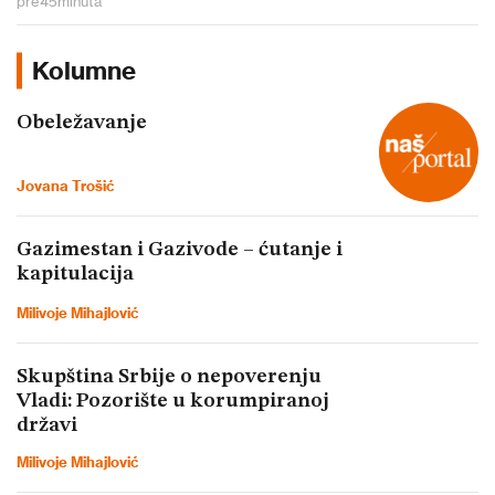
pre
45
minuta
Kolumne
Obeležavanje
Jovana Trošić
Gazimestan i Gazivode – ćutanje i
kapitulacija
Milivoje Mihajlović
Skupština Srbije o nepoverenju
Vladi: Pozorište u korumpiranoj
državi
Milivoje Mihajlović