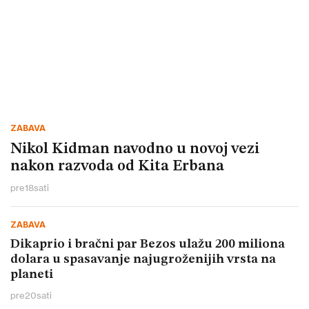
ZABAVA
Nikol Kidman navodno u novoj vezi
nakon razvoda od Kita Erbana
pre
18
sati
ZABAVA
Dikaprio i bračni par Bezos ulažu 200 miliona
dolara u spasavanje najugroženijih vrsta na
planeti
pre
20
sati