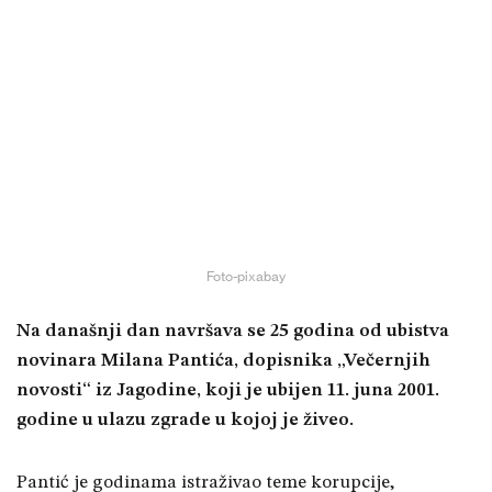
Foto-pixabay
Na današnji dan navršava se 25 godina od ubistva
novinara Milana Pantića, dopisnika „Večernjih
novosti“ iz Jagodine, koji je ubijen 11. juna 2001.
godine u ulazu zgrade u kojoj je živeo.
Pantić je godinama istraživao teme korupcije,