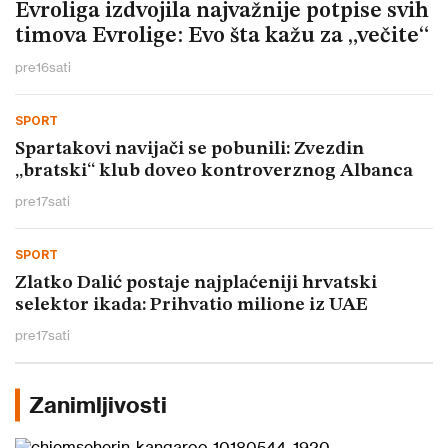
Evroliga izdvojila najvažnije potpise svih
timova Evrolige: Evo šta kažu za „večite“
pre
16
sati
SPORT
Spartakovi navijači se pobunili: Zvezdin
„bratski“ klub doveo kontroverznog Albanca
pre
17
sati
SPORT
Zlatko Dalić postaje najplaćeniji hrvatski
selektor ikada: Prihvatio milione iz UAE
pre
17
sati
Zanimljivosti