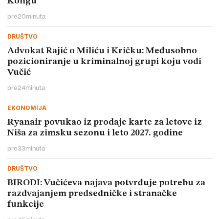
Kongu
pre
20
minuta
DRUŠTVO
Advokat Rajić o Miliću i Kričku: Međusobno
pozicioniranje u kriminalnoj grupi koju vodi
Vučić
pre
24
minuta
EKONOMIJA
Ryanair povukao iz prodaje karte za letove iz
Niša za zimsku sezonu i leto 2027. godine
pre
33
minuta
DRUŠTVO
BIRODI: Vučićeva najava potvrđuje potrebu za
razdvajanjem predsedničke i stranačke
funkcije