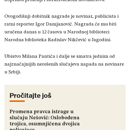
Ovogodišnji dobitnik nagrade je novinar, publicista i
ratni reporter Igor Damjanović. Nagrada će mu biti
uručena danas u 12 časova u Narodnoj biblioteci
Narodna biblioteka Radislav Nikčević u Jagodini.
Ubistvo Milana Pantića i dalje se smatra jednim od
najznačajnijih nerešenih slučajeva napada na novinare
u Srbiji.
Pročitajte još
Promena pravca istrage u
slučaju Nešović: Oslobođena
trojica, osumnjičena dvojica