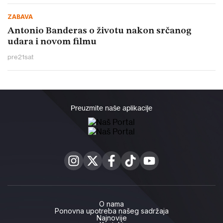
ZABAVA
Antonio Banderas o životu nakon srčanog
udara i novom filmu
pre
21
sat
Preuzmite naše aplikacije
O nama
Ponovna upotreba našeg sadržaja
Najnovije