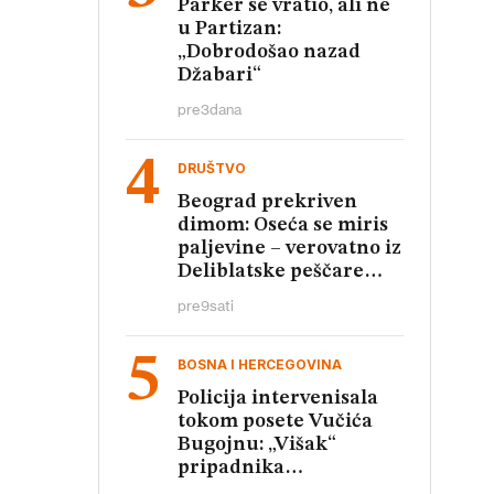
Parker se vratio, ali ne
u Partizan:
„Dobrodošao nazad
Džabari“
pre
3
dana
DRUŠTVO
Beograd prekriven
dimom: Oseća se miris
paljevine – verovatno iz
Deliblatske peščare
(FOTO, VIDEO)
pre
9
sati
BOSNA I HERCEGOVINA
Policija intervenisala
tokom posete Vučića
Bugojnu: „Višak“
pripadnika
obezbeđenja