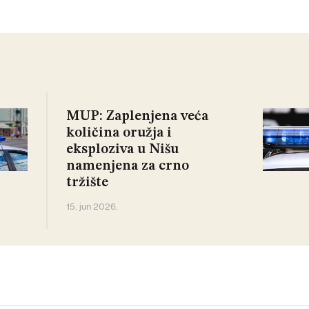
MUP: Zaplenjena veća
količina oružja i
eksploziva u Nišu
namenjena za crno
tržište
15. jun 2026.