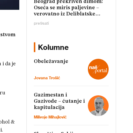
Beograd prekriven dimom:
Oseća se miris paljevine –
verovatno iz Deliblatske
peščare (FOTO, VIDEO)
pre
9
sati
ejstvom
Kolumne
Obeležavanje
i da je
Jovana Trošić
iru
Gazimestan i
Gazivode – ćutanje i
kapitulacija
Milivoje Mihajlović
cohol &
i.