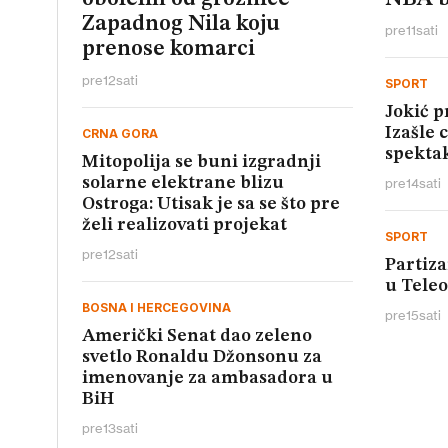
Zapadnog Nila koju
pre
11
sati
prenose komarci
pre
12
sati
SPORT
Jokić 
Izašle 
CRNA GORA
spektak
Mitopolija se buni izgradnji
solarne elektrane blizu
pre
14
sati
Ostroga: Utisak je sa se što pre
želi realizovati projekat
SPORT
pre
12
sati
Partiza
u Teleo
BOSNA I HERCEGOVINA
pre
15
sati
Američki Senat dao zeleno
svetlo Ronaldu Džonsonu za
imenovanje za ambasadora u
BiH
pre
13
sati