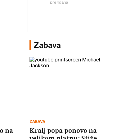
pre
4
dana
Zabava
ZABAVA
vo na
Kralj popa ponovo na
velikom platnu: Stiže