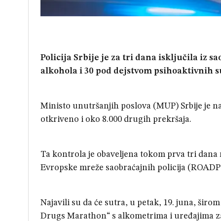
Policija Srbije je za tri dana isključila i
alkohola i 30 pod dejstvom psihoaktivnih s
Ministo unutršanjih poslova (MUP) Srbije je na
otkriveno i oko 8.000 drugih prekršaja.
Ta kontrola je obaveljena tokom prva tri dan
Evropske mreže saobraćajnih policija (ROADP
Najavili su da će sutra, u petak, 19. juna, šir
Drugs Marathon“ s alkometrima i uređajima za 