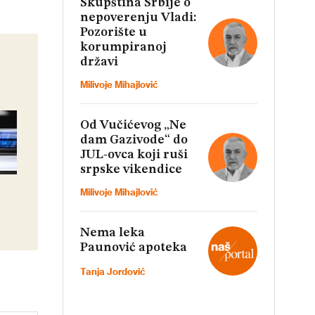
Skupština Srbije o
nepoverenju Vladi:
Pozorište u
korumpiranoj
državi
Milivoje Mihajlović
Od Vučićevog „Ne
dam Gazivode“ do
JUL-ovca koji ruši
srpske vikendice
Milivoje Mihajlović
Nema leka
Paunović apoteka
Tanja Jordović