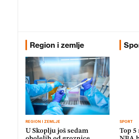
Region i zemlje
Spo
REGION I ZEMLJE
SPORT
U Skoplju još sedam
Top 5 
obolelih od groznice
NBA b