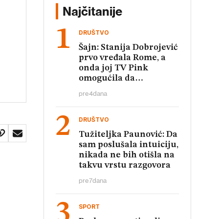
Najčitanije
DRUŠTVO
Šajn: Stanija Dobrojević
prvo vređala Rome, a
onda joj TV Pink
omogućila da
relativizuje te uvrede
pre
4
dana
DRUŠTVO
Tužiteljka Paunović: Da
sam poslušala intuiciju,
nikada ne bih otišla na
takvu vrstu razgovora
pre
7
dana
SPORT