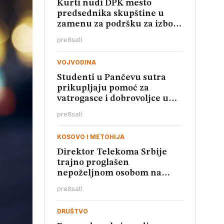
Kurti nudi DPK mesto
predsednika skupštine u
zamenu za podršku za izbor
predsednika
pre
8
sati
VOJVODINA
Studenti u Pančevu sutra
prikupljaju pomoć za
vatrogasce i dobrovoljce u
Deliblatskoj peščari
pre
8
sati
KOSOVO I METOHIJA
Direktor Telekoma Srbije
trajno proglašen
nepoželjnom osobom na
Kosovu
pre
8
sati
DRUŠTVO