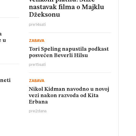
nastavak filma o Majklu
Džeksonu
pre
14
sati
a
e u
ZABAVA
Tori Speling napustila podkast
posvećen Beverli Hilsu
pre
15
sati
aneti
ZABAVA
Nikol Kidman navodno u novoj
vezi nakon razvoda od Kita
Erbana
pre
2
dana