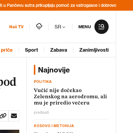
 prikupljaju pomoć za vatrogasce i dobrovoljce u Deliblatskoj peščari
SR
Naš TV
MENU
 priče
Sport
Zabava
Zanimljivosti
Najnovije
 pod
POLITIKA
Vučić nije dočekao
Zelenskog na aerodromu, ali
mu je priredio večeru
pre
8
sati
KOSOVO I METOHIJA