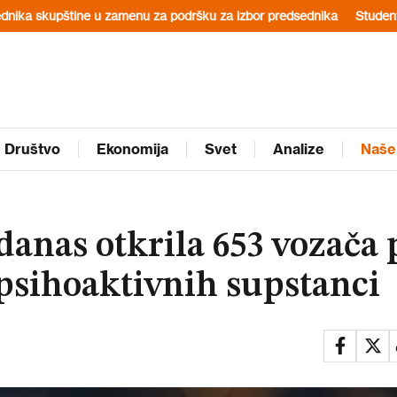
u zamenu za podršku za izbor predsednika
Studenti u Pančevu sutra
Društvo
Ekonomija
Svet
Analize
Naše
i danas otkrila 653 vozača
 psihoaktivnih supstanci