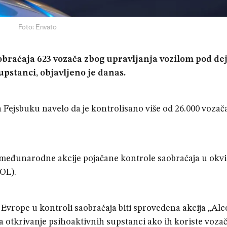
Foto: Envato
z saobraćaja 623 vozača zbog upravljanja vozilom pod d
upstanci, objavljeno je danas.
 Fejsbuku navelo da je kontrolisano više od 26.000 vozača 
a međunarodne akcije pojačane kontrole saobraćaja u okv
OL).
om Evrope u kontroli saobraćaja biti sprovedena akcija „Al
otkrivanje psihoaktivnih supstanci ako ih koriste vozač