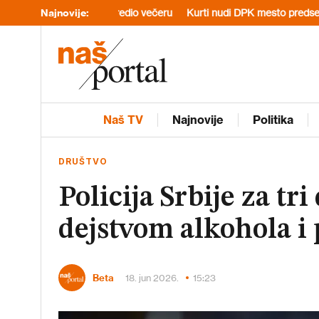
u je priredio večeru
Najnovije:
Kurti nudi DPK mesto predsednika skupštine 
Naš TV
Najnovije
Politika
DRUŠTVO
Policija Srbije za tr
dejstvom alkohola i
Beta
18. jun 2026.
15:23