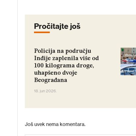
Pročitajte još
Policija na području
Inđije zaplenila više od
100 kilograma droge,
uhapšeno dvoje
Beograđana
18. jun 2026.
Još uvek nema komentara.