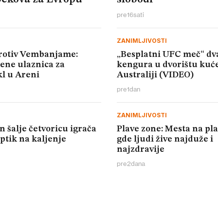
pre
16
sati
ZANIMLJIVOSTI
protiv Vembanjame:
„Besplatni UFC meč“ dv
cene ulaznica za
kengura u dvorištu kuć
l u Areni
Australiji (VIDEO)
pre
1
dan
ZANIMLJIVOSTI
n šalje četvoricu igrača
Plave zone: Mesta na pl
ptik na kaljenje
gde ljudi žive najduže i
najzdravije
pre
2
dana