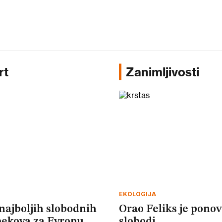
rt
Zanimljivosti
EKOLOGIJA
najboljih slobodnih
Orao Feliks je pono
ekova za Evropu
slobodi