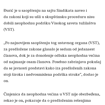
Đurić je u saopštenju na sajtu Sindikata naveo i
da zakoni koji su ušli u skupštinsku proceduru nisu
dobili neophodnu podršku Visokog saveta tužilaštva
(VST).
„Po najnovijem saopštenju tog ustavnog organa (VST),
za predložene zakone glasalo je sedam od jedanaest
članova, dok je za donošenje odluka neophodna većina
od najmanje osam članova. Posebno zabrinjava pokušaj
da se javnosti predstavi kako iza predloženih zakona
stoji široka i nedvosmislena podrška struke“, dodao je
on.
Činjenica da neophodna većina u VST nije obezbeđena,
rekao je on, pokazuje da o predloženim rešenjima