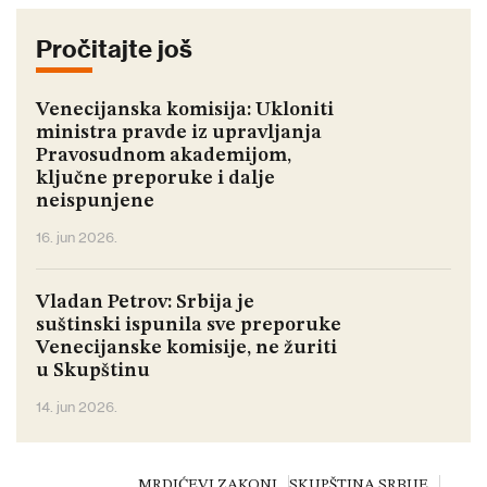
Pročitajte još
Venecijanska komisija: Ukloniti
ministra pravde iz upravljanja
Pravosudnom akademijom,
ključne preporuke i dalje
neispunjene
16. jun 2026.
Vladan Petrov: Srbija je
suštinski ispunila sve preporuke
Venecijanske komisije, ne žuriti
u Skupštinu
14. jun 2026.
MRDIĆEVI ZAKONI
SKUPŠTINA SRBIJE