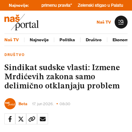
Tražim jednaku primenu pravila“
Najnovije:
Zelenski stigao u Palatu Srbije: U
Naš TV
Naš TV
Najnovije
Politika
Društvo
Ekonomij
DRUŠTVO
Sindikat sudske vlasti: Izmene
Mrdićevih zakona samo
delimično otklanjaju problem
Beta
17. jun 2026.
08:30