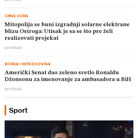
CRNA GORA
Mitopolija se buni izgradnji solarne elektrane
blizu Ostroga: Utisak je sa se što pre želi
realizovati projekat
pre
18
sati
BOSNA I HERCEGOVINA
Američki Senat dao zeleno svetlo Ronaldu
Džonsonu za imenovanje za ambasadora u BiH
pre
18
sati
Sport