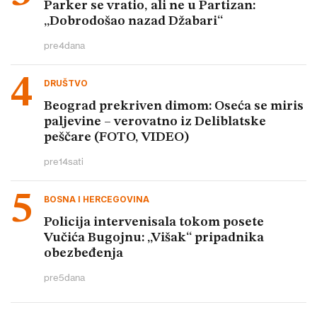
Parker se vratio, ali ne u Partizan:
„Dobrodošao nazad Džabari“
pre
4
dana
DRUŠTVO
Beograd prekriven dimom: Oseća se miris
paljevine – verovatno iz Deliblatske
peščare (FOTO, VIDEO)
pre
14
sati
BOSNA I HERCEGOVINA
Policija intervenisala tokom posete
Vučića Bugojnu: „Višak“ pripadnika
obezbeđenja
pre
5
dana