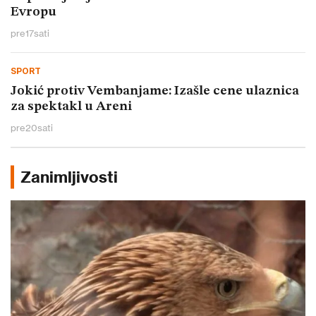
Evropu
pre
17
sati
SPORT
Jokić protiv Vembanjame: Izašle cene ulaznica
za spektakl u Areni
pre
20
sati
Zanimljivosti