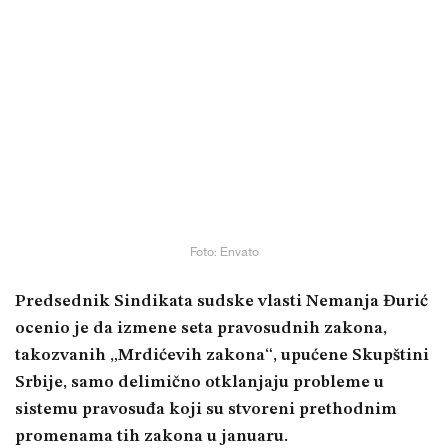
Foto: Envato
Predsednik Sindikata sudske vlasti Nemanja Đurić
ocenio je da izmene seta pravosudnih zakona,
takozvanih „Mrdićevih zakona“, upućene Skupštini
Srbije, samo delimično otklanjaju probleme u
sistemu pravosuđa koji su stvoreni prethodnim
promenama tih zakona u januaru.