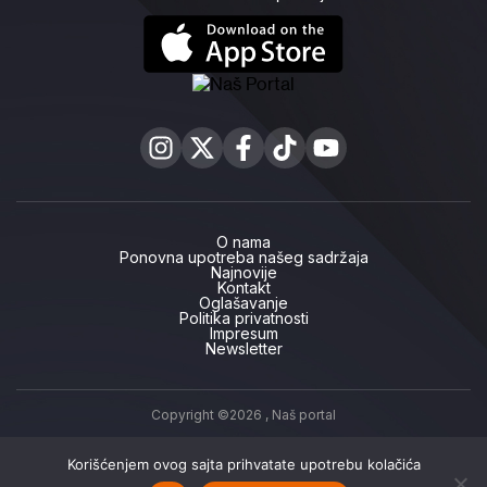
O nama
Ponovna upotreba našeg sadržaja
Najnovije
Kontakt
Oglašavanje
Politika privatnosti
Impresum
Newsletter
Copyright ©2026 ,
Naš portal
Korišćenjem ovog sajta prihvatate upotrebu kolačića