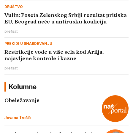
DRUŠTVO
Vulin: Poseta Zelenskog Srbiji rezultat pritiska
EU, Beograd neće u antirusku koaliciju
pre
1
sat
PREKIDI U SNABDEVANJU
Restrikcije vode u više sela kod Arilja,
najavljene kontrole i kazne
pre
1
sat
Kolumne
Obeležavanje
Jovana Trošić