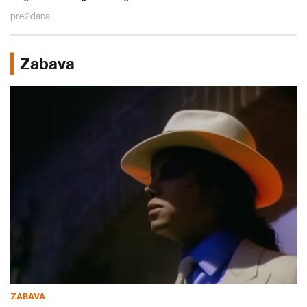
pre
2
dana
Zabava
ZABAVA