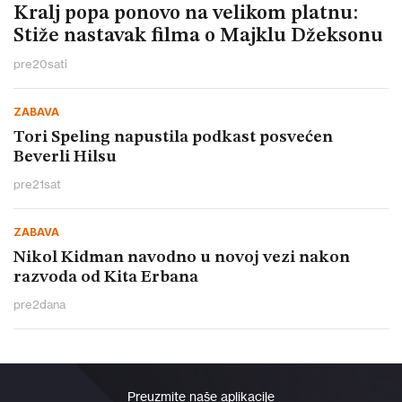
Kralj popa ponovo na velikom platnu:
Stiže nastavak filma o Majklu Džeksonu
pre
20
sati
ZABAVA
Tori Speling napustila podkast posvećen
Beverli Hilsu
pre
21
sat
ZABAVA
Nikol Kidman navodno u novoj vezi nakon
razvoda od Kita Erbana
pre
2
dana
Preuzmite naše aplikacije