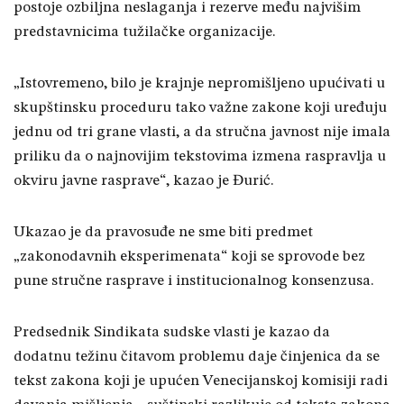
postoje ozbiljna neslaganja i rezerve među najvišim
predstavnicima tužilačke organizacije.
„Istovremeno, bilo je krajnje nepromišljeno upućivati u
skupštinsku proceduru tako važne zakone koji uređuju
jednu od tri grane vlasti, a da stručna javnost nije imala
priliku da o najnovijim tekstovima izmena raspravlja u
okviru javne rasprave“, kazao je Đurić.
Ukazao je da pravosuđe ne sme biti predmet
„zakonodavnih eksperimenata“ koji se sprovode bez
pune stručne rasprave i institucionalnog konsenzusa.
Predsednik Sindikata sudske vlasti je kazao da
dodatnu težinu čitavom problemu daje činjenica da se
tekst zakona koji je upućen Venecijanskoj komisiji radi