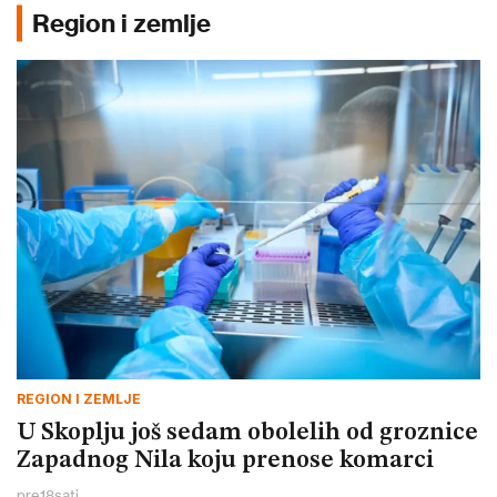
Region i zemlje
REGION I ZEMLJE
U Skoplju još sedam obolelih od groznice
Zapadnog Nila koju prenose komarci
pre
18
sati