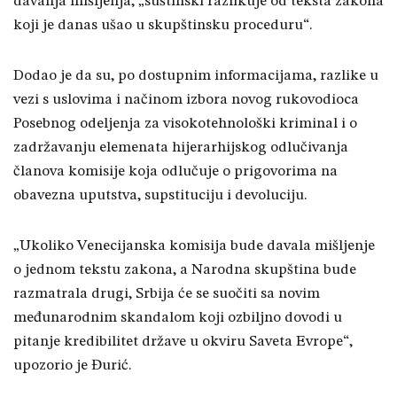
davanja mišljenja, „suštinski razlikuje od teksta zakona
koji je danas ušao u skupštinsku proceduru“.
Dodao je da su, po dostupnim informacijama, razlike u
vezi s uslovima i načinom izbora novog rukovodioca
Posebnog odeljenja za visokotehnološki kriminal i o
zadržavanju elemenata hijerarhijskog odlučivanja
članova komisije koja odlučuje o prigovorima na
obavezna uputstva, supstituciju i devoluciju.
„Ukoliko Venecijanska komisija bude davala mišljenje
o jednom tekstu zakona, a Narodna skupština bude
razmatrala drugi, Srbija će se suočiti sa novim
međunarodnim skandalom koji ozbiljno dovodi u
pitanje kredibilitet države u okviru Saveta Evrope“,
upozorio je Đurić.