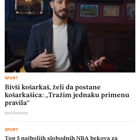
SPORT
Bivši košarkaš, želi da postane
košarkašica: „Tražim jednaku primenu
pravila“
pre
13
minuta
SPORT
Top 5 najboljih slobodnih NBA bekova za