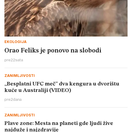
EKOLOGIJA
Orao Feliks je ponovo na slobodi
pre
22
sata
ZANIMLJIVOSTI
„Besplatni UFC meč“ dva kengura u dvorištu
kuće u Australiji (VIDEO)
pre
2
dana
ZANIMLJIVOSTI
Plave zone: Mesta na planeti gde ljudi žive
najduže i najzdravije