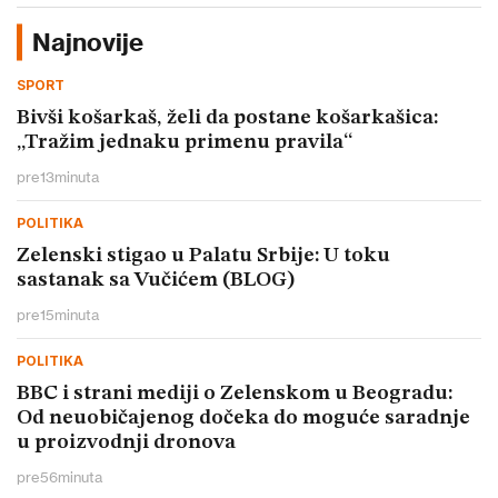
Najnovije
SPORT
Bivši košarkaš, želi da postane košarkašica:
„Tražim jednaku primenu pravila“
pre
13
minuta
POLITIKA
Zelenski stigao u Palatu Srbije: U toku
sastanak sa Vučićem (BLOG)
pre
15
minuta
POLITIKA
BBC i strani mediji o Zelenskom u Beogradu:
Od neuobičajenog dočeka do moguće saradnje
u proizvodnji dronova
pre
56
minuta