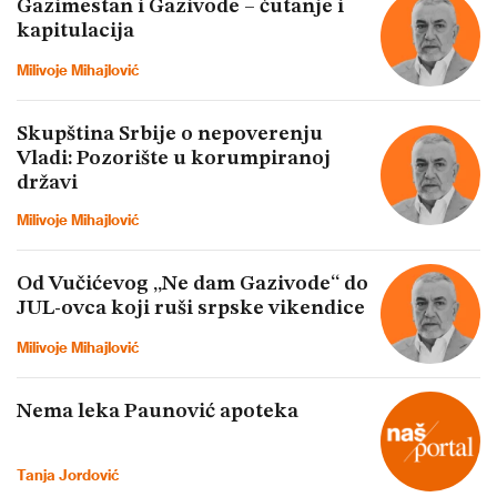
Gazimestan i Gazivode – ćutanje i
kapitulacija
Milivoje Mihajlović
Skupština Srbije o nepoverenju
Vladi: Pozorište u korumpiranoj
državi
Milivoje Mihajlović
Od Vučićevog „Ne dam Gazivode“ do
JUL-ovca koji ruši srpske vikendice
Milivoje Mihajlović
Nema leka Paunović apoteka
Tanja Jordović