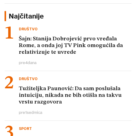
Najčitanije
DRUŠTVO
Šajn: Stanija Dobrojević prvo vređala
Rome, a onda joj TV Pink omogućila da
relativizuje te uvrede
pre
4
dana
DRUŠTVO
Tužiteljka Paunović: Da sam poslušala
intuiciju, nikada ne bih otišla na takvu
vrstu razgovora
pre
1
sedmica
SPORT