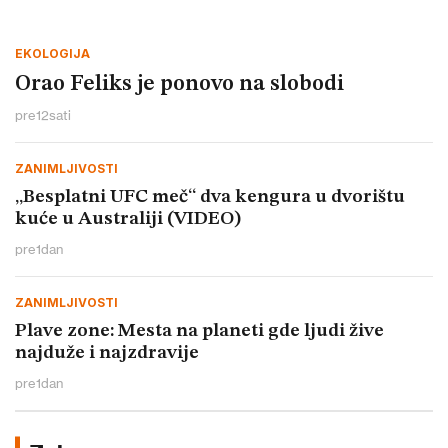
EKOLOGIJA
Orao Feliks je ponovo na slobodi
pre
12
sati
ZANIMLJIVOSTI
„Besplatni UFC meč“ dva kengura u dvorištu
kuće u Australiji (VIDEO)
pre
1
dan
ZANIMLJIVOSTI
Plave zone: Mesta na planeti gde ljudi žive
najduže i najzdravije
pre
1
dan