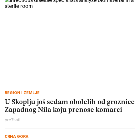
REGION I ZEMLJE
U Skoplju još sedam obolelih od groznice
Zapadnog Nila koju prenose komarci
pre
7
sati
CRNA GORA