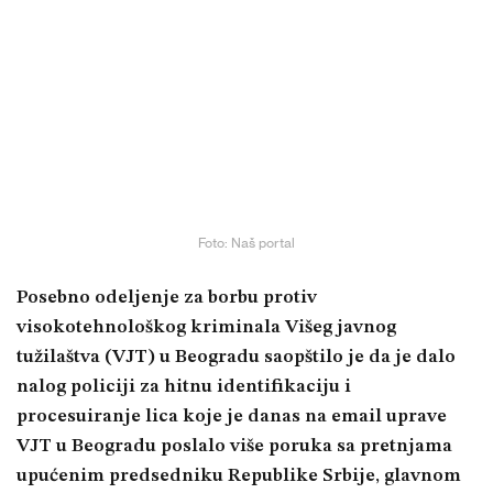
Foto: Naš portal
Posebno odeljenje za borbu protiv
visokotehnološkog kriminala Višeg javnog
tužilaštva (VJT) u Beogradu saopštilo je da je dalo
nalog policiji za hitnu identifikaciju i
procesuiranje lica koje je danas na email uprave
VJT u Beogradu poslalo više poruka sa pretnjama
upućenim predsedniku Republike Srbije, glavnom