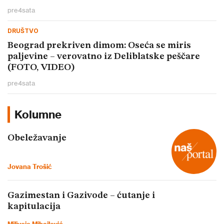
pre
4
sata
DRUŠTVO
Beograd prekriven dimom: Oseća se miris
paljevine – verovatno iz Deliblatske peščare
(FOTO, VIDEO)
pre
4
sata
Kolumne
Obeležavanje
Jovana Trošić
Gazimestan i Gazivode – ćutanje i
kapitulacija