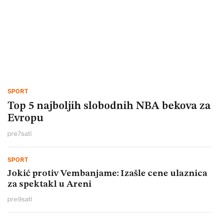
SPORT
Top 5 najboljih slobodnih NBA bekova za
Evropu
pre
7
sati
SPORT
Jokić protiv Vembanjame: Izašle cene ulaznica
za spektakl u Areni
pre
9
sati