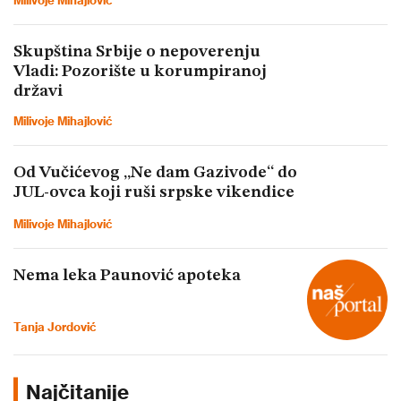
Milivoje Mihajlović
Skupština Srbije o nepoverenju
Vladi: Pozorište u korumpiranoj
državi
Milivoje Mihajlović
Od Vučićevog „Ne dam Gazivode“ do
JUL-ovca koji ruši srpske vikendice
Milivoje Mihajlović
Nema leka Paunović apoteka
Tanja Jordović
Najčitanije