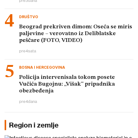
pre
3
dana
DRUŠTVO
Beograd prekriven dimom: Oseća se miris
paljevine – verovatno iz Deliblatske
peščare (FOTO, VIDEO)
pre
4
sata
BOSNA I HERCEGOVINA
Policija intervenisala tokom posete
Vučića Bugojnu: „Višak“ pripadnika
obezbeđenja
pre
4
dana
Region i zemlje