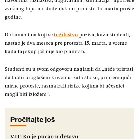
navodima tužilaštva, dogovarana „simulacija“ upotrebe
zvučnog topa na studentskom protestu 15. marta prošle
godine.
Dokument na koji se
tužilaštvo
poziva, kažu studenti,
nastao je dva meseca pre protesta 15. marta, u vreme
kada taj skup još nije bio planiran.
Studenti su u svom odgovoru naglasili da „neće pristati
da budu proglašeni krivcima zato što su, pripremajući
mirne proteste, razmatrali rizike kojima bi učesnici
mogli biti izloženi“.
Pročitajte još
VJT: Ko je pucao u državu