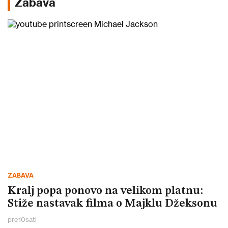
Zabava
ZABAVA
Kralj popa ponovo na velikom platnu:
Stiže nastavak filma o Majklu Džeksonu
pre
10
sati