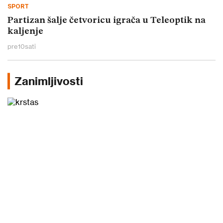
SPORT
Partizan šalje četvoricu igrača u Teleoptik na
kaljenje
pre
10
sati
Zanimljivosti