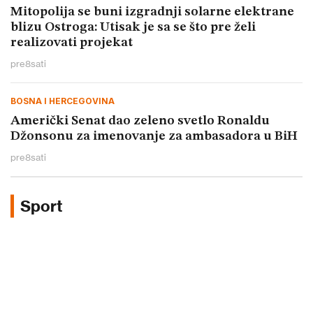
Mitopolija se buni izgradnji solarne elektrane
blizu Ostroga: Utisak je sa se što pre želi
realizovati projekat
pre
8
sati
BOSNA I HERCEGOVINA
Američki Senat dao zeleno svetlo Ronaldu
Džonsonu za imenovanje za ambasadora u BiH
pre
8
sati
Sport