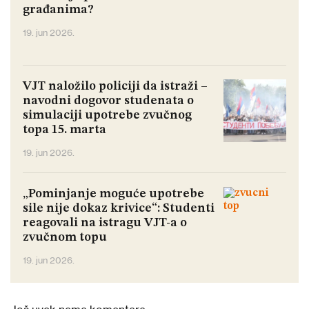
građanima?
19. jun 2026.
VJT naložilo policiji da istraži –
navodni dogovor studenata o
simulaciji upotrebe zvučnog
topa 15. marta
19. jun 2026.
„Pominjanje moguće upotrebe
sile nije dokaz krivice“: Studenti
reagovali na istragu VJT-a o
zvučnom topu
19. jun 2026.