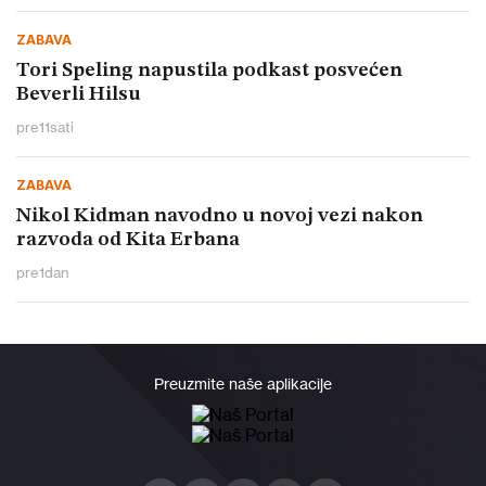
ZABAVA
Tori Speling napustila podkast posvećen
Beverli Hilsu
pre
11
sati
ZABAVA
Nikol Kidman navodno u novoj vezi nakon
razvoda od Kita Erbana
pre
1
dan
Preuzmite naše aplikacije