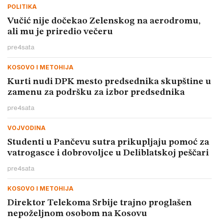
POLITIKA
Vučić nije dočekao Zelenskog na aerodromu,
ali mu je priredio večeru
pre
4
sata
KOSOVO I METOHIJA
Kurti nudi DPK mesto predsednika skupštine u
zamenu za podršku za izbor predsednika
pre
4
sata
VOJVODINA
Studenti u Pančevu sutra prikupljaju pomoć za
vatrogasce i dobrovoljce u Deliblatskoj peščari
pre
4
sata
KOSOVO I METOHIJA
Direktor Telekoma Srbije trajno proglašen
nepoželjnom osobom na Kosovu