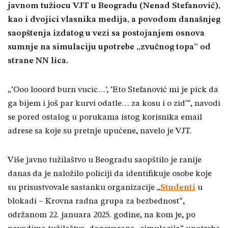
javnom tužiocu VJT u Beogradu (Nenad Stefanović),
kao i dvojici vlasnika medija, a povodom današnjeg
saopštenja izdatog u vezi sa postojanjem osnova
sumnje na simulaciju upotrebe „zvučnog topa“ od
strane NN lica.
„‘Ooo looord burn vucic…’, ‘Eto Stefanović mi je pick da
ga bijem i još par kurvi odatle… za kosu i o zid'“, navodi
se pored ostalog u porukama istog korisnika email
adrese sa koje su pretnje upućene, navelo je VJT.
Više javno tužilaštvo u Beogradu saopštilo je ranije
danas da je naložilo policiji da identifikuje osobe koje
su prisustvovale sastanku organizacije „
Studenti
u
blokadi – Krovna radna grupa za bezbednost“,
održanom 22. januara 2025. godine, na kom je, po