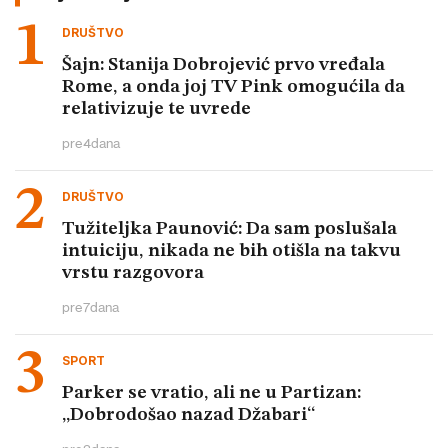
DRUŠTVO
Šajn: Stanija Dobrojević prvo vređala
Rome, a onda joj TV Pink omogućila da
relativizuje te uvrede
pre
4
dana
DRUŠTVO
Tužiteljka Paunović: Da sam poslušala
intuiciju, nikada ne bih otišla na takvu
vrstu razgovora
pre
7
dana
SPORT
Parker se vratio, ali ne u Partizan:
„Dobrodošao nazad Džabari“