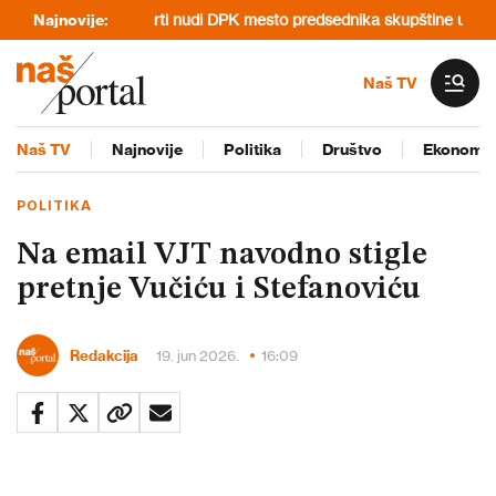
io večeru
Najnovije:
Kurti nudi DPK mesto predsednika skupštine u zamenu za
Naš TV
Naš TV
Najnovije
Politika
Društvo
Ekonomij
POLITIKA
Na email VJT navodno stigle
pretnje Vučiću i Stefanoviću
Redakcija
19. jun 2026.
16:09