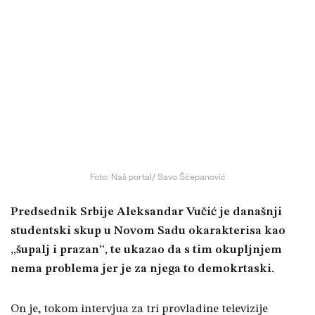
Foto: Naš portal/ Savo Šćepanović
Predsednik Srbije Aleksandar Vučić je današnji
studentski skup u Novom Sadu okarakterisa kao
„šupalj i prazan“, te ukazao da s tim okupljnjem
nema problema jer je za njega to demokrtaski.
On je, tokom intervjua za tri provladine televizije