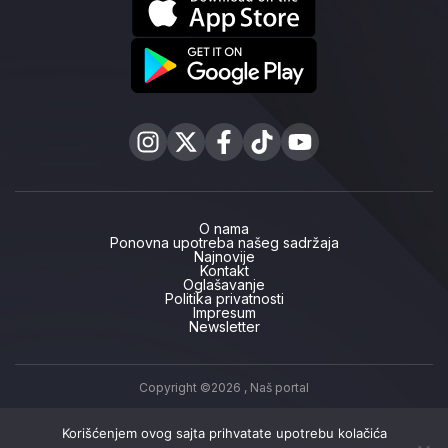
O nama
Ponovna upotreba našeg sadržaja
Najnovije
Kontakt
Oglašavanje
Politika privatnosti
Impresum
Newsletter
Copyright ©2026 ,
Naš portal
Korišćenjem ovog sajta prihvatate upotrebu kolačića