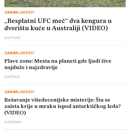
ZANIMLJIVOSTI
„Besplatni UFC meč“ dva kengura u
dvorištu kuće u Australiji (VIDEO)
pre
17
sati
ZANIMLJIVOSTI
Plave zone: Mesta na planeti gde ljudi žive
najduže i najzdravije
pre
21
sat
ZANIMLJIVOSTI
Rešavanje višedecenijske misterije: Šta se
zaista krije u mraku ispod antarktičkog leda?
(VIDEO)
pre
2
dana