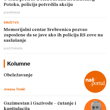
Potoka, policija potvrdila akciju
pre
41
minut
DRUŠTVO
Memorijalni centar Srebrenica pozvao
zaposlene da se jave ako ih policija RS zove na
saslušanje
pre
57
minuta
Kolumne
Obeležavanje
Jovana Trošić
Gazimestan i Gazivode – ćutanje i
kapitulacija