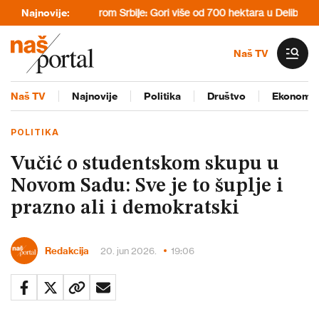
Veliki požari širom Srbije: Gori više od 700 hektara u Deliblatskoj peš
Najnovije:
Naš TV
Naš TV
Najnovije
Politika
Društvo
Ekonomij
POLITIKA
Vučić o studentskom skupu u
Novom Sadu: Sve je to šuplje i
prazno ali i demokratski
Redakcija
20. jun 2026.
19:06