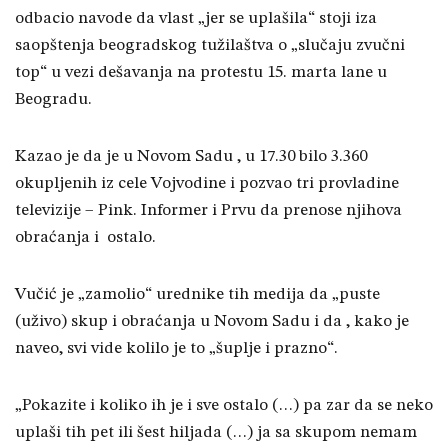
odbacio navode da vlast „jer se uplašila“ stoji iza
saopštenja beogradskog tužilaštva o „slučaju zvučni
top“ u vezi dešavanja na protestu 15. marta lane u
Beogradu.
Kazao je da je u Novom Sadu , u 17.30 bilo 3.360
okupljenih iz cele Vojvodine i pozvao tri provladine
televizije – Pink. Informer i Prvu da prenose njihova
obraćanja i ostalo.
Vučić je „zamolio“ urednike tih medija da „puste
(uživo) skup i obraćanja u Novom Sadu i da , kako je
naveo, svi vide kolilo je to „šuplje i prazno“.
„Pokazite i koliko ih je i sve ostalo (…) pa zar da se neko
uplaši tih pet ili šest hiljada (…) ja sa skupom nemam