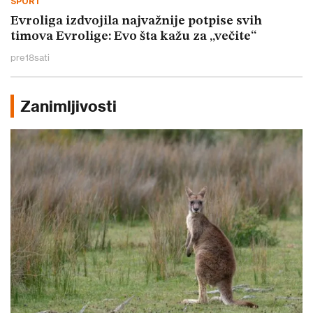
SPORT
Evroliga izdvojila najvažnije potpise svih
timova Evrolige: Evo šta kažu za „večite“
pre
18
sati
Zanimljivosti