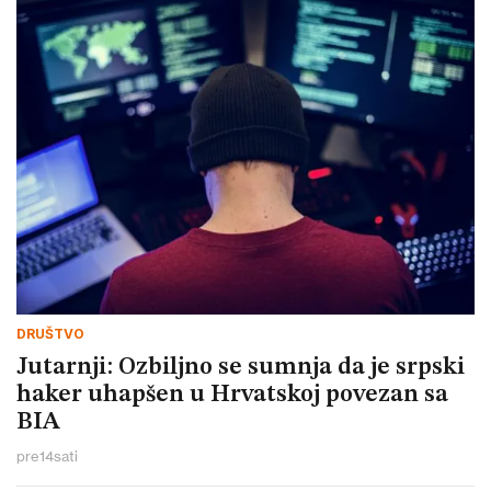
DRUŠTVO
Jutarnji: Ozbiljno se sumnja da je srpski
haker uhapšen u Hrvatskoj povezan sa
BIA
pre
14
sati