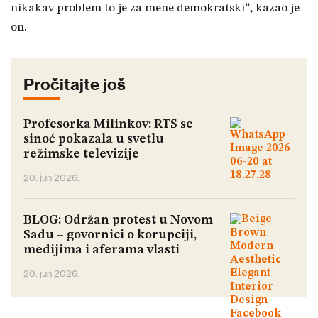
nikakav problem to je za mene demokratski“, kazao je
on.
Pročitajte još
Profesorka Milinkov: RTS se
sinoć pokazala u svetlu
režimske televizije
20. jun 2026.
BLOG: Održan protest u Novom
Sadu – govornici o korupciji,
medijima i aferama vlasti
20. jun 2026.