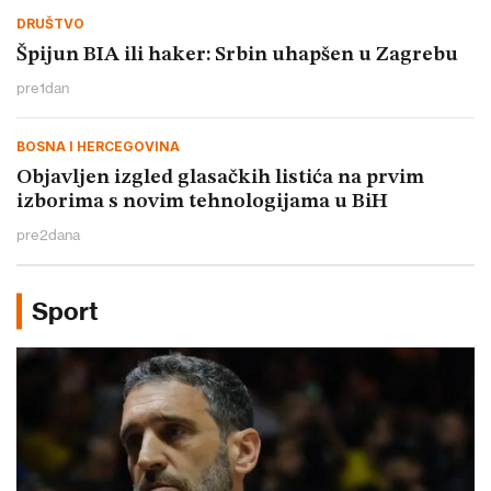
DRUŠTVO
Špijun BIA ili haker: Srbin uhapšen u Zagrebu
pre
1
dan
BOSNA I HERCEGOVINA
Objavljen izgled glasačkih listića na prvim
izborima s novim tehnologijama u BiH
pre
2
dana
Sport