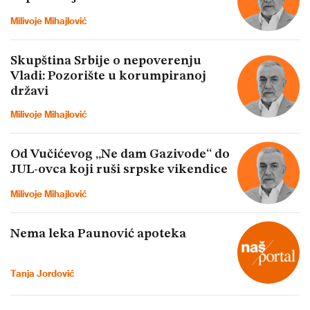
Milivoje Mihajlović
Skupština Srbije o nepoverenju
Vladi: Pozorište u korumpiranoj
državi
Milivoje Mihajlović
Od Vučićevog „Ne dam Gazivode“ do
JUL-ovca koji ruši srpske vikendice
Milivoje Mihajlović
Nema leka Paunović apoteka
Tanja Jordović