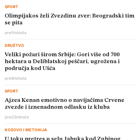
SPORT
Olimpijakos želi Zvezdinu zver: Beogradski tim
se pita
pre
5
minuta
DRUŠTVO
Veliki požari širom Srbije: Gori više od 700
hektara u Deliblatskoj peščari, ugrožena i
područja kod Ušća
pre
8
minuta
SPORT
Ajzea Kenan emotivno o navijačima Crvene
zvezde i iznenadnom odlasku iz kluba
pre
23
minuta
KOSOVO I METOHIJA
U toku pretres u selu Jabuka kod Zubinog