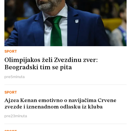
SPORT
Olimpijakos želi Zvezdinu zver:
Beogradski tim se pita
pre
5
minuta
SPORT
Ajzea Kenan emotivno o navijačima Crvene
zvezde i iznenadnom odlasku iz kluba
pre
23
minuta