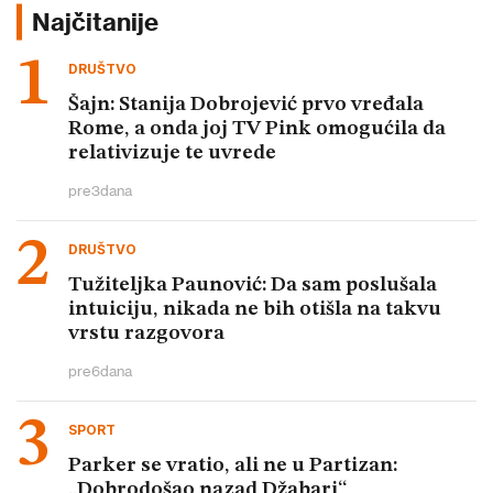
Najčitanije
DRUŠTVO
Šajn: Stanija Dobrojević prvo vređala
Rome, a onda joj TV Pink omogućila da
relativizuje te uvrede
pre
3
dana
DRUŠTVO
Tužiteljka Paunović: Da sam poslušala
intuiciju, nikada ne bih otišla na takvu
vrstu razgovora
pre
6
dana
SPORT
Parker se vratio, ali ne u Partizan:
„Dobrodošao nazad Džabari“