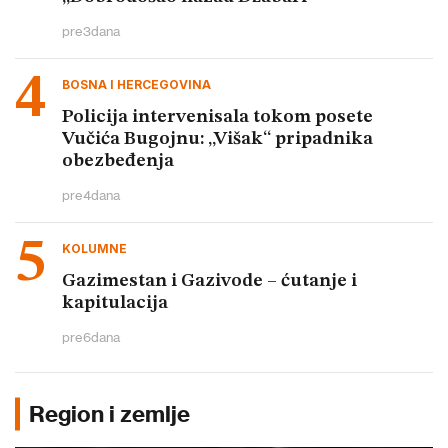
pre
3
dana
BOSNA I HERCEGOVINA
Policija intervenisala tokom posete
Vučića Bugojnu: „Višak“ pripadnika
obezbeđenja
pre
4
dana
KOLUMNE
Gazimestan i Gazivode – ćutanje i
kapitulacija
pre
6
dana
Region i zemlje