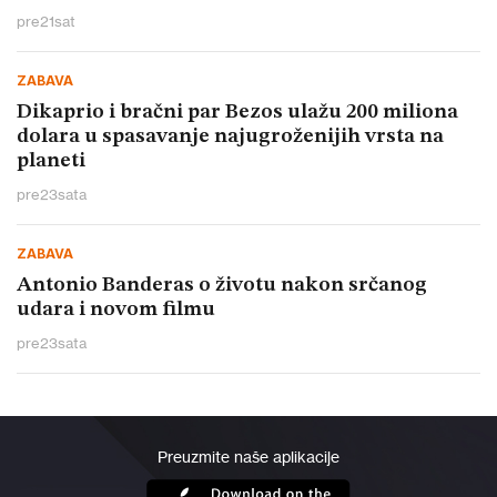
pre
21
sat
ZABAVA
Dikaprio i bračni par Bezos ulažu 200 miliona
dolara u spasavanje najugroženijih vrsta na
planeti
pre
23
sata
ZABAVA
Antonio Banderas o životu nakon srčanog
udara i novom filmu
pre
23
sata
Preuzmite naše aplikacije