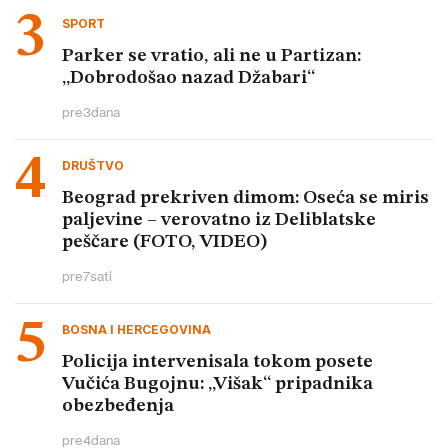
SPORT
Parker se vratio, ali ne u Partizan:
„Dobrodošao nazad Džabari“
pre
3
dana
DRUŠTVO
Beograd prekriven dimom: Oseća se miris
paljevine – verovatno iz Deliblatske
peščare (FOTO, VIDEO)
pre
7
sati
BOSNA I HERCEGOVINA
Policija intervenisala tokom posete
Vučića Bugojnu: „Višak“ pripadnika
obezbeđenja
pre
4
dana