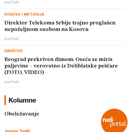
pre
7
sati
KOSOVO I METOHIJA
Direktor Telekoma Srbije trajno proglašen
nepoželjnom osobom na Kosovu
pre
7
sati
DRUŠTVO
Beograd prekriven dimom: Oseća se miris
paljevine – verovatno iz Deliblatske peščare
(FOTO, VIDEO)
pre
7
sati
Kolumne
Obeležavanje
Jovana Trošić