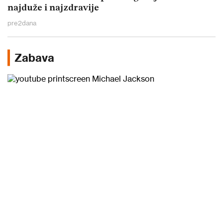
najduže i najzdravije
pre
2
dana
Zabava