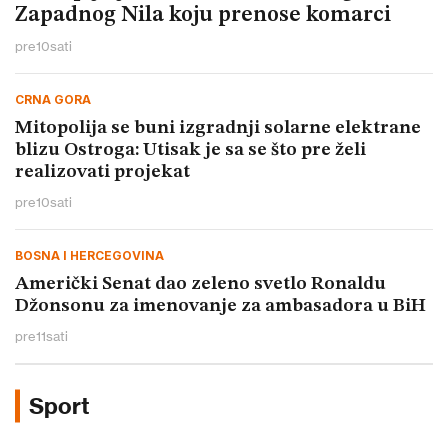
Zapadnog Nila koju prenose komarci
pre
10
sati
CRNA GORA
Mitopolija se buni izgradnji solarne elektrane
blizu Ostroga: Utisak je sa se što pre želi
realizovati projekat
pre
10
sati
BOSNA I HERCEGOVINA
Američki Senat dao zeleno svetlo Ronaldu
Džonsonu za imenovanje za ambasadora u BiH
pre
11
sati
Sport