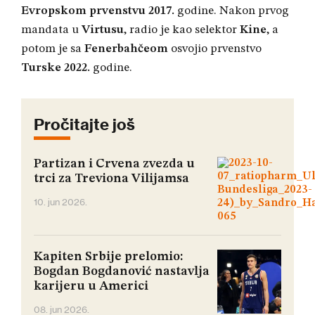
Evropskom prvenstvu 2017.
godine. Nakon prvog
mandata u
Virtusu
, radio je kao selektor
Kine
, a
potom je sa
Fenerbahčeom
osvojio prvenstvo
Turske
2022.
godine.
Pročitajte još
Partizan i Crvena zvezda u
trci za Treviona Vilijamsa
10. jun 2026.
Kapiten Srbije prelomio:
Bogdan Bogdanović nastavlja
karijeru u Americi
08. jun 2026.