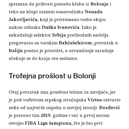
spreman da prihvati ponudu kluba iz
Bolonje
i
tako na klupi zameni sunarodnika
Nenada
Jakovljevića
, koji je privremeno vodio ekipu
nakon odlaska
Duška Ivanovića
. Iako je
nekadašnji selektor
Srbije
prethodnih nedelja
pregovarao sa turskim
Bahčešehirom
, povratak u
Italiju
postao je prioritet, a ozvaničenje saradnje
očekuje se do kraja ove sedmice.
Trofejna prošlost u Bolonji
Ovaj povratak ima posebnu težinu za navijače, jer
je pod vođstvom srpskog stručnjaka
Virtus
ostvario
neke od najvećih uspeha u novijoj istoriji.
Đorđević
je preuzeo tim
2019.
godine i već u prvoj sezoni
osvojio
FIBA Ligu šampiona
, što je bio prvi