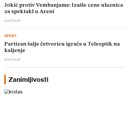
Jokić protiv Vembanjame: Izašle cene ulaznica
za spektakl u Areni
pre
12
sati
SPORT
Partizan šalje četvoricu igrača u Teleoptik na
kaljenje
pre
13
sati
Zanimljivosti