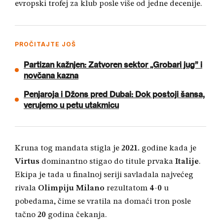
evropski trofej za klub posle više od jedne decenije.
PROČITAJTE JOŠ
Partizan kažnjen: Zatvoren sektor „Grobari jug” i
novčana kazna
Penjaroja i Džons pred Dubai: Dok postoji šansa,
verujemo u petu utakmicu
Kruna tog mandata stigla je
2021.
godine kada je
Virtus
dominantno stigao do titule prvaka
Italije
.
Ekipa je tada u finalnoj seriji savladala najvećeg
rivala
Olimpiju Milano
rezultatom
4-0
u
pobedama, čime se vratila na domaći tron posle
tačno
20
godina čekanja.