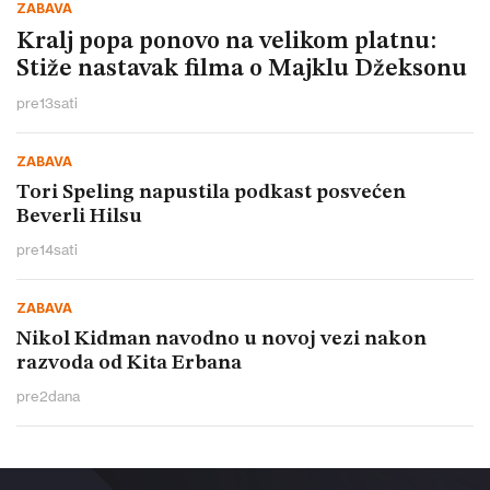
ZABAVA
Kralj popa ponovo na velikom platnu:
Stiže nastavak filma o Majklu Džeksonu
pre
13
sati
ZABAVA
Tori Speling napustila podkast posvećen
Beverli Hilsu
pre
14
sati
ZABAVA
Nikol Kidman navodno u novoj vezi nakon
razvoda od Kita Erbana
pre
2
dana