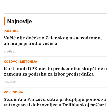
Najnovije
POLITIKA
Vučić nije dočekao Zelenskog na aerodromu,
ali mu je priredio večeru
pre
6
sati
KOSOVO I METOHIJA
Kurti nudi DPK mesto predsednika skupštine u
zamenu za podršku za izbor predsednika
pre
7
sati
VOJVODINA
Studenti u Pančevu sutra prikupljaju pomoć za
vatrogasce i dobrovoljce u Deliblatskoj peščari