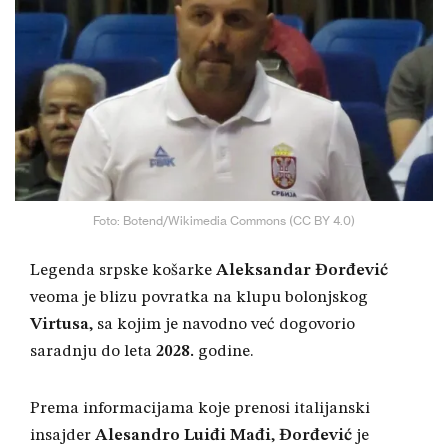
Foto: Botend/Wikimedia Commons (CC BY 4.0)
Legenda srpske košarke
Aleksandar Đorđević
veoma je blizu povratka na klupu bolonjskog
Virtusa
, sa kojim je navodno već dogovorio
saradnju do leta
2028.
godine.
Prema informacijama koje prenosi italijanski
insajder
Alesandro Luiđi Mađi
,
Đorđević
je