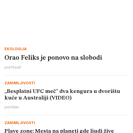
EKOLOGIJA
Orao Feliks je ponovo na slobodi
pre
15
sati
ZANIMLJIVOSTI
„Besplatni UFC meč“ dva kengura u dvorištu
kuće u Australiji (VIDEO)
pre
1
dan
ZANIMLJIVOSTI
Plave zone: Mesta na planeti gde ljudi žive