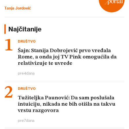
Tanja Jordović
Najčitanije
DRUŠTVO
Šajn: Stanija Dobrojević prvo vređala
Rome, a onda joj TV Pink omogućila da
relativizuje te uvrede
pre
4
dana
DRUŠTVO
Tužiteljka Paunović: Da sam poslušala
intuiciju, nikada ne bih otišla na takvu
vrstu razgovora
pre
7
dana