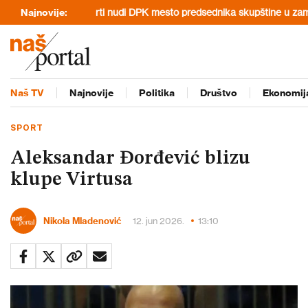
ečeru
Najnovije:
Kurti nudi DPK mesto predsednika skupštine u zamenu za pod
Naš TV
Najnovije
Politika
Društvo
Ekonomij
SPORT
Aleksandar Đorđević blizu
klupe Virtusa
Nikola Mladenović
12. jun 2026.
13:10