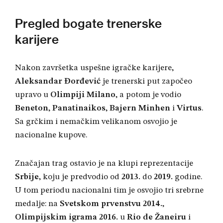
Pregled bogate trenerske
karijere
Nakon završetka uspešne igračke karijere,
Aleksandar Đorđević
je trenerski put započeo
upravo u
Olimpiji Milano
, a potom je vodio
Beneton
,
Panatinaikos
,
Bajern Minhen
i
Virtus
.
Sa grčkim i nemačkim velikanom osvojio je
nacionalne kupove.
Značajan trag ostavio je na klupi reprezentacije
Srbije
, koju je predvodio od
2013.
do
2019.
godine.
U tom periodu nacionalni tim je osvojio tri srebrne
medalje: na
Svetskom prvenstvu 2014.
,
Olimpijskim igrama 2016.
u
Rio de Žaneiru
i