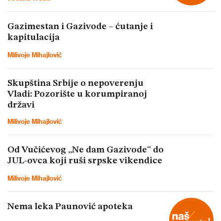
Gazimestan i Gazivode – ćutanje i
kapitulacija
Milivoje Mihajlović
Skupština Srbije o nepoverenju
Vladi: Pozorište u korumpiranoj
državi
Milivoje Mihajlović
Od Vučićevog „Ne dam Gazivode“ do
JUL-ovca koji ruši srpske vikendice
Milivoje Mihajlović
Nema leka Paunović apoteka