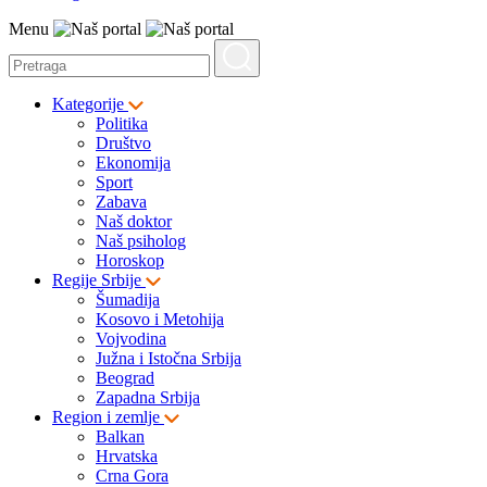
Menu
Kategorije
Politika
Društvo
Ekonomija
Sport
Zabava
Naš doktor
Naš psiholog
Horoskop
Regije Srbije
Šumadija
Kosovo i Metohija
Vojvodina
Južna i Istočna Srbija
Beograd
Zapadna Srbija
Region i zemlje
Balkan
Hrvatska
Crna Gora