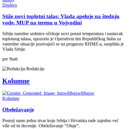
Društvo
Stiže novi toplotni talas: Vlada apeluje na štednju
vode, MUP na terenu u Vojvodini
Srbiju naredne sedmice očekuje novi porast temperatura i nastavak
toplotnog talasa, upozorio je Operativni tim Republičkog štaba za
vanredne situacije pozivajući se na prognozu RHMZ-a, saopštila je
Vlada Srbije.
pre
9
sati
Redakcija
Kolumne
Kolumne
Obeležavanje
Postoji samo jedna stvar koju Srbija i Hrvatska rade zajedno već
više od tri decenije. Obeležavanje “Oluje”.