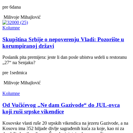
pre
6
dana
Milivoje Mihajlović
Kolumne
Skupština Srbije o nepoverenju Vladi: Pozorište u
korumpiranoj državi
Poslanik pita premijera: jeste li dan posle ubistva sedeli u restoranu
„27“ na Senjaku?
pre
1
sedmica
Milivoje Mihajlović
Kolumne
Od Vučićevog „Ne dam Gazivode“ do JUL-ovca
koji ruši srpske vikendice
Kosovske vlasti ruše 20 srpskih vikendica na jezeru Gazivode, a na
Kosovu ima 352 hiljade divlje sagrađenih kuća za koje, kao ni za