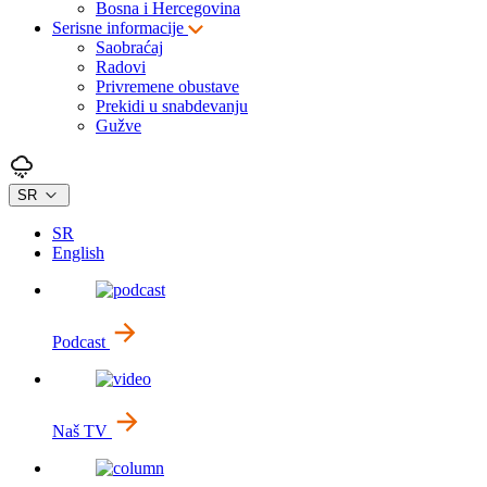
Bosna i Hercegovina
Serisne informacije
Saobraćaj
Radovi
Privremene obustave
Prekidi u snabdevanju
Gužve
SR
SR
English
Podcast
Naš TV