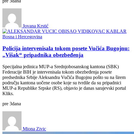
pre
3
dana
Jovana Krstić
Bosna i Hercegovina
Policija intervenisala tokom posete Vučića Bugojnu:
„Višak“ pripadnika obezbeđenja
Specijalna jedinica MUP-a Srednjobosanskog kantona (SBK)
Federacije BIH je intervenisala tokom obezbeđenja posete
predsednika Srbije Aleksandra Vučića Bugojnu pošto su na širem
području kantona uočene osobe koje su tvrdile da su pripadnici
MUP-a Republike Srpske (RS), objavio je danas sarajevski portal
Kliks.
pre
3
dana
Miona Zivic