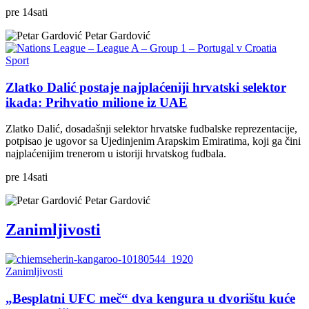
pre
14
sati
Petar Gardović
Sport
Zlatko Dalić postaje najplaćeniji hrvatski selektor
ikada: Prihvatio milione iz UAE
Zlatko Dalić, dosadašnji selektor hrvatske fudbalske reprezentacije,
potpisao je ugovor sa Ujedinjenim Arapskim Emiratima, koji ga čini
najplaćenijim trenerom u istoriji hrvatskog fudbala.
pre
14
sati
Petar Gardović
Zanimljivosti
Zanimljivosti
„Besplatni UFC meč“ dva kengura u dvorištu kuće