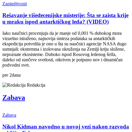
Zanimljivosti
Rešavanje višedecenijske misterije: Šta se zaista krije
u mraku ispod antarktičkog leda? (VIDEO)
Iako naučnici procenjuju da je manje od 0,001 % dubokog mora
vizuelno istraženo, najnovija sinteza podataka sa antarktičkih
ekspedicija potvrdila je ono u šta su naučnici agencije NASA dugo
sumnjali: ekstremna i izolovana okruženja na Zemlji kriju složene,
nepoznate ekosisteme. Duboko ispod Rosovog ledenog šelfa,
daleko od sunčeve svetlosti, otkriven je potpuno nov i dinamičan
podvodni svet.
pre
2
dana
Redakcija
Zabava
Zabava
Nikol Kidman navodno u novoj vezi nakon razvoda