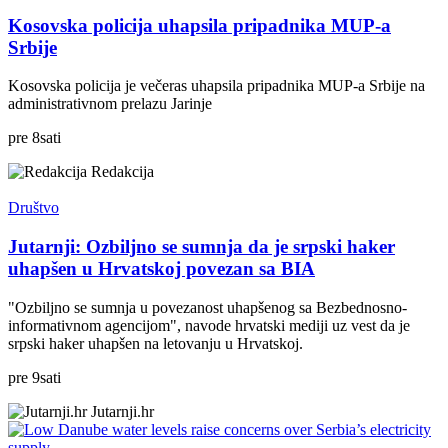
Kosovska policija uhapsila pripadnika MUP-a
Srbije
Kosovska policija je večeras uhapsila pripadnika MUP-a Srbije na
administrativnom prelazu Jarinje
pre
8
sati
Redakcija
Društvo
Jutarnji: Ozbiljno se sumnja da je srpski haker
uhapšen u Hrvatskoj povezan sa BIA
"Ozbiljno se sumnja u povezanost uhapšenog sa Bezbednosno-
informativnom agencijom", navode hrvatski mediji uz vest da je
srpski haker uhapšen na letovanju u Hrvatskoj.
pre
9
sati
Jutarnji.hr