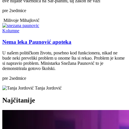
dve hiljade vikendica na Šar-planini, taj zakon ne važi
pre
2
sedmice
Milivoje Mihajlović
Kolumne
Nema leka Paunović apoteka
U našem političkom životu, posebno kod funkcionera, nikad ne
bude neki preveliki problem u onome šta si rekao. Problem je kome
si napravio problem. Ministarka Snežana Paunović to je
demonstrirala gotovo školski.
pre
2
sedmice
Tanja Jordović
Najčitanije