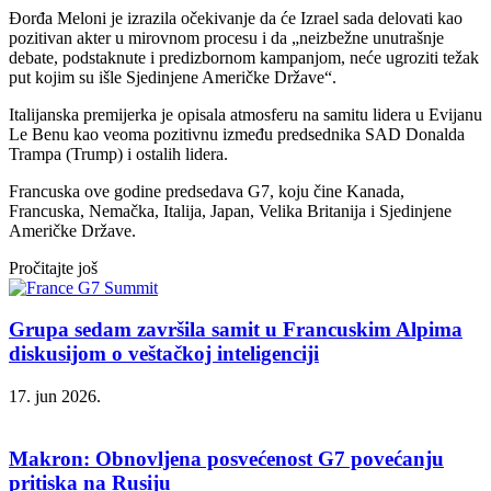
Đorđa Meloni je izrazila očekivanje da će Izrael sada delovati kao
pozitivan akter u mirovnom procesu i da „neizbežne unutrašnje
debate, podstaknute i predizbornom kampanjom, neće ugroziti težak
put kojim su išle Sjedinjene Američke Države“.
Italijanska premijerka je opisala atmosferu na samitu lidera u Evijanu
Le Benu kao veoma pozitivnu između predsednika SAD Donalda
Trampa (Trump) i ostalih lidera.
Francuska ove godine predsedava G7, koju čine Kanada,
Francuska, Nemačka, Italija, Japan, Velika Britanija i Sjedinjene
Američke Države.
Pročitajte još
Grupa sedam završila samit u Francuskim Alpima
diskusijom o veštačkoj inteligenciji
17. jun 2026.
Makron: Obnovljena posvećenost G7 povećanju
pritiska na Rusiju