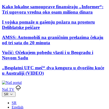
Kako lokalne samouprave finansiraju „Informer“:
Tri ugovora vredna oko osam miliona dinara
I vojska pomaže u gašenju požara na prostoru
Deliblatske peščare
AMSS: Automobili na graničnim prelazima čekaju
od tri sata do 20 minuta
Vučić: Očekujem pobedu vlasti i u Beogradu i
Novom Sadu
„Besplatni UFC meč“ dva kengura u dvorištu kuće
u Australiji (VIDEO)
Naš TV
SR
SR
English