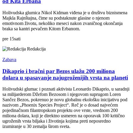
od Kita Erbana
Holivudska glumica Nikol Kidman viđena je u društvu biznismena
Majkla Rajnštajna, čime su podstaknute glasine o njenom
emotivnom životu, nekoliko meseci nakon zvaničnog okončanja
braka sa kantri pevačem Kitom Erbanom.
pre
15
sati
Redakcija
Zabava
Dikaprio i bračni par Bezos ulažu 200 miliona
dolara u spasavanje najugroženijih vrsta na planeti
Holivudski glumac i poznati aktivista Leonardo Dikaprio, u saradnji
sa milijarderom Džefom Bezosom i njegovom suprugom Loren
Sančez Bezos, pokrenuo je novu globalnu ekološku inicijativu pod
nazivom „Phoenix Species Project“. Reč je o dosad najvećem
pojedinačnom filantropskom projektu ove vrste, vrednom 200
miliona dolara, koji je direktno usmeren na oporavak 100 kritično
ugroženih vrsta biljaka i životinja kojima preti neposredno
izumiranje u 30 zemalja širom sveta.