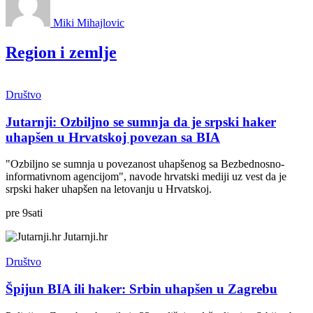
Miki Mihajlovic
Region i zemlje
Društvo
Jutarnji: Ozbiljno se sumnja da je srpski haker
uhapšen u Hrvatskoj povezan sa BIA
"Ozbiljno se sumnja u povezanost uhapšenog sa Bezbednosno-
informativnom agencijom", navode hrvatski mediji uz vest da je
srpski haker uhapšen na letovanju u Hrvatskoj.
pre
9
sati
Jutarnji.hr
Društvo
Špijun BIA ili haker: Srbin uhapšen u Zagrebu