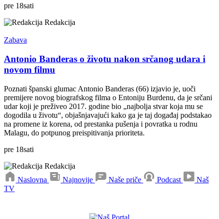
pre
18
sati
Redakcija
Zabava
Antonio Banderas o životu nakon srčanog udara i
novom filmu
Poznati španski glumac Antonio Banderas (66) izjavio je, uoči
premijere novog biografskog filma o Entoniju Burdenu, da je srčani
udar koji je preživeo 2017. godine bio „najbolja stvar koja mu se
dogodila u životu“, objašnjavajući kako ga je taj događaj podstakao
na promene iz korena, od prestanka pušenja i povratka u rodnu
Malagu, do potpunog preispitivanja prioriteta.
pre
18
sati
Redakcija
Naslovna
Najnovije
Naše priče
Podcast
Naš
TV
Preuzmite naše aplikacije