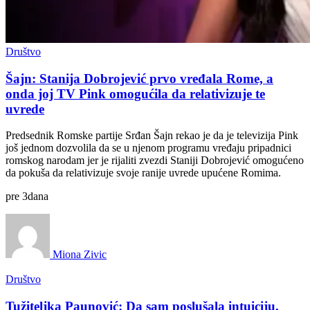
Društvo
Šajn: Stanija Dobrojević prvo vređala Rome, a
onda joj TV Pink omogućila da relativizuje te
uvrede
Predsednik Romske partije Srđan Šajn rekao je da je televizija Pink
još jednom dozvolila da se u njenom programu vređaju pripadnici
romskog narodam jer je rijaliti zvezdi Staniji Dobrojević omogućeno
da pokuša da relativizuje svoje ranije uvrede upućene Romima.
pre
3
dana
Miona Zivic
Društvo
Tužiteljka Paunović: Da sam poslušala intuiciju,