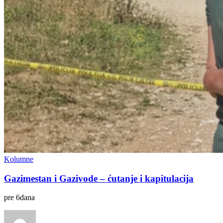
Kolumne
Gazimestan i Gazivode – ćutanje i kapitulacija
pre
6
dana