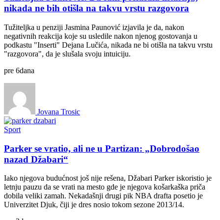
nikada ne bih otišla na takvu vrstu razgovora
Tužiteljka u penziji Jasmina Paunović izjavila je da, nakon
negativnih reakcija koje su usledile nakon njenog gostovanja u
podkastu "Inserti" Dejana Lučića, nikada ne bi otišla na takvu vrstu
"razgovora", da je slušala svoju intuiciju.
pre
6
dana
Jovana Trosic
Sport
Parker se vratio, ali ne u Partizan: „Dobrodošao
nazad Džabari“
Iako njegova budućnost još nije rešena, Džabari Parker iskoristio je
letnju pauzu da se vrati na mesto gde je njegova košarkaška priča
dobila veliki zamah. Nekadašnji drugi pik NBA drafta posetio je
Univerzitet Djuk, čiji je dres nosio tokom sezone 2013/14.