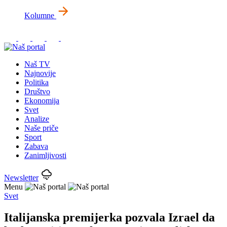
Kolumne
Naš TV
Najnovije
Politika
Društvo
Ekonomija
Svet
Analize
Naše priče
Sport
Zabava
Zanimljivosti
Newsletter
Menu
Svet
Italijanska premijerka pozvala Izrael da