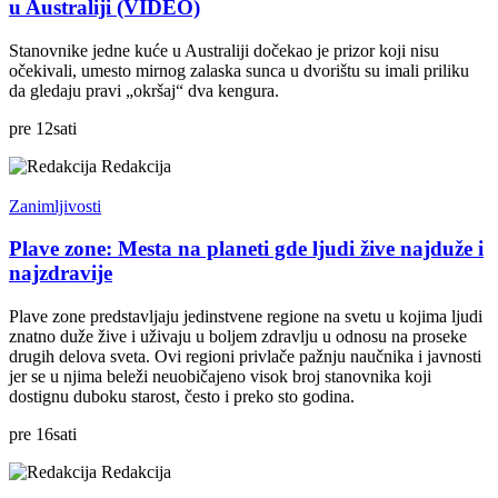
u Australiji (VIDEO)
Stanovnike jedne kuće u Australiji dočekao je prizor koji nisu
očekivali, umesto mirnog zalaska sunca u dvorištu su imali priliku
da gledaju pravi „okršaj“ dva kengura.
pre
12
sati
Redakcija
Zanimljivosti
Plave zone: Mesta na planeti gde ljudi žive najduže i
najzdravije
Plave zone predstavljaju jedinstvene regione na svetu u kojima ljudi
znatno duže žive i uživaju u boljem zdravlju u odnosu na proseke
drugih delova sveta. Ovi regioni privlače pažnju naučnika i javnosti
jer se u njima beleži neuobičajeno visok broj stanovnika koji
dostignu duboku starost, često i preko sto godina.
pre
16
sati
Redakcija