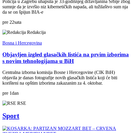
Policija u Zagrebu uhapsila je 33-godišnjeg državljanina Srbije zbog
sumnje da je izvršio niz kibernetičkih napada, ali tužilaštvo sum nja
da se on špijun BIA-e
pre
22
sata
Redakcija
Bosna i Hercegovina
Objavljen izgled glasačkih listića na prvim izborima
s novim tehnologijama u BiH
Centralna izborna komisija Bosne i Hercegovine (CIK BiH)
objavila je danas fotografije novih glasačkih listića koji će biti
korišteni na opštim izborima zakazanim za 4. oktobar.
pre
1
dan
RSE
Sport