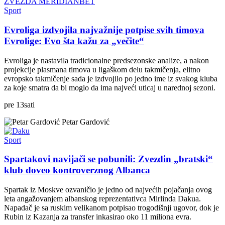
Sport
Evroliga izdvojila najvažnije potpise svih timova
Evrolige: Evo šta kažu za „večite“
Evroliga je nastavila tradicionalne predsezonske analize, a nakon
projekcije plasmana timova u ligaškom delu takmičenja, elitno
evropsko takmičenje sada je izdvojilo po jedno ime iz svakog kluba
za koje smatra da bi moglo da ima najveći uticaj u narednoj sezoni.
pre
13
sati
Petar Gardović
Sport
Spartakovi navijači se pobunili: Zvezdin „bratski“
klub doveo kontroverznog Albanca
Spartak iz Moskve ozvaničio je jedno od najvećih pojačanja ovog
leta angažovanjem albanskog reprezentativca Mirlinda Dakua.
Napadač je sa ruskim velikanom potpisao trogodišnji ugovor, dok je
Rubin iz Kazanja za transfer inkasirao oko 11 miliona evra.