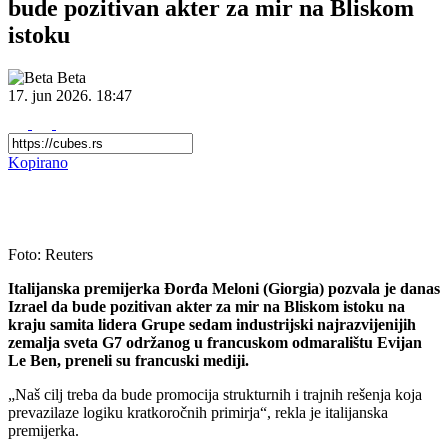
bude pozitivan akter za mir na Bliskom
istoku
Beta
17. jun 2026.
18:47
Kopirano
Foto: Reuters
Italijanska premijerka Đorđa Meloni (Giorgia) pozvala je danas
Izrael da bude pozitivan akter za mir na Bliskom istoku na
kraju samita lidera Grupe sedam industrijski najrazvijenijih
zemalja sveta G7 održanog u francuskom odmaralištu Evijan
Le Ben, preneli su francuski mediji.
„Naš cilj treba da bude promocija strukturnih i trajnih rešenja koja
prevazilaze logiku kratkoročnih primirja“, rekla je italijanska
premijerka.