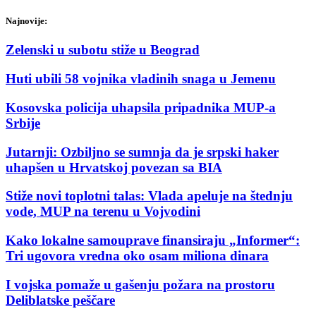
Najnovije:
Zelenski u subotu stiže u Beograd
Huti ubili 58 vojnika vladinih snaga u Jemenu
Kosovska policija uhapsila pripadnika MUP-a
Srbije
Jutarnji: Ozbiljno se sumnja da je srpski haker
uhapšen u Hrvatskoj povezan sa BIA
Stiže novi toplotni talas: Vlada apeluje na štednju
vode, MUP na terenu u Vojvodini
Kako lokalne samouprave finansiraju „Informer“:
Tri ugovora vredna oko osam miliona dinara
I vojska pomaže u gašenju požara na prostoru
Deliblatske peščare