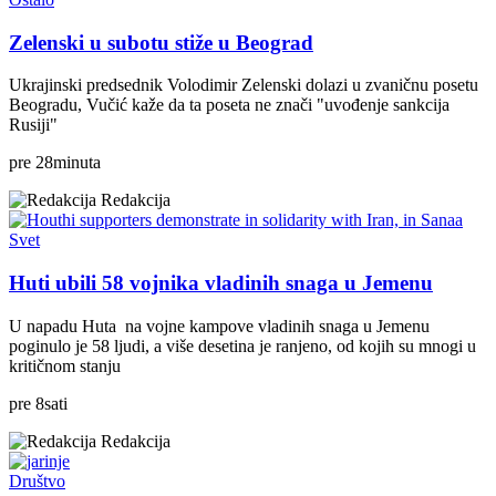
Zelenski u subotu stiže u Beograd
Ukrajinski predsednik Volodimir Zelenski dolazi u zvaničnu posetu
Beogradu, Vučić kaže da ta poseta ne znači "uvođenje sankcija
Rusiji"
pre
28
minuta
Redakcija
Svet
Huti ubili 58 vojnika vladinih snaga u Jemenu
U napadu Huta na vojne kampove vladinih snaga u Jemenu
poginulo je 58 ljudi, a više desetina je ranjeno, od kojih su mnogi u
kritičnom stanju
pre
8
sati
Redakcija
Društvo