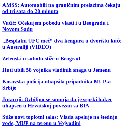
AMSS: Automobili na graničnim prelazima čekaju
od tri sata do 20 minuta
Vučić: Očekujem pobedu vlasti i u Beogradu i
Novom Sadu
„Besplatni UFC meč“ dva kengura u dvorištu kuće
u Australiji (VIDEO)
Zelenski u subotu stiže u Beograd
Huti ubili 58 vojnika vladinih snaga u Jemenu
Kosovska policija uhapsila pripadnika MUP-a
Srbije
Jutarnji: Ozbiljno se sumnja da je srpski haker
uhapšen u Hrvatskoj povezan sa BIA
Stiže novi toplotni talas: Vlada apeluje na štednju
vode, MUP na terenu u Vojvodini