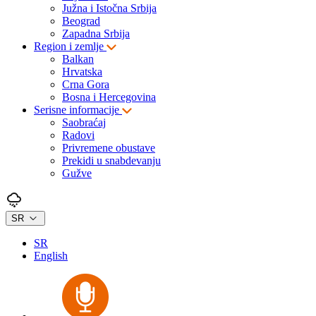
Južna i Istočna Srbija
Beograd
Zapadna Srbija
Region i zemlje
Balkan
Hrvatska
Crna Gora
Bosna i Hercegovina
Serisne informacije
Saobraćaj
Radovi
Privremene obustave
Prekidi u snabdevanju
Gužve
SR
SR
English