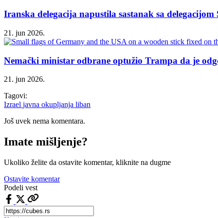
Iranska delegacija napustila sastanak sa delegacijo
21. jun 2026.
Nemački ministar odbrane optužio Trampa da je od
21. jun 2026.
Tagovi:
Izrael
javna okupljanja
liban
Još uvek nema komentara.
Imate mišljenje?
Ukoliko želite da ostavite komentar, kliknite na dugme
Ostavite komentar
Podeli vest