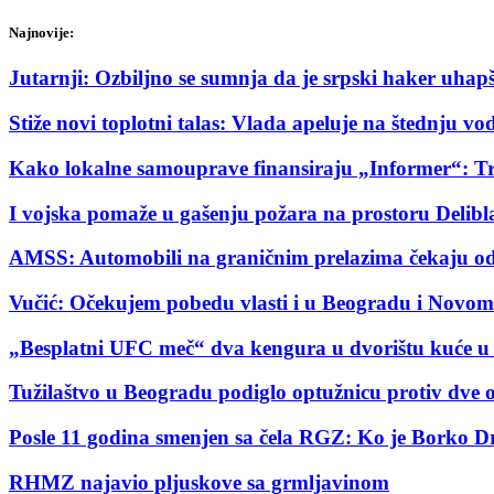
Najnovije:
Jutarnji: Ozbiljno se sumnja da je srpski haker uha
Stiže novi toplotni talas: Vlada apeluje na štednju v
Kako lokalne samouprave finansiraju „Informer“: T
I vojska pomaže u gašenju požara na prostoru Delibl
AMSS: Automobili na graničnim prelazima čekaju od 
Vučić: Očekujem pobedu vlasti i u Beogradu i Novo
„Besplatni UFC meč“ dva kengura u dvorištu kuće u 
Tužilaštvo u Beogradu podiglo optužnicu protiv dve 
Posle 11 godina smenjen sa čela RGZ: Ko je Borko D
RHMZ najavio pljuskove sa grmljavinom