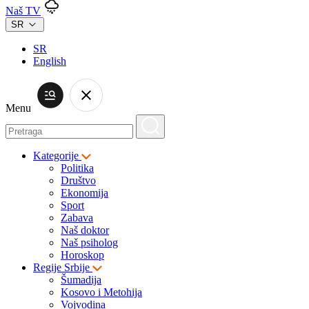
Naš TV
SR
SR
English
Menu
Kategorije
Politika
Društvo
Ekonomija
Sport
Zabava
Naš doktor
Naš psiholog
Horoskop
Regije Srbije
Šumadija
Kosovo i Metohija
Vojvodina