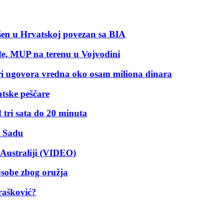
pšen u Hrvatskoj povezan sa BIA
ode, MUP na terenu u Vojvodini
ri ugovora vredna oko osam miliona dinara
atske peščare
tri sata do 20 minuta
m Sadu
Australiji (VIDEO)
osobe zbog oružja
rašković?