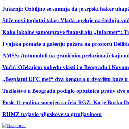
Jutarnji: Ozbiljno se sumnja da je srpski haker uha
Stiže novi toplotni talas: Vlada apeluje na štednju v
Kako lokalne samouprave finansiraju „Informer“: T
I vojska pomaže u gašenju požara na prostoru Delibl
AMSS: Automobili na graničnim prelazima čekaju od 
Vučić: Očekujem pobedu vlasti i u Beogradu i Novo
„Besplatni UFC meč“ dva kengura u dvorištu kuće u 
Tužilaštvo u Beogradu podiglo optužnicu protiv dve 
Posle 11 godina smenjen sa čela RGZ: Ko je Borko D
RHMZ najavio pljuskove sa grmljavinom