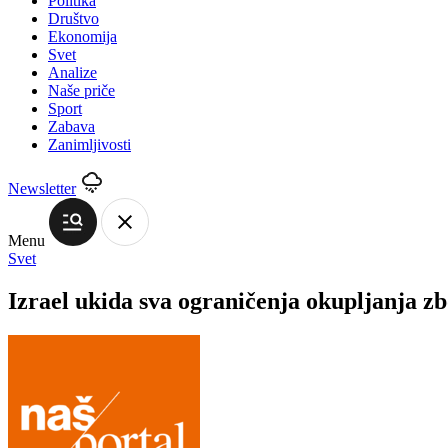
Politika
Društvo
Ekonomija
Svet
Analize
Naše priče
Sport
Zabava
Zanimljivosti
Newsletter
Menu
Svet
Izrael ukida sva ograničenja okupljanja z