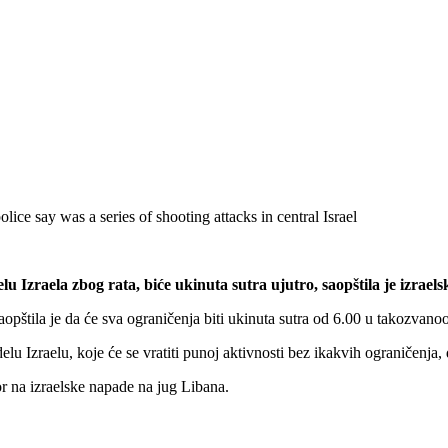
 Izraela zbog rata, biće ukinuta sutra ujutro, saopštila je izrae
štila je da će sva ograničenja biti ukinuta sutra od 6.00 u takozvanoo
u Izraelu, koje će se vratiti punoj aktivnosti bez ikakvih ograničenja, 
r na izraelske napade na jug Libana.