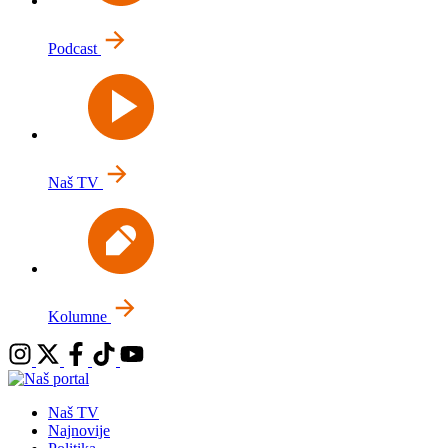
Podcast
Naš TV
Kolumne
Naš TV
Najnovije