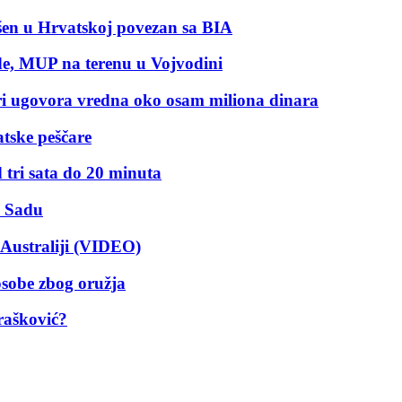
pšen u Hrvatskoj povezan sa BIA
ode, MUP na terenu u Vojvodini
ri ugovora vredna oko osam miliona dinara
atske peščare
tri sata do 20 minuta
m Sadu
Australiji (VIDEO)
osobe zbog oružja
rašković?