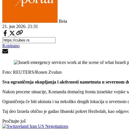
Beta
21. jun 2026.
21:31
Kopirano
Foto: REUTERS/Ronen Zvulun
Sva ograničenja okupljanja i aktivnosti nametnuta u severnom delu
Nakon procene situacije, Komanda domaćeg fronta izraelske vojske saop
Ograničenja će biti ukinuta i na nekoliko drugih lokacija u severnom del
Taj deo Izraela obično je gađao libanski pokret Hezbolah, kao odgovo
Pročitajte još