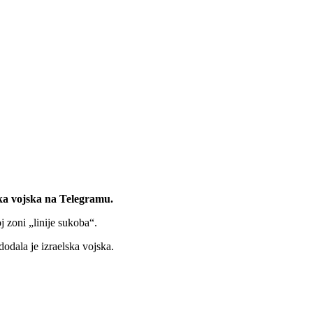
lska vojska na Telegramu.
j zoni „linije sukoba“.
dodala je izraelska vojska.