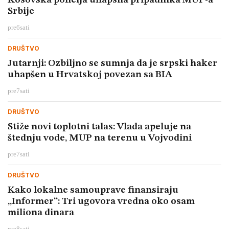
Kosovska policija uhapsila pripadnika MUP-a
Srbije
pre
6
sati
DRUŠTVO
Jutarnji: Ozbiljno se sumnja da je srpski haker
uhapšen u Hrvatskoj povezan sa BIA
pre
7
sati
DRUŠTVO
Stiže novi toplotni talas: Vlada apeluje na
štednju vode, MUP na terenu u Vojvodini
pre
7
sati
DRUŠTVO
Kako lokalne samouprave finansiraju
„Informer“: Tri ugovora vredna oko osam
miliona dinara
pre
8
sati