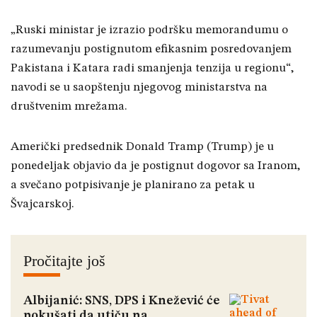
„Ruski ministar je izrazio podršku memorandumu o
razumevanju postignutom efikasnim posredovanjem
Pakistana i Katara radi smanjenja tenzija u regionu“,
navodi se u saopštenju njegovog ministarstva na
društvenim mrežama.
Američki predsednik Donald Tramp (Trump) je u
ponedeljak objavio da je postignut dogovor sa Iranom,
a svečano potpisivanje je planirano za petak u
Švajcarskoj.
Pročitajte još
Albijanić: SNS, DPS i Knežević će
pokušati da utiču na