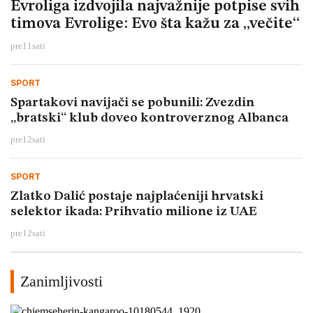
Evroliga izdvojila najvažnije potpise svih
timova Evrolige: Evo šta kažu za „večite“
pre
11
sati
SPORT
Spartakovi navijači se pobunili: Zvezdin
„bratski“ klub doveo kontroverznog Albanca
pre
12
sati
SPORT
Zlatko Dalić postaje najplaćeniji hrvatski
selektor ikada: Prihvatio milione iz UAE
pre
12
sati
Zanimljivosti