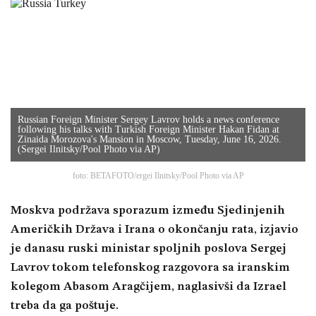
Russian Foreign Minister Sergey Lavrov holds a news conference
following his talks with Turkish Foreign Minister Hakan Fidan at
Zinaida Morozova's Mansion in Moscow, Tuesday, June 16, 2026.
(Sergei Ilnitsky/Pool Photo via AP)
foto: BETAFOTO/ergei Ilnitsky/Pool Photo via AP
Moskva podržava sporazum između Sjedinjenih
Američkih Država i Irana o okončanju rata, izjavio
je danasu ruski ministar spoljnih poslova Sergej
Lavrov tokom telefonskog razgovora sa iranskim
kolegom Abasom Aragčijem, naglasivši da Izrael
treba da ga poštuje.