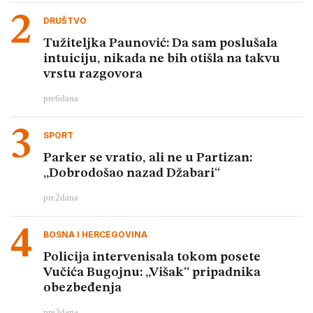
DRUŠTVO
Tužiteljka Paunović: Da sam poslušala
intuiciju, nikada ne bih otišla na takvu
vrstu razgovora
pre
6
dana
SPORT
Parker se vratio, ali ne u Partizan:
„Dobrodošao nazad Džabari“
pre
2
dana
BOSNA I HERCEGOVINA
Policija intervenisala tokom posete
Vučića Bugojnu: „Višak“ pripadnika
obezbeđenja
pre
3
dana