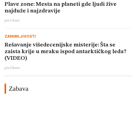
Plave zone: Mesta na planeti gde ljudi žive
najduže i najzdravije
pre
14
sati
ZANIMLJIVOSTI
Rešavanje višedecenijske misterije: Šta se
zaista krije u mraku ispod antarktičkog leda?
(VIDEO)
pre
2
dana
Zabava