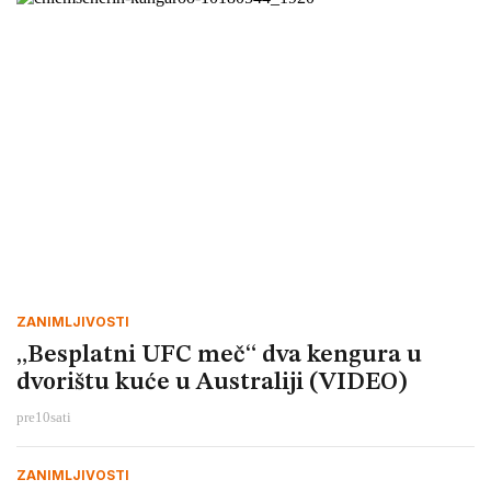
ZANIMLJIVOSTI
„Besplatni UFC meč“ dva kengura u
dvorištu kuće u Australiji (VIDEO)
pre
10
sati
ZANIMLJIVOSTI