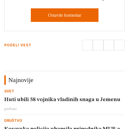
Ostavite komentar
PODELI VEST
Najnovije
SVET
Huti ubili 58 vojnika vladinih snaga u Jemenu
pre
6
sati
DRUŠTVO