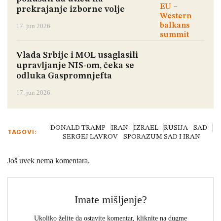
prekrajanje izborne volje
17. jun 2026.
Vlada Srbije i MOL usaglasili
upravljanje NIS-om, čeka se
odluka Gaspromnjefta
17. jun 2026.
DONALD TRAMP
IRAN
IZRAEL
RUSIJA
SAD
TAGOVI:
SERGEJ LAVROV
SPORAZUM SAD I IRAN
Još uvek nema komentara.
Imate mišljenje?
Ukoliko želite da ostavite komentar, kliknite na dugme