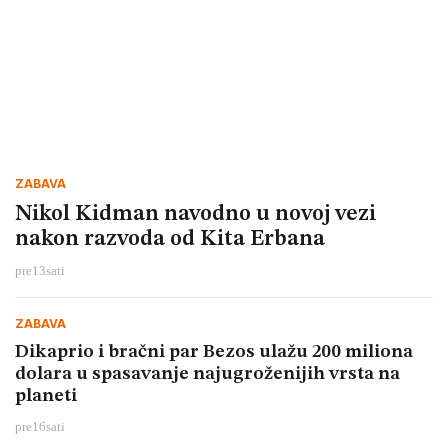
ZABAVA
Nikol Kidman navodno u novoj vezi
nakon razvoda od Kita Erbana
pre
13
sati
ZABAVA
Dikaprio i bračni par Bezos ulažu 200 miliona
dolara u spasavanje najugroženijih vrsta na
planeti
pre
16
sati