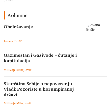
Kolumne
Obeležavanje
Jovana Trošić
Gazimestan i Gazivode – ćutanje i
kapitulacija
Milivoje Mihajlović
Skupština Srbije o nepoverenju
Vladi: Pozorište u korumpiranoj
državi
Milivoje Mihajlović