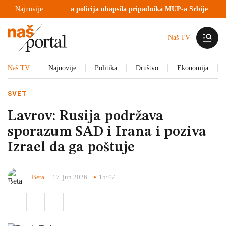
 Jemenu
Najnovije:
Kosovska policija uhapsila pripadnika MUP-a Srbije
Jutarn
Naš TV
Naš TV
Najnovije
Politika
Društvo
Ekonomija
SVET
Lavrov: Rusija podržava
sporazum SAD i Irana i poziva
Izrael da ga poštuje
Beta
17. jun 2026.
15:47