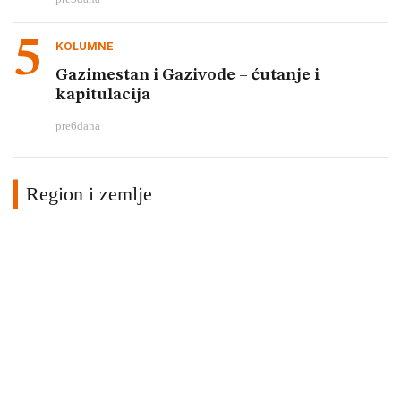
KOLUMNE
Gazimestan i Gazivode – ćutanje i
kapitulacija
pre
6
dana
Region i zemlje