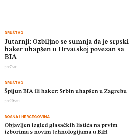
DRUŠTVO
Jutarnji: Ozbiljno se sumnja da je srpski
haker uhapšen u Hrvatskoj povezan sa
BIA
pre
7
sati
DRUŠTVO
Špijun BIA ili haker: Srbin uhapšen u Zagrebu
pre
20
sati
BOSNA I HERCEGOVINA
Objavljen izgled glasačkih listića na prvim
izborima s novim tehnologijama u BiH