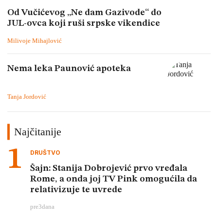
Od Vučićevog „Ne dam Gazivode“ do
JUL-ovca koji ruši srpske vikendice
Milivoje Mihajlović
Nema leka Paunović apoteka
Tanja Jordović
Najčitanije
DRUŠTVO
Šajn: Stanija Dobrojević prvo vređala
Rome, a onda joj TV Pink omogućila da
relativizuje te uvrede
pre
3
dana