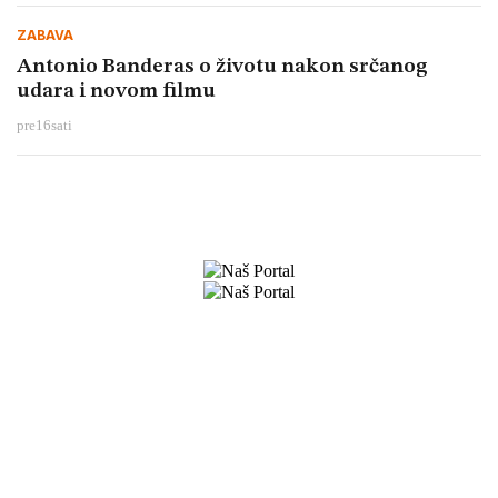
ZABAVA
Antonio Banderas o životu nakon srčanog
udara i novom filmu
pre
16
sati
Preuzmite naše aplikacije
O nama
Ponovna upotreba našeg sadržaja
Najnovije