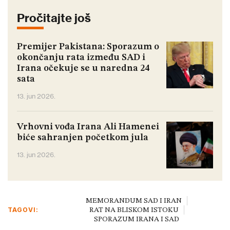
Pročitajte još
Premijer Pakistana: Sporazum o
okončanju rata između SAD i
Irana očekuje se u naredna 24
sata
13. jun 2026.
Vrhovni vođa Irana Ali Hamenei
biće sahranjen početkom jula
13. jun 2026.
MEMORANDUM SAD I IRAN
TAGOVI:
RAT NA BLISKOM ISTOKU
SPORAZUM IRANA I SAD