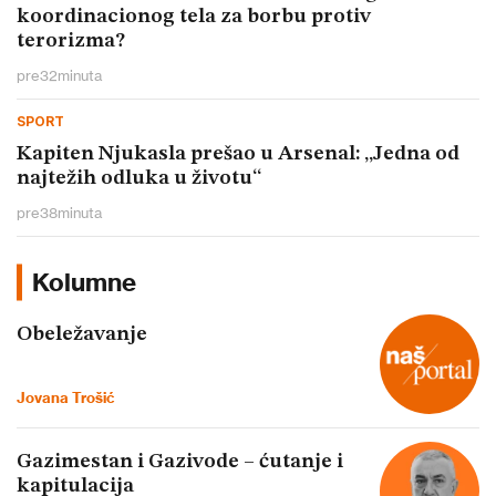
koordinacionog tela za borbu protiv
terorizma?
pre
32
minuta
SPORT
Kapiten Njukasla prešao u Arsenal: „Jedna od
najtežih odluka u životu“
pre
38
minuta
Kolumne
Obeležavanje
Jovana Trošić
Gazimestan i Gazivode – ćutanje i
kapitulacija