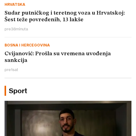
HRVATSKA
Sudar putničkog i teretnog voza u Hrvatskoj:
Šest teže povređenih, 13 lakše
pre
38
minuta
BOSNA I HERCEGOVINA
Cvijanović: Prošla su vremena uvođenja
sankcija
pre
1
sat
Sport