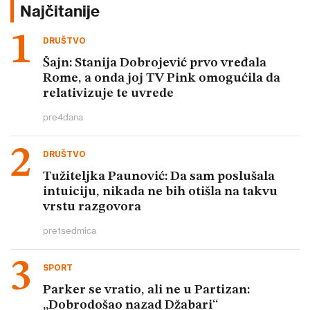
Najčitanije
DRUŠTVO
Šajn: Stanija Dobrojević prvo vređala
Rome, a onda joj TV Pink omogućila da
relativizuje te uvrede
pre
4
dana
DRUŠTVO
Tužiteljka Paunović: Da sam poslušala
intuiciju, nikada ne bih otišla na takvu
vrstu razgovora
pre
1
sedmica
SPORT
Parker se vratio, ali ne u Partizan:
„Dobrodošao nazad Džabari“