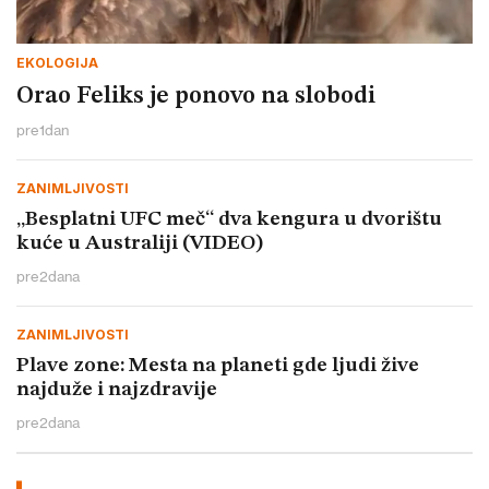
EKOLOGIJA
Orao Feliks je ponovo na slobodi
pre
1
dan
ZANIMLJIVOSTI
„Besplatni UFC meč“ dva kengura u dvorištu
kuće u Australiji (VIDEO)
pre
2
dana
ZANIMLJIVOSTI
Plave zone: Mesta na planeti gde ljudi žive
najduže i najzdravije
pre
2
dana