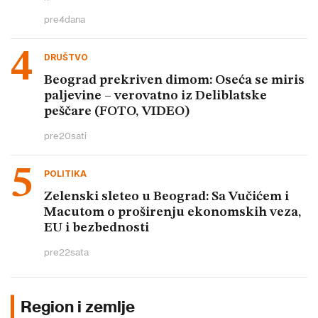
pre
4
dana
DRUŠTVO
Beograd prekriven dimom: Oseća se miris
paljevine – verovatno iz Deliblatske
peščare (FOTO, VIDEO)
pre
20
sati
POLITIKA
Zelenski sleteo u Beograd: Sa Vučićem i
Macutom o proširenju ekonomskih veza,
EU i bezbednosti
pre
22
sata
Region i zemlje