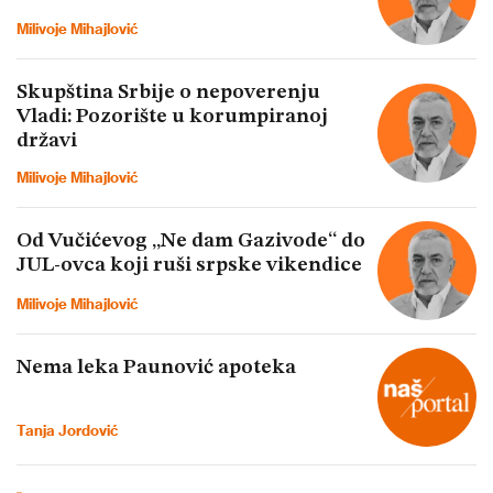
Milivoje Mihajlović
Skupština Srbije o nepoverenju
Vladi: Pozorište u korumpiranoj
državi
Milivoje Mihajlović
Od Vučićevog „Ne dam Gazivode“ do
JUL-ovca koji ruši srpske vikendice
Milivoje Mihajlović
Nema leka Paunović apoteka
Tanja Jordović