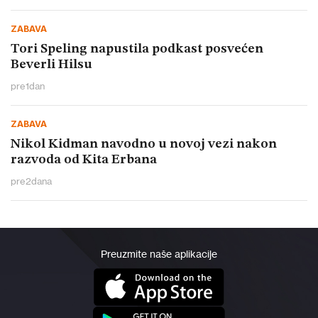
ZABAVA
Tori Speling napustila podkast posvećen
Beverli Hilsu
pre
1
dan
ZABAVA
Nikol Kidman navodno u novoj vezi nakon
razvoda od Kita Erbana
pre
2
dana
Preuzmite naše aplikacije