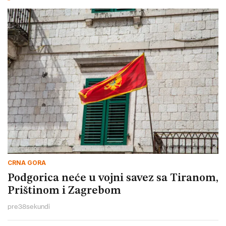
CRNA GORA
Podgorica neće u vojni savez sa Tiranom,
Prištinom i Zagrebom
pre
38
sekundi