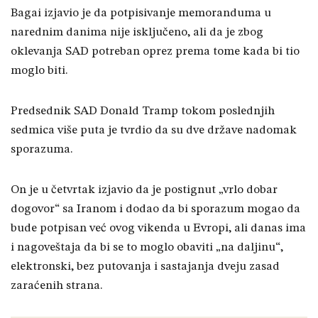
Bagai izjavio je da potpisivanje memoranduma u ​​
narednim danima nije isključeno, ali da je zbog
oklevanja SAD potreban oprez prema tome kada bi tio
moglo biti.
Predsednik SAD Donald Tramp tokom poslednjih
sedmica više puta je tvrdio da su dve države nadomak
sporazuma.
On je u četvrtak izjavio da je postignut „vrlo dobar
dogovor“ sa Iranom i dodao da bi sporazum mogao da
bude potpisan već ovog vikenda u Evropi, ali danas ima
i nagoveštaja da bi se to moglo obaviti „na daljinu“,
elektronski, bez putovanja i sastajanja dveju zasad
zaraćenih strana.