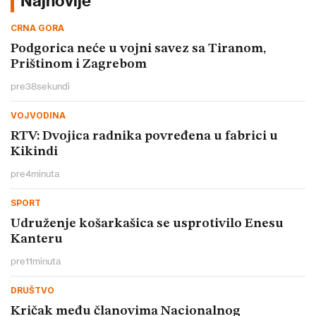
Najnovije
CRNA GORA
Podgorica neće u vojni savez sa Tiranom,
Prištinom i Zagrebom
pre
38
sekundi
VOJVODINA
RTV: Dvojica radnika povređena u fabrici u
Kikindi
pre
4
minuta
SPORT
Udruženje košarkašica se usprotivilo Enesu
Kanteru
pre
11
minuta
DRUŠTVO
Kričak među članovima Nacionalnog