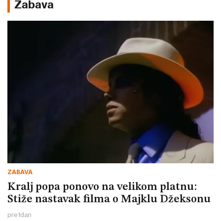
Zabava
ZABAVA
Kralj popa ponovo na velikom platnu:
Stiže nastavak filma o Majklu Džeksonu
pre
1
dan