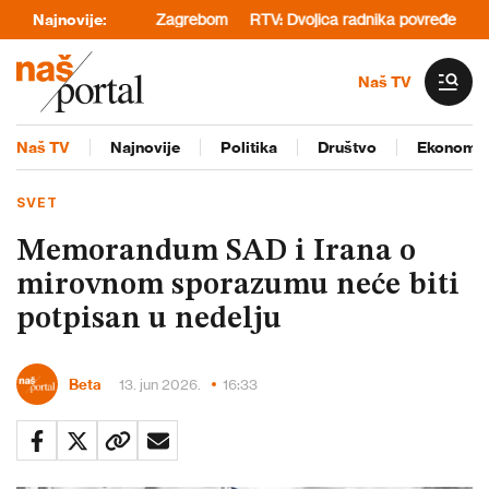
anom, Prištinom i Zagrebom
Najnovije:
RTV: Dvojica radnika povređena u fabrici
Naš TV
Naš TV
Najnovije
Politika
Društvo
Ekonomij
SVET
Memorandum SAD i Irana o
mirovnom sporazumu neće biti
potpisan u nedelju
Beta
13. jun 2026.
16:33