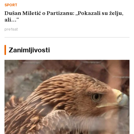
SPORT
Dušan Miletić o Partizanu: „Pokazali su želju,
ali…“
pre
1
sat
Zanimljivosti