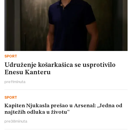
SPORT
Udruženje košarkašica se usprotivilo
Enesu Kanteru
pre
11
minuta
SPORT
Kapiten Njukasla prešao u Arsenal: „Jedna od
najtežih odluka u životu“
pre
38
minuta