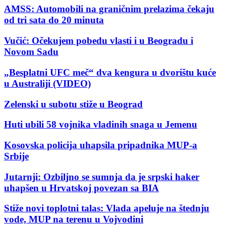
AMSS: Automobili na graničnim prelazima čekaju
od tri sata do 20 minuta
Vučić: Očekujem pobedu vlasti i u Beogradu i
Novom Sadu
„Besplatni UFC meč“ dva kengura u dvorištu kuće
u Australiji (VIDEO)
Zelenski u subotu stiže u Beograd
Huti ubili 58 vojnika vladinih snaga u Jemenu
Kosovska policija uhapsila pripadnika MUP-a
Srbije
Jutarnji: Ozbiljno se sumnja da je srpski haker
uhapšen u Hrvatskoj povezan sa BIA
Stiže novi toplotni talas: Vlada apeluje na štednju
vode, MUP na terenu u Vojvodini