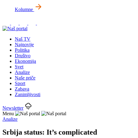
Kolumne
Naš TV
Najnovije
Politika
Društvo
Ekonomija
Svet
Analize
Naše priče
Sport
Zabava
Zanimljivosti
Newsletter
Menu
Analize
Srbija status: It’s complicated