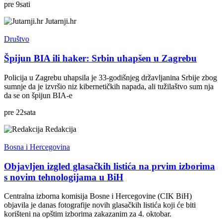
pre
9
sati
Jutarnji.hr
Društvo
Špijun BIA ili haker: Srbin uhapšen u Zagrebu
Policija u Zagrebu uhapsila je 33-godišnjeg državljanina Srbije zbog
sumnje da je izvršio niz kibernetičkih napada, ali tužilaštvo sum nja
da se on špijun BIA-e
pre
22
sata
Redakcija
Bosna i Hercegovina
Objavljen izgled glasačkih listića na prvim izborima
s novim tehnologijama u BiH
Centralna izborna komisija Bosne i Hercegovine (CIK BiH)
objavila je danas fotografije novih glasačkih listića koji će biti
korišteni na opštim izborima zakazanim za 4. oktobar.