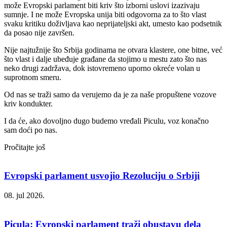
može Evropski parlament biti kriv što izborni uslovi izazivaju
sumnje. I ne može Evropska unija biti odgovorna za to što vlast
svaku kritiku doživljava kao neprijateljski akt, umesto kao podsetnik
da posao nije završen.
Nije najtužnije što Srbija godinama ne otvara klastere, one bitne, već
što vlast i dalje ubeđuje građane da stojimo u mestu zato što nas
neko drugi zadržava, dok istovremeno uporno okreće volan u
suprotnom smeru.
Od nas se traži samo da verujemo da je za naše propuštene vozove
kriv kondukter.
I da će, ako dovoljno dugo budemo vređali Piculu, voz konačno
sam doći po nas.
Pročitajte još
Evropski parlament usvojio Rezoluciju o Srbiji
08. jul 2026.
Picula: Evropski parlament traži obustavu dela