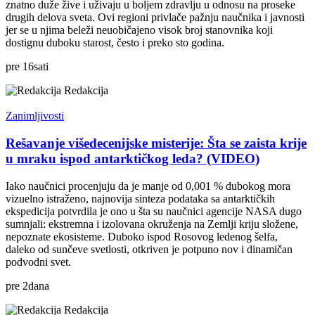
znatno duže žive i uživaju u boljem zdravlju u odnosu na proseke
drugih delova sveta. Ovi regioni privlače pažnju naučnika i javnosti
jer se u njima beleži neuobičajeno visok broj stanovnika koji
dostignu duboku starost, često i preko sto godina.
pre
16
sati
Redakcija
Zanimljivosti
Rešavanje višedecenijske misterije: Šta se zaista krije
u mraku ispod antarktičkog leda? (VIDEO)
Iako naučnici procenjuju da je manje od 0,001 % dubokog mora
vizuelno istraženo, najnovija sinteza podataka sa antarktičkih
ekspedicija potvrdila je ono u šta su naučnici agencije NASA dugo
sumnjali: ekstremna i izolovana okruženja na Zemlji kriju složene,
nepoznate ekosisteme. Duboko ispod Rosovog ledenog šelfa,
daleko od sunčeve svetlosti, otkriven je potpuno nov i dinamičan
podvodni svet.
pre
2
dana
Redakcija