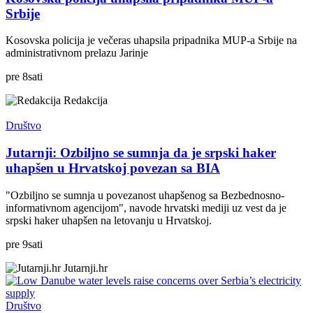
Srbije
Kosovska policija je večeras uhapsila pripadnika MUP-a Srbije na
administrativnom prelazu Jarinje
pre
8
sati
Redakcija
Društvo
Jutarnji: Ozbiljno se sumnja da je srpski haker
uhapšen u Hrvatskoj povezan sa BIA
"Ozbiljno se sumnja u povezanost uhapšenog sa Bezbednosno-
informativnom agencijom", navode hrvatski mediji uz vest da je
srpski haker uhapšen na letovanju u Hrvatskoj.
pre
9
sati
Jutarnji.hr
Društvo