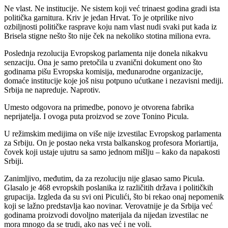
Ne vlast. Ne institucije. Ne sistem koji već trinaest godina gradi ista
politička garnitura. Kriv je jedan Hrvat. To je otprilike nivo
ozbiljnosti političke rasprave koju nam vlast nudi svaki put kada iz
Brisela stigne nešto što nije ček na nekoliko stotina miliona evra.
Poslednja rezolucija Evropskog parlamenta nije donela nikakvu
senzaciju. Ona je samo pretočila u zvanični dokument ono što
godinama pišu Evropska komisija, međunarodne organizacije,
domaće institucije koje još nisu potpuno ućutkane i nezavisni mediji.
Srbija ne napreduje. Naprotiv.
Umesto odgovora na primedbe, ponovo je otvorena fabrika
neprijatelja. I ovoga puta proizvod se zove Tonino Picula.
U režimskim medijima on više nije izvestilac Evropskog parlamenta
za Srbiju. On je postao neka vrsta balkanskog profesora Moriartija,
čovek koji ustaje ujutru sa samo jednom mišlju – kako da napakosti
Srbiji.
Zanimljivo, međutim, da za rezoluciju nije glasao samo Picula.
Glasalo je 468 evropskih poslanika iz različitih država i političkih
grupacija. Izgleda da su svi oni Piculići, što bi rekao onaj nepomenik
koji se lažno predstavlja kao novinar. Verovatnije je da Srbija već
godinama proizvodi dovoljno materijala da nijedan izvestilac ne
mora mnogo da se trudi, ako nas već i ne voli.