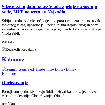
Stiže novi toplotni talas: Vlada apeluje na štednju
vode, MUP na terenu u Vojvodini
Srbiju naredne sedmice očekuje novi porast temperatura i nastavak
toplotnog talasa, upozorio je Operativni tim Republičkog štaba za
vanredne situacije pozivajući se na prognozu RHMZ-a, saopštila je
Vlada Srbije.
pre
9
sati
Redakcija
Kolumne
Kolumne
Obeležavanje
Postoji samo jedna stvar koju Srbija i Hrvatska rade zajedno već
više od tri decenije. Obeležavanje “Oluje”.
pre
2
dana