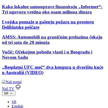
Kako lokalne samouprave finansiraju „Informer“:
Tri ugovora vredna oko osam miliona dinara
I vojska pomaže u gašenju požara na prostoru
Deliblatske peščare
AMSS: Automobili na graničnim prelazima čekaju
od tri sata do 20 minuta
Vučić: Očekujem pobedu vlasti i u Beogradu i
Novom Sadu
„Besplatni UFC meč“ dva kengura u dvorištu kuće
u Australiji (VIDEO)
Naš TV
SR
SR
English