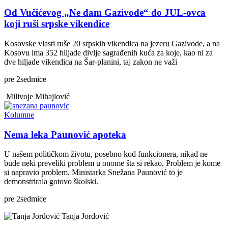
Od Vučićevog „Ne dam Gazivode“ do JUL-ovca
koji ruši srpske vikendice
Kosovske vlasti ruše 20 srpskih vikendica na jezeru Gazivode, a na
Kosovu ima 352 hiljade divlje sagrađenih kuća za koje, kao ni za
dve hiljade vikendica na Šar-planini, taj zakon ne važi
pre
2
sedmice
Milivoje Mihajlović
Kolumne
Nema leka Paunović apoteka
U našem političkom životu, posebno kod funkcionera, nikad ne
bude neki preveliki problem u onome šta si rekao. Problem je kome
si napravio problem. Ministarka Snežana Paunović to je
demonstrirala gotovo školski.
pre
2
sedmice
Tanja Jordović