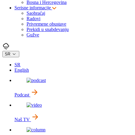
Bosna i Hercegovina
Serisne informacije
Saobraćaj
Radovi
Privremene obustave
Prekidi u snabdevanju
Gužve
SR
SR
English
Podcast
Naš TV