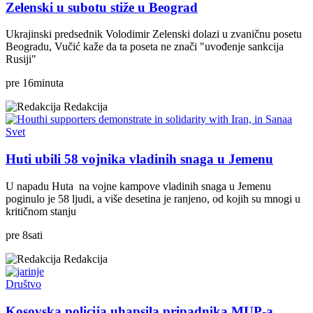
Zelenski u subotu stiže u Beograd
Ukrajinski predsednik Volodimir Zelenski dolazi u zvaničnu posetu
Beogradu, Vučić kaže da ta poseta ne znači "uvođenje sankcija
Rusiji"
pre
16
minuta
Redakcija
Svet
Huti ubili 58 vojnika vladinih snaga u Jemenu
U napadu Huta na vojne kampove vladinih snaga u Jemenu
poginulo je 58 ljudi, a više desetina je ranjeno, od kojih su mnogi u
kritičnom stanju
pre
8
sati
Redakcija
Društvo
Kosovska policija uhapsila pripadnika MUP-a