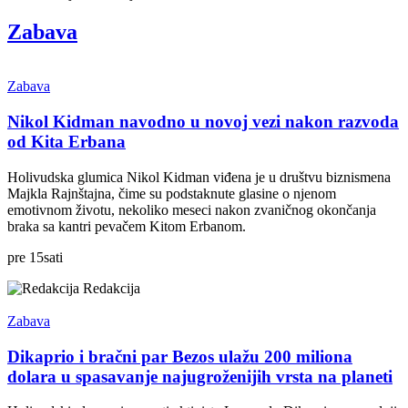
Zabava
Zabava
Nikol Kidman navodno u novoj vezi nakon razvoda
od Kita Erbana
Holivudska glumica Nikol Kidman viđena je u društvu biznismena
Majkla Rajnštajna, čime su podstaknute glasine o njenom
emotivnom životu, nekoliko meseci nakon zvaničnog okončanja
braka sa kantri pevačem Kitom Erbanom.
pre
15
sati
Redakcija
Zabava
Dikaprio i bračni par Bezos ulažu 200 miliona
dolara u spasavanje najugroženijih vrsta na planeti