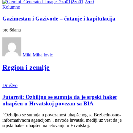
Kolumne
Gazimestan i Gazivode – ćutanje i kapitulacija
pre
6
dana
Miki Mihajlovic
Region i zemlje
Društvo
Jutarnji: Ozbiljno se sumnja da je srpski haker
uhapšen u Hrvatskoj povezan sa BIA
"Ozbiljno se sumnja u povezanost uhapšenog sa Bezbednosno-
informativnom agencijom", navode hrvatski mediji uz vest da je
srpski haker uhapšen na letovanju u Hrvatskoj.