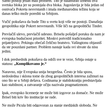
Samo postoji jedan mali problem. Tito je balansirao između dva
svetska bloka jer su postojala dva bloka. Jugoslavija je bila jedan od
osnivača Pokreta nesvrstanih i imala međunarodnu težinu koja se
danas teško može porediti sa Srbijom.
Vučić pokušava da bude Tito u svetu koji više ne postoji. Današnja
geopolitika nije Pokret nesvrstanih. Više liči na geopolitički Tinder.
Prevlačiš ulevo, prevlačiš udesno. Briselu pošalješ poruku da nam je
evropska budućnost prioritet. Moskvi potvrdiš tradicionalno
prijateljstvo. Pekingu obećaš čelično bratstvo. Vašingtonu objasniš
da ste pouzdani partner. Problem nastaje kada svi shvate da nisu
jedini.
I dok predsednik pokušava da održi sve te veze, Srbija ostaje u
statusu:
„Komplikovano je.“
Naravno, nije Evropska unija bezgrešna. Često je bila spora,
nedosledna i sklona tome da zbog geopolitičkih interesa zažmuri na
ono što se u Srbiji dešava. Godinama je stabilokratiju predstavljala
kao stabilnost, a zatvaranje očiju nazivala pragmatizmom.
Ipak, evropsko licemerje ne može biti izgovor za domaće. Ne može
Brisel biti kriv što institucije ne rade.
Ne može Picula biti odgovoran za stanje medijskih sloboda. Ne