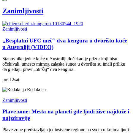
Zanimljivosti
Zanimljivosti
„Besplatni UFC meč“ dva kengura u dvorištu kuće
u Australiji (VIDEO)
Stanovnike jedne kuće u Australiji dočekao je prizor koji nisu
očekivali, umesto mirnog zalaska sunca u dvorištu su imali priliku
da gledaju pravi „okršaj“ dva kengura.
pre
12
sati
Redakcija
Zanimljivosti
Plave zone: Mesta na planeti gde ljudi žive najduže i
najzdravije
Plave zone predstavljaju jedinstvene regione na svetu u kojima ljudi