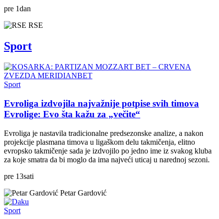
pre
1
dan
RSE
Sport
Sport
Evroliga izdvojila najvažnije potpise svih timova
Evrolige: Evo šta kažu za „večite“
Evroliga je nastavila tradicionalne predsezonske analize, a nakon
projekcije plasmana timova u ligaškom delu takmičenja, elitno
evropsko takmičenje sada je izdvojilo po jedno ime iz svakog kluba
za koje smatra da bi moglo da ima najveći uticaj u narednoj sezoni.
pre
13
sati
Petar Gardović
Sport