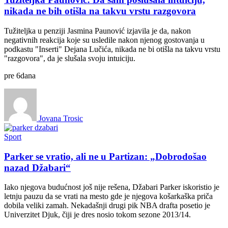
nikada ne bih otišla na takvu vrstu razgovora
Tužiteljka u penziji Jasmina Paunović izjavila je da, nakon
negativnih reakcija koje su usledile nakon njenog gostovanja u
podkastu "Inserti" Dejana Lučića, nikada ne bi otišla na takvu vrstu
"razgovora", da je slušala svoju intuiciju.
pre
6
dana
Jovana Trosic
Sport
Parker se vratio, ali ne u Partizan: „Dobrodošao
nazad Džabari“
Iako njegova budućnost još nije rešena, Džabari Parker iskoristio je
letnju pauzu da se vrati na mesto gde je njegova košarkaška priča
dobila veliki zamah. Nekadašnji drugi pik NBA drafta posetio je
Univerzitet Djuk, čiji je dres nosio tokom sezone 2013/14.