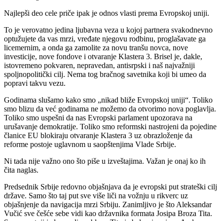
Najlepši deo cele priče ipak je odnos vlasti prema Evropskoj uniji.
To je verovatno jedina ljubavna veza u kojoj partnera svakodnevno
optužujete da vas mrzi, vređate njegovu rodbinu, proglašavate ga
licemernim, a onda ga zamolite za novu tranšu novca, nove
investicije, nove fondove i otvaranje Klastera 3. Brisel je, dakle,
istovremeno pokvaren, nepravedan, antisrpski i naš najvažniji
spoljnopolitički cilj. Nema tog bračnog savetnika koji bi umeo da
popravi takvu vezu.
Godinama slušamo kako smo „nikad bliže Evropskoj uniji“. Toliko
smo blizu da već godinama ne možemo da otvorimo nova poglavlja.
Toliko smo uspešni da nas Evropski parlament upozorava na
urušavanje demokratije. Toliko smo reformski nastrojeni da pojedine
članice EU blokiraju otvaranje Klastera 3 uz obrazloženje da
reforme postoje uglavnom u saopštenjima Vlade Srbije.
Ni tada nije važno ono što piše u izveštajima. Važan je onaj ko ih
čita naglas.
Predsednik Srbije redovno objašnjava da je evropski put strateški cilj
države. Samo što taj put sve više liči na vožnju u rikverc uz
objašnjenje da navigacija mrzi Srbiju. Zanimljivo je što Aleksandar
Vučić sve češće sebe vidi kao državnika formata Josipa Broza Tita.