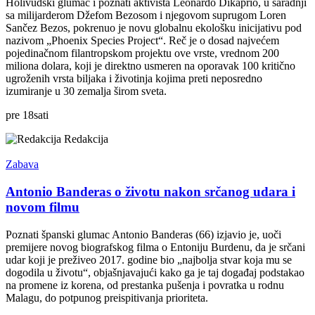
Holivudski glumac i poznati aktivista Leonardo Dikaprio, u saradnji
sa milijarderom Džefom Bezosom i njegovom suprugom Loren
Sančez Bezos, pokrenuo je novu globalnu ekološku inicijativu pod
nazivom „Phoenix Species Project“. Reč je o dosad najvećem
pojedinačnom filantropskom projektu ove vrste, vrednom 200
miliona dolara, koji je direktno usmeren na oporavak 100 kritično
ugroženih vrsta biljaka i životinja kojima preti neposredno
izumiranje u 30 zemalja širom sveta.
pre
18
sati
Redakcija
Zabava
Antonio Banderas o životu nakon srčanog udara i
novom filmu
Poznati španski glumac Antonio Banderas (66) izjavio je, uoči
premijere novog biografskog filma o Entoniju Burdenu, da je srčani
udar koji je preživeo 2017. godine bio „najbolja stvar koja mu se
dogodila u životu“, objašnjavajući kako ga je taj događaj podstakao
na promene iz korena, od prestanka pušenja i povratka u rodnu
Malagu, do potpunog preispitivanja prioriteta.