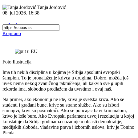
Tanja Jordović
08. jul 2026.
16:38
Kopirano
Foto:Ilustracija
Ima tih nekih disciplina u kojima je Srbija apsolutni evropski
šampion. To je pronalaženje krivca u drugima. Dobro, možda još
uvek nema nekog zvaničnog takmičenja, ali kakvih sve glupih
rekorda ima, slobodno predlažem da uvrstimo i ovaj naš.
Na primer, ako ekonomiji ne ide, kriva je svetska kriza. Ako se
studenti i građani bune, krive su strane službe. Ako su izbori
sumnjivi, krivi su posmatrači. Ako se policajac bavi kriminalom,
krivo je loše bure. Ako Evropski parlament usvoji rezoluciju u kojoj
konstatuje da Srbija godinama nazaduje u oblasti demokratije,
medijskih sloboda, vladavine prava i izbornih uslova, kriv je Tonino
Picula.