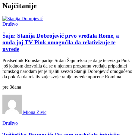
Najčitanije
Društvo
Šajn: Stanija Dobrojević prvo vređala Rome, a
onda joj TV Pink omogućila da relativizuje te
uvrede
Predsednik Romske partije Srđan Šajn rekao je da je televizija Pink
još jednom dozvolila da se u njenom programu vređaju pripadnici
romskog narodam jer je rijaliti zvezdi Staniji Dobrojević omogućeno
da pokuša da relativizuje svoje ranije uvrede upućene Romima.
pre
3
dana
Miona Zivic
Društvo
Tužiteljka Paunović: Da sam poslušala intuiciju,