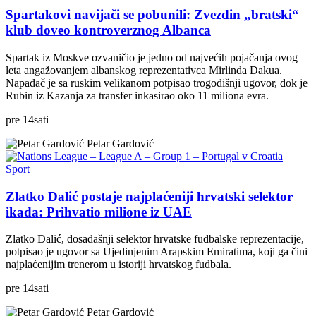
Spartakovi navijači se pobunili: Zvezdin „bratski“
klub doveo kontroverznog Albanca
Spartak iz Moskve ozvaničio je jedno od najvećih pojačanja ovog
leta angažovanjem albanskog reprezentativca Mirlinda Dakua.
Napadač je sa ruskim velikanom potpisao trogodišnji ugovor, dok je
Rubin iz Kazanja za transfer inkasirao oko 11 miliona evra.
pre
14
sati
Petar Gardović
Sport
Zlatko Dalić postaje najplaćeniji hrvatski selektor
ikada: Prihvatio milione iz UAE
Zlatko Dalić, dosadašnji selektor hrvatske fudbalske reprezentacije,
potpisao je ugovor sa Ujedinjenim Arapskim Emiratima, koji ga čini
najplaćenijim trenerom u istoriji hrvatskog fudbala.
pre
14
sati
Petar Gardović