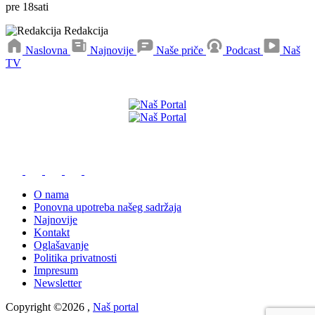
pre
18
sati
Redakcija
Naslovna
Najnovije
Naše priče
Podcast
Naš
TV
Preuzmite naše aplikacije
O nama
Ponovna upotreba našeg sadržaja
Najnovije
Kontakt
Oglašavanje
Politika privatnosti
Impresum
Newsletter
Copyright ©2026 ,
Naš portal