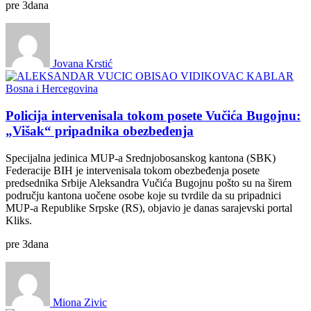
pre
3
dana
Jovana Krstić
Bosna i Hercegovina
Policija intervenisala tokom posete Vučića Bugojnu:
„Višak“ pripadnika obezbeđenja
Specijalna jedinica MUP-a Srednjobosanskog kantona (SBK)
Federacije BIH je intervenisala tokom obezbeđenja posete
predsednika Srbije Aleksandra Vučića Bugojnu pošto su na širem
području kantona uočene osobe koje su tvrdile da su pripadnici
MUP-a Republike Srpske (RS), objavio je danas sarajevski portal
Kliks.
pre
3
dana
Miona Zivic