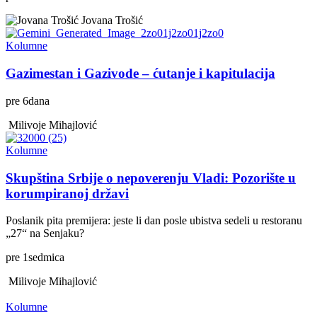
Jovana Trošić
Kolumne
Gazimestan i Gazivode – ćutanje i kapitulacija
pre
6
dana
Milivoje Mihajlović
Kolumne
Skupština Srbije o nepoverenju Vladi: Pozorište u
korumpiranoj državi
Poslanik pita premijera: jeste li dan posle ubistva sedeli u restoranu
„27“ na Senjaku?
pre
1
sedmica
Milivoje Mihajlović
Kolumne