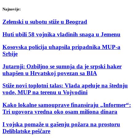
Najnovije:
Zelenski u subotu stiže u Beograd
Huti ubili 58 vojnika vladinih snaga u Jemenu
Kosovska policija uhapsila pripadnika MUP-a
Srbije
Jutarnji: Ozbiljno se sumnja da je srpski haker
uhapšen u Hrvatskoj povezan sa BIA
Stiže novi toplotni talas: Vlada apeluje na štednju
vode, MUP na terenu u Vojvodini
Kako lokalne samouprave finansiraju „Informer“:
Tri ugovora vredna oko osam miliona dinara
I vojska pomaže u gašenju požara na prostoru
Deliblatske peščare