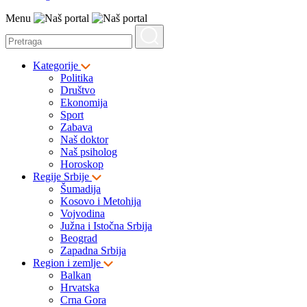
Menu
Kategorije
Politika
Društvo
Ekonomija
Sport
Zabava
Naš doktor
Naš psiholog
Horoskop
Regije Srbije
Šumadija
Kosovo i Metohija
Vojvodina
Južna i Istočna Srbija
Beograd
Zapadna Srbija
Region i zemlje
Balkan
Hrvatska
Crna Gora