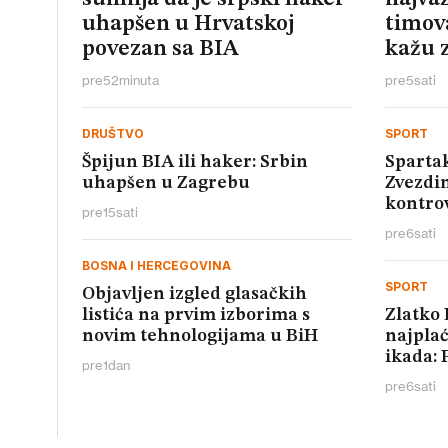
uhapšen u Hrvatskoj
timova
povezan sa BIA
kažu z
pre
52
minuta
pre
5
sati
DRUŠTVO
SPORT
Špijun BIA ili haker: Srbin
Spartak
uhapšen u Zagrebu
Zvezdin
kontro
pre
15
sati
pre
6
sati
BOSNA I HERCEGOVINA
SPORT
Objavljen izgled glasačkih
listića na prvim izborima s
Zlatko 
novim tehnologijama u BiH
najplać
ikada: 
pre
1
dan
pre
6
sati