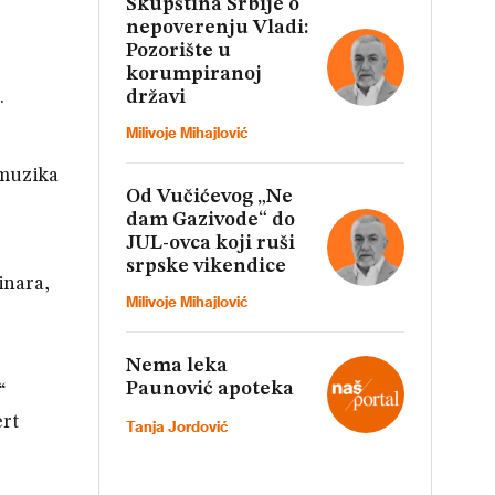
Skupština Srbije o
nepoverenju Vladi:
Pozorište u
korumpiranoj
državi
.
Milivoje Mihajlović
„muzika
Od Vučićevog „Ne
dam Gazivode“ do
JUL-ovca koji ruši
srpske vikendice
inara,
Milivoje Mihajlović
Nema leka
Paunović apoteka
“
ert
Tanja Jordović