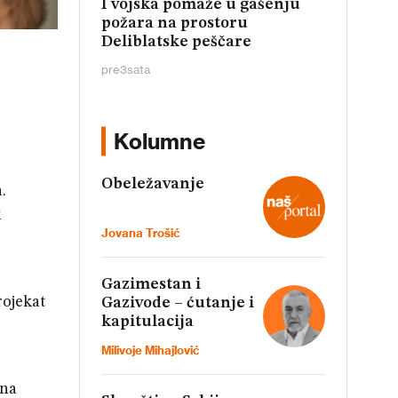
I vojska pomaže u gašenju
požara na prostoru
Deliblatske peščare
pre
3
sata
Kolumne
Obeležavanje
.
k
Jovana Trošić
Gazimestan i
rojekat
Gazivode – ćutanje i
kapitulacija
Milivoje Mihajlović
ona