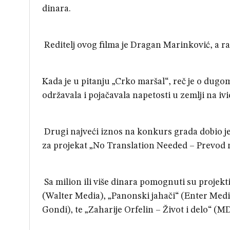
dinara.
Reditelj ovog filma je Dragan Marinković, a 
Kada je u pitanju „Crko maršal“, reč je o du
održavala i pojačavala napetosti u zemlji na i
Drugi najveći iznos na konkurs grada dobio j
za projekat „No Translation Needed – Prevod n
Sa milion ili više dinara pomognuti su projekt
(Walter Media), „Panonski jahači“ (Enter Media
Gondi), te „Zaharije Orfelin – Život i delo“ (