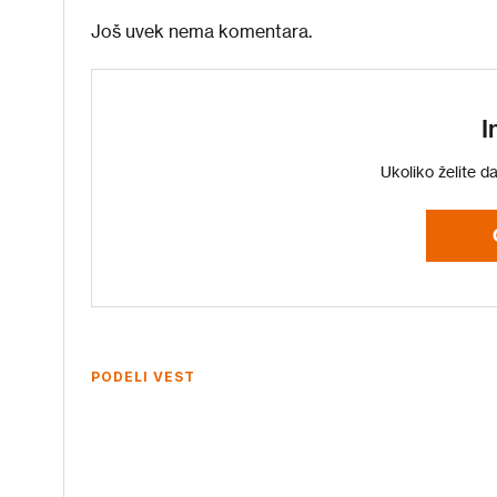
Još uvek nema komentara.
I
Ukoliko želite d
PODELI VEST