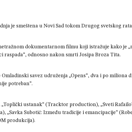
radnja je smeštena u Novi Sad tokom Drugog svetskog rata
gometražnom dokumentarnom filmu koji istražuje kako je 
vici raspada“, odnosno nakon smrti Josipa Broza Tita.
e Omladinski savez udruženja „Opens“, dva i po miliona d
ije potreban“.
i „Toplički ustanak“ (Tracktor production), „Sveti Rafailo
), „Savka Subotić: Između tradicije i emancipacije“ (Rob
MDM produkcija).