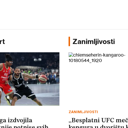
rt
Zanimljivosti
ZANIMLJIVOSTI
ga izdvojila
„Besplatni UFC meč
nije potpise svih
kengura u dvorištu 