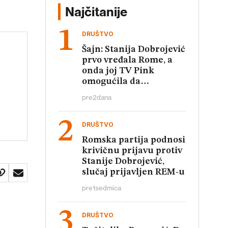
Najčitanije
DRUŠTVO
Šajn: Stanija Dobrojević
prvo vređala Rome, a
onda joj TV Pink
omogućila da
relativizuje te uvrede
pre
2
dana
DRUŠTVO
Romska partija podnosi
krivičnu prijavu protiv
Stanije Dobrojević,
slučaj prijavljen REM-u
pre
1
sedmica
DRUŠTVO