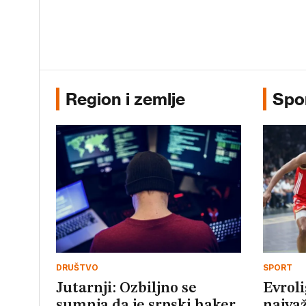
Region i zemlje
Spo
DRUŠTVO
SPORT
Jutarnji: Ozbiljno se
Evroli
sumnja da je srpski haker
najvaž