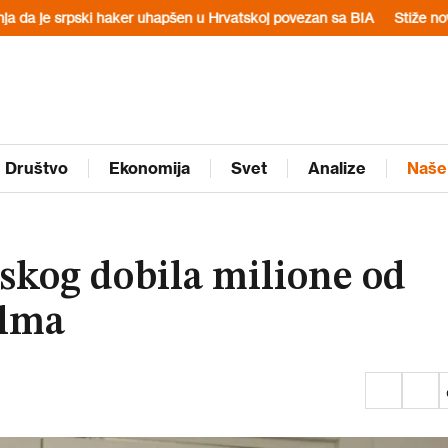
ki haker uhapšen u Hrvatskoj povezan sa BIA
Stiže novi toplotni tal
Društvo
Ekonomija
Svet
Analize
Naše
skog dobila milione od
ilma