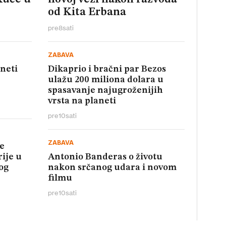
od Kita Erbana
pre
8
sati
ZABAVA
aneti
Dikaprio i bračni par Bezos
ulažu 200 miliona dolara u
spasavanje najugroženijih
vrsta na planeti
pre
10
sati
ZABAVA
e
rije u
Antonio Banderas o životu
og
nakon srčanog udara i novom
filmu
pre
10
sati