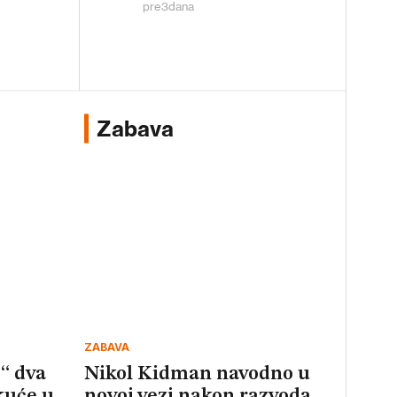
pre
3
dana
Zabava
ZABAVA
“ dva
Nikol Kidman navodno u
kuće u
novoj vezi nakon razvoda