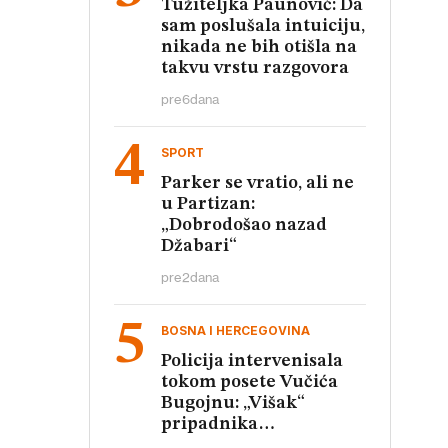
Tužiteljka Paunović: Da
sam poslušala intuiciju,
nikada ne bih otišla na
takvu vrstu razgovora
pre
6
dana
SPORT
Parker se vratio, ali ne
u Partizan:
„Dobrodošao nazad
Džabari“
pre
2
dana
BOSNA I HERCEGOVINA
Policija intervenisala
tokom posete Vučića
Bugojnu: „Višak“
pripadnika
obezbeđenja