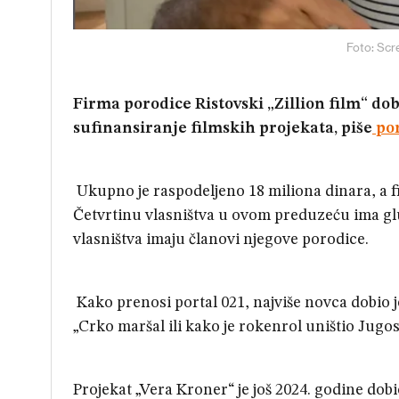
Foto: Scr
Firma porodice Ristovski „Zillion film“ do
sufinansiranje filmskih projekata, piše
por
Ukupno je raspodeljeno 18 miliona dinara, a fi
Četvrtinu vlasništva u ovom preduzeću ima gluma
vlasništva imaju članovi njegove porodice.
Kako prenosi portal 021, najviše novca dobio je
„Crko maršal ili kako je rokenrol uništio Jugos
Projekat „Vera Kroner“ je još 2024. godine dob