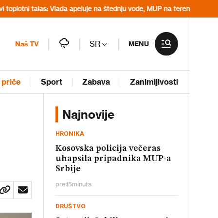
as: Vlada apeluje na štednju vode, MUP na terenu u Vojvodini
Kako lok
SR
Naš TV
MENU
 priče
Sport
Zabava
Zanimljivosti
Najnovije
HRONIKA
Kosovska policija večeras
uhapsila pripadnika MUP-a
Srbije
pre
15
minuta
DRUŠTVO