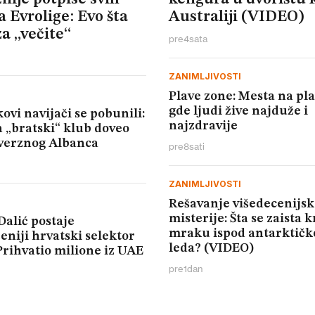
 Evrolige: Evo šta
Australiji (VIDEO)
a „večite“
pre
4
sata
ZANIMLJIVOSTI
Plave zone: Mesta na pl
gde ljudi žive najduže i
ovi navijači se pobunili:
najzdravije
 „bratski“ klub doveo
verznog Albanca
pre
8
sati
ZANIMLJIVOSTI
Rešavanje višedecenijsk
misterije: Šta se zaista k
Dalić postaje
mraku ispod antarktičk
eniji hrvatski selektor
leda? (VIDEO)
Prihvatio milione iz UAE
pre
1
dan