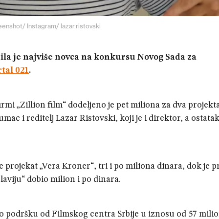
eenshot/ Instagram/ lazar.ristovski
bila je najviše novca na konkursu Novog Sada za
tal 021
.
rmi „Zillion film“ dodeljeno je pet miliona za dva projekta
c i reditelj Lazar Ristovski, koji je i direktor, a ostata
 projekat „Vera Kroner“, tri i po miliona dinara, dok je p
laviju“ dobio milion i po dinara.
io podršku od Filmskog centra Srbije u iznosu od 57 mili