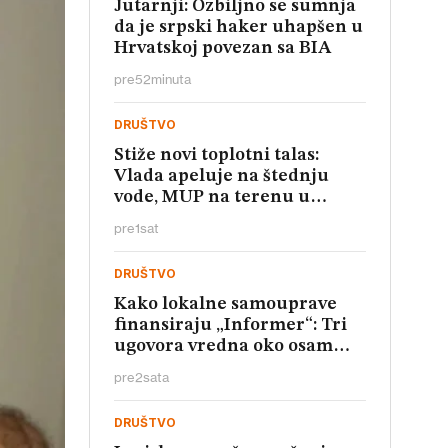
Jutarnji: Ozbiljno se sumnja
da je srpski haker uhapšen u
Hrvatskoj povezan sa BIA
pre
52
minuta
DRUŠTVO
Stiže novi toplotni talas:
Vlada apeluje na štednju
vode, MUP na terenu u
Vojvodini
pre
1
sat
DRUŠTVO
Kako lokalne samouprave
finansiraju „Informer“: Tri
ugovora vredna oko osam
miliona dinara
pre
2
sata
DRUŠTVO