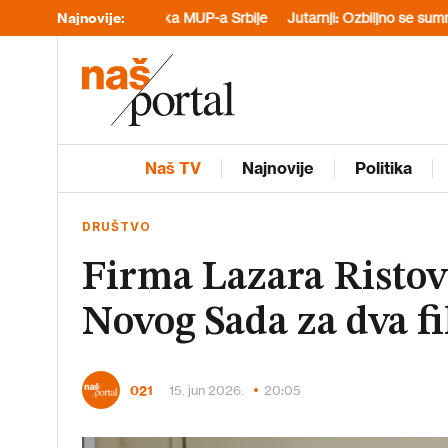
la pripadnika MUP-a Srbije
Najnovije:
Jutarnji: Ozbiljno se sumnja da je srps
Naš TV
Najnovije
Politika
DRUŠTVO
Firma Lazara Ristov
Novog Sada za dva f
021
15. jun 2026.
20:05