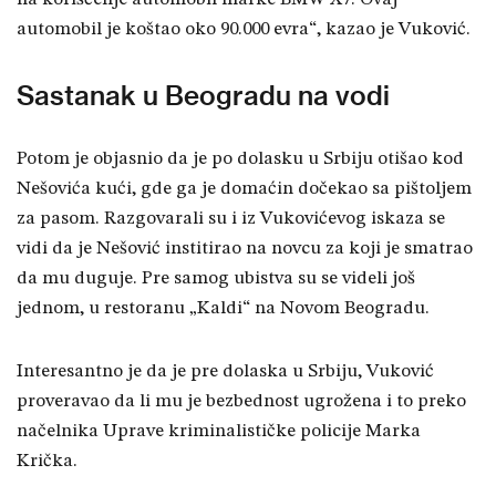
automobil je koštao oko 90.000 evra“, kazao je Vuković.
Sastanak u Beogradu na vodi
Potom je objasnio da je po dolasku u Srbiju otišao kod
Nešovića kući, gde ga je domaćin dočekao sa pištoljem
za pasom. Razgovarali su i iz Vukovićevog iskaza se
vidi da je Nešović institirao na novcu za koji je smatrao
da mu duguje. Pre samog ubistva su se videli još
jednom, u restoranu „Kaldi“ na Novom Beogradu.
Interesantno je da je pre dolaska u Srbiju, Vuković
proveravao da li mu je bezbednost ugrožena i to preko
načelnika Uprave kriminalističke policije Marka
Krička.