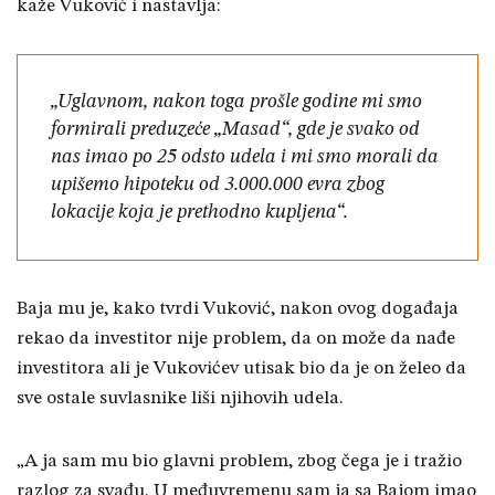
kaže Vuković i nastavlja:
„Uglavnom, nakon toga prošle godine mi smo
formirali preduzeće „Masad“, gde je svako od
nas imao po 25 odsto udela i mi smo morali da
upišemo hipoteku od 3.000.000 evra zbog
lokacije koja je prethodno kupljena“.
Baja mu je, kako tvrdi Vuković, nakon ovog događaja
rekao da investitor nije problem, da on može da nađe
investitora ali je Vukovićev utisak bio da je on želeo da
sve ostale suvlasnike liši njihovih udela.
„A ja sam mu bio glavni problem, zbog čega je i tražio
razlog za svađu. U međuvremenu sam ja sa Bajom imao