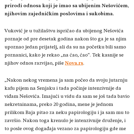
prirodi odnosa koji je imao sa ubijenim Nešovićem,
njihovim zajedničkim poslovima i sukobima.
Vuković je u tužilaštvu ispričao da ubijenog Nešovića
poznaje od pre desetak godina nakon što ga je sa njim
upoznao jedan prijatelj, ali da su na početku bili samo
poznanici, kako je rekao „na ćao, ćao“. Tek kasnije se
njihov odnos razvijao, piše
Nova.rs
.
„Nakon nekog vremena ja sam počeo da svoju jutarnju
kafu pijem na Senjaku i tada počinje intenzivnije da
viđam Nešovića. Imajući u vidu da sam se još tada bavio
nekretninama, preko 20 godina, mene je jednom
prilikom Baja pitao za neku papirologiju i ja sam mu to
završio. Nakon toga krenulo je intenzivnije druženje, i
to posle ovog događaja vezano za papirologiju gde me