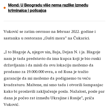
Mond: U Beogradu više nema razlike između
kriminalca i policajca
Vuković se zatim osvrnuo na februar 2022. godine i
sastanka u restoranu „Gušti mora“ na Čukarici.
„I to Blagoje A, njegov sin, Baja, Dejan N. i ja. Blagoje
nam je tada predstavio da ima kupca koji je bio ruski
državljanin i da misli da ovu lokaciju možemo da
prodamo za 19.000.000 evra, a od Rusa je tražio
garancije da mi možemo da podignemo tu veću
kvadraturu. Maltene, mi smo tada i otvorili šampanjac
kako bi proslavili zaključenje posla. Nažalost, posle par
dana je počeo rat između Ukrajine i Rusije“, priča
Vuković.