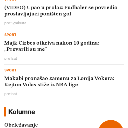
(VIDEO) Upao u prolaz: Fudbaler se povredio
proslavljajući poništen gol
pre
52
minuta
SPORT
Majk Cirbes otkriva nakon 10 godina:
„Prevarili su me“
pre
1
sat
SPORT
Makabi pronašao zamenu za Lonija Vokera:
Kejton Volas stiže iz NBA lige
pre
1
sat
Kolumne
Obeležavanje