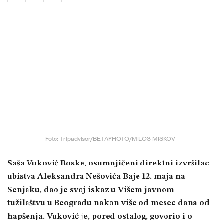
Foto: Tripadvisor/BETAPHOTO/MILOS MISKOV
Saša Vuković Boske, osumnjičeni direktni izvršilac
ubistva Aleksandra Nešovića Baje 12. maja na
Senjaku, dao je svoj iskaz u Višem javnom
tužilaštvu u Beogradu nakon više od mesec dana od
hapšenja. Vuković je, pored ostalog, govorio i o