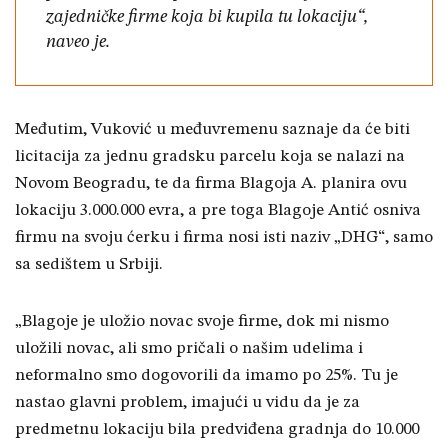
zajedničke firme koja bi kupila tu lokaciju“,
naveo je.
Međutim, Vuković u međuvremenu saznaje da će biti
licitacija za jednu gradsku parcelu koja se nalazi na
Novom Beogradu, te da firma Blagoja A. planira ovu
lokaciju 3.000.000 evra, a pre toga Blagoje Antić osniva
firmu na svoju ćerku i firma nosi isti naziv „DHG“, samo
sa sedištem u Srbiji.
„Blagoje je uložio novac svoje firme, dok mi nismo
uložili novac, ali smo pričali o našim udelima i
neformalno smo dogovorili da imamo po 25%. Tu je
nastao glavni problem, imajući u vidu da je za
predmetnu lokaciju bila predviđena gradnja do 10.000