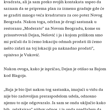
kvadrata, ali ja sam preko svojih kontakata uspeo da
saznam da se priprema plan za izmenu gradnje gde će
se graditi mnogo veća kvadratura za ceo potez Novog
Beograda. Nakon toga, održan je drugi sastanak u
restoranu „Moderato“ na Novom Beogradu, kome su
prisustvovali Dejan, Nešović i ja i kojom prilikom smo
mi pričali da li ćemo lokaciju odmah prodati ili ćemo
nešto zidati na toj lokaciji pa naknadno prodati“,
opisivao je Vuković.
Nakon ovoga, kako je ispričao, Dejan je otišao sa Bajom
kod Blagoja.
„Baja je bio ljut nakon tog sastanka, imajući u vidu da
nije bio zadovoljan preraspodelom udela, odnosno
njemu to nije odgovaralo. Ja sam se onda uključio kako
bih „relaksirao“ njihov odnos, i ja onda predlažem da