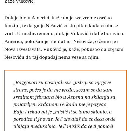
kaže Vuković.
Dok je bio u Americi, kaže da je sve vreme osećao
tenziju, te da ga je Nešović često pitao kada će da se
vrati. U međuvremenu, dok je Vuković i dalje boravio u
Americi, pokušan je atentat na Nešovića, o čemu je i
Nova izveštavala. Vuković je, kaže, pokušao da objasni
Nešoviću da taj događaj nema veze sa njim.
„Razgovori su postajali sve žustriji sa njegove
strane, počeo je da me vređa, sećam se da sam
sredinom februara bio u Aspenu na skijanju sa
prijateljem Srđanom G. kada me je pozvao
Baja i rekao mi je „misliš ti se tamo sklonio, a
porodica ti je ovde. Je l’ shvataš da se deca ovde
ubijaju međusobno. Je l’ misliš da će ti pomoći