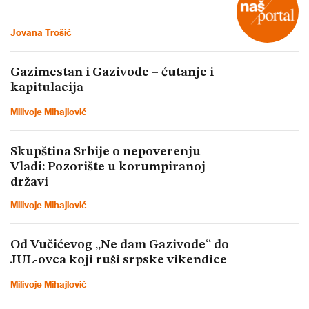
Jovana Trošić
Gazimestan i Gazivode – ćutanje i
kapitulacija
Milivoje Mihajlović
Skupština Srbije o nepoverenju
Vladi: Pozorište u korumpiranoj
državi
Milivoje Mihajlović
Od Vučićevog „Ne dam Gazivode“ do
JUL-ovca koji ruši srpske vikendice
Milivoje Mihajlović