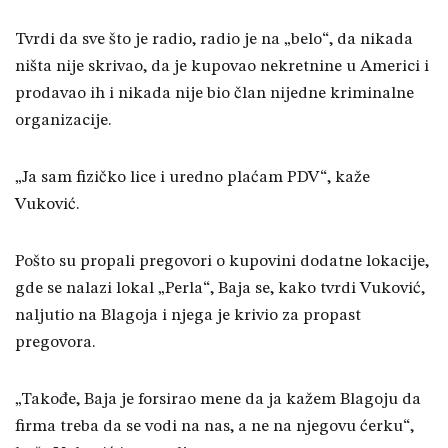
Tvrdi da sve što je radio, radio je na „belo“, da nikada
ništa nije skrivao, da je kupovao nekretnine u Americi i
prodavao ih i nikada nije bio član nijedne kriminalne
organizacije.
„Ja sam fizičko lice i uredno plaćam PDV“, kaže
Vuković.
Pošto su propali pregovori o kupovini dodatne lokacije,
gde se nalazi lokal „Perla“, Baja se, kako tvrdi Vuković,
naljutio na Blagoja i njega je krivio za propast
pregovora.
„Takođe, Baja je forsirao mene da ja kažem Blagoju da
firma treba da se vodi na nas, a ne na njegovu ćerku“,