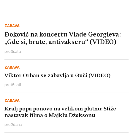
ZABAVA
Đoković na koncertu Vlade Georgieva:
„Gde si, brate, antivakseru“ (VIDEO)
pre
3
sata
ZABAVA
Viktor Orban se zabavlja u Guči (VIDEO)
pre
15
sati
ZABAVA
Kralj popa ponovo na velikom platnu: Stiže
nastavak filma o Majklu Džeksonu
pre
2
dana