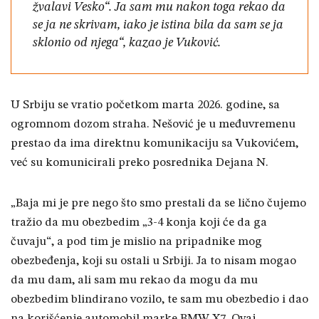
žvalavi Vesko“. Ja sam mu nakon toga rekao da
se ja ne skrivam, iako je istina bila da sam se ja
sklonio od njega“, kazao je Vuković.
U Srbiju se vratio početkom marta 2026. godine, sa
ogromnom dozom straha. Nešović je u međuvremenu
prestao da ima direktnu komunikaciju sa Vukovićem,
već su komunicirali preko posrednika Dejana N.
„Baja mi je pre nego što smo prestali da se lično čujemo
tražio da mu obezbedim „3-4 konja koji će da ga
čuvaju“, a pod tim je mislio na pripadnike mog
obezbeđenja, koji su ostali u Srbiji. Ja to nisam mogao
da mu dam, ali sam mu rekao da mogu da mu
obezbedim blindirano vozilo, te sam mu obezbedio i dao
na korišćenje automobil marke BMW X7. Ovaj