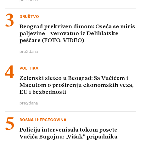
DRUŠTVO
Beograd prekriven dimom: Oseća se miris
paljevine – verovatno iz Deliblatske
peščare (FOTO, VIDEO)
pre
2
dana
POLITIKA
Zelenski sleteo u Beograd: Sa Vučićem i
Macutom o proširenju ekonomskih veza,
EU i bezbednosti
pre
2
dana
BOSNA I HERCEGOVINA
Policija intervenisala tokom posete
Vučića Bugojnu: „Višak“ pripadnika