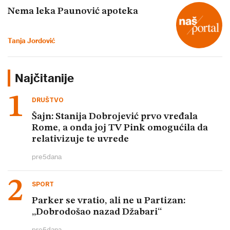
Nema leka Paunović apoteka
Tanja Jordović
Najčitanije
DRUŠTVO
Šajn: Stanija Dobrojević prvo vređala
Rome, a onda joj TV Pink omogućila da
relativizuje te uvrede
pre
5
dana
SPORT
Parker se vratio, ali ne u Partizan:
„Dobrodošao nazad Džabari“
pre
5
dana