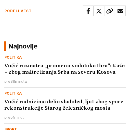
PODELI VEST
Najnovije
POLITIKA
Vučić razmatra „promenu vodotoka Ibra“: Kaže
– zbog maltretiranja Srba na severu Kosova
pre
38
minuta
POLITIKA
Vučić radnicima delio sladoled, ljut zbog spore
rekonstrukcije Starog železničkog mosta
pre
51
minut
SPORT