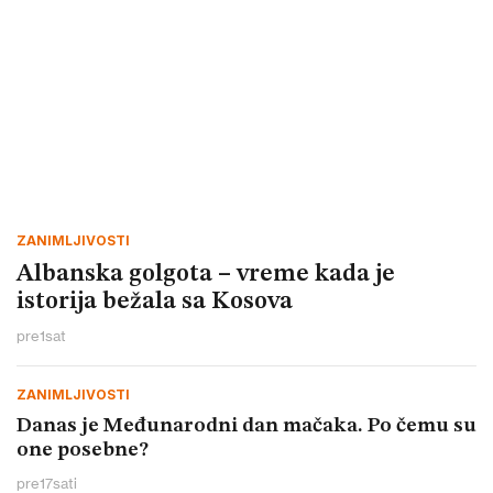
ZANIMLJIVOSTI
Albanska golgota – vreme kada je
istorija bežala sa Kosova
pre
1
sat
ZANIMLJIVOSTI
Danas je Međunarodni dan mačaka. Po čemu su
one posebne?
pre
17
sati