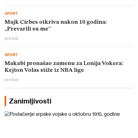
SPORT
Majk Cirbes otkriva nakon 10 godina:
„Prevarili su me“
pre
1
sat
SPORT
Makabi pronašao zamenu za Lonija Vokera:
Kejton Volas stiže iz NBA lige
pre
1
sat
Zanimljivosti