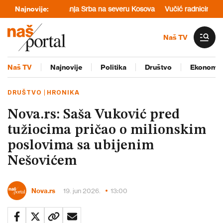
og maltretiranja Srba na severu Kosova
Najnovije:
Vučić radnicima delio slado
Naš TV
Naš TV
Najnovije
Politika
Društvo
Ekonomij
DRUŠTVO
HRONIKA
Nova.rs: Saša Vuković pred
tužiocima pričao o milionskim
poslovima sa ubijenim
Nešovićem
Nova.rs
19. jun 2026.
13:00