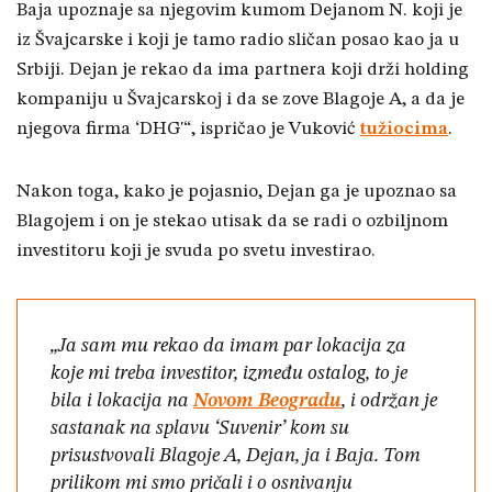
Baja upoznaje sa njegovim kumom Dejanom N. koji je
iz Švajcarske i koji je tamo radio sličan posao kao ja u
Srbiji. Dejan je rekao da ima partnera koji drži holding
kompaniju u Švajcarskoj i da se zove Blagoje A, a da je
njegova firma ‘DHG'“, ispričao je Vuković
tužiocima
.
Nakon toga, kako je pojasnio, Dejan ga je upoznao sa
Blagojem i on je stekao utisak da se radi o ozbiljnom
investitoru koji je svuda po svetu investirao.
„Ja sam mu rekao da imam par lokacija za
koje mi treba investitor, između ostalog, to je
bila i lokacija na
Novom Beogradu
, i održan je
sastanak na splavu ‘Suvenir’ kom su
prisustvovali Blagoje A, Dejan, ja i Baja. Tom
prilikom mi smo pričali i o osnivanju