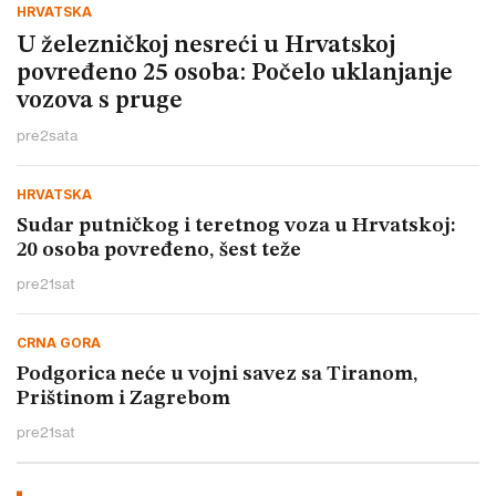
HRVATSKA
U železničkoj nesreći u Hrvatskoj
povređeno 25 osoba: Počelo uklanjanje
vozova s pruge
pre
2
sata
HRVATSKA
Sudar putničkog i teretnog voza u Hrvatskoj:
20 osoba povređeno, šest teže
pre
21
sat
CRNA GORA
Podgorica neće u vojni savez sa Tiranom,
Prištinom i Zagrebom
pre
21
sat