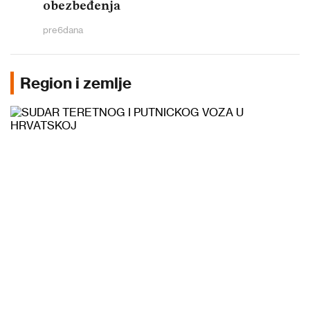
obezbeđenja
pre
6
dana
Region i zemlje