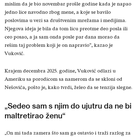
mislim da je bio novembar prošle godine kada je napao
jedno lice navodno zbog mene, a koje se bavilo
poslovima u vezi sa društvenim mrežama i medijima.
Njegova ideja je bila da tom licu preotme deo posla ili
ceo posao, a ja sam onda posle par dana morao da
rešim taj problem koji je on napravio“, kazao je
Vuković.
Krajem decembra 2025. godine, Vuković odlazi u
Ameriku sa porodicom sa namerom da se skloni od
Nešovića, pošto je, kako tvrdi, želeo da se tenzija slegne.
„Sedeo sam s njim do ujutru da ne bi
maltretirao ženu“
„On mi tada zamera što sam ga ostavio i traži razlog za