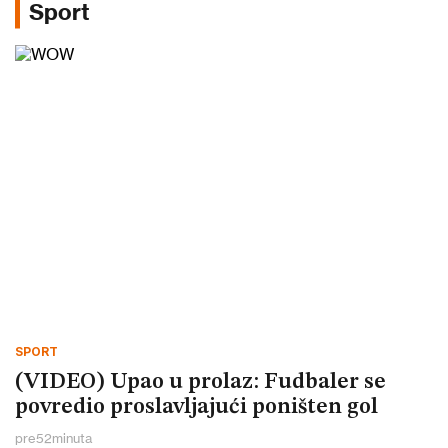
Sport
SPORT
(VIDEO) Upao u prolaz: Fudbaler se
povredio proslavljajući poništen gol
pre
52
minuta