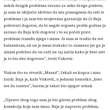
nekih drugih problema vezano za neke druge poslove,
ja sam se uključio aktivno da mu pomognem da reši te
probleme i ja sam bio svojevrsna garancija da će Baja
poštovati dogovor, da bi negde avgusta prošle godine ja
saznao da Baja krši dogovor i tu su počeli pravi
problemi između njega i mene. Ja sam se trudio da sve
balansiram, ali on je meni svakako to zamerao jer ga ja
nisam podržao da on radi na taj način kako je hteo niti
je to bio deo dogovora“, tvrdi Vuković.
Nakon što su otvorili „Masad“, čekali su kupca i nisu
žurili. Baja je, kaže Vuković, u jednom trenutku „hteo
sve da rastera“, barem je takav bio njegov utisak.
„Upravo zbog toga sam ja bio glavni problem zbog
konekcija koje sam imao. Baja je napravio problem,