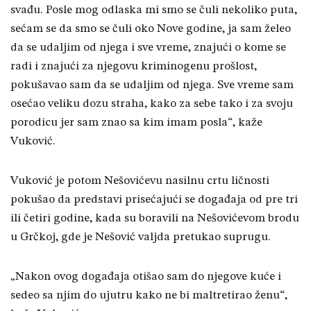
svađu. Posle mog odlaska mi smo se čuli nekoliko puta,
sećam se da smo se čuli oko Nove godine, ja sam želeo
da se udaljim od njega i sve vreme, znajući o kome se
radi i znajući za njegovu kriminogenu prošlost,
pokušavao sam da se udaljim od njega. Sve vreme sam
osećao veliku dozu straha, kako za sebe tako i za svoju
porodicu jer sam znao sa kim imam posla“, kaže
Vuković.
Vuković je potom Nešovićevu nasilnu crtu ličnosti
pokušao da predstavi prisećajući se događaja od pre tri
ili četiri godine, kada su boravili na Nešovićevom brodu
u Grčkoj, gde je Nešović valjda pretukao suprugu.
„Nakon ovog događaja otišao sam do njegove kuće i
sedeo sa njim do ujutru kako ne bi maltretirao ženu“,