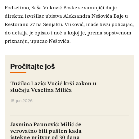
Podsetimo, Saša Vuković Boske se sumnjiči da je
direktni izvršilac ubistva Aleksandra Nešovića Baje u
Restoranu 27 na Senjaku. Vuković, inače bivši policajac,
do detalja je opisao i noć u kojoj je, prema sopstvenom
priznanju, upucao Nešovića.
Pročitajte još
Tužilac Lazić: Vučić krši zakon u
slučaju Veselina Milića
18. jun 2026.
Jasmina Paunović: Milić će
verovatno biti pušten kada
istekne pritvor od 30 dana