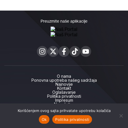
Preuzmite naše aplikacije
O nama
Ponovna upotreba našeg sadržaja
Najnovije
Kontakt
Oglašavanje
Politika privatnosti
Impresum
Newsletter
Korišćenjem ovog sajta prihvatate upotrebu kolačića
Ok
Politika privatnosti
Copyright ©2026 ,
Naš portal
Naslovna
Najnovije
Naše priče
Podcast
Naš TV