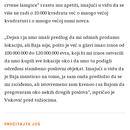
crvene lampice“ i rastu mu apetiti, imajući u vidu da se
više ne radi o 10.000 kvadrata već o mnogo većoj
kvadraturi i o mnogo većoj sumi novca.
„Dejan i ja smo imali predlog da mi odmah prodamo
lokaciju, ali Baja nije, pošto je već u glavi imao iznos od
100.000.000 do 120.000.000 evra, koji bi mi iznos ostvarili
da smo kupili sve lokacije oko i da smo tu podigli
određeni stambeno-poslovni objekat. Imajući u vidu da
je Baja insistirao na tome, ja sam onda predložio da se
mi raziđemo, ali istovremeno sam krenuo i sa Bajom da
pregovaram oko nekih drugih poslova“, ispričao je
Vuković pred tužiocima.
PROČITAJTE JOŠ