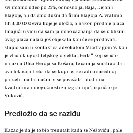
svi imamo udeo po 25%, odnosno ja, Baja, Dejan i
Blagoje, ali da smo dužni da firmi Blagoja A. vratimo
tih 3.000.000 evra koje je uložio, a nakon prodaje placa.
Imajući u vidu da sam ja imao saznanja da se u blizini
ovog placa nalazi još objekata koji će se prodavati,
stupio sam u kontakt sa advokatom Miodragom V. koji
je vlasnik ugostiteljskog objekta „Perla“ koji se isto
nalazi u Ulici Heroja sa Košara, te sam ja smatrao da i
ova lokacija treba da se kupi jer se radi o susednoj
parceli i na taj način bi se povećala i dodatna
kvadratura i mogućnosti za izgradnju“, ispričao je
Vuković.
Predložio da se raziđu
Kazao je da je to bio trenutak kada se Nešoviću „pale