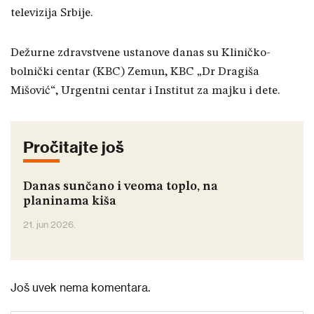
televizija Srbije.
Dežurne zdravstvene ustanove danas su Kliničko-
bolnički centar (KBC) Zemun, KBC „Dr Dragiša
Mišović“, Urgentni centar i Institut za majku i dete.
Pročitajte još
Danas sunčano i veoma toplo, na
planinama kiša
21. jun 2026.
Još uvek nema komentara.