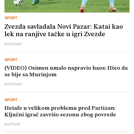
SPORT
Zvezda savladala Novi Pazar: Katai kao
lek na ranjive tačke u igri Zvezde
pre
10
sati
SPORT
(VIDEO) Osimen umalo napravio haos: Hteo da
se bije sa Murinjom
pre
10
sati
SPORT
Hetafe u velikom problemu pred Partizan:
Ključni igrač završio sezonu zbog povrede
pre
11
sati