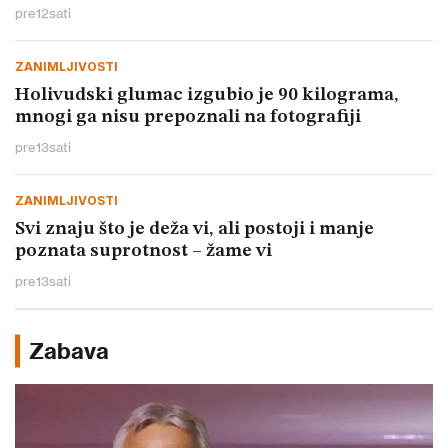
pre
12
sati
ZANIMLJIVOSTI
Holivudski glumac izgubio je 90 kilograma,
mnogi ga nisu prepoznali na fotografiji
pre
13
sati
ZANIMLJIVOSTI
Svi znaju što je deža vi, ali postoji i manje
poznata suprotnost – žame vi
pre
13
sati
Zabava