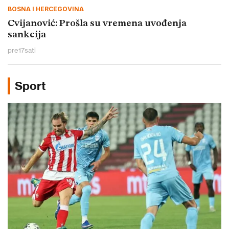
BOSNA I HERCEGOVINA
Cvijanović: Prošla su vremena uvođenja
sankcija
pre
17
sati
Sport