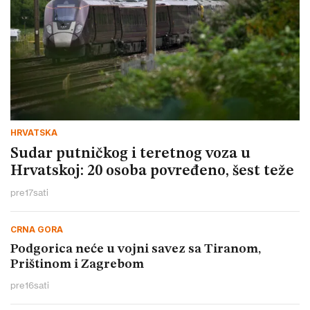
HRVATSKA
Sudar putničkog i teretnog voza u
Hrvatskoj: 20 osoba povređeno, šest teže
pre
17
sati
CRNA GORA
Podgorica neće u vojni savez sa Tiranom,
Prištinom i Zagrebom
pre
16
sati