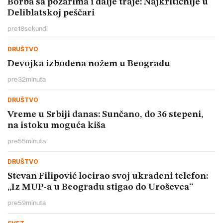
Borba sa požarima i dalje traje: Najkritičnije u
Deliblatskoj peščari
pre
18
sekundi
DRUŠTVO
Devojka izbodena nožem u Beogradu
pre
32
minuta
DRUŠTVO
Vreme u Srbiji danas: Sunčano, do 36 stepeni,
na istoku moguća kiša
pre
55
minuta
DRUŠTVO
Stevan Filipović locirao svoj ukradeni telefon:
„Iz MUP-a u Beogradu stigao do Uroševca“
pre
59
minuta