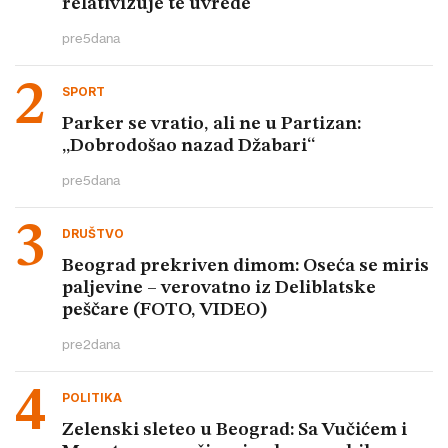
relativizuje te uvrede
pre
5
dana
SPORT
Parker se vratio, ali ne u Partizan:
„Dobrodošao nazad Džabari“
pre
5
dana
DRUŠTVO
Beograd prekriven dimom: Oseća se miris
paljevine – verovatno iz Deliblatske
peščare (FOTO, VIDEO)
pre
2
dana
POLITIKA
Zelenski sleteo u Beograd: Sa Vučićem i