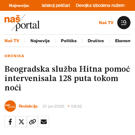
kritičnije u Deliblatskoj peščari
Najnovije:
Devojka izbodena nožem u Beogra
Naš TV
Naš TV
Najnovije
Politika
Društvo
Ekonomij
HRONIKA
Beogradska služba Hitna pomoć
intervenisala 128 puta tokom
noći
Redakcija
21. jun 2026.
08:32