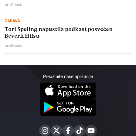
pre
2
dana
ZABAVA
Tori Speling napustila podkast posvećen
Beverli Hilsu
pre
2
dana
Preuzmite naše aplikacije