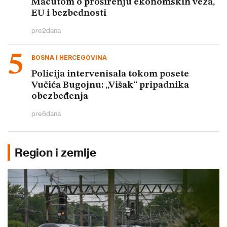
Macutom o proširenju ekonomskih veza,
EU i bezbednosti
pre
2
dana
BOSNA I HERCEGOVINA
Policija intervenisala tokom posete
Vučića Bugojnu: „Višak“ pripadnika
obezbeđenja
pre
6
dana
Region i zemlje