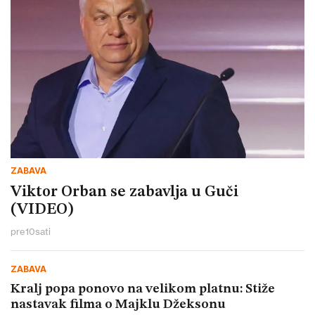
ZABAVA
Viktor Orban se zabavlja u Guči
(VIDEO)
pre
10
sati
ZABAVA
Kralj popa ponovo na velikom platnu: Stiže
nastavak filma o Majklu Džeksonu