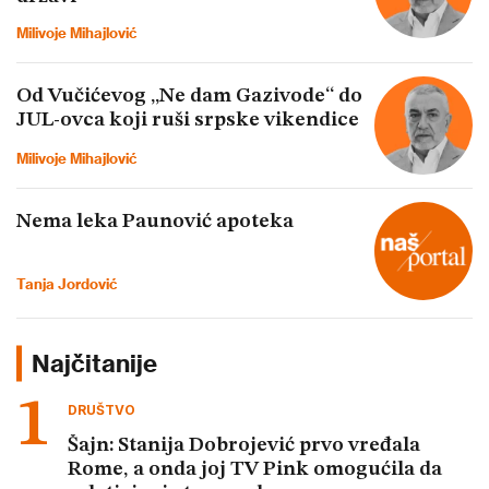
Milivoje Mihajlović
Od Vučićevog „Ne dam Gazivode“ do
JUL-ovca koji ruši srpske vikendice
Milivoje Mihajlović
Nema leka Paunović apoteka
Tanja Jordović
Najčitanije
DRUŠTVO
Šajn: Stanija Dobrojević prvo vređala
Rome, a onda joj TV Pink omogućila da