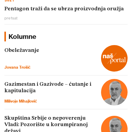
SVET
Pentagon traži da se ubrza proizvodnja oružja
pre
1
sat
Kolumne
Obeležavanje
Jovana Trošić
Gazimestan i Gazivode – ćutanje i
kapitulacija
Milivoje Mihajlović
Skupština Srbije o nepoverenju
Vladi: Pozorište u korumpiranoj
državi