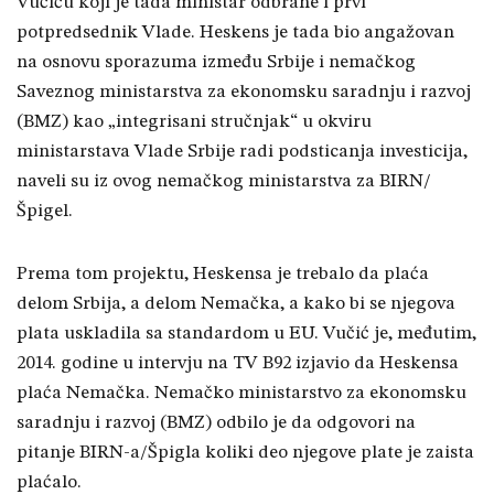
Vučiću koji je tada ministar odbrane i prvi
potpredsednik Vlade. Heskens je tada bio angažovan
na osnovu sporazuma između Srbije i nemačkog
Saveznog ministarstva za ekonomsku saradnju i razvoj
(BMZ) kao „integrisani stručnjak“ u okviru
ministarstava Vlade Srbije radi podsticanja investicija,
naveli su iz ovog nemačkog ministarstva za BIRN/
Špigel.
Prema tom projektu, Heskensa je trebalo da plaća
delom Srbija, a delom Nemačka, a kako bi se njegova
plata uskladila sa standardom u EU. Vučić je, međutim,
2014. godine u intervju na TV B92 izjavio da Heskensa
plaća Nemačka. Nemačko ministarstvo za ekonomsku
saradnju i razvoj (BMZ) odbilo je da odgovori na
pitanje BIRN-a/Špigla koliki deo njegove plate je zaista
plaćalo.