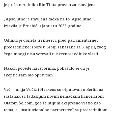
je priča o rudniku Rio Tinta pravno zaustavljena.
„Apsolutno je stavljena tačka na to. Apsolutno!“,
izjavila je Brnabić u januaru 2022. godine.
Odluka je doneta tri meseca pred parlamentarne i
predsedničke izbore u Srbiji zakazane za 3. april, zbog
čega mnogi nisu verovali u iskrenost odluke vlasti.
Nakon pobede na izborima, pokazalo se da je
skepticizam bio opravdan.
Već 4. maja Vučić i Heskens su otputovali u Berlin na
sastanak sa tadašnjim novim nemačkim kancelarom
Olafom Šolcom, gde se litijum ekspresno vratio kao
tema, a „institucionalno partnerstvo“ sa predsednikom