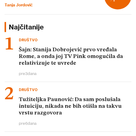
Tanja Jordović
Najčitanije
DRUŠTVO
Šajn: Stanija Dobrojević prvo vređala
Rome, a onda joj TV Pink omogućila da
relativizuje te uvrede
pre
3
dana
DRUŠTVO
Tužiteljka Paunović: Da sam poslušala
intuiciju, nikada ne bih otišla na takvu
vrstu razgovora
pre
6
dana