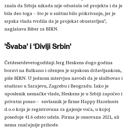
znala da Srbija nikada nije odustala od projekta i da je
bila deo toga – što je u suštini bilo prikrivanje, jer je
srpska vlada tvrdila da je projekat obustavljen”,
naglašava Biber za BIRN.
’Švaba’ i ‘Divlji Srbin’
Četdesetdevetogodišnji Jerg Heskens dugo godina
boravi na Balkanu i oženjen je srpskom državljankom,
piše BIRN. U jednom intervjuu navodi da je službovao i
studirao u Sarajevu, Zagrebu i Beogradu. Iako je
uposlenik nemačke vlade, Heskens je u Srbiji započeo i
privatni posao – suvlasnik je firme Happy Hazelnuts
d.o.o koja je registrovana za gajenje voća, u kojoj
poseduje 41.6 odsto udela. Firma je osnovana 2021, ali
nema značajnije prihode.