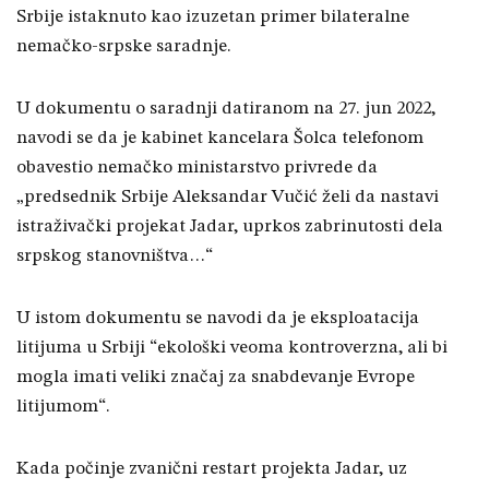
Srbije istaknuto kao izuzetan primer bilateralne
nemačko-srpske saradnje.
U dokumentu o saradnji datiranom na 27. jun 2022,
navodi se da je kabinet kancelara Šolca telefonom
obavestio nemačko ministarstvo privrede da
„predsednik Srbije Aleksandar Vučić želi da nastavi
istraživački projekat Jadar, uprkos zabrinutosti dela
srpskog stanovništva…“
U istom dokumentu se navodi da je eksploatacija
litijuma u Srbiji “ekološki veoma kontroverzna, ali bi
mogla imati veliki značaj za snabdevanje Evrope
litijumom“.
Kada počinje zvanični restart projekta Jadar, uz