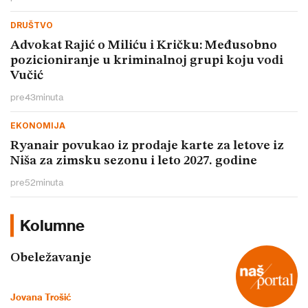
DRUŠTVO
Advokat Rajić o Miliću i Kričku: Međusobno
pozicioniranje u kriminalnoj grupi koju vodi
Vučić
pre
43
minuta
EKONOMIJA
Ryanair povukao iz prodaje karte za letove iz
Niša za zimsku sezonu i leto 2027. godine
pre
52
minuta
Kolumne
Obeležavanje
Jovana Trošić