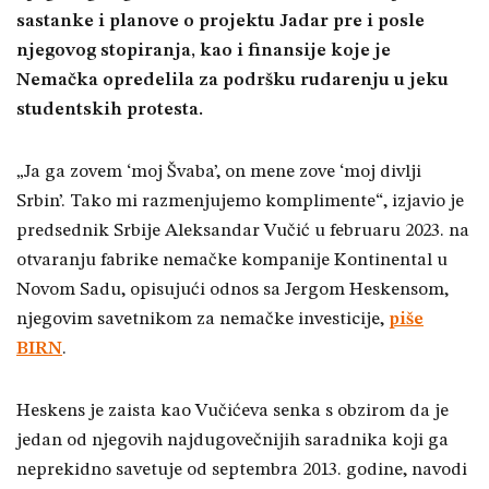
sastanke i planove o projektu Jadar pre i posle
njegovog stopiranja, kao i finansije koje je
Nemačka opredelila za podršku rudarenju u jeku
studentskih protesta.
„Ja ga zovem ‘moj Švaba’, on mene zove ‘moj divlji
Srbin’. Tako mi razmenjujemo komplimente“, izjavio je
predsednik Srbije Aleksandar Vučić u februaru 2023. na
otvaranju fabrike nemačke kompanije Kontinental u
Novom Sadu, opisujući odnos sa Jergom Heskensom,
njegovim savetnikom za nemačke investicije,
piše
BIRN
.
Heskens je zaista kao Vučićeva senka s obzirom da je
jedan od njegovih najdugovečnijih saradnika koji ga
neprekidno savetuje od septembra 2013. godine, navodi