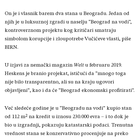
On je i vlasnik barem dva stana u Beogradu. Jedan od
njih je u luksuznoj zgradi u naselju “Beograd na vodi”,
kontroverznom projektu kog kritičari smatraju
simbolom korupcije i zloupotrebe Vučićeve vlasti, piše
BIRN.
U izjavi za nemački magazin
Welt
u februaru 2019.
Heskens je branio projekat, ističući da “mnogo toga
nije bilo transparentno, ali su na kraju ugovori
objavljeni“, kao i da će “Beograd ekonomski profitirati”.
Već sledeće godine je u “Beogradu na vodi” kupio stan
od 112 m² na kredit u iznosu 230.000 evra – i to dok je
bio u izgradnji, pokazuju katastarski podaci. Trenutna
vrednost stana se konzervativno procenjuje na preko