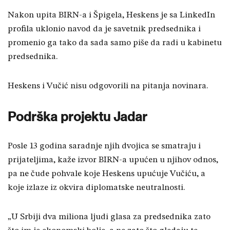
Nakon upita BIRN-a i Špigela, Heskens je sa LinkedIn
profila uklonio navod da je savetnik predsednika i
promenio ga tako da sada samo piše da radi u kabinetu
predsednika.
Heskens i Vučić nisu odgovorili na pitanja novinara.
Podrška projektu Jadar
Posle 13 godina saradnje njih dvojica se smatraju i
prijateljima, kaže izvor BIRN-a upućen u njihov odnos,
pa ne čude pohvale koje Heskens upućuje Vučiću, a
koje izlaze iz okvira diplomatske neutralnosti.
„U Srbiji dva miliona ljudi glasa za predsednika zato