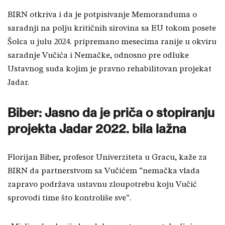
BIRN otkriva i da je potpisivanje Memoranduma o
saradnji na polju kritičnih sirovina sa EU tokom posete
Šolca u julu 2024. pripremano mesecima ranije u okviru
saradnje Vučića i Nemačke, odnosno pre odluke
Ustavnog suda kojim je pravno rehabilitovan projekat
Jadar.
Biber: Jasno da je priča o stopiranju
projekta Jadar 2022. bila lažna
Florijan Biber, profesor Univerziteta u Gracu, kaže za
BIRN da partnerstvom sa Vučićem “nemačka vlada
zapravo podržava ustavnu zloupotrebu koju Vučić
sprovodi time što kontroliše sve“.