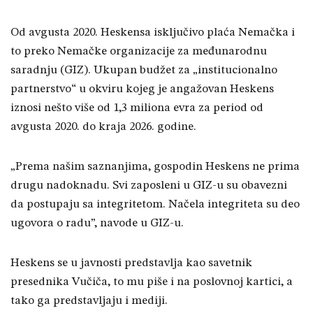
Od avgusta 2020. Heskensa isključivo plaća Nemačka i
to preko Nemačke organizacije za međunarodnu
saradnju (GIZ). Ukupan budžet za „institucionalno
partnerstvo“ u okviru kojeg je angažovan Heskens
iznosi nešto više od 1,3 miliona evra za period od
avgusta 2020. do kraja 2026. godine.
„Prema našim saznanjima, gospodin Heskens ne prima
drugu nadoknadu. Svi zaposleni u GIZ-u su obavezni
da postupaju sa integritetom. Načela integriteta su deo
ugovora o radu”, navode u GIZ-u.
Heskens se u javnosti predstavlja kao savetnik
presednika Vučiča, to mu piše i na poslovnoj kartici, a
tako ga predstavljaju i mediji.