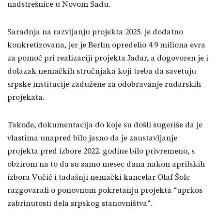
nadstrešnice u Novom Sadu.
Saradnja na razvijanju projekta 2025. je dodatno
konkretizovana, jer je Berlin opredelio 4.9 miliona evra
za pomoć pri realizaciji projekta Jadar, a dogovoren je i
dolazak nemačkih stručnjaka koji treba da savetuju
srpske institucije zadužene za odobravanje rudarskih
projekata.
Takođe, dokumentacija do koje su došli sugeriše da je
vlastima unapred bilo jasno da je
zaustavljanje
projekta pred izbore 2022. godine bilo privremeno
, s
obzirom na to da su samo mesec dana nakon aprilskih
izbora Vučić i tadašnji nemački kancelar Olaf Šolc
razgovarali o ponovnom pokretanju projekta “uprkos
zabrinutosti dela srpskog stanovništva“.