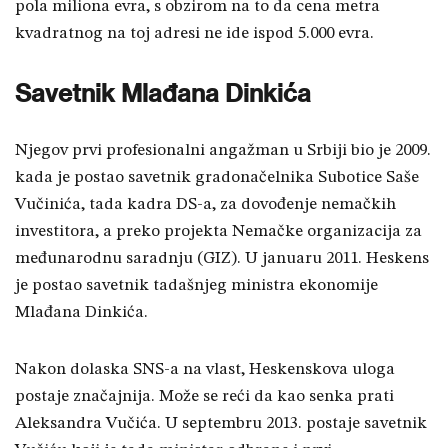
pola miliona evra, s obzirom na to da cena metra
kvadratnog na toj adresi ne ide ispod 5.000 evra.
Savetnik Mlađana Dinkića
Njegov prvi profesionalni angažman u Srbiji bio je 2009.
kada je postao savetnik gradonačelnika Subotice Saše
Vučinića, tada kadra DS-a, za dovođenje nemačkih
investitora, a preko projekta Nemačke organizacija za
međunarodnu saradnju (GIZ). U januaru 2011. Heskens
je postao savetnik tadašnjeg ministra ekonomije
Mlađana Dinkića.
Nakon dolaska SNS-a na vlast, Heskenskova uloga
postaje značajnija. Može se reći da kao senka prati
Aleksandra Vučića. U septembru 2013. postaje savetnik