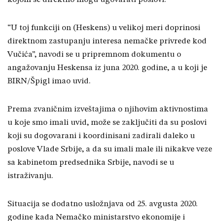
“U toj funkciji on (Heskens) u velikoj meri doprinosi
direktnom zastupanju interesa nemačke privrede kod
Vučića”, navodi se u pripremnom dokumentu o
angažovanju Heskensa iz juna 2020. godine, a u koji je
BIRN/Špigl imao uvid.
Prema zvaničnim izveštajima o njihovim aktivnostima
u koje smo imali uvid, može se zaključiti da su poslovi
koji su dogovarani i koordinisani zadirali daleko u
poslove Vlade Srbije, a da su imali male ili nikakve veze
sa kabinetom predsednika Srbije, navodi se u
istraživanju.
Situacija se dodatno usložnjava od 25. avgusta 2020.
godine kada Nemačko ministarstvo ekonomije i