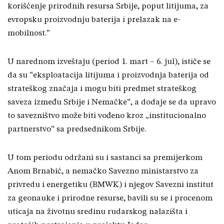
korišćenje prirodnih resursa Srbije, poput litijuma, za
evropsku proizvodnju baterija i prelazak na e-
mobilnost.”
U narednom izveštaju (period 1. mart – 6. jul), ističe se
da su “eksploatacija litijuma i proizvodnja baterija od
strateškog značaja i mogu biti predmet strateškog
saveza između Srbije i Nemačke“, a dodaje se da upravo
to savezništvo može biti vođeno kroz „institucionalno
partnerstvo“ sa predsednikom Srbije.
U tom periodu održani su i sastanci sa premijerkom
Anom Brnabić, a nemačko Savezno ministarstvo za
privredu i energetiku (BMWK) i njegov Savezni institut
za geonauke i prirodne resurse, bavili su se i procenom
uticaja na životnu sredinu rudarskog nalazišta i