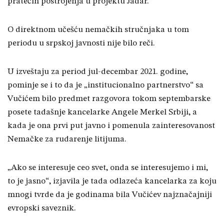
pratećih postrojenja u projektu Jadar.
O direktnom učešću nemačkih stručnjaka u tom
periodu u srpskoj javnosti nije bilo reči.
U izveštaju za period jul-decembar 2021. godine,
pominje se i to da je „institucionalno partnerstvo“ sa
Vučićem bilo predmet razgovora tokom septembarske
posete tadašnje kancelarke Angele Merkel Srbiji, a
kada je ona prvi put javno i pomenula zainteresovanost
Nemačke za rudarenje litijuma.
„Ako se interesuje ceo svet, onda se interesujemo i mi,
to je jasno“, izjavila je tada odlazeća kancelarka za koju
mnogi tvrde da je godinama bila Vučićev najznačajniji
evropski saveznik.