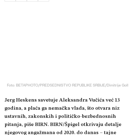
Foto: BETAPHOTO/PREDSEDNISTVO REPUBLIKE SRBIJE/Dimitrije Goll
Jerg Heskens savetuje Aleksandra Vučića već 13
godina, a plaća ga nemačka vlada, što otvara niz
ustavnih, zakonskih i političko-bezbednosnih
pitanja, piše BIRN. BIRN/Špigel otkrivaju detalje
njegovog angažmana od 2020. do danas – tajne