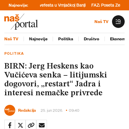
anja tokom Lovefesta u Vrnjačkoj Banji
Najnovije:
FAZ: Poseta Zelenskog Beograd
Naš TV
Naš TV
Najnovije
Politika
Društvo
Ekonomij
POLITIKA
BIRN: Jerg Heskens kao
Vučićeva senka – litijumski
dogovori, „restart“ Jadra i
interesi nemačke privrede
Redakcija
25. jun 2026.
09:40