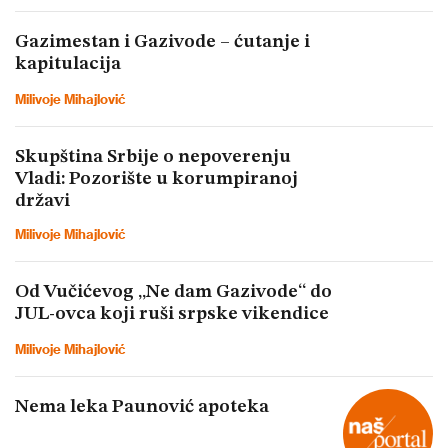
Gazimestan i Gazivode – ćutanje i
kapitulacija
Milivoje Mihajlović
Skupština Srbije o nepoverenju
Vladi: Pozorište u korumpiranoj
državi
Milivoje Mihajlović
Od Vučićevog „Ne dam Gazivode“ do
JUL-ovca koji ruši srpske vikendice
Milivoje Mihajlović
Nema leka Paunović apoteka