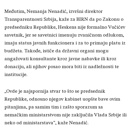
Međutim, Nemanja Nenadić, izvršni direktor
Transparentnosti Srbija, kaže za BIRN da po Zakonu o
predsedniku Republike, Heskens nije formalno Vučićev
savetnik, jer se savetnici imenuju zvaničnom odlukom,
imaju status javnih funkcionera i za to primaju platu iz
budžeta. Takođe, ističe da državni organi mogu
angažovati konsultante kroz javne nabavke ili kroz
donaciju, ali njihov posao mora biti iz nadležnosti te
institucije.
„Ovde je najspornija stvar to što se predsednik
Republike, odnosno njegov kabinet uopšte bave ovim
pitanjima, pa samim tim i zašto sporazum sa
nemačkim ministarstvom nije zaključila Vlada Srbije ili
neko od ministarstava“, kaže Nenadić.