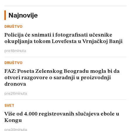
Najnovije
DRUŠTVO
Policija će snimati i fotografisati učesnike
okupljanja tokom Lovefesta u Vrnjačkoj Banji
pre
18
minuta
DRUŠTVO
FAZ: Poseta Zelenskog Beogradu mogla bi da
otvori razgovore o saradnji u proizvodnji
dronova
pre
26
minuta
SVET
Više od 4.000 registrovanih slučajeva ebole u
Kongu
pre
39
minuta