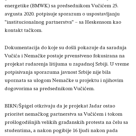
energetike (BMWK) sa predsednikom Vučićem 25.
avgusta 2020. potpisuje sporazum o uspostavljanju
“institucionalnog partnerstva” – sa Heskensom kao
kontakt tačkom.
Dokumentacija do koje su došli pokazuje da saradnja
Vučića i Nemačke postaje prvenstveno fokusirana na
projekat rudarenja litijuma u zapadnoj Srbiji. U vreme
potpisivanja sporazuma javnost Srbije nije bila
upoznata sa ulogom Nemačke u projektu i njihovim
dogovorima sa predsednikom Vučićem.
BIRN/Špigel otkrivaju da je projekat Jadar ostao
prioritet nemačkog partnerstva sa Vučićem i tokom
prošlogodišnjih velikih građanskih protesta na čelu sa
studentima, a nakon pogibije 16 ljudi nakon pada