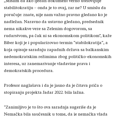
„Mislim da ako ijedan dokument verno utelovljuje
stabilitokratiju – onda je to ovaj, zar ne? U smislu da
poručuje: znate, nije nam važno pravno gledano ko je
nadležan. Naravno da ustavno gledano, predsednik
nema nikakve veze sa Zelenim dogovorom, sa
rudarstvom, pa čak ni sa ekonomskom politikom”, kaže
Biber koji je i popularizovao termin “stabilokratija“, a
koja opisuje saradnju zapadnih država sa balkanskim
nedemokratskim režimima zbog političko-ekonomskih
interesa, uz zanemarivanje vladavine prava i
demokratskih procedura.
Profesor naglašava i da je jasno da je čitava priča o
stopiranju projekta Jadar 2022. bila lažna.
“Zanimljivo je to što ova saradnja sugeriše da je
Nemačka bila saučesnik u tome, da je nemačka vlada