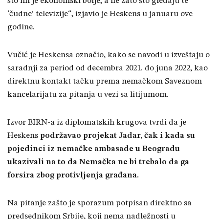
što im je ekonomski bolje, a ne zato što gledaju te
‘čudne’ televizije“, izjavio je Heskens u januaru ove
godine.
Vučić je Heskensa označio, kako se navodi u izveštaju o
saradnji za period od decembra 2021. do juna 2022, kao
direktnu kontakt tačku prema nemačkom Saveznom
kancelarijatu za pitanja u vezi sa litijumom.
Izvor BIRN-a iz diplomatskih krugova tvrdi da je
Heskens
podržavao projekat Jadar, čak i kada su
pojedinci iz nemačke ambasade u Beogradu
ukazivali na to da Nemačka ne bi trebalo da ga
forsira zbog protivljenja građana.
Na pitanje zašto je sporazum potpisan direktno sa
predsednikom Srbije, koji nema nadležnosti u