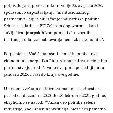
potpisalo je sa predsednikom Srbije 25. avgusta 2020.
sporazum o uspostavljanju “institucionalnog
partnerstva“ čiji je cilj jačanje industrijske politike
Srbije „u skladu sa EU Zelenim dogovorom“, kao i
“uključivanje srpskih kompanija i obrazovnih
institucija u lance snabdevanja nemačke ekonomije“.
Potpisnici su Vučić i tadašnji nemački ministar za
ekonomiju i energetiku Piter Altmajer. Institucionalno
partnerstvo je produžavano dva puta, poslednji put u
januaru 2025. i važi do kraja ove godine.
U prvom izveštaju o aktivnostima koji se odnosi na
period od decembra 2020. do 28. februara 2021. godine,
eksplicitno se navodi: “Važan deo politike zelene
industrije, kao i zelenih investicija, može biti pametno