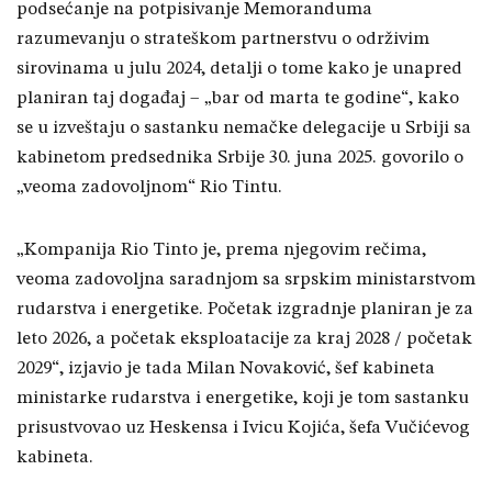
podsećanje na potpisivanje Memoranduma
razumevanju o strateškom partnerstvu o održivim
sirovinama
u julu 2024, detalji o tome kako je unapred
planiran taj događaj – „bar od marta te godine“, kako
se u izveštaju o sastanku nemačke delegacije u Srbiji sa
kabinetom predsednika Srbije 30. juna 2025. govorilo o
„veoma zadovoljnom“ Rio Tintu.
„Kompanija Rio Tinto je, prema njegovim rečima,
veoma zadovoljna saradnjom sa srpskim ministarstvom
rudarstva i energetike. Početak izgradnje planiran je za
leto 2026, a početak eksploatacije za kraj 2028 / početak
2029“, izjavio je tada Milan Novaković, šef kabineta
ministarke rudarstva i energetike, koji je tom sastanku
prisustvovao uz Heskensa i Ivicu Kojića, šefa Vučićevog
kabineta.