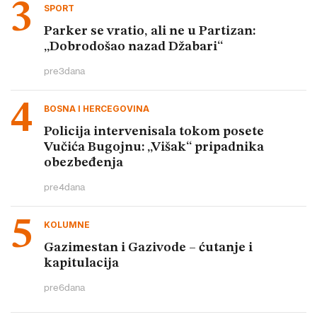
SPORT
Parker se vratio, ali ne u Partizan:
„Dobrodošao nazad Džabari“
pre
3
dana
BOSNA I HERCEGOVINA
Policija intervenisala tokom posete
Vučića Bugojnu: „Višak“ pripadnika
obezbeđenja
pre
4
dana
KOLUMNE
Gazimestan i Gazivode – ćutanje i
kapitulacija
pre
6
dana