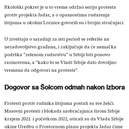
Ekološki pokret je u to vreme održao seriju protesta
protiv projekta Jadar, a o opasnostima
rudarenja
litijuma
u okolini Loznice govorili su i brojni stručnjaci.
U izveštaju o saradnji za isti period se referiše na
nezadovoljstvo građana, i zaključuje da će nemačka
podrška “zelenom rudarstvu“ u Srbiji biti ponovo
razmotrena, a “kako bi se Vladi Srbije dalo dovoljno
vremena da odgovori na proteste“.
Dogovor sa Šolcom odmah nakon izbora
Protesti protiv rudnika litijuma postali su sve žešći.
Masovni protesti i blokada saobraćajnica širom Srbije
krajem 2021. i početkom 2022, uticali su da Vlada Srbije
ukine Uredbu o Prostornom planu projekta Jadar čime