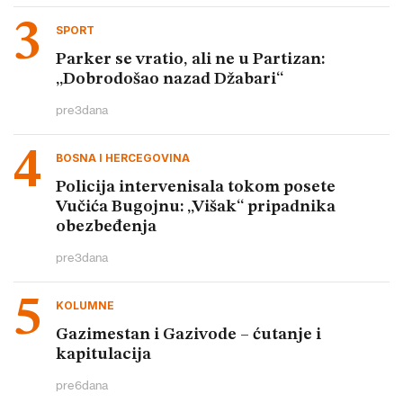
SPORT
Parker se vratio, ali ne u Partizan:
„Dobrodošao nazad Džabari“
pre
3
dana
BOSNA I HERCEGOVINA
Policija intervenisala tokom posete
Vučića Bugojnu: „Višak“ pripadnika
obezbeđenja
pre
3
dana
KOLUMNE
Gazimestan i Gazivode – ćutanje i
kapitulacija
pre
6
dana