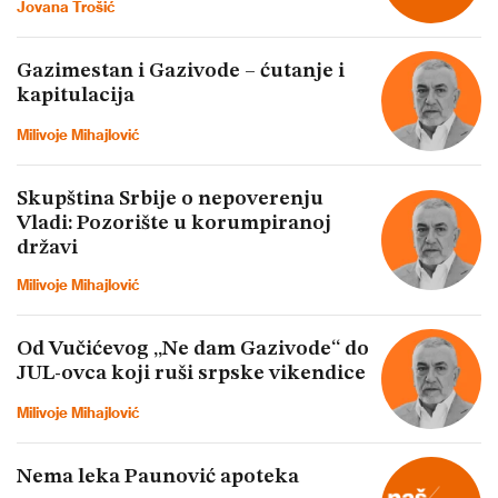
Jovana Trošić
Gazimestan i Gazivode – ćutanje i
kapitulacija
Milivoje Mihajlović
Skupština Srbije o nepoverenju
Vladi: Pozorište u korumpiranoj
državi
Milivoje Mihajlović
Od Vučićevog „Ne dam Gazivode“ do
JUL-ovca koji ruši srpske vikendice
Milivoje Mihajlović
Nema leka Paunović apoteka