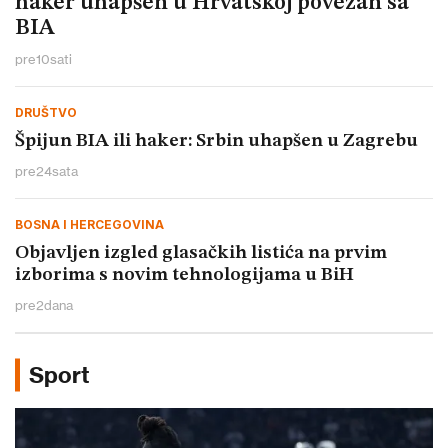
haker uhapšen u Hrvatskoj povezan sa
BIA
pre
10
sati
DRUŠTVO
Špijun BIA ili haker: Srbin uhapšen u Zagrebu
pre
24
sata
BOSNA I HERCEGOVINA
Objavljen izgled glasačkih listića na prvim
izborima s novim tehnologijama u BiH
pre
2
dana
Sport