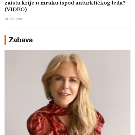
zaista krije u mraku ispod antarktičkog leda?
(VIDEO)
pre
2
dana
Zabava