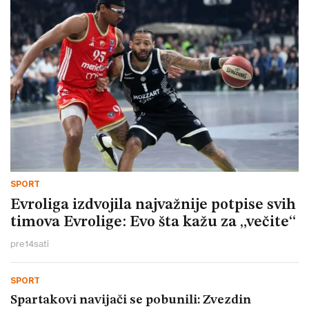
SPORT
Evroliga izdvojila najvažnije potpise svih
timova Evrolige: Evo šta kažu za „večite“
pre
14
sati
SPORT
Spartakovi navijači se pobunili: Zvezdin