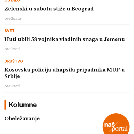
OSTALO
Zelenski u subotu stiže u Beograd
pre
2
sata
SVET
Huti ubili 58 vojnika vladinih snaga u Jemenu
pre
9
sati
DRUŠTVO
Kosovska policija uhapsila pripadnika MUP-a
Srbije
pre
9
sati
Kolumne
Obeležavanje