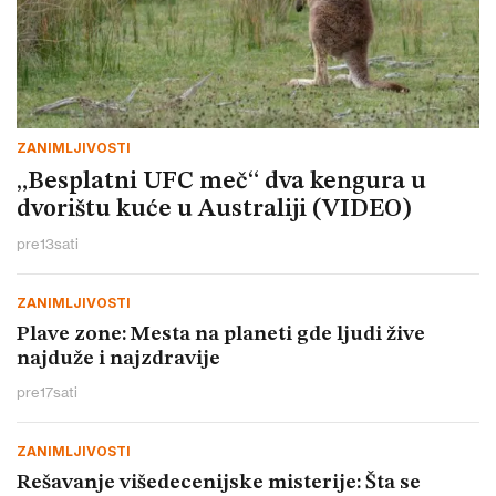
ZANIMLJIVOSTI
„Besplatni UFC meč“ dva kengura u
dvorištu kuće u Australiji (VIDEO)
pre
13
sati
ZANIMLJIVOSTI
Plave zone: Mesta na planeti gde ljudi žive
najduže i najzdravije
pre
17
sati
ZANIMLJIVOSTI
Rešavanje višedecenijske misterije: Šta se