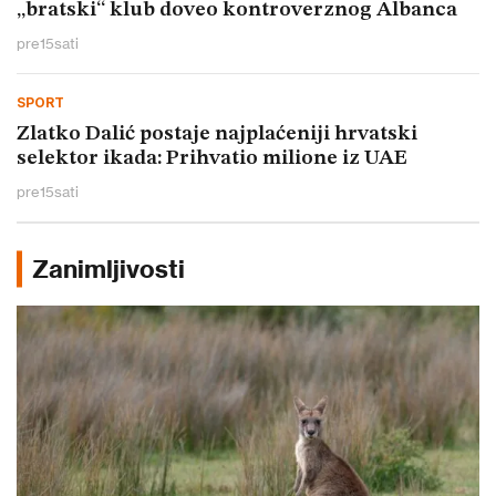
„bratski“ klub doveo kontroverznog Albanca
pre
15
sati
SPORT
Zlatko Dalić postaje najplaćeniji hrvatski
selektor ikada: Prihvatio milione iz UAE
pre
15
sati
Zanimljivosti