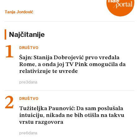
Tanja Jordović
Najčitanije
DRUŠTVO
Šajn: Stanija Dobrojević prvo vređala
Rome, a onda joj TV Pink omogućila da
relativizuje te uvrede
pre
3
dana
DRUŠTVO
Tužiteljka Paunović: Da sam poslušala
intuiciju, nikada ne bih otišla na takvu
vrstu razgovora
pre
6
dana