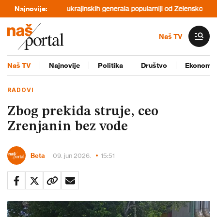
 Tajlandu
Najnovije:
Pet ukrajinskih generala popularniji od Zelenskog
Zelens
Naš TV
Naš TV
Najnovije
Politika
Društvo
Ekonomij
RADOVI
Zbog prekida struje, ceo
Zrenjanin bez vode
Beta
09. jun 2026.
15:51