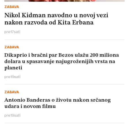
ZABAVA
Nikol Kidman navodno u novoj vezi
nakon razvoda od Kita Erbana
pre
17
sati
ZABAVA
Dikaprio i bračni par Bezos ulažu 200 miliona
dolara u spasavanje najugroženijih vrsta na
planeti
pre
19
sati
ZABAVA
Antonio Banderas o životu nakon srčanog
udara i novom filmu
pre
19
sati