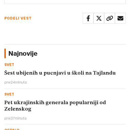
PODELI VEST
Najnovije
SVET
Šest ubijenih u pucnjavi u školi na Tajlandu
pre
24
minuta
SVET
Pet ukrajinskih generala popularniji od
Zelenskog
pre
37
minuta