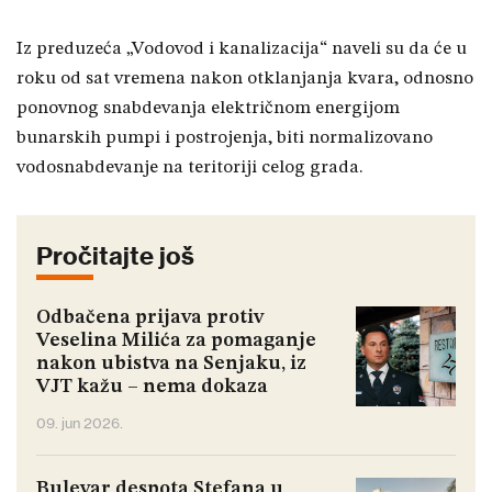
Iz preduzeća „Vodovod i kanalizacija“ naveli su da će u
roku od sat vremena nakon otklanjanja kvara, odnosno
ponovnog snabdevanja električnom energijom
bunarskih pumpi i postrojenja, biti normalizovano
vodosnabdevanje na teritoriji celog grada.
Pročitajte još
Odbačena prijava protiv
Veselina Milića za pomaganje
nakon ubistva na Senjaku, iz
VJT kažu – nema dokaza
09. jun 2026.
Bulevar despota Stefana u