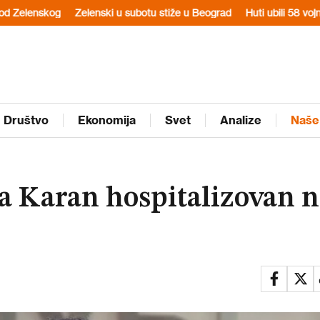
og
Zelenski u subotu stiže u Beograd
Huti ubili 58 vojnika vladin
Društvo
Ekonomija
Svet
Analize
Naše
a Karan hospitalizovan 