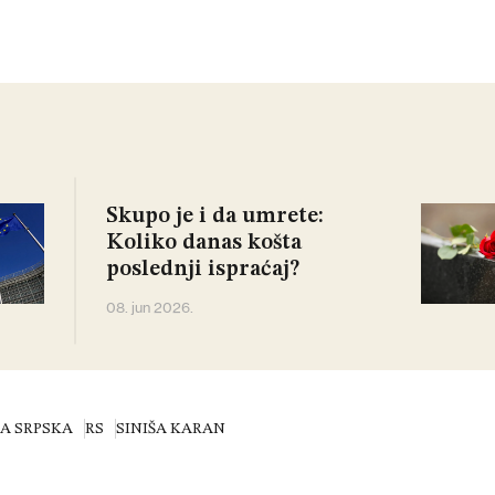
Skupo je i da umrete:
Koliko danas košta
poslednji ispraćaj?
08. jun 2026.
A SRPSKA
RS
SINIŠA KARAN