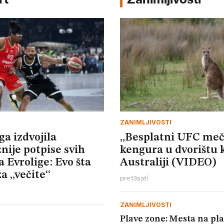
ZANIMLJIVOSTI
ga izdvojila
„Besplatni UFC meč
nije potpise svih
kengura u dvorištu 
 Evrolige: Evo šta
Australiji (VIDEO)
a „večite“
pre
13
sati
ZANIMLJIVOSTI
Plave zone: Mesta na pl