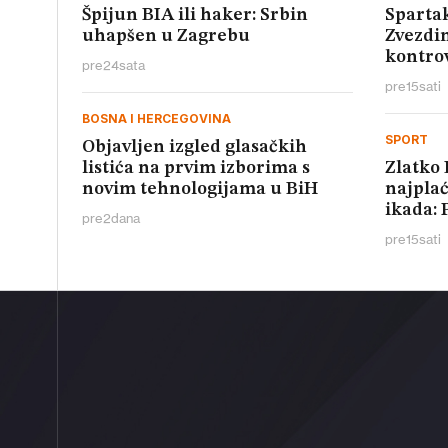
Špijun BIA ili haker: Srbin
Spartak
uhapšen u Zagrebu
Zvezdin
kontro
pre
24
sata
pre
15
sati
BOSNA I HERCEGOVINA
SPORT
Objavljen izgled glasačkih
listića na prvim izborima s
Zlatko 
novim tehnologijama u BiH
najplać
ikada: 
pre
2
dana
pre
15
sati