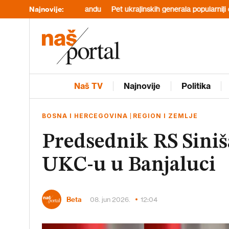
 u školi na Tajlandu
Najnovije:
Pet ukrajinskih generala popularniji od Zelensk
Naš TV
Najnovije
Politika
BOSNA I HERCEGOVINA
REGION I ZEMLJE
Predsednik RS Siniš
UKC-u u Banjaluci
Beta
08. jun 2026.
12:04