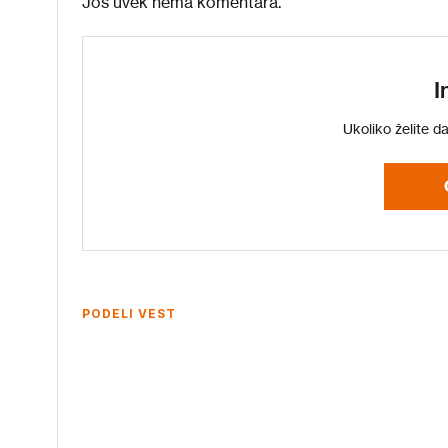
Još uvek nema komentara.
I
Ukoliko želite d
PODELI VEST