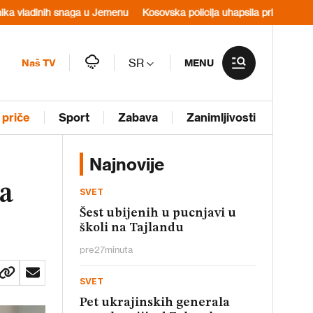
ih snaga u Jemenu
Kosovska policija uhapsila pripadnika MUP-a Srbij
SR
Naš TV
MENU
 priče
Sport
Zabava
Zanimljivosti
Najnovije
na
SVET
Šest ubijenih u pucnjavi u
školi na Tajlandu
pre
27
minuta
SVET
Pet ukrajinskih generala