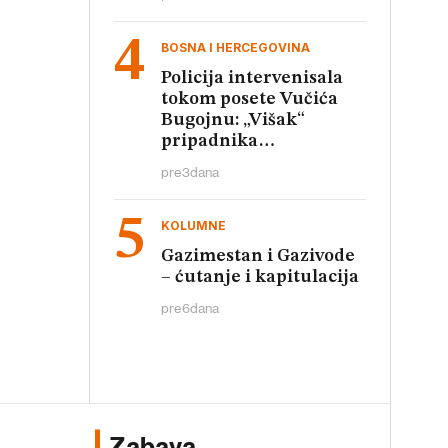
BOSNA I HERCEGOVINA
Policija intervenisala
tokom posete Vučića
Bugojnu: „Višak“
pripadnika
obezbeđenja
pre
3
dana
KOLUMNE
Gazimestan i Gazivode
– ćutanje i kapitulacija
pre
6
dana
Zabava