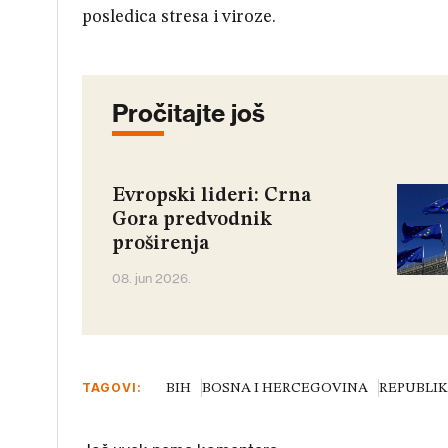
posledica stresa i viroze.
Pročitajte još
Evropski lideri: Crna
Gora predvodnik
proširenja
08. jun 2026.
TAGOVI:
BIH
BOSNA I HERCEGOVINA
REPUBLIK