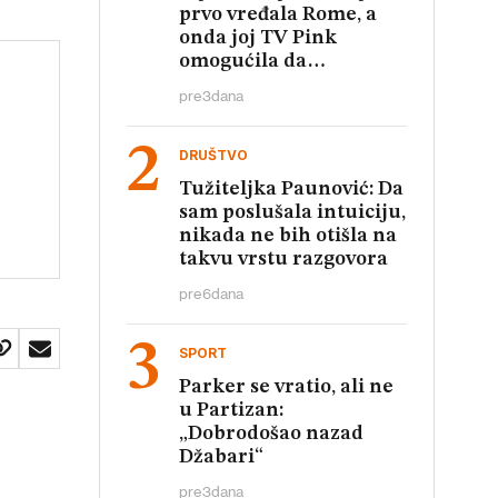
prvo vređala Rome, a
onda joj TV Pink
omogućila da
relativizuje te uvrede
pre
3
dana
DRUŠTVO
Tužiteljka Paunović: Da
sam poslušala intuiciju,
nikada ne bih otišla na
takvu vrstu razgovora
pre
6
dana
SPORT
Parker se vratio, ali ne
u Partizan:
„Dobrodošao nazad
Džabari“
pre
3
dana