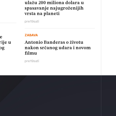
ulažu 200 miliona dolara u
spasavanje najugroženijih
vrsta na planeti
pre
19
sati
ZABAVA
e
rije u
Antonio Banderas o životu
og
nakon srčanog udara i novom
filmu
pre
19
sati