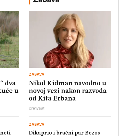
ZABAVA
“ dva
Nikol Kidman navodno u
kuće u
novoj vezi nakon razvoda
od Kita Erbana
pre
17
sati
ZABAVA
aneti
Dikaprio i bračni par Bezos