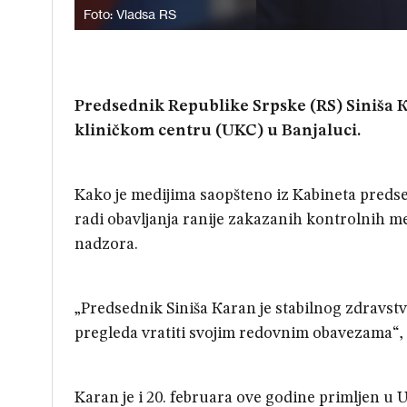
Foto: Vladsa RS
Predsednik Republike Srpske (RS) Siniša 
kliničkom centru (UKC) u Banjaluci.
Kako je medijima saopšteno iz Kabineta pred
radi obavljanja ranije zakazanih kontrolnih m
nadzora.
„Predsednik Siniša Кaran je stabilnog zdravst
pregleda vratiti svojim redovnim obavezama“, 
Karan je i 20. februara ove godine primljen u U