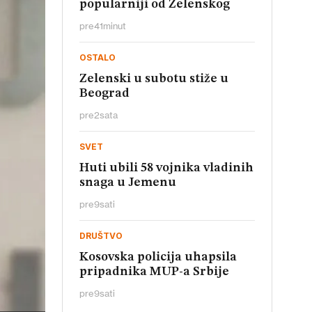
popularniji od Zelenskog
pre
41
minut
OSTALO
Zelenski u subotu stiže u
Beograd
pre
2
sata
SVET
Huti ubili 58 vojnika vladinih
snaga u Jemenu
pre
9
sati
DRUŠTVO
Kosovska policija uhapsila
pripadnika MUP-a Srbije
pre
9
sati