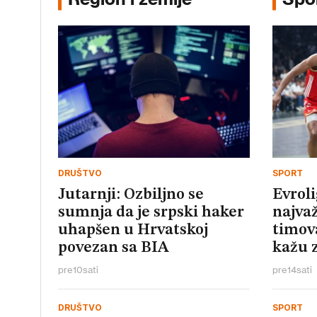
DRUŠTVO
SPORT
Jutarnji: Ozbiljno se
Evroli
sumnja da je srpski haker
najvaž
uhapšen u Hrvatskoj
timova
povezan sa BIA
kažu z
pre
10
sati
pre
14
sati
DRUŠTVO
SPORT