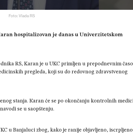
Foto: Vlada RS
Кaran hospitalizovan je danas u Univerzitetskom
sednika RS, Karan je u UKC primljen u prepodnevnim čas
edicinskih pregleda, koji su do redovnog zdravstvenog
venog stanja. Кaran će se po okončanju kontrolnih medic
navodi se u saopštenju.
KC u Banjaluci zbog, kako je ranije objavljeno, iscrpljenos