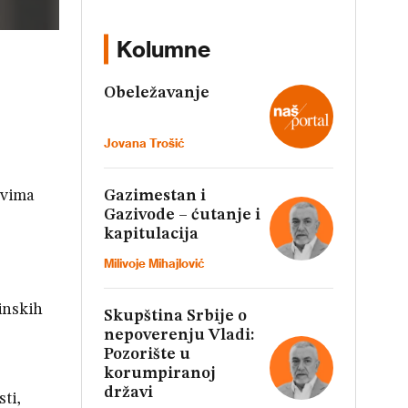
Kolumne
Obeležavanje
Jovana Trošić
Gazimestan i
ovima
Gazivode – ćutanje i
kapitulacija
Milivoje Mihajlović
inskih
Skupština Srbije o
nepoverenju Vladi:
Pozorište u
korumpiranoj
državi
ti,