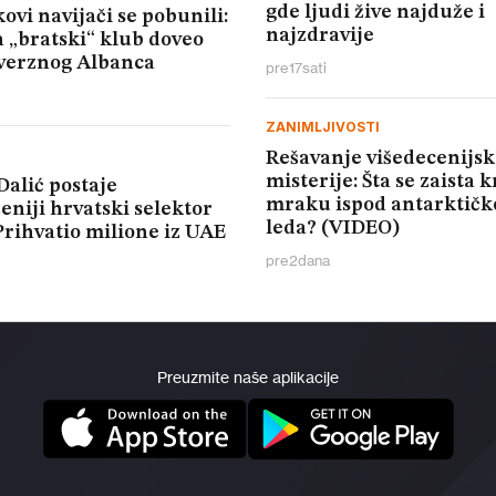
gde ljudi žive najduže i
ovi navijači se pobunili:
najzdravije
 „bratski“ klub doveo
verznog Albanca
pre
17
sati
ZANIMLJIVOSTI
Rešavanje višedecenijsk
misterije: Šta se zaista k
Dalić postaje
mraku ispod antarktičk
eniji hrvatski selektor
leda? (VIDEO)
Prihvatio milione iz UAE
pre
2
dana
Preuzmite naše aplikacije