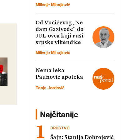
Milivoje Mihajlović
Od Vučićevog „Ne
dam Gazivode“ do
JUL-ovca koji ruši
srpske vikendice
Milivoje Mihajlović
Nema leka
Paunović apoteka
Tanja Jordović
Najčitanije
DRUŠTVO
Šajn: Stanija Dobrojević