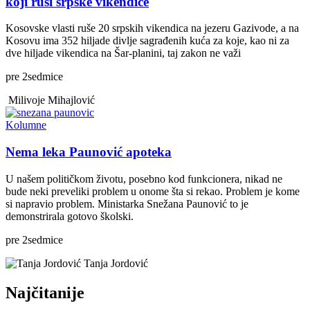
koji ruši srpske vikendice
Kosovske vlasti ruše 20 srpskih vikendica na jezeru Gazivode, a na
Kosovu ima 352 hiljade divlje sagrađenih kuća za koje, kao ni za
dve hiljade vikendica na Šar-planini, taj zakon ne važi
pre
2
sedmice
Milivoje Mihajlović
Kolumne
Nema leka Paunović apoteka
U našem političkom životu, posebno kod funkcionera, nikad ne
bude neki preveliki problem u onome šta si rekao. Problem je kome
si napravio problem. Ministarka Snežana Paunović to je
demonstrirala gotovo školski.
pre
2
sedmice
Tanja Jordović
Najčitanije