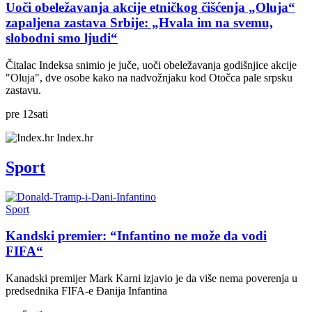
Uoči obeležavanja akcije etničkog čišćenja „Oluja“
zapaljena zastava Srbije: „Hvala im na svemu,
slobodni smo ljudi“
Čitalac Indeksa snimio je juče, uoči obeležavanja godišnjice akcije
"Oluja", dve osobe kako na nadvožnjaku kod Otočca pale srpsku
zastavu.
pre
12
sati
Index.hr
Sport
Sport
Kandski premier: “Infantino ne može da vodi
FIFA“
Kanadski premijer Mark Karni izjavio je da više nema poverenja u
predsednika FIFA-e Đanija Infantina