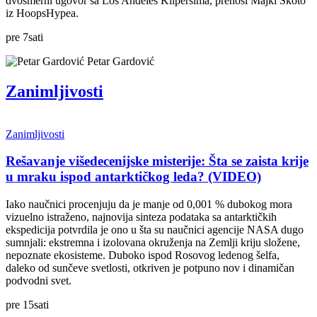
dvosmerni ugovor sa Los Anđeles Klipersima, prenosi Majkl Skoto
iz HoopsHypea.
pre
7
sati
Petar Gardović
Zanimljivosti
Zanimljivosti
Rešavanje višedecenijske misterije: Šta se zaista krije
u mraku ispod antarktičkog leda? (VIDEO)
Iako naučnici procenjuju da je manje od 0,001 % dubokog mora
vizuelno istraženo, najnovija sinteza podataka sa antarktičkih
ekspedicija potvrdila je ono u šta su naučnici agencije NASA dugo
sumnjali: ekstremna i izolovana okruženja na Zemlji kriju složene,
nepoznate ekosisteme. Duboko ispod Rosovog ledenog šelfa,
daleko od sunčeve svetlosti, otkriven je potpuno nov i dinamičan
podvodni svet.
pre
15
sati