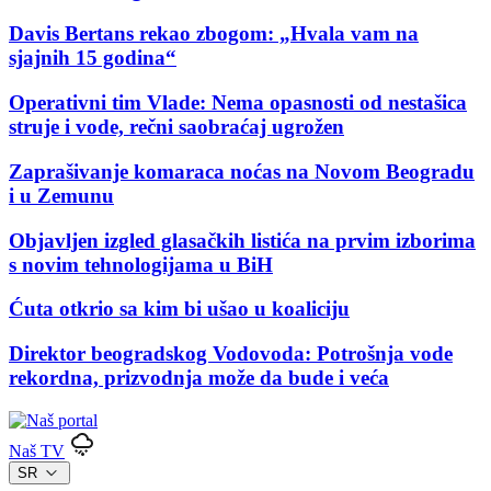
Davis Bertans rekao zbogom: „Hvala vam na
sjajnih 15 godina“
Operativni tim Vlade: Nema opasnosti od nestašica
struje i vode, rečni saobraćaj ugrožen
Zaprašivanje komaraca noćas na Novom Beogradu
i u Zemunu
Objavljen izgled glasačkih listića na prvim izborima
s novim tehnologijama u BiH
Ćuta otkrio sa kim bi ušao u koaliciju
Direktor beogradskog Vodovoda: Potrošnja vode
rekordna, prizvodnja može da bude i veća
Naš TV
SR