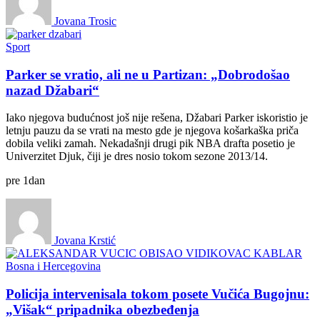
Jovana Trosic
Sport
Parker se vratio, ali ne u Partizan: „Dobrodošao
nazad Džabari“
Iako njegova budućnost još nije rešena, Džabari Parker iskoristio je
letnju pauzu da se vrati na mesto gde je njegova košarkaška priča
dobila veliki zamah. Nekadašnji drugi pik NBA drafta posetio je
Univerzitet Djuk, čiji je dres nosio tokom sezone 2013/14.
pre
1
dan
Jovana Krstić
Bosna i Hercegovina
Policija intervenisala tokom posete Vučića Bugojnu:
„Višak“ pripadnika obezbeđenja