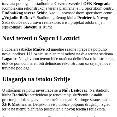
travnata podloga na stadionima
Crvene zvezde
i
OFK Beograda
.
Kompleksna rekonstrukcija terena planirana je i u Sportskom centru
Fudbalskog saveza Srbije
, kao i u novosadskom sportskom centru
„Vujadin Boškov“
. Stadion ugašenog kluba
Proleter
iz Novog
Sada dobiće novu travu i reflektore, a isti projekat odobren je i
srpskoligašu
Slovenu
iz Rume.
Novi tereni u Šapcu i Loznici
Fudbaleri šabačke
Mačve
od naredne sezone igraće na potpuno
novoj podlozi. U Loznici su planirani radovi na dva terena stadiona
Lagator
. Na glavnom terenu biće urađena delimična rekonstrukcija,
dok će pomoćni teren biti delimično rekonstruisan uz sejanje nove
travnate podloge.
Ulaganja na istoku Srbije
U istočnom regionu investiraće se u
Niš
i
Leskovac
. Na stadionu
kluba
Radnički
predviđeno je renoviranje službenih i ostalih
prostorija, dok se glavni teren neće menjati. Sa druge strane, stadion
ŽFK Mašinca
na Delijskom visu dobiće potpuno drugačiji izgled
jer je na njemu planirano postavljanje novog terena i reflektora.