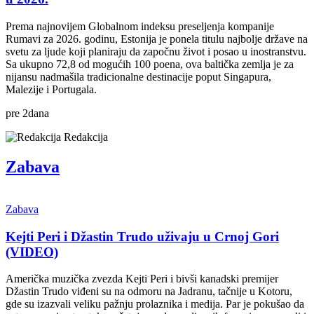
Prema najnovijem Globalnom indeksu preseljenja kompanije
Rumavi za 2026. godinu, Estonija je ponela titulu najbolje države na
svetu za ljude koji planiraju da započnu život i posao u inostranstvu.
Sa ukupno 72,8 od mogućih 100 poena, ova baltička zemlja je za
nijansu nadmašila tradicionalne destinacije poput Singapura,
Malezije i Portugala.
pre
2
dana
Redakcija
Zabava
Zabava
Kejti Peri i Džastin Trudo uživaju u Crnoj Gori
(VIDEO)
Američka muzička zvezda Kejti Peri i bivši kanadski premijer
Džastin Trudo viđeni su na odmoru na Jadranu, tačnije u Kotoru,
gde su izazvali veliku pažnju prolaznika i medija. Par je pokušao da