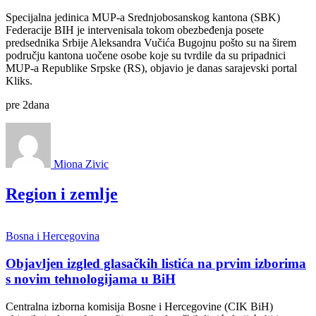
Specijalna jedinica MUP-a Srednjobosanskog kantona (SBK)
Federacije BIH je intervenisala tokom obezbeđenja posete
predsednika Srbije Aleksandra Vučića Bugojnu pošto su na širem
području kantona uočene osobe koje su tvrdile da su pripadnici
MUP-a Republike Srpske (RS), objavio je danas sarajevski portal
Kliks.
pre
2
dana
Miona Zivic
Region i zemlje
Bosna i Hercegovina
Objavljen izgled glasačkih listića na prvim izborima
s novim tehnologijama u BiH
Centralna izborna komisija Bosne i Hercegovine (CIK BiH)