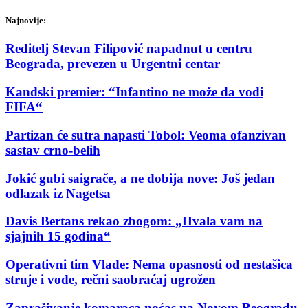
Najnovije:
Reditelj Stevan Filipović napadnut u centru
Beograda, prevezen u Urgentni centar
Kandski premier: “Infantino ne može da vodi
FIFA“
Partizan će sutra napasti Tobol: Veoma ofanzivan
sastav crno-belih
Jokić gubi saigrače, a ne dobija nove: Još jedan
odlazak iz Nagetsa
Davis Bertans rekao zbogom: „Hvala vam na
sjajnih 15 godina“
Operativni tim Vlade: Nema opasnosti od nestašica
struje i vode, rečni saobraćaj ugrožen
Zaprašivanje komaraca noćas na Novom Beogradu