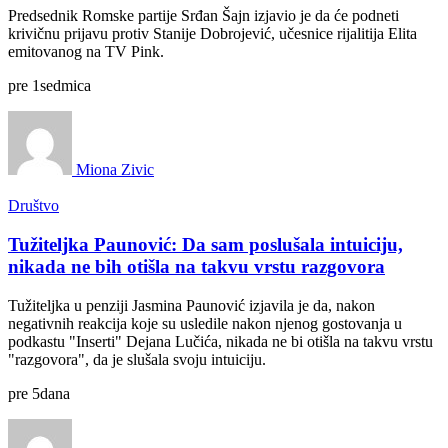
Predsednik Romske partije Srđan Šajn izjavio je da će podneti
krivičnu prijavu protiv Stanije Dobrojević, učesnice rijalitija Elita
emitovanog na TV Pink.
pre
1
sedmica
Miona Zivic
Društvo
Tužiteljka Paunović: Da sam poslušala intuiciju,
nikada ne bih otišla na takvu vrstu razgovora
Tužiteljka u penziji Jasmina Paunović izjavila je da, nakon
negativnih reakcija koje su usledile nakon njenog gostovanja u
podkastu "Inserti" Dejana Lučića, nikada ne bi otišla na takvu vrstu
"razgovora", da je slušala svoju intuiciju.
pre
5
dana