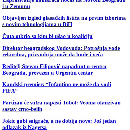
i u Zemunu
Objavljen izgled glasačkih listića na prvim izborima
s novim tehnologijama u BiH
Ćuta otkrio sa kim bi ušao u koaliciju
Direktor beogradskog Vodovoda: Potrošnja vode
rekordna, prizvodnja može da bude i veća
Reditelj Stevan Filipović napadnut u centru
Beograda, prevezen u Urgentni centar
Kandski premier: “Infantino ne može da vodi
FIFA“
Partizan će sutra napasti Tobol: Veoma ofanzivan
sastav crno-belih
Jokić gubi saigrače, a ne dobija nove: Još jedan
odlazak iz Nagetsa