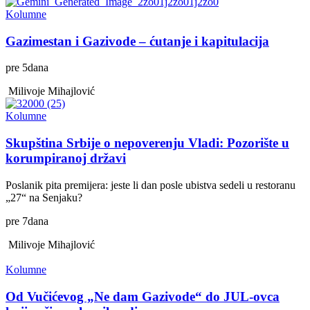
Kolumne
Gazimestan i Gazivode – ćutanje i kapitulacija
pre
5
dana
Milivoje Mihajlović
Kolumne
Skupština Srbije o nepoverenju Vladi: Pozorište u
korumpiranoj državi
Poslanik pita premijera: jeste li dan posle ubistva sedeli u restoranu
„27“ na Senjaku?
pre
7
dana
Milivoje Mihajlović
Kolumne
Od Vučićevog „Ne dam Gazivode“ do JUL-ovca