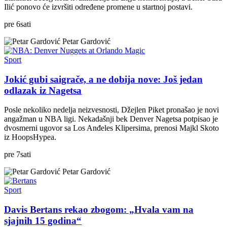
Ilić ponovo će izvršiti određene promene u startnoj postavi.
pre
6
sati
Petar Gardović
Sport
Jokić gubi saigrače, a ne dobija nove: Još jedan
odlazak iz Nagetsa
Posle nekoliko nedelja neizvesnosti, Džejlen Piket pronašao je novi
angažman u NBA ligi. Nekadašnji bek Denver Nagetsa potpisao je
dvosmerni ugovor sa Los Anđeles Klipersima, prenosi Majkl Skoto
iz HoopsHypea.
pre
7
sati
Petar Gardović
Sport
Davis Bertans rekao zbogom: „Hvala vam na
sjajnih 15 godina“