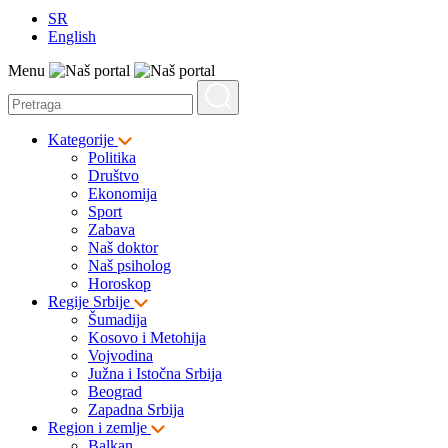
SR
English
Menu
Kategorije
Politika
Društvo
Ekonomija
Sport
Zabava
Naš doktor
Naš psiholog
Horoskop
Regije Srbije
Šumadija
Kosovo i Metohija
Vojvodina
Južna i Istočna Srbija
Beograd
Zapadna Srbija
Region i zemlje
Balkan