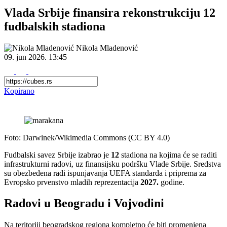
Vlada Srbije finansira rekonstrukciju 12
fudbalskih stadiona
Nikola Mladenović
09. jun 2026.
13:45
Kopirano
Foto: Darwinek/Wikimedia Commons (CC BY 4.0)
Fudbalski savez Srbije izabrao je
12
stadiona na kojima će se raditi
infrastrukturni radovi, uz finansijsku podršku Vlade Srbije. Sredstva
su obezbeđena radi ispunjavanja UEFA standarda i priprema za
Evropsko prvenstvo mladih reprezentacija
2027.
godine.
Radovi u Beogradu i Vojvodini
Na teritoriji beogradskog regiona kompletno će biti promenjena