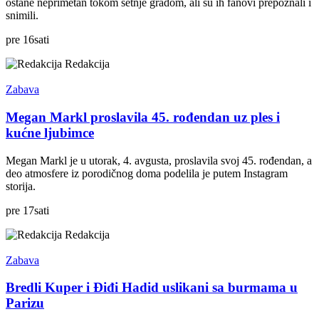
ostane neprimetan tokom šetnje gradom, ali su ih fanovi prepoznali i
snimili.
pre
16
sati
Redakcija
Zabava
Megan Markl proslavila 45. rođendan uz ples i
kućne ljubimce
Megan Markl je u utorak, 4. avgusta, proslavila svoj 45. rođendan, a
deo atmosfere iz porodičnog doma podelila je putem Instagram
storija.
pre
17
sati
Redakcija
Zabava
Bredli Kuper i Điđi Hadid uslikani sa burmama u
Parizu