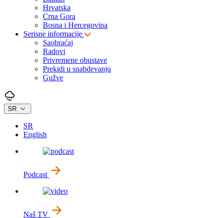
Hrvatska
Crna Gora
Bosna i Hercegovina
Serisne informacije
Saobraćaj
Radovi
Privremene obustave
Prekidi u snabdevanju
Gužve
SR
SR
English
Podcast
Naš TV