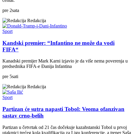
centar.
pre
2
sata
Redakcija
Sport
Kandski premier: “Infantino ne može da vodi
FIFA“
Kanadski premijer Mark Karni izjavio je da više nema poverenja u
predsednika FIFA-e Đanija Infantina
pre
5
sati
Redakcija
Sport
Partizan će sutra napasti Tobol: Veoma ofanzivan
sastav crno-belih
Partizan u četvrtak od 21 čas dočekuje kazahstanski Tobol u prvoj
utakmici trećeg kola kvalifikacija za Ligu konferencije, a trener Saša