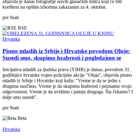
objavila je danas fotografije novih glasačkih listića koji će biti
korišteni na opštim izborima zakazanim za 4. oktobar.
pre
9
sati
RSE
Hrvatska
Pismo mladih iz Srbije i Hrvatske povodom Oluje:
Susedi smo, skupimo hrabrosti i pogledajmo se
Inicijativa mladih za ljudska prava (YIHR) je danas, povodom 31.
godišnjice hrvatske vojno-policijske akcije "Oluja", objavila pismo
mladih iz Srbije i Hrvatske koji kažu: "Vreme je da se jedni s
drugima suočimo. Vreme je da skupimo hrabrosti i priznamo svoju
odgovornost. Vreme je da uvidimo i patnju drugoga. Šta čekamo? I
dalje smo susedi".
pre
9
sati
Beta
Hrvatska