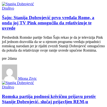
Društvo
Šajn: Stanija Dobrojević prvo vređala Rome, a
onda joj TV Pink omogućila da relativizuje te
uvrede
Predsednik Romske partije Srđan Šajn rekao je da je televizija Pink
još jednom dozvolila da se u njenom programu vređaju pripadnici
romskog narodam jer je rijaliti zvezdi Staniji Dobrojević omogućeno
da pokuša da relativizuje svoje ranije uvrede upućene Romima.
pre
2
dana
Miona Zivic
Društvo
Romska partija podnosi krivičnu prijavu protiv
Stanije Dobrojević, slučaj prijavljen REM-u