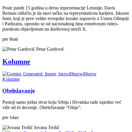
Posle punih 15 godina u dresu reprezentacije Letonije, Davis
Bertans odlučio je da stavi tačku na reprezentativnu karijeru. Iskusni
šuter, koji je prve velike evropske korake napravio u Union Olimpiji
i Partizanu, oprostio se od nacionalnog tima emotivnom video-
porukom objavljenom na društvenoj mreži X.
pre
8
sati
Petar Gardović
Kolumne
Kolumne
Obeležavanje
Postoji samo jedna stvar koju Srbija i Hrvatska rade zajedno već
više od tri decenije. Obeležavanje “Oluje”.
pre
1
dan
Jovana Trošić