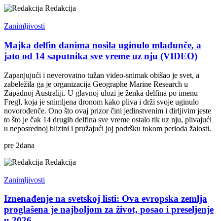
Redakcija
Zanimljivosti
Majka delfin danima nosila uginulo mladunče, a
jato od 14 saputnika sve vreme uz nju (VIDEO)
Zapanjujući i neverovatno tužan video-snimak obišao je svet, a
zabeležila ga je organizacija Geographe Marine Research u
Zapadnoj Australiji. U glavnoj ulozi je ženka delfina po imenu
Fregl, koja je snimljena dronom kako pliva i drži svoje uginulo
novorođenče. Ono što ovaj prizor čini jedinstvenim i dirljivim jeste
to što je čak 14 drugih delfina sve vreme ostalo tik uz nju, plivajući
u neposrednoj blizini i pružajući joj podršku tokom perioda žalosti.
pre
2
dana
Redakcija
Zanimljivosti
Iznenađenje na svetskoj listi: Ova evropska zemlja
proglašena je najboljom za život, posao i preseljenje
u 2026.