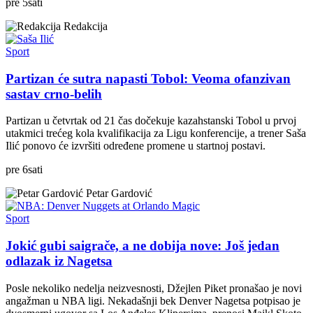
pre
5
sati
Redakcija
Sport
Partizan će sutra napasti Tobol: Veoma ofanzivan
sastav crno-belih
Partizan u četvrtak od 21 čas dočekuje kazahstanski Tobol u prvoj
utakmici trećeg kola kvalifikacija za Ligu konferencije, a trener Saša
Ilić ponovo će izvršiti određene promene u startnoj postavi.
pre
6
sati
Petar Gardović
Sport
Jokić gubi saigrače, a ne dobija nove: Još jedan
odlazak iz Nagetsa
Posle nekoliko nedelja neizvesnosti, Džejlen Piket pronašao je novi
angažman u NBA ligi. Nekadašnji bek Denver Nagetsa potpisao je