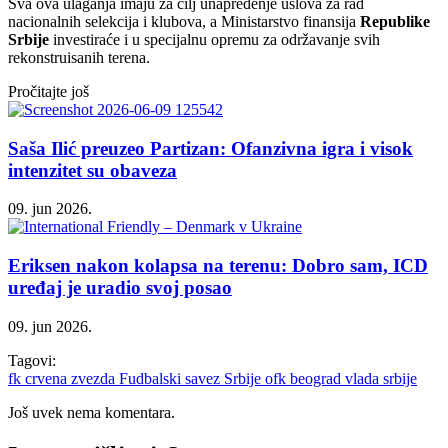
Sva ova ulaganja imaju za cilj unapređenje uslova za rad
nacionalnih selekcija i klubova, a Ministarstvo finansija
Republike
Srbije
investiraće i u specijalnu opremu za održavanje svih
rekonstruisanih terena.
Pročitajte još
Saša Ilić preuzeo Partizan: Ofanzivna igra i visok
intenzitet su obaveza
09. jun 2026.
Eriksen nakon kolapsa na terenu: Dobro sam, ICD
uređaj je uradio svoj posao
09. jun 2026.
Tagovi:
fk crvena zvezda
Fudbalski savez Srbije
ofk beograd
vlada srbije
Još uvek nema komentara.