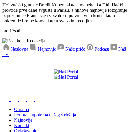
Holivudski glumac Bredli Kuper i slavna manekenka Điđi Hadid
provode prve dane avgusta u Parizu, a njihove najnovije fotografije
iz prestonice Francuske izazvale su pravu lavinu komentara i
pokrenule brojne komentare u svetskim medijima.
pre
17
sati
Redakcija
Naslovna
Najnovije
Naše priče
Podcast
Naš
TV
Preuzmite naše aplikacije
O nama
Ponovna upotreba našeg sadržaja
Najnovije
Kontakt
Oglašavanje