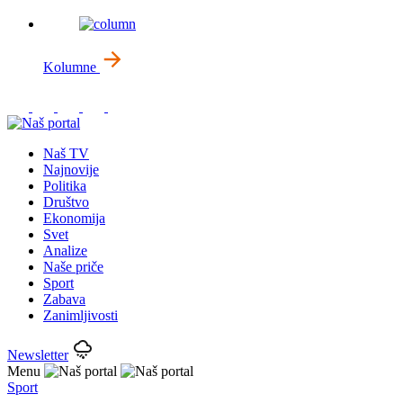
Kolumne
Naš TV
Najnovije
Politika
Društvo
Ekonomija
Svet
Analize
Naše priče
Sport
Zabava
Zanimljivosti
Newsletter
Menu
Sport