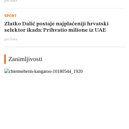
pre
3
sata
SPORT
Zlatko Dalić postaje najplaćeniji hrvatski
selektor ikada: Prihvatio milione iz UAE
pre
3
sata
Zanimljivosti