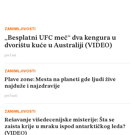
ZANIMLJIVOSTI
„Besplatni UFC meč“ dva kengura u
dvorištu kuće u Australiji (VIDEO)
pre
1
sat
ZANIMLJIVOSTI
Plave zone: Mesta na planeti gde ljudi žive
najduže i najzdravije
pre
5
sati
ZANIMLJIVOSTI
Rešavanje višedecenijske misterije: Šta se
zaista krije u mraku ispod antarktičkog leda?
(VIDEO)