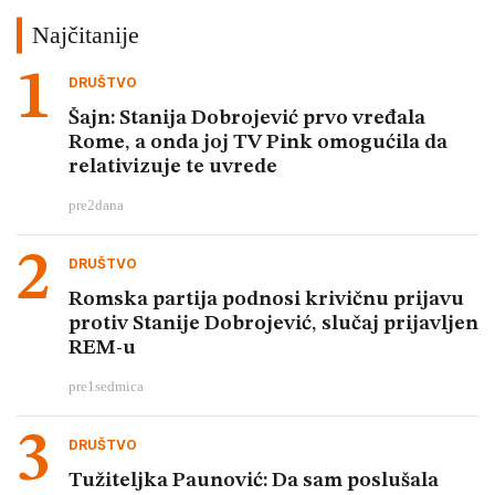
Najčitanije
DRUŠTVO
Šajn: Stanija Dobrojević prvo vređala
Rome, a onda joj TV Pink omogućila da
relativizuje te uvrede
pre
2
dana
DRUŠTVO
Romska partija podnosi krivičnu prijavu
protiv Stanije Dobrojević, slučaj prijavljen
REM-u
pre
1
sedmica
DRUŠTVO
Tužiteljka Paunović: Da sam poslušala