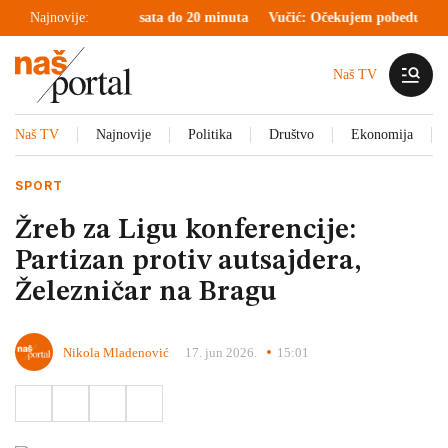
ima čekaju od tri sata do 20 minuta
Najnovije:
Vučić: Očekujem pobedu vlasti i
Naš TV
Naš TV
Najnovije
Politika
Društvo
Ekonomija
SPORT
Žreb za Ligu konferencije:
Partizan protiv autsajdera,
Železničar na Bragu
Nikola Mladenović
17. jun 2026.
15:01