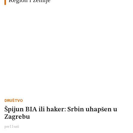
DRUŠTVO
Špijun BIA ili haker: Srbin uhapšen u
Zagrebu
pre
11
sati