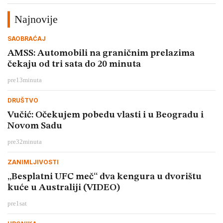
Najnovije
SAOBRAĆAJ
AMSS: Automobili na graničnim prelazima
čekaju od tri sata do 20 minuta
pre
13
minuta
DRUŠTVO
Vučić: Očekujem pobedu vlasti i u Beogradu i
Novom Sadu
pre
32
minuta
ZANIMLJIVOSTI
„Besplatni UFC meč“ dva kengura u dvorištu
kuće u Australiji (VIDEO)
pre
1
sat