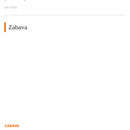
pre
1
dan
Zabava
ZABAVA