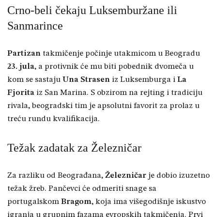
Crno-beli čekaju Luksemburžane ili
Sanmarince
Partizan
takmičenje počinje utakmicom u Beogradu
23. jula
, a protivnik će mu biti pobednik dvomeča u
kom se sastaju
Una Strasen
iz Luksemburga i
La
Fjorita
iz San Marina. S obzirom na rejting i tradiciju
rivala, beogradski tim je apsolutni favorit za prolaz u
treću rundu kvalifikacija.
Težak zadatak za Železničar
Za razliku od Beograđana,
Železničar
je dobio izuzetno
težak žreb. Pančevci će odmeriti snage sa
portugalskom
Bragom
, koja ima višegodišnje iskustvo
igranja u grupnim fazama evropskih takmičenja. Prvi