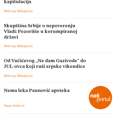
kapitulacija
Milivoje Mihajlović
Skupština Srbije o nepoverenju
Vladi: Pozorište u korumpiranoj
državi
Milivoje Mihajlović
Od Vučićevog „Ne dam Gazivode“ do
JUL-ovca koji ruši srpske vikendice
Milivoje Mihajlović
Nema leka Paunović apoteka
Tanja Jordović