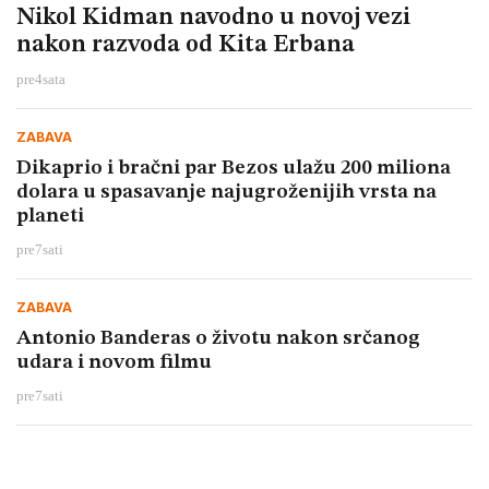
Nikol Kidman navodno u novoj vezi
nakon razvoda od Kita Erbana
pre
4
sata
ZABAVA
Dikaprio i bračni par Bezos ulažu 200 miliona
dolara u spasavanje najugroženijih vrsta na
planeti
pre
7
sati
ZABAVA
Antonio Banderas o životu nakon srčanog
udara i novom filmu
pre
7
sati