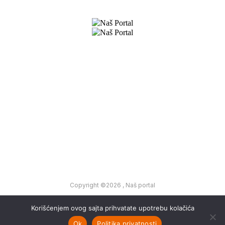
Preuzmite naše aplikacije
O nama
Ponovna upotreba našeg sadržaja
Najnovije
Kontakt
Oglašavanje
Politika privatnosti
Impresum
Newsletter
Copyright ©2026 ,
Naš portal
Korišćenjem ovog sajta prihvatate upotrebu kolačića
Ok
Politika privatnosti