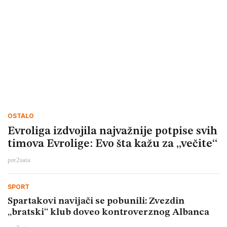
OSTALO
Evroliga izdvojila najvažnije potpise svih
timova Evrolige: Evo šta kažu za „večite“
pre
2
sata
SPORT
Spartakovi navijači se pobunili: Zvezdin
„bratski“ klub doveo kontroverznog Albanca