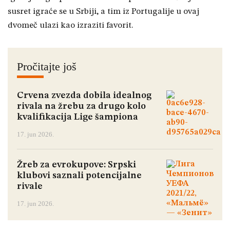
susret igraće se u Srbiji, a tim iz Portugalije u ovaj
dvomeč ulazi kao izraziti favorit.
Pročitajte još
Crvena zvezda dobila idealnog
rivala na žrebu za drugo kolo
kvalifikacija Lige šampiona
17. jun 2026.
Žreb za evrokupove: Srpski
klubovi saznali potencijalne
rivale
17. jun 2026.