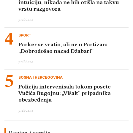
intuiciju, nikada ne bih otišla na takvu
vrstu razgovora
pre
5
dana
SPORT
Parker se vratio, ali ne u Partizan:
„Dobrodošao nazad Džabari“
pre
2
dana
BOSNA I HERCEGOVINA
Policija intervenisala tokom posete
Vučića Bugojnu: „Višak“ pripadnika
obezbeđenja
pre
3
dana
Region i zemlje