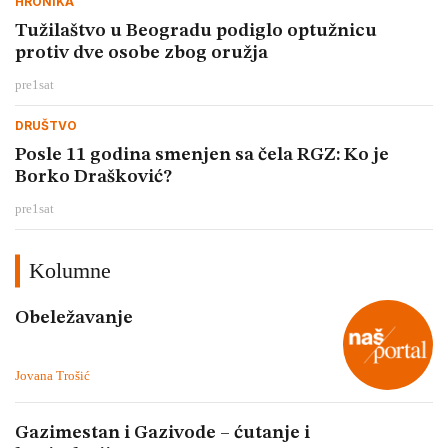
HRONIKA
Tužilaštvo u Beogradu podiglo optužnicu
protiv dve osobe zbog oružja
pre
1
sat
DRUŠTVO
Posle 11 godina smenjen sa čela RGZ: Ko je
Borko Drašković?
pre
1
sat
Kolumne
Obeležavanje
Jovana Trošić
Gazimestan i Gazivode – ćutanje i