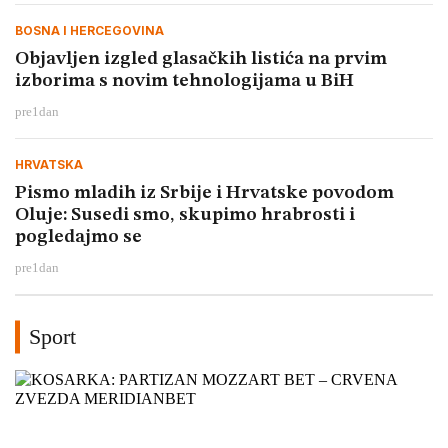
BOSNA I HERCEGOVINA
Objavljen izgled glasačkih listića na prvim
izborima s novim tehnologijama u BiH
pre
1
dan
HRVATSKA
Pismo mladih iz Srbije i Hrvatske povodom
Oluje: Susedi smo, skupimo hrabrosti i
pogledajmo se
pre
1
dan
Sport