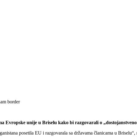
cima Evropske unije u Briselu kako bi razgovarali o „dostojanstv
z Avganistana posetila EU i razgovarala sa državama članicama u Briselu“