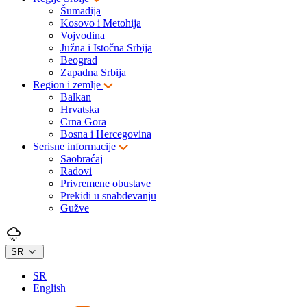
Šumadija
Kosovo i Metohija
Vojvodina
Južna i Istočna Srbija
Beograd
Zapadna Srbija
Region i zemlje
Balkan
Hrvatska
Crna Gora
Bosna i Hercegovina
Serisne informacije
Saobraćaj
Radovi
Privremene obustave
Prekidi u snabdevanju
Gužve
SR
SR
English