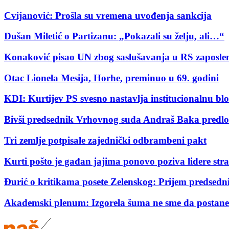
Cvijanović: Prošla su vremena uvođenja sankcija
Dušan Miletić o Partizanu: „Pokazali su želju, ali…“
Konaković pisao UN zbog saslušavanja u RS zaposlen
Otac Lionela Mesija, Horhe, preminuo u 69. godini
KDI: Kurtijev PS svesno nastavlja institucionalnu b
Bivši predsednik Vrhovnog suda Andraš Baka predl
Tri zemlje potpisale zajednički odbrambeni pakt
Kurti pošto je gađan jajima ponovo poziva lidere str
Đurić o kritikama posete Zelenskog: Prijem predsedni
Akademski plenum: Izgorela šuma ne sme da postane 