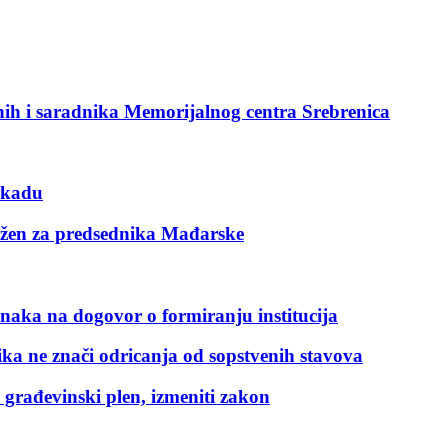
ih i saradnika Memorijalnog centra Srebrenica
lokadu
ožen za predsednika Mađarske
anaka na dogovor o formiranju institucija
ka ne znači odricanja od sopstvenih stavova
građevinski plen, izmeniti zakon