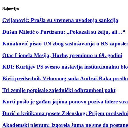
Najnovije:
Cvijanović: Prošla su vremena uvođenja sankcija
Dušan Miletić o Partizanu: „Pokazali su želju, ali…“
Konaković pisao UN zbog saslušavanja u RS zaposlen
Otac Lionela Mesija, Horhe, preminuo u 69. godini
KDI: Kurtijev PS svesno nastavlja institucionalnu b
Bivši predsednik Vrhovnog suda Andraš Baka predl
Tri zemlje potpisale zajednički odbrambeni pakt
Kurti pošto je gađan jajima ponovo poziva lidere str
Đurić o kritikama posete Zelenskog: Prijem predsedni
Akademski plenum: Izgorela šuma ne sme da postane 