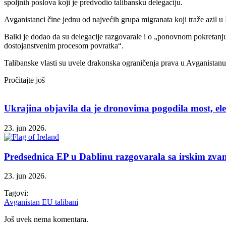
spoljnih poslova koji je predvodio talibansku delegaciju.
Avganistanci čine jednu od najvećih grupa migranata koji traže azil u E
Balki je dodao da su delegacije razgovarale i o „ponovnom pokretanj
dostojanstvenim procesom povratka“.
Talibanske vlasti su uvele drakonska ograničenja prava u Avganistanu,
Pročitajte još
Ukrajina objavila da je dronovima pogodila most, el
23. jun 2026.
Predsednica EP u Dablinu razgovarala sa irskim zv
23. jun 2026.
Tagovi:
Avganistan
EU
talibani
Još uvek nema komentara.