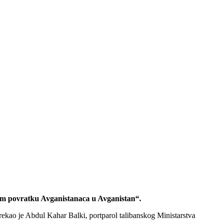
enom povratku Avganistanaca u Avganistan“.
, rekao je Abdul Kahar Balki, portparol talibanskog Ministarstva