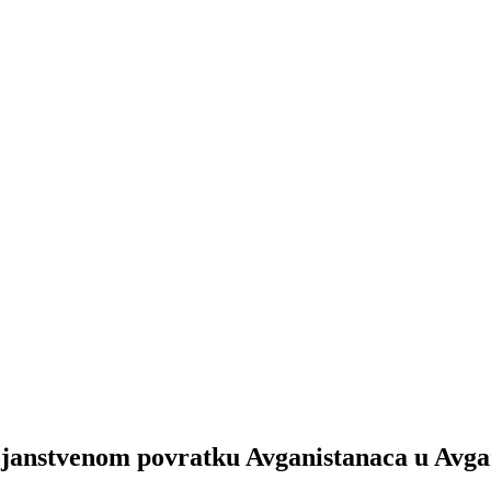
tojanstvenom povratku Avganistanaca u Avga