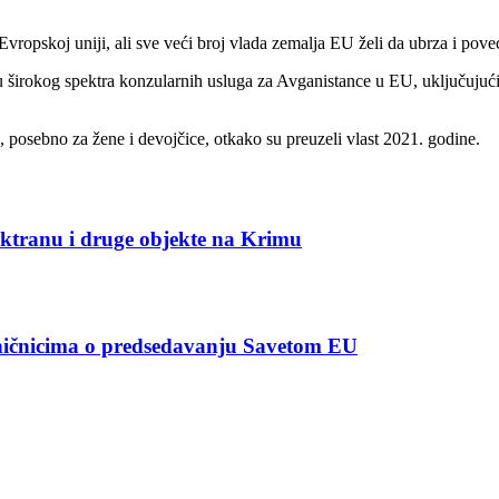
vropskoj uniji, ali sve veći broj vlada zemalja EU želi da ubrza i poveć
u širokog spektra konzularnih usluga za Avganistance u EU, uključujuć
 posebno za žene i devojčice, otkako su preuzeli vlast 2021. godine.
ektranu i druge objekte na Krimu
aničnicima o predsedavanju Savetom EU