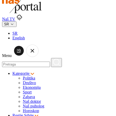
Naš TV
SR
SR
English
Menu
Kategorije
Politika
Društvo
Ekonomija
Sport
Zabava
Naš doktor
Naš psiholog
Horoskop
Regije Srbije