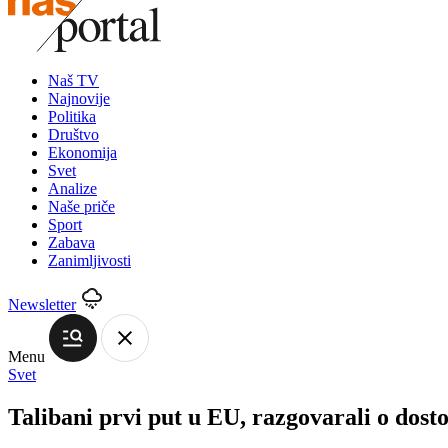
Naš TV
Najnovije
Politika
Društvo
Ekonomija
Svet
Analize
Naše priče
Sport
Zabava
Zanimljivosti
Newsletter
Menu
Svet
Talibani prvi put u EU, razgovarali o dos