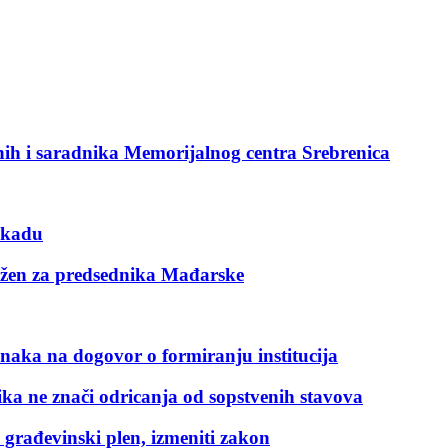
ih i saradnika Memorijalnog centra Srebrenica
lokadu
ožen za predsednika Mađarske
anaka na dogovor o formiranju institucija
ka ne znači odricanja od sopstvenih stavova
građevinski plen, izmeniti zakon