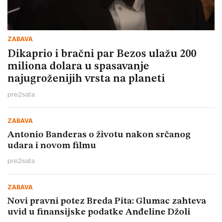
ZABAVA
Dikaprio i bračni par Bezos ulažu 200
miliona dolara u spasavanje
najugroženijih vrsta na planeti
pre
2
sata
ZABAVA
Antonio Banderas o životu nakon srčanog
udara i novom filmu
pre
2
sata
ZABAVA
Novi pravni potez Breda Pita: Glumac zahteva
uvid u finansijske podatke Anđeline Džoli