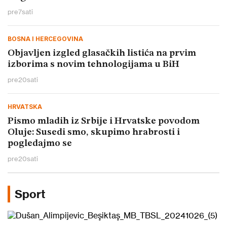
pre
7
sati
BOSNA I HERCEGOVINA
Objavljen izgled glasačkih listića na prvim
izborima s novim tehnologijama u BiH
pre
20
sati
HRVATSKA
Pismo mladih iz Srbije i Hrvatske povodom
Oluje: Susedi smo, skupimo hrabrosti i
pogledajmo se
pre
20
sati
Sport