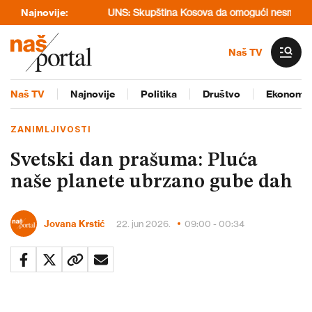
i najzdravije
Najnovije:
UNS: Skupština Kosova da omogući nesmetan rad svim
Naš TV
Naš TV
Najnovije
Politika
Društvo
Ekonomij
ZANIMLJIVOSTI
Svetski dan prašuma: Pluća
naše planete ubrzano gube dah
Jovana Krstić
22. jun 2026.
09:00 - 00:34