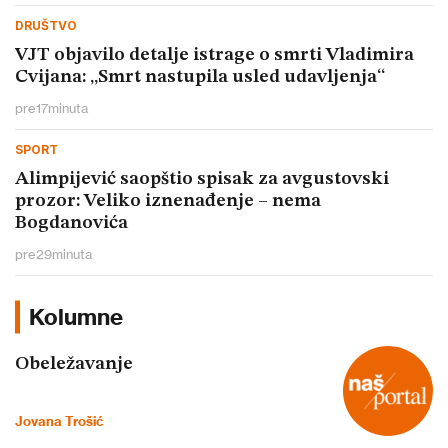
DRUŠTVO
VJT objavilo detalje istrage o smrti Vladimira
Cvijana: „Smrt nastupila usled udavljenja“
pre
17
minuta
SPORT
Alimpijević saopštio spisak za avgustovski
prozor: Veliko iznenađenje – nema
Bogdanovića
pre
29
minuta
Kolumne
Obeležavanje
Jovana Trošić