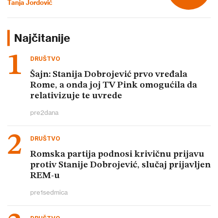
Tanja Jordović
Najčitanije
DRUŠTVO
Šajn: Stanija Dobrojević prvo vređala
Rome, a onda joj TV Pink omogućila da
relativizuje te uvrede
pre
2
dana
DRUŠTVO
Romska partija podnosi krivičnu prijavu
protiv Stanije Dobrojević, slučaj prijavljen
REM-u
pre
1
sedmica