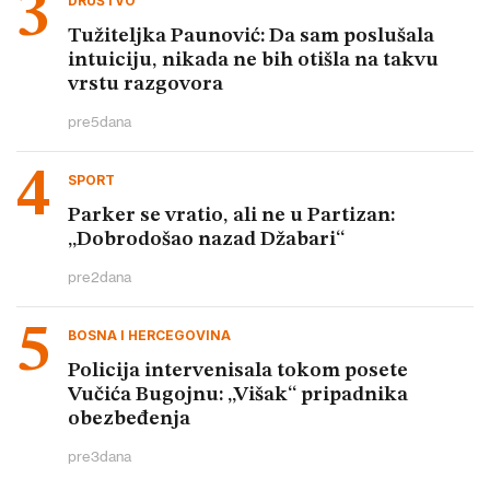
DRUŠTVO
Tužiteljka Paunović: Da sam poslušala
intuiciju, nikada ne bih otišla na takvu
vrstu razgovora
pre
5
dana
SPORT
Parker se vratio, ali ne u Partizan:
„Dobrodošao nazad Džabari“
pre
2
dana
BOSNA I HERCEGOVINA
Policija intervenisala tokom posete
Vučića Bugojnu: „Višak“ pripadnika
obezbeđenja
pre
3
dana