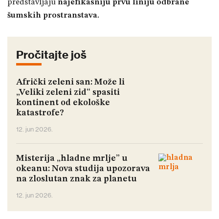
predstavljaju
najefikasniju prvu liniju odbrane
šumskih prostranstava.
Pročitajte još
Afrički zeleni san: Može li
„Veliki zeleni zid“ spasiti
kontinent od ekološke
katastrofe?
12. jun 2026.
Misterija „hladne mrlje” u
okeanu: Nova studija upozorava
na zloslutan znak za planetu
12. jun 2026.