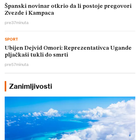
Španski novinar otkrio da li postoje pregovori
Zvezde i Kampaca
pre
37
minuta
SPORT
Ubijen Dejvid Omori: Reprezentativca Ugande
pljačkaši tukli do smrti
pre
57
minuta
Zanimljivosti