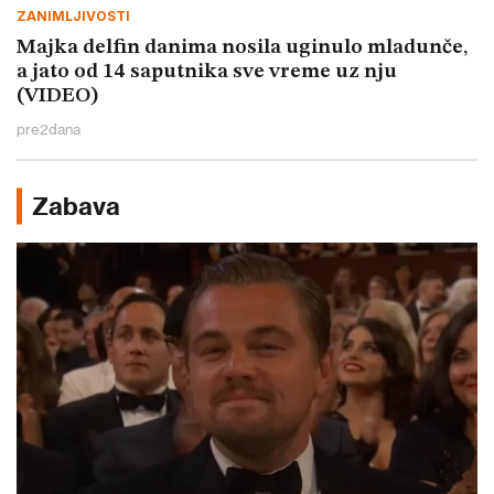
ZANIMLJIVOSTI
Majka delfin danima nosila uginulo mladunče,
a jato od 14 saputnika sve vreme uz nju
(VIDEO)
pre
2
dana
Zabava