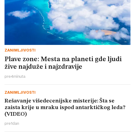
ZANIMLJIVOSTI
Plave zone: Mesta na planeti gde ljudi
žive najduže i najzdravije
pre
4
minuta
ZANIMLJIVOSTI
Rešavanje višedecenijske misterije: Šta se
zaista krije u mraku ispod antarktičkog leda?
(VIDEO)
pre
1
dan