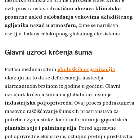
nestanka staništa za brojne ugrožene vrste. Krčenje
ovih prostranstava
drastično ubrzava klimatske
promene usled oslobađanja vekovima skladištenog
ugljenika nazad u atmosferu
, čime se narušava
osetljivi balans celokupnog globalnog ekosistema.
Glavni uzroci krčenja šuma
Podaci međunarodnih
ekoloških organizacija
ukazuju na to da se deforestacija nastavlja
alarmantnom brzinom iz godine u godinu. Glavni
uzročnik krčenja šuma na globalnom nivou je
industrijska poljoprivreda
. Ovaj proces podrazumeva
masovno raščišćavanje šumskih prostranstava za
potrebe uzgoja stoke, kao i za formiranje
gigantskih
plantaža soje i palminog ulja
. Pored agresivne
poljoprivredne ekspanzije, ozbiljnu pretnju predstavlja