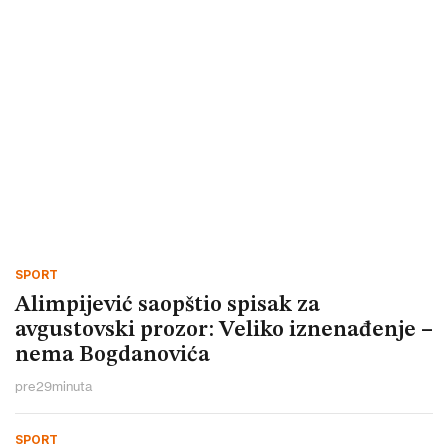
SPORT
Alimpijević saopštio spisak za
avgustovski prozor: Veliko iznenađenje –
nema Bogdanovića
pre
29
minuta
SPORT