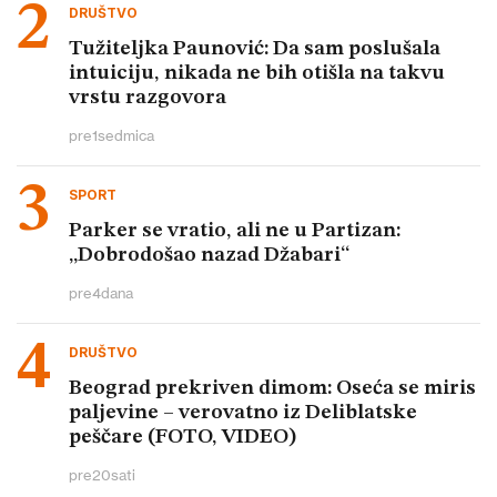
DRUŠTVO
Tužiteljka Paunović: Da sam poslušala
intuiciju, nikada ne bih otišla na takvu
vrstu razgovora
pre
1
sedmica
SPORT
Parker se vratio, ali ne u Partizan:
„Dobrodošao nazad Džabari“
pre
4
dana
DRUŠTVO
Beograd prekriven dimom: Oseća se miris
paljevine – verovatno iz Deliblatske
peščare (FOTO, VIDEO)
pre
20
sati