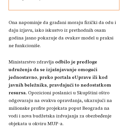
Ona napominje da građani moraju fizički da odu i
daju izjavu, iako iskustvo iz prethodnih osam
godina jasno pokazuje da ovakav model u praksi
ne funkcioniše
.
Ministarstvo zdravlja
odbilo je predloge
udruženja da se izjašnjavanje omogući
jednostavno, preko portala eUprave ili kod
javnih beležnika, pravdajući to nedostatkom
resursa
.
Opozicioni poslanici u Skupštini oštro
odgovaraju na ovakva opravdanja, ukazujući na
milionske profite projekata poput Beograda na
vodi i nova budžetska izdvajanja za obezbeđenje
objekata u okviru MUP-a
.