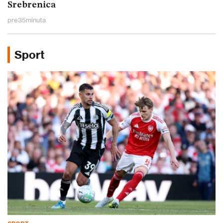
Srebrenica
pre
35
minuta
Sport