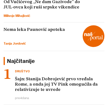
Od Vučićevog „Ne dam Gazivode“ do
JUL-ovca koji ruši srpske vikendice
Milivoje Mihajlović
Nema leka Paunović apoteka
Tanja Jordović
Najčitanije
DRUŠTVO
Šajn: Stanija Dobrojević prvo vređala
Rome, a onda joj TV Pink omogućila da
relativizuje te uvrede
pre
4
dana