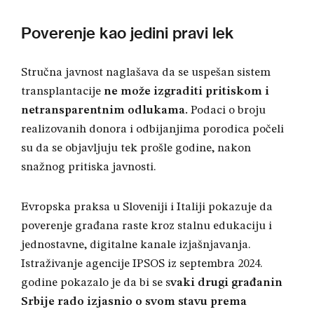
Poverenje kao jedini pravi lek
Stručna javnost naglašava da se uspešan sistem
transplantacije
ne može izgraditi pritiskom i
netransparentnim odlukama
.
Podaci o broju
realizovanih donora i odbijanjima porodica počeli
su da se objavljuju tek prošle godine, nakon
snažnog pritiska javnosti
.
Evropska praksa u Sloveniji i Italiji pokazuje da
poverenje građana raste kroz stalnu edukaciju i
jednostavne, digitalne kanale izjašnjavanja
.
Istraživanje agencije IPSOS iz septembra 2024.
godine pokazalo je da bi se s
vaki drugi građanin
Srbije rado izjasnio o svom stavu prema