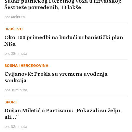
Sudar putničkog i teretnog voza u Hrvatskoj:
Šest teže povređenih, 13 lakše
pre
4
minuta
DRUŠTVO
Oko 100 primedbi na budući urbanistički plan
Niša
pre
28
minuta
BOSNA I HERCEGOVINA
Cvijanović: Prošla su vremena uvođenja
sankcija
pre
32
minuta
SPORT
Dušan Miletić o Partizanu: „Pokazali su želju,
ali…“
pre
32
minuta