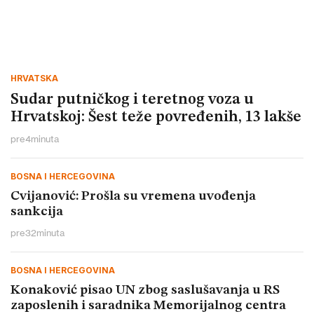
HRVATSKA
Sudar putničkog i teretnog voza u
Hrvatskoj: Šest teže povređenih, 13 lakše
pre
4
minuta
BOSNA I HERCEGOVINA
Cvijanović: Prošla su vremena uvođenja
sankcija
pre
32
minuta
BOSNA I HERCEGOVINA
Konaković pisao UN zbog saslušavanja u RS
zaposlenih i saradnika Memorijalnog centra