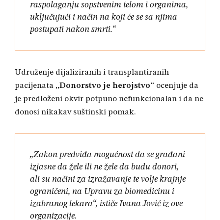
raspolaganju sopstvenim telom i organima,
uključujući i način na koji će se sa njima
postupati nakon smrti.“
Udruženje dijaliziranih i transplantiranih
pacijenata
„Donorstvo je herojstvo“
ocenjuje da
je predloženi okvir potpuno nefunkcionalan i da ne
donosi nikakav suštinski pomak
.
„Zakon predviđa mogućnost da se građani
izjasne da žele ili ne žele da budu donori,
ali su načini za izražavanje te volje krajnje
ograničeni, na Upravu za biomedicinu i
izabranog lekara“, ističe Ivana Jović iz ove
organizacije
.