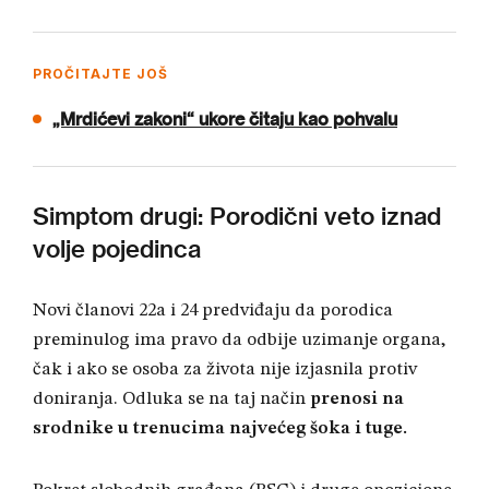
PROČITAJTE JOŠ
„Mrdićevi zakoni“ ukore čitaju kao pohvalu
Simptom drugi: Porodični veto iznad
volje pojedinca
Novi članovi 22a i 24 predviđaju da porodica
preminulog ima pravo da odbije uzimanje organa,
čak i ako se osoba za života nije izjasnila protiv
doniranja
. Odluka se na taj način
prenosi na
srodnike u trenucima najvećeg šoka i tuge
.