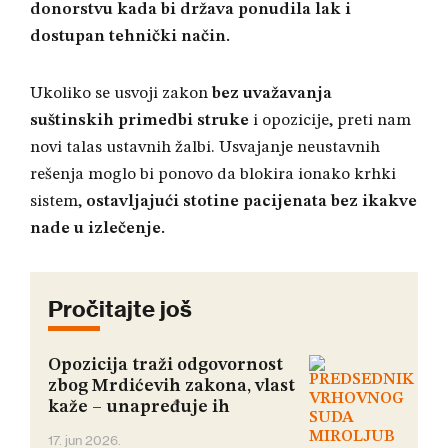
donorstvu kada bi država ponudila lak i
dostupan tehnički način
.
Ukoliko se usvoji zakon
bez uvažavanja
suštinskih primedbi struke
i opozicije, preti nam
novi talas ustavnih žalbi
. Usvajanje neustavnih
rešenja moglo bi ponovo da blokira ionako krhki
sistem,
ostavljajući stotine pacijenata bez ikakve
nade u izlečenje
.
Pročitajte još
Opozicija traži odgovornost
zbog Mrdićevih zakona, vlast
kaže – unapređuje ih
17. jun 2026.