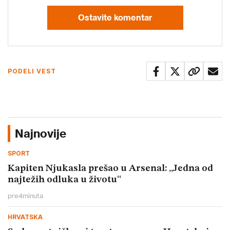
Ostavite komentar
PODELI VEST
Najnovije
SPORT
Kapiten Njukasla prešao u Arsenal: „Jedna od
najtežih odluka u životu“
pre
4
minuta
HRVATSKA