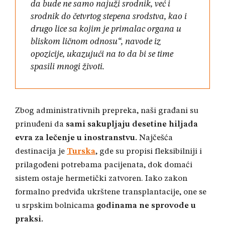
da bude ne samo najuži srodnik, već i
srodnik do četvrtog stepena srodstva, kao i
drugo lice sa kojim je primalac organa u
bliskom ličnom odnosu“, navode iz
opozicije, ukazujući na to da bi se time
spasili mnogi životi
.
Zbog administrativnih prepreka, naši građani su
prinuđeni da
sami sakupljaju desetine hiljada
evra za lečenje u inostranstvu
.
Najčešća
destinacija je
Turska
, gde su propisi fleksibilniji i
prilagođeni potrebama pacijenata, dok domaći
sistem ostaje hermetički zatvoren
. Iako zakon
formalno predviđa ukrštene transplantacije, one se
u srpskim bolnicama
godinama ne sprovode u
praksi
.