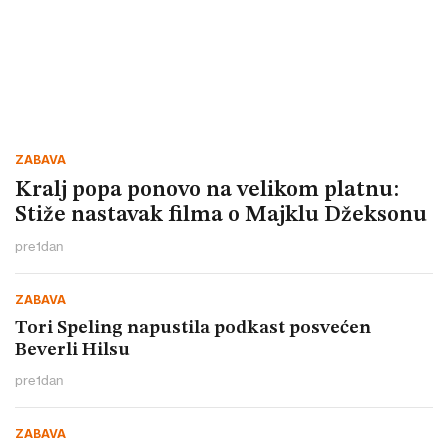
ZABAVA
Kralj popa ponovo na velikom platnu:
Stiže nastavak filma o Majklu Džeksonu
pre
1
dan
ZABAVA
Tori Speling napustila podkast posvećen
Beverli Hilsu
pre
1
dan
ZABAVA