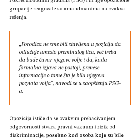
Pokret slobodnih građana (PSG) i druge opozicione
grupacije reagovale su amandmanima na ovakva
rešenja
.
„Porodica ne sme biti stavljena u poziciju da
odlučuje umesto preminulog lica, već treba
da bude čuvar njegove volje i da, kada
formalna izjava ne postoji, prenese
informacije o tome šta je bila njegova
poznata volja“, navodi se u saopštenju PSG-
a
.
Opozicija ističe da se ovakvim prebacivanjem
odgovornosti stvara pravni vakuum i rizik od
diskriminacije,
posebno kod osoba koje su bile