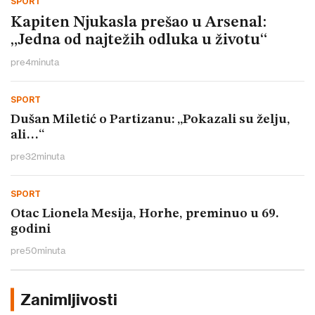
SPORT
Kapiten Njukasla prešao u Arsenal:
„Jedna od najtežih odluka u životu“
pre
4
minuta
SPORT
Dušan Miletić o Partizanu: „Pokazali su želju,
ali…“
pre
32
minuta
SPORT
Otac Lionela Mesija, Horhe, preminuo u 69.
godini
pre
50
minuta
Zanimljivosti