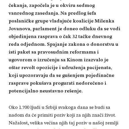
čekanja, započela je u okviru sedmog
vanrednog zasedanja. Na predlog šefa
poslaničke grupe vladajuće koalicije Milenka
Jovanova, parlament je doneo odluku da se vodi
objedinjena rasprava o čak 32 tačke dnevnog
reda odjednom. Spajanje zakona o donorstvu u
isti paket sa pravosudnim reformama i
ugovorom o izručenju sa Kinom izazvalo je
oštar revolt opozicije i udruženja pacijenata,
koji upozoravaju da se gušenjem pojedinačne
rasprave pokušava progurati nedorečeno i
potencijalno neustavno rešenje.
Oko 1.700 ljudi u Srbiji svakoga dana se budi sa
nadom da će primiti poziv koji za njih znači život
.
Nažalost, velika većina njih taj poziv u našoj zemlji