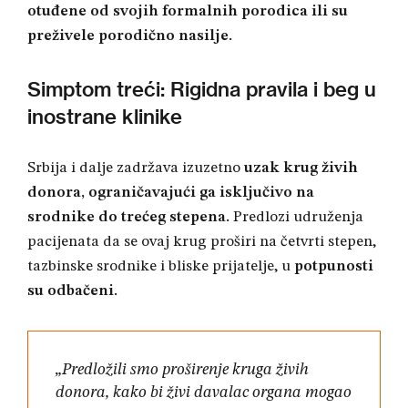
otuđene od svojih formalnih porodica ili su
preživele porodično nasilje
.
Simptom treći: Rigidna pravila i beg u
inostrane klinike
Srbija i dalje zadržava izuzetno
uzak krug živih
donora, ograničavajući ga isključivo na
srodnike do trećeg stepena
.
Predlozi udruženja
pacijenata da se ovaj krug proširi na četvrti stepen,
tazbinske srodnike i bliske prijatelje, u
potpunosti
su odbačeni
.
„Predložili smo proširenje kruga živih
donora, kako bi živi davalac organa mogao