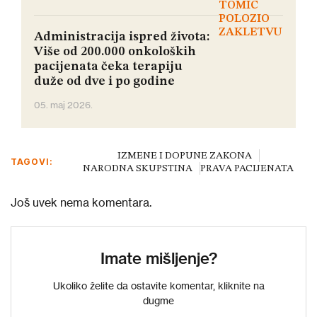
Administracija ispred života:
Više od 200.000 onkoloških
pacijenata čeka terapiju
duže od dve i po godine
05. maj 2026.
IZMENE I DOPUNE ZAKONA
TAGOVI:
NARODNA SKUPSTINA
PRAVA PACIJENATA
Još uvek nema komentara.
Imate mišljenje?
Ukoliko želite da ostavite komentar, kliknite na
dugme