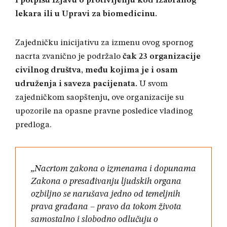
i potpišu Izjavu o protivljenju kod izabranog
lekara ili u Upravi za biomedicinu
.
Zajedničku inicijativu za izmenu ovog spornog
nacrta zvanično je podržalo
čak 23 organizacije
civilnog društva, među kojima je i osam
udruženja i saveza pacijenata
.
U svom
zajedničkom saopštenju, ove organizacije su
upozorile na opasne pravne posledice vladinog
predloga.
„Nacrtom zakona o izmenama i dopunama
Zakona o presađivanju ljudskih organa
ozbiljno se narušava jedno od temeljnih
prava građana – pravo da tokom života
samostalno i slobodno odlučuju o