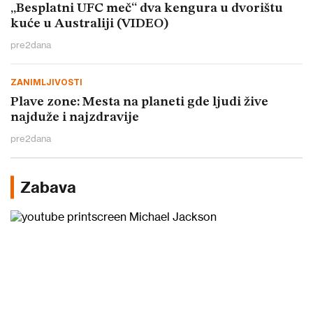
„Besplatni UFC meč“ dva kengura u dvorištu
kuće u Australiji (VIDEO)
pre
2
dana
ZANIMLJIVOSTI
Plave zone: Mesta na planeti gde ljudi žive
najduže i najzdravije
pre
2
dana
Zabava