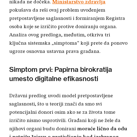
nikada ne dočeka
.
Ministarstvo zdravlja
pokušava da reši ovaj problem uvođenjem
pretpostavljene saglasnosti i formiranjem Registra
osoba koje se izričito protive doniranju organa
.
Analiza ovog predloga, međutim, otkriva tri
ključna sistemska „simptoma“ koji prete da ponovo
ugroze osnovna ustavna prava građana
.
Simptom prvi: Papirna birokratija
umesto digitalne efikasnosti
Državni predlog uvodi model pretpostavljene
saglasnosti, što u teoriji znači da smo svi
potencijalni donori osim ako se za života tome
izričito nismo usprotivili
. Građani koji ne žele da
njihovi organi budu donirani
moraće lično da odu