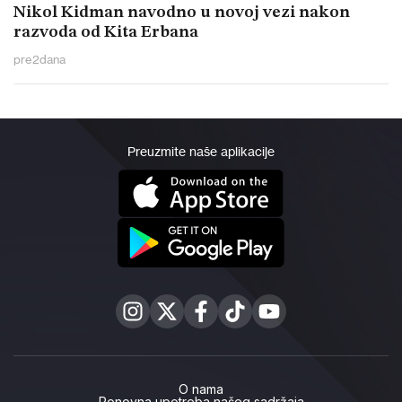
Nikol Kidman navodno u novoj vezi nakon
razvoda od Kita Erbana
pre
2
dana
Preuzmite naše aplikacije
O nama
Ponovna upotreba našeg sadržaja