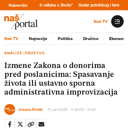
edna od najtežih odluka u životu“
Najnovije:
Sudar putničkog i teretnog voza u
Naš TV
Naš TV
Najnovije
Politika
Društvo
Ekonomij
ANALIZE
DRUŠTVO
Izmene Zakona o donorima
pred poslanicima: Spasavanje
života ili ustavno sporna
administrativna improvizacija
Jovana Krstić
17. jun 2026.
16:00 - 15:47