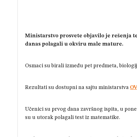
Ministarstvo prosvete objavilo je rešenja 
danas polagali u okviru male mature.
Osmaci su birali između pet predmeta, biologije,
Rezultati su dostupni na sajtu ministarstva
O
Učenici su prvog dana završnog ispita, u poned
su u utorak polagali test iz matematike.