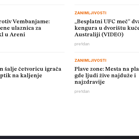
ZANIMLJIVOSTI
protiv Vembanjame:
„Besplatni UFC meč“ dv
cene ulaznica za
kengura u dvorištu kuć
l u Areni
Australiji (VIDEO)
pre
1
dan
ZANIMLJIVOSTI
n šalje četvoricu igrača
Plave zone: Mesta na pl
ptik na kaljenje
gde ljudi žive najduže i
najzdravije
pre
1
dan