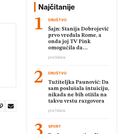
Najčitanije
DRUŠTVO
Šajn: Stanija Dobrojević
prvo vređala Rome, a
onda joj TV Pink
omogućila da
relativizuje te uvrede
pre
3
dana
DRUŠTVO
Tužiteljka Paunović: Da
sam poslušala intuiciju,
nikada ne bih otišla na
takvu vrstu razgovora
pre
7
dana
SPORT