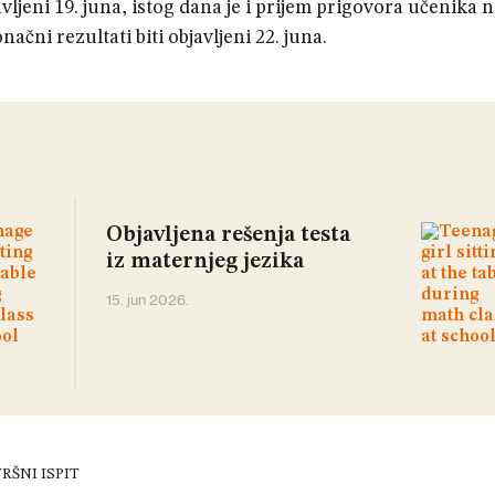
vljeni 19. juna, istog dana je i prijem prigovora učenika 
čni rezultati biti objavljeni 22. juna.
Objavljena rešenja testa
iz maternjeg jezika
15. jun 2026.
RŠNI ISPIT