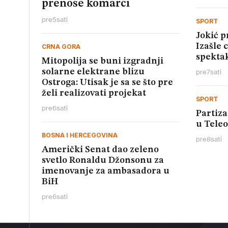
prenose komarci
pre
5
sati
SPORT
Jokić 
Izašle 
CRNA GORA
spektak
Mitopolija se buni izgradnji
solarne elektrane blizu
pre
7
sati
Ostroga: Utisak je sa se što pre
želi realizovati projekat
SPORT
pre
6
sati
Partiza
u Teleo
BOSNA I HERCEGOVINA
pre
8
sati
Američki Senat dao zeleno
svetlo Ronaldu Džonsonu za
imenovanje za ambasadora u
BiH
pre
6
sati