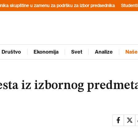
 zamenu za podršku za izbor predsednika
Studenti u Pančevu sutra p
Društvo
Ekonomija
Svet
Analize
Naše
esta iz izbornog predmet