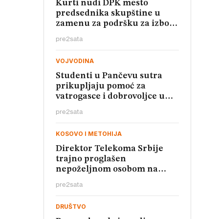
Kurti nudi DPK mesto
predsednika skupštine u
zamenu za podršku za izbor
predsednika
pre
2
sata
VOJVODINA
Studenti u Pančevu sutra
prikupljaju pomoć za
vatrogasce i dobrovoljce u
Deliblatskoj peščari
pre
2
sata
KOSOVO I METOHIJA
Direktor Telekoma Srbije
trajno proglašen
nepoželjnom osobom na
Kosovu
pre
2
sata
DRUŠTVO