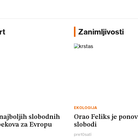
rt
Zanimljivosti
EKOLOGIJA
najboljih slobodnih
Orao Feliks je pono
ekova za Evropu
slobodi
pre
10
sati