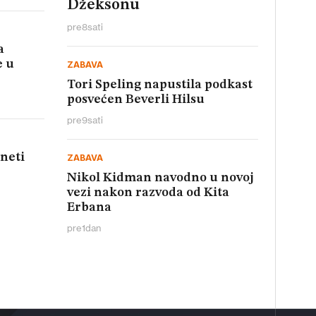
Džeksonu
pre
8
sati
a
e u
ZABAVA
Tori Speling napustila podkast
posvećen Beverli Hilsu
pre
9
sati
aneti
ZABAVA
Nikol Kidman navodno u novoj
vezi nakon razvoda od Kita
Erbana
pre
1
dan