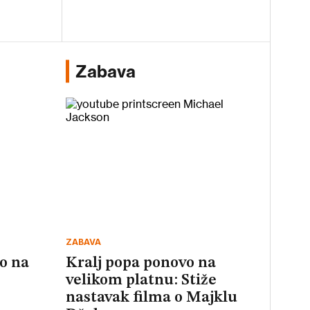
Zabava
ZABAVA
vo na
Kralj popa ponovo na
velikom platnu: Stiže
nastavak filma o Majklu