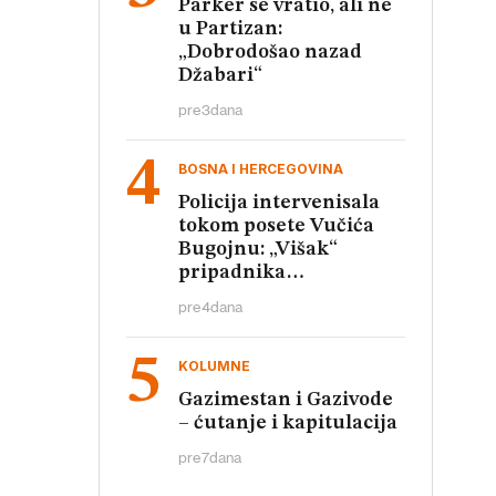
Parker se vratio, ali ne
u Partizan:
„Dobrodošao nazad
Džabari“
pre
3
dana
BOSNA I HERCEGOVINA
Policija intervenisala
tokom posete Vučića
Bugojnu: „Višak“
pripadnika
obezbeđenja
pre
4
dana
KOLUMNE
Gazimestan i Gazivode
– ćutanje i kapitulacija
pre
7
dana