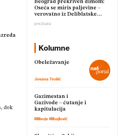
Beograd prekriven dimom:
Oseća se miris paljevine –
verovatno iz Deliblatske
peščare (FOTO, VIDEO)
pre
2
sata
razreda
Kolumne
Obeležavanje
Jovana Trošić
Gazimestan i
Gazivode – ćutanje i
a, dok
kapitulacija
Milivoje Mihajlović