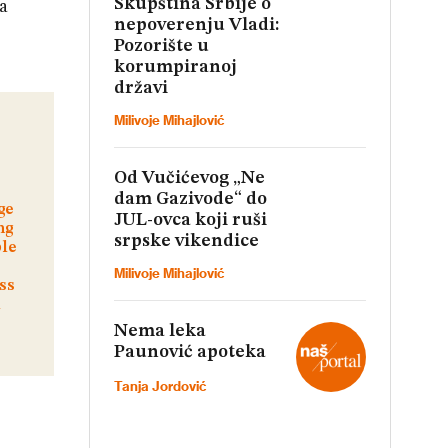
Skupština Srbije o
na
nepoverenju Vladi:
Pozorište u
korumpiranoj
državi
Milivoje Mihajlović
Od Vučićevog „Ne
dam Gazivode“ do
JUL-ovca koji ruši
srpske vikendice
Milivoje Mihajlović
Nema leka
Paunović apoteka
Tanja Jordović