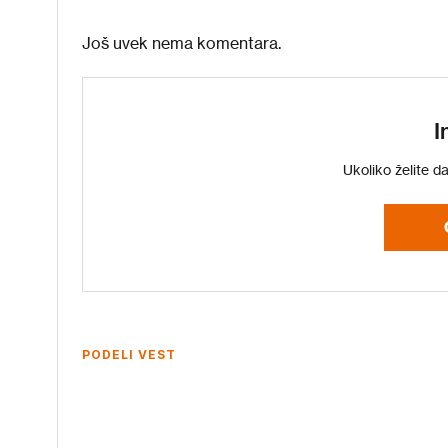
Još uvek nema komentara.
I
Ukoliko želite d
PODELI VEST