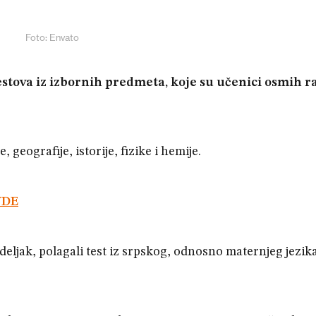
Foto: Envato
testova iz izbornih predmeta, koje su učenici osmih 
 geografije, istorije, fizike i hemije.
VDE
eljak, polagali test iz srpskog, odnosno maternjeg jezik