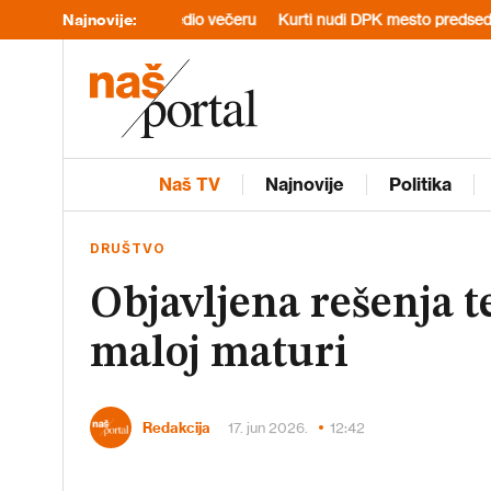
 je priredio večeru
Najnovije:
Kurti nudi DPK mesto predsednika skupštine u
Naš TV
Najnovije
Politika
DRUŠTVO
Objavljena rešenja t
maloj maturi
Redakcija
17. jun 2026.
12:42