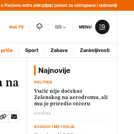
rikupljaju pomoć za vatrogasce i dobrovoljce u Deliblatskoj peščari
SR
Naš TV
MENU
 priče
Sport
Zabava
Zanimljivosti
Najnovije
a na
POLITIKA
Vučić nije dočekao
Zelenskog na aerodromu, ali
mu je priredio večeru
pre
2
sata
KOSOVO I METOHIJA