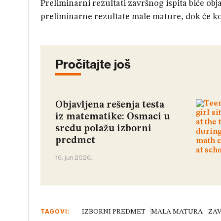
Preliminarni rezultati završnog ispita biće obja
preliminarne rezultate male mature, dok će kona
Pročitajte još
Objavljena rešenja testa
iz matematike: Osmaci u
sredu polažu izborni
predmet
16. jun 2026.
TAGOVI:
IZBORNI PREDMET
MALA MATURA
ZAV