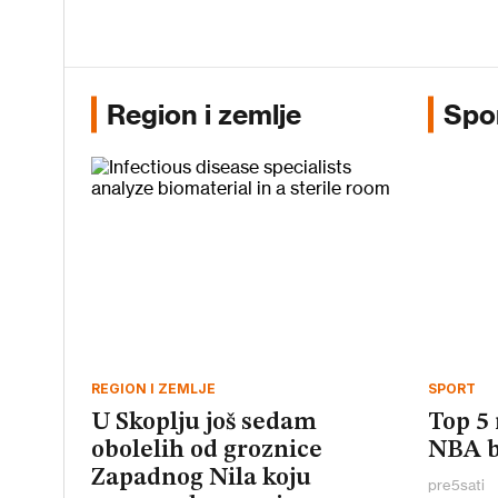
Region i zemlje
Spo
REGION I ZEMLJE
SPORT
U Skoplju još sedam
Top 5 
obolelih od groznice
NBA b
Zapadnog Nila koju
pre
5
sati