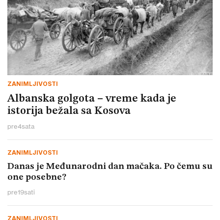
ZANIMLJIVOSTI
Albanska golgota – vreme kada je
istorija bežala sa Kosova
pre
4
sata
ZANIMLJIVOSTI
Danas je Međunarodni dan mačaka. Po čemu su
one posebne?
pre
19
sati
ZANIMLJIVOSTI