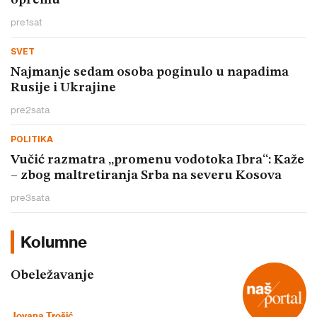
opremu
pre
1
sat
SVET
Najmanje sedam osoba poginulo u napadima
Rusije i Ukrajine
pre
2
sata
POLITIKA
Vučić razmatra „promenu vodotoka Ibra“: Kaže
– zbog maltretiranja Srba na severu Kosova
pre
3
sata
Kolumne
Obeležavanje
Jovana Trošić