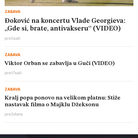
ZABAVA
Đoković na koncertu Vlade Georgieva:
„Gde si, brate, antivakseru“ (VIDEO)
pre
5
sati
ZABAVA
Viktor Orban se zabavlja u Guči (VIDEO)
pre
17
sati
ZABAVA
Kralj popa ponovo na velikom platnu: Stiže
nastavak filma o Majklu Džeksonu
pre
2
dana