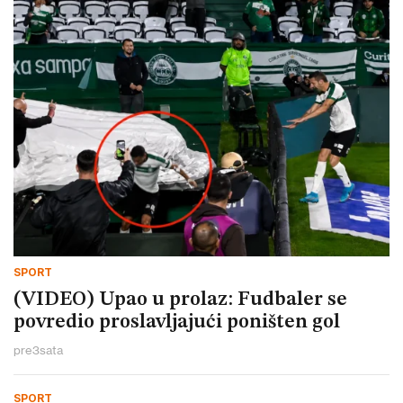
SPORT
(VIDEO) Upao u prolaz: Fudbaler se
povredio proslavljajući poništen gol
pre
3
sata
SPORT