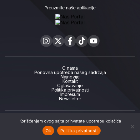
Preuzmite naše aplikacije
O nama
Ponovna upotreba našeg sadržaja
Najnovije
Kontakt
Oglašavanje
Politika privatnosti
Impresum
Newsletter
Copyright ©2026 ,
Naš portal
Korišćenjem ovog sajta prihvatate upotrebu kolačića
Ok
Politika privatnosti
Naslovna
Najnovije
Naše priče
Podcast
Naš TV