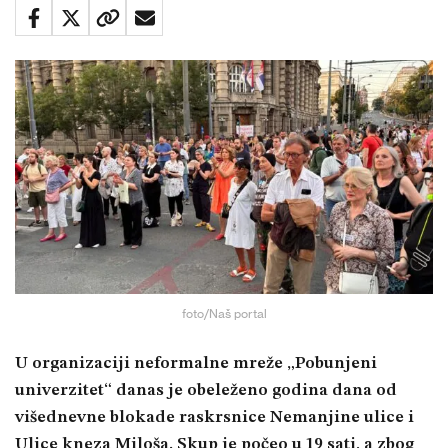
foto/Naš portal
U organizaciji neformalne mreže „Pobunjeni
univerzitet“ danas je obeleženo godina dana od
višednevne blokade raskrsnice Nemanjine ulice i
Ulice kneza Miloša. Skup je počeo u 19 sati, a zbog