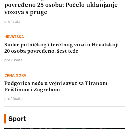
povređeno 25 osoba: Počelo uklanjanje
vozova s pruge
pre
4
sata
HRVATSKA
Sudar putničkog i teretnog voza u Hrvatskoj:
20 osoba povređeno, šest teže
pre
23
sata
CRNA GORA
Podgorica neće u vojni savez sa Tiranom,
Prištinom i Zagrebom
pre
23
sata
Sport