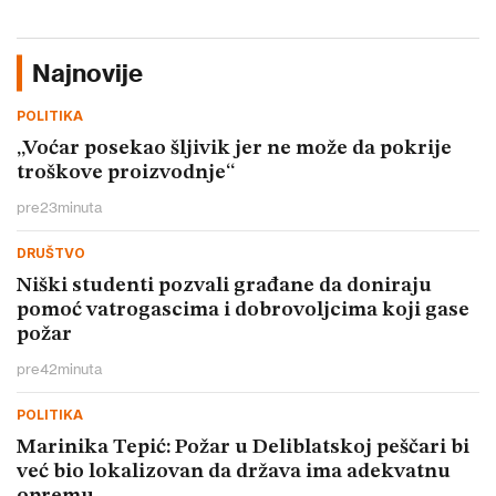
Najnovije
POLITIKA
„Voćar posekao šljivik jer ne može da pokrije
troškove proizvodnje“
pre
23
minuta
DRUŠTVO
Niški studenti pozvali građane da doniraju
pomoć vatrogascima i dobrovoljcima koji gase
požar
pre
42
minuta
POLITIKA
Marinika Tepić: Požar u Deliblatskoj peščari bi
već bio lokalizovan da država ima adekvatnu