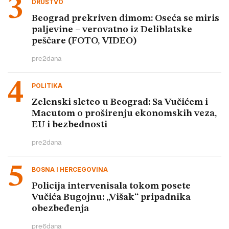
DRUŠTVO
Beograd prekriven dimom: Oseća se miris
paljevine – verovatno iz Deliblatske
peščare (FOTO, VIDEO)
pre
2
dana
POLITIKA
Zelenski sleteo u Beograd: Sa Vučićem i
Macutom o proširenju ekonomskih veza,
EU i bezbednosti
pre
2
dana
BOSNA I HERCEGOVINA
Policija intervenisala tokom posete
Vučića Bugojnu: „Višak“ pripadnika
obezbeđenja
pre
6
dana