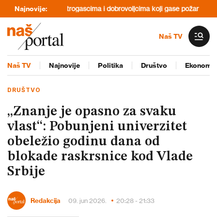
u pomoć vatrogascima i dobrovoljcima koji gase požar
Najnovije:
Marinika Tepić
Naš TV
Naš TV
Najnovije
Politika
Društvo
Ekonomij
DRUŠTVO
„Znanje je opasno za svaku
vlast“: Pobunjeni univerzitet
obeležio godinu dana od
blokade raskrsnice kod Vlade
Srbije
Redakcija
09. jun 2026.
20:28 - 21:33