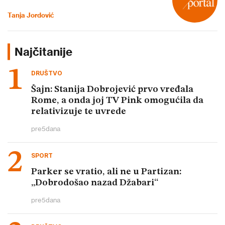
Tanja Jordović
Najčitanije
DRUŠTVO
Šajn: Stanija Dobrojević prvo vređala
Rome, a onda joj TV Pink omogućila da
relativizuje te uvrede
pre
5
dana
SPORT
Parker se vratio, ali ne u Partizan:
„Dobrodošao nazad Džabari“
pre
5
dana