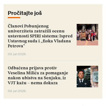
Pročitajte još
Članovi Pobunjenog
univerziteta zatražili ocenu
ustavnosti SPIRI sistema: Ispred
Ustavnog suda i „fioka Vladana
Petrova“
09. jun 2026.
Odbačena prijava protiv
Veselina Milića za pomaganje
nakon ubistva na Senjaku, iz
VJT kažu – nema dokaza
09. jun 2026.