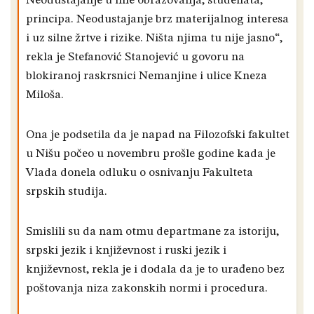
Neodustajanje u ime obrazovanja, studenata,
principa. Neodustajanje brz materijalnog interesa
i uz silne žrtve i rizike. Ništa njima tu nije jasno“,
rekla je Stefanović Stanojević u govoru na
blokiranoj raskrsnici Nemanjine i ulice Kneza
Miloša.
Ona je podsetila da je napad na Filozofski fakultet
u Nišu počeo u novembru prošle godine kada je
Vlada donela odluku o osnivanju Fakulteta
srpskih studija.
Smislili su da nam otmu departmane za istoriju,
srpski jezik i književnost i ruski jezik i
književnost, rekla je i dodala da je to urađeno bez
poštovanja niza zakonskih normi i procedura.