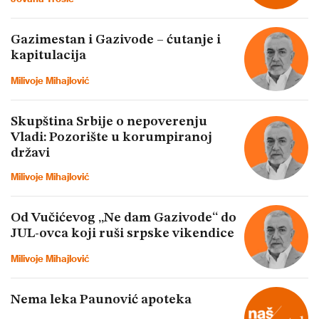
Gazimestan i Gazivode – ćutanje i
kapitulacija
Milivoje Mihajlović
Skupština Srbije o nepoverenju
Vladi: Pozorište u korumpiranoj
državi
Milivoje Mihajlović
Od Vučićevog „Ne dam Gazivode“ do
JUL-ovca koji ruši srpske vikendice
Milivoje Mihajlović
Nema leka Paunović apoteka