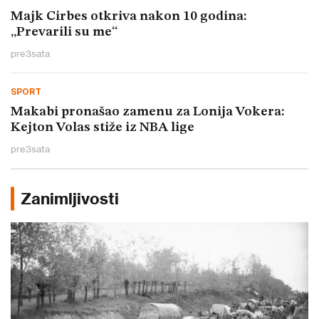
Majk Cirbes otkriva nakon 10 godina:
„Prevarili su me“
pre
3
sata
SPORT
Makabi pronašao zamenu za Lonija Vokera:
Kejton Volas stiže iz NBA lige
pre
3
sata
Zanimljivosti