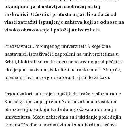
okupljanja je obustavljen saobraćaj na toj
raskrsnici. Učesnici protesta najavili su da će od
vlasti zatražiti ispunjenje zahteva koji se odnose na
visoko obrazovanje i položaj univerziteta.
Predstavnici „Pobunjenog univerziteta“, koje čine
nastavnici, istraživači i zaposleni na univerzitetima u
Srbiji, blokirali su raskrsnicu neposredno pred početak
akcije pod nazivom „Fakulteti na raskrsnici“. Skup će,
prema najavama organizatora, trajati do 23 časa.
Organizatori su ranije saopštili da traže rasformiranje
Radne grupe za pripremu Nacrta zakona o visokom
obrazovanju, za koju tvrde da ugrožava autonomiju
univerziteta. Među zahtevima su i ukidanje poslednjih
izmena Uredbe o normativima i standardima uslova