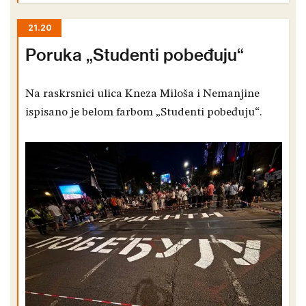
21.20
Poruka „Studenti pobeđuju“
Na raskrsnici ulica Kneza Miloša i Nemanjine
ispisano je belom farbom „Studenti pobeđuju“.