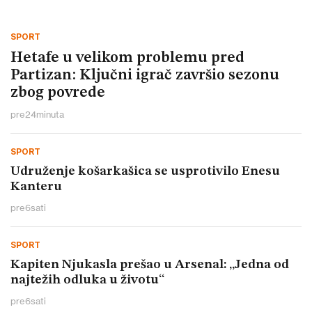
SPORT
Hetafe u velikom problemu pred
Partizan: Ključni igrač završio sezonu
zbog povrede
pre
24
minuta
SPORT
Udruženje košarkašica se usprotivilo Enesu
Kanteru
pre
6
sati
SPORT
Kapiten Njukasla prešao u Arsenal: „Jedna od
najtežih odluka u životu“
pre
6
sati