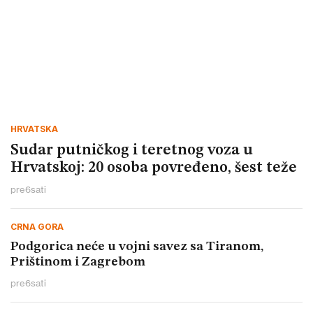
HRVATSKA
Sudar putničkog i teretnog voza u
Hrvatskoj: 20 osoba povređeno, šest teže
pre
6
sati
CRNA GORA
Podgorica neće u vojni savez sa Tiranom,
Prištinom i Zagrebom
pre
6
sati