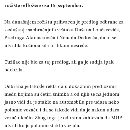
ročište odloženo za 15. septembar.
Na današnjem ročištu prihvaćen je predlog odbrane za
saslušanje saobraćajnih veštaka Dušana Lončarevića,
Predraga Atanaskovića i Nenada Dedovića, da bi se
utvrdila kočiona sila prilikom nesreće.
Tužilac nije bio za taj predlog, ali ga je sudija ipak
odobrila.
Odbrana je takođe rekla da u dokaznim predlozima
među kojima su četiri snimka a od njih se na jednom
jasno vidi da je staklo na automobilu pre udara neko
polomio vozaču i da se takođe vidi da je nakon udara
vozač ukočio. Zbog toga je odbrana zahtevala da MUP
utvrdi ko je polomio staklo vozaču.