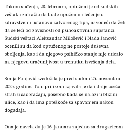
Tokom suđenja, 28. februara, optuženi je od sudskih
veštaka zatražio da bude upućen na lečenje u
zdravstvenu ustanovu zatvorenog tipa, navodeći da želi
da se leči od zavisnosti od psihoaktivnih supstanci.
Sudski veštaci Aleksandar Milošević i Nada Janović
ocenili su da kod optuženog ne postoje duševna
oboljenja, kao i da njegovo psihičko stanje nije uticalo
na njegovu uračunljivost u trenutku izvršenja dela.
Sonja Ponjavić svedočila je pred sudom 25. novembra
2025. godine. Tom prilikom izjavila je da i dalje oseća
strah u saobraćaju, posebno kada se nalazi u blizini
ulice, kao i da ima poteškoće sa spavanjem nakon
događaja.
Ona je navela da je 16. januara zajedno sa drugaricom