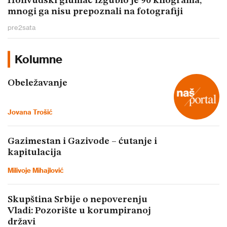
Holivudski glumac izgubio je 90 kilograma,
mnogi ga nisu prepoznali na fotografiji
pre
2
sata
Kolumne
Obeležavanje
Jovana Trošić
Gazimestan i Gazivode – ćutanje i
kapitulacija
Milivoje Mihajlović
Skupština Srbije o nepoverenju
Vladi: Pozorište u korumpiranoj
državi