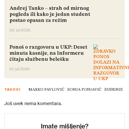
Andrej Tanko – strah od mirnog
pogleda ili kako je jedan student
postao opasan za režim
02. jul 2026.
Ponoš o razgovoru u UKP: Deset
minuta kasnije, na Informeru
čitaju službenu belešku
01. jul 2026.
TAGOVI:
MARKO PAVLOVIĆ
SONJA PONJAVIĆ
SUĐENJE
Još uvek nema komentara.
Imate mišljenje?