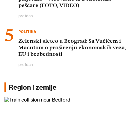
peščare (FOTO, VIDEO)
pre
1
dan
POLITIKA
Zelenski sleteo u Beograd: Sa Vučićem i
Macutom o proširenju ekonomskih veza,
EU i bezbednosti
pre
1
dan
Region i zemlje