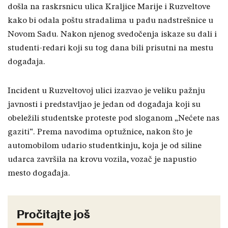
došla na raskrsnicu ulica Kraljice Marije i Ruzveltove
kako bi odala poštu stradalima u padu nadstrešnice u
Novom Sadu. Nakon njenog svedočenja iskaze su dali i
studenti-redari koji su tog dana bili prisutni na mestu
događaja.
Incident u Ruzveltovoj ulici izazvao je veliku pažnju
javnosti i predstavljao je jedan od događaja koji su
obeležili studentske proteste pod sloganom „Nećete nas
gaziti“. Prema navodima optužnice, nakon što je
automobilom udario studentkinju, koja je od siline
udarca završila na krovu vozila, vozač je napustio
mesto događaja.
Pročitajte još