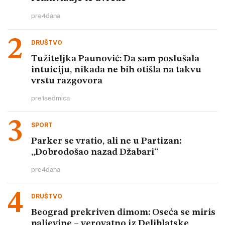
pre
4
dana
DRUŠTVO
Tužiteljka Paunović: Da sam poslušala
intuiciju, nikada ne bih otišla na takvu
vrstu razgovora
pre
1
sedmica
SPORT
Parker se vratio, ali ne u Partizan:
„Dobrodošao nazad Džabari“
pre
4
dana
DRUŠTVO
Beograd prekriven dimom: Oseća se miris
paljevine – verovatno iz Deliblatske