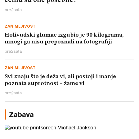
čemu su one posebne?
pre
2
sata
ZANIMLJIVOSTI
Holivudski glumac izgubio je 90 kilograma,
mnogi ga nisu prepoznali na fotografiji
pre
2
sata
ZANIMLJIVOSTI
Svi znaju što je deža vi, ali postoji i manje
poznata suprotnost – žame vi
pre
2
sata
Zabava