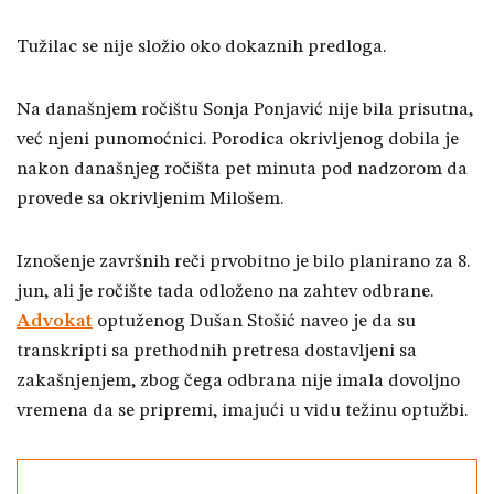
Tužilac se nije složio oko dokaznih predloga.
Na današnjem ročištu Sonja Ponjavić nije bila prisutna,
već njeni punomoćnici. Porodica okrivljenog dobila je
nakon današnjeg ročišta pet minuta pod nadzorom da
provede sa okrivljenim Milošem.
Iznošenje završnih reči prvobitno je bilo planirano za 8.
jun, ali je ročište tada odloženo na zahtev odbrane.
Advokat
optuženog Dušan Stošić naveo je da su
transkripti sa prethodnih pretresa dostavljeni sa
zakašnjenjem, zbog čega odbrana nije imala dovoljno
vremena da se pripremi, imajući u vidu težinu optužbi.