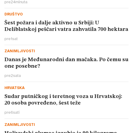
pre
24
minuta
DRUŠTVO
Šest požara i dalje aktivno u Srbiji: U
Deliblatskoj peščari vatra zahvatila 700 hektara
pre
1
sat
ZANIMLJIVOSTI
Danas je Međunarodni dan mačaka. Po čemu su
one posebne?
pre
2
sata
HRVATSKA
Sudar putničkog i teretnog voza u Hrvatskoj:
20 osoba povređeno, šest teže
pre
6
sati
ZANIMLJIVOSTI