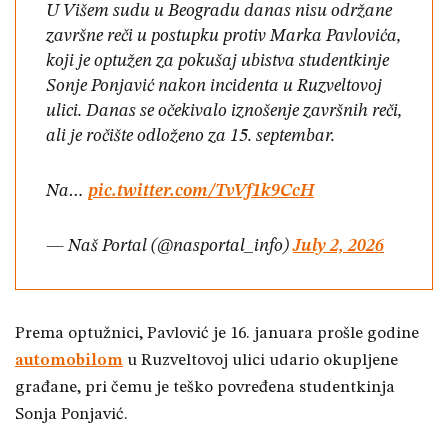
U Višem sudu u Beogradu danas nisu održane
završne reči u postupku protiv Marka Pavlovića,
koji je optužen za pokušaj ubistva studentkinje
Sonje Ponjavić nakon incidenta u Ruzveltovoj
ulici. Danas se očekivalo iznošenje završnih reči,
ali je ročište odloženo za 15. septembar.
Na…
pic.twitter.com/TvVf1k9CcH
— Naš Portal (@nasportal_info)
July 2, 2026
Prema optužnici, Pavlović je 16. januara prošle godine
automobilom
u Ruzveltovoj ulici udario okupljene
građane, pri čemu je teško povređena studentkinja
Sonja Ponjavić.