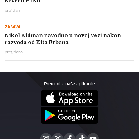
Beverli Hilsu
pre
1
dan
ZABAVA
Nikol Kidman navodno u novoj vezi nakon
razvoda od Kita Erbana
pre
2
dana
Preuzmite naše aplikacije