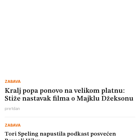
ZABAVA
Kralj popa ponovo na velikom platnu:
Stiže nastavak filma o Majklu Džeksonu
pre
1
dan
ZABAVA
Tori Speling napustila podkast posvećen