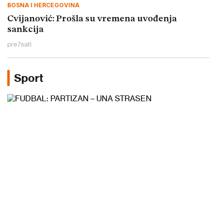
BOSNA I HERCEGOVINA
Cvijanović: Prošla su vremena uvođenja
sankcija
pre
7
sati
Sport