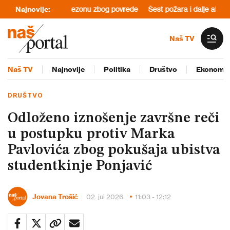
 igrač završio sezonu zbog povrede
Najnovije:
Šest požara i dalje aktivno u Srb
Naš TV
Naš TV
Najnovije
Politika
Društvo
Ekonomij
DRUŠTVO
Odloženo iznošenje završne reči
u postupku protiv Marka
Pavlovića zbog pokušaja ubistva
studentkinje Ponjavić
Jovana Trošić
02. jul 2026.
11:03 - 12:12