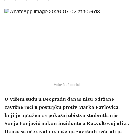
Foto: Naš portal
U Višem sudu u Beogradu danas nisu održane
završne reči u postupku protiv Marka Pavlovića,
koji je optužen za pokušaj ubistva studentkinje
Sonje Ponjavić nakon incidenta u Ruzveltovoj ulici.
Danas se očekivalo iznošenje završnih reči, ali je