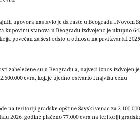
a evra.
ajnih ugovora nastavio je da raste u Beogradu i Novom S
 za kupovinu stanova u Beogradu izdvojeno je ukupno 64
cija povećan za šest odsto u odnosu na prvi kvartal 2025
ti zabeležene su u Beogradu a, najveći iznos izdvojen je
2.600.000 evra, koji je ujedno ostvario i najvišu cenu
đe na teritoriji gradske opštine Savski venac za 2.100.000
lu 2026. godine plaćeno 77.000 evra na teritoriji gradsk