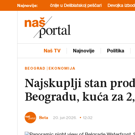
 traje: Najkritičnije u Deliblatskoj peščari
Najnovije:
Devojka izbodena nožem
Naš TV
Najnovije
Politika
BEOGRAD
EKONOMIJA
Najskuplji stan prod
Beogradu, kuća za 2
Beta
20. jun 2026.
12:32