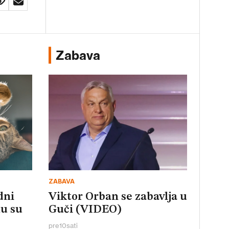
Zabava
ZABAVA
dni
Viktor Orban se zabavlja u
u su
Guči (VIDEO)
pre
10
sati