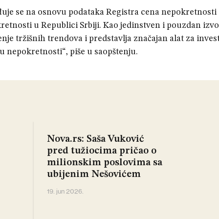
đuje se na osnovu podataka Registra cena nepokretnosti 
etnosti u Republici Srbiji. Kao jedinstven i pouzdan izv
je tržišnih trendova i predstavlja značajan alat za invest
tu nepokretnosti“, piše u saopštenju.
Nova.rs: Saša Vuković
pred tužiocima pričao o
milionskim poslovima sa
ubijenim Nešovićem
19. jun 2026.