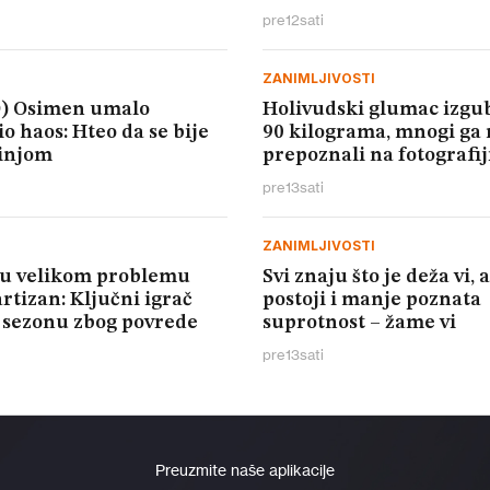
pre
12
sati
ZANIMLJIVOSTI
) Osimen umalo
Holivudski glumac izgub
o haos: Hteo da se bije
90 kilograma, mnogi ga 
injom
prepoznali na fotografij
pre
13
sati
ZANIMLJIVOSTI
 u velikom problemu
Svi znaju što je deža vi, a
rtizan: Ključni igrač
postoji i manje poznata
o sezonu zbog povrede
suprotnost – žame vi
pre
13
sati
Preuzmite naše aplikacije