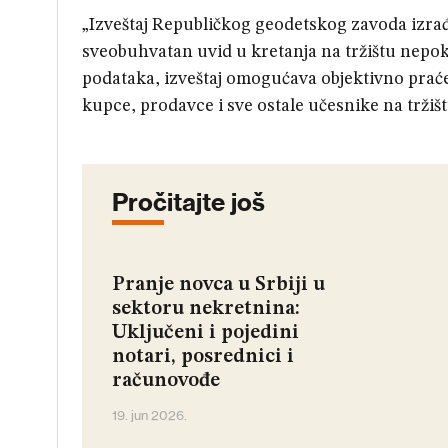
„Izveštaj Republičkog geodetskog zavoda izra
sveobuhvatan uvid u kretanja na tržištu nepokr
podataka, izveštaj omogućava objektivno praćen
kupce, prodavce i sve ostale učesnike na tržiš
Pročitajte još
Pranje novca u Srbiji u
sektoru nekretnina:
Uključeni i pojedini
notari, posrednici i
računovođe
19. jun 2026.