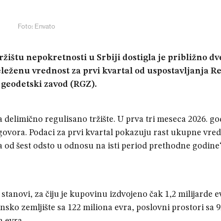
Foto: Envato
ištu nepokretnosti u Srbiji dostigla je približno dv
eleženu vrednost za prvi kvartal od uspostavljanja R
 geodetski zavod (RGZ).
a delimično regulisano tržište. U prva tri meseca 2026. g
ovora. Podaci za prvi kvartal pokazuju rast ukupne vred
ja od šest odsto u odnosu na isti period prethodne godine
 stanovi, za čiju je kupovinu izdvojeno čak 1,2 milijarde e
nsko zemljište sa 122 miliona evra, poslovni prostori sa 