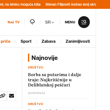
ku moguća kiša
Stevan Filipović locirao svoj ukradeni telefon: „Iz 
SR
Naš TV
MENU
 priče
Sport
Zabava
Zanimljivosti
Najnovije
DRUŠTVO
Borba sa požarima i dalje
traje: Najkritičnije u
Deliblatskoj peščari
pre
6
minuta
DRUŠTVO