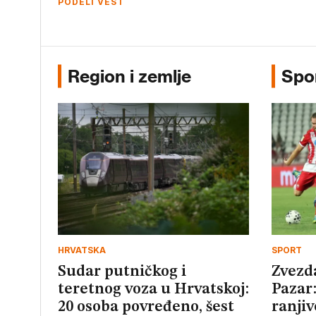
PODELI VEST
Region i zemlje
Spo
HRVATSKA
SPORT
Sudar putničkog i
Zvezd
teretnog voza u Hrvatskoj:
Pazar:
20 osoba povređeno, šest
ranjiv