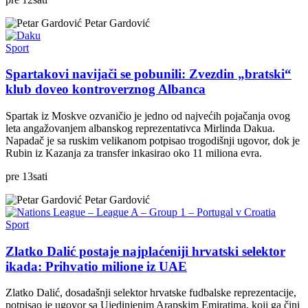
Petar Gardović
Sport
Spartakovi navijači se pobunili: Zvezdin „bratski“
klub doveo kontroverznog Albanca
Spartak iz Moskve ozvaničio je jedno od najvećih pojačanja ovog
leta angažovanjem albanskog reprezentativca Mirlinda Dakua.
Napadač je sa ruskim velikanom potpisao trogodišnji ugovor, dok je
Rubin iz Kazanja za transfer inkasirao oko 11 miliona evra.
pre
13
sati
Petar Gardović
Sport
Zlatko Dalić postaje najplaćeniji hrvatski selektor
ikada: Prihvatio milione iz UAE
Zlatko Dalić, dosadašnji selektor hrvatske fudbalske reprezentacije,
potpisao je ugovor sa Ujedinjenim Arapskim Emiratima, koji ga čini