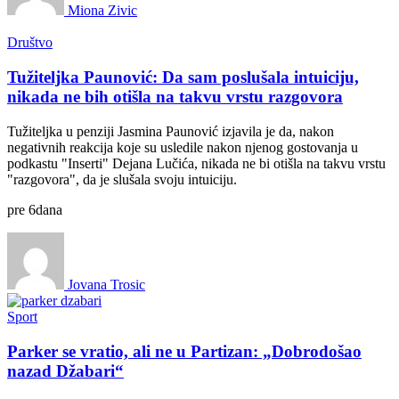
Miona Zivic
Društvo
Tužiteljka Paunović: Da sam poslušala intuiciju,
nikada ne bih otišla na takvu vrstu razgovora
Tužiteljka u penziji Jasmina Paunović izjavila je da, nakon
negativnih reakcija koje su usledile nakon njenog gostovanja u
podkastu "Inserti" Dejana Lučića, nikada ne bi otišla na takvu vrstu
"razgovora", da je slušala svoju intuiciju.
pre
6
dana
Jovana Trosic
Sport
Parker se vratio, ali ne u Partizan: „Dobrodošao
nazad Džabari“