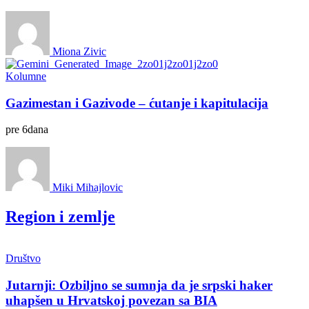
Miona Zivic
Kolumne
Gazimestan i Gazivode – ćutanje i kapitulacija
pre
6
dana
Miki Mihajlovic
Region i zemlje
Društvo
Jutarnji: Ozbiljno se sumnja da je srpski haker
uhapšen u Hrvatskoj povezan sa BIA