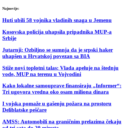
Najnovije:
Huti ubili 58 vojnika vladinih snaga u Jemenu
Kosovska policija uhapsila pripadnika MUP-a
Srbije
Jutarnji: Ozbiljno se sumnja da je srpski haker
uhapšen u Hrvatskoj povezan sa BIA
Stiže novi toplotni talas: Vlada apeluje na štednju
vode, MUP na terenu u Vojvodini
Kako lokalne samouprave finansiraju „Informer“:
Tri ugovora vredna oko osam miliona dinara
I vojska pomaže u gašenju požara na prostoru
Deliblatske peščare
AMSS: Automobili na graničnim prelazima čekaju
od tri sata do 20 minuta