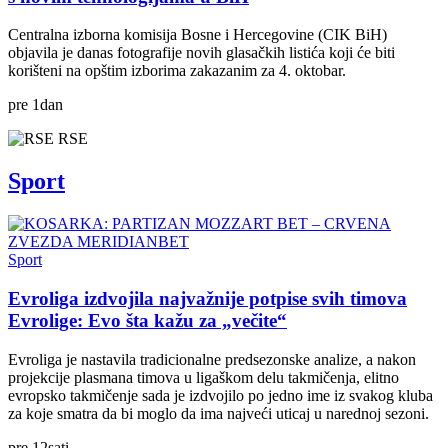
Centralna izborna komisija Bosne i Hercegovine (CIK BiH)
objavila je danas fotografije novih glasačkih listića koji će biti
korišteni na opštim izborima zakazanim za 4. oktobar.
pre
1
dan
RSE
Sport
Sport
Evroliga izdvojila najvažnije potpise svih timova
Evrolige: Evo šta kažu za „večite“
Evroliga je nastavila tradicionalne predsezonske analize, a nakon
projekcije plasmana timova u ligaškom delu takmičenja, elitno
evropsko takmičenje sada je izdvojilo po jedno ime iz svakog kluba
za koje smatra da bi moglo da ima najveći uticaj u narednoj sezoni.
pre
12
sati