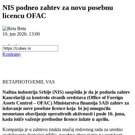
NIS podneo zahtev za novu posebnu
licencu OFAC
Beta
10. jun 2026.
13:00
Kopirano
BETAPHOTO/EMIL VAS
Naftna industrija Srbije (NIS) saopštila je da je podnela zahtev
Kancelariji za kontrolu stranih sredstava (Office of Foreign
Assets Control – OFAC) Ministarstva finansija SAD zahtev za
izdavanje nove posebne licence koja bi joj omogućila
nesmetano obavljanje operativnih aktivnosti i posle 16. juna,
kada ističe važenje prethodne licence izdate u aprilu.
Kompanija je u zahtevu istakla značaj redovnog rada za uredno
snabdevanje domaćeg tržišta, posebno zbog stanja na svetskom