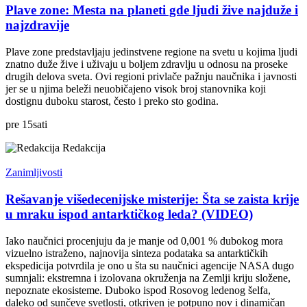
Plave zone: Mesta na planeti gde ljudi žive najduže i
najzdravije
Plave zone predstavljaju jedinstvene regione na svetu u kojima ljudi
znatno duže žive i uživaju u boljem zdravlju u odnosu na proseke
drugih delova sveta. Ovi regioni privlače pažnju naučnika i javnosti
jer se u njima beleži neuobičajeno visok broj stanovnika koji
dostignu duboku starost, često i preko sto godina.
pre
15
sati
Redakcija
Zanimljivosti
Rešavanje višedecenijske misterije: Šta se zaista krije
u mraku ispod antarktičkog leda? (VIDEO)
Iako naučnici procenjuju da je manje od 0,001 % dubokog mora
vizuelno istraženo, najnovija sinteza podataka sa antarktičkih
ekspedicija potvrdila je ono u šta su naučnici agencije NASA dugo
sumnjali: ekstremna i izolovana okruženja na Zemlji kriju složene,
nepoznate ekosisteme. Duboko ispod Rosovog ledenog šelfa,
daleko od sunčeve svetlosti, otkriven je potpuno nov i dinamičan