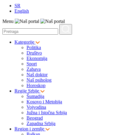
SR
English
Menu
Kategorije
Politika
Društvo
Ekonomija
Sport
Zabava
Naš doktor
Naš psiholog
Horoskop
Regije Srbije
Šumadija
Kosovo i Metohija
Vojvodina
Južna i Istočna Srbija
Beograd
Zapadna Srbija
Region i zemlje
Balkan