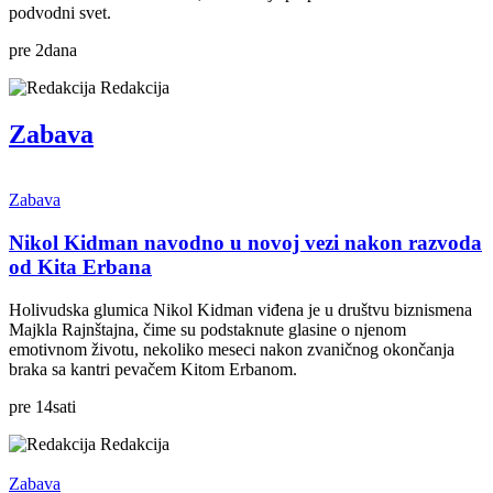
podvodni svet.
pre
2
dana
Redakcija
Zabava
Zabava
Nikol Kidman navodno u novoj vezi nakon razvoda
od Kita Erbana
Holivudska glumica Nikol Kidman viđena je u društvu biznismena
Majkla Rajnštajna, čime su podstaknute glasine o njenom
emotivnom životu, nekoliko meseci nakon zvaničnog okončanja
braka sa kantri pevačem Kitom Erbanom.
pre
14
sati
Redakcija
Zabava