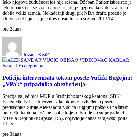
Iako njegova budućnost još nije rešena, Džabari Parker iskoristio je
letnju pauzu da se vrati na mesto gde je njegova košarkaška priča
dobila veliki zamah. Nekadašnji drugi pik NBA drafta posetio je
Univerzitet Djuk, čiji je dres nosio tokom sezone 2013/14.
pre
2
dana
Jovana Krstić
Bosna i Hercegovina
Policija intervenisala tokom posete Vučića Bugojnu:
„Višak“ pripadnika obezbeđenja
Specijalna jedinica MUP-a Srednjobosanskog kantona (SBK)
Federacije BIH je intervenisala tokom obezbeđenja posete
predsednika Srbije Aleksandra Vučića Bugojnu pošto su na širem
području kantona uočene osobe koje su tvrdile da su pripadnici
MUP-a Republike Srpske (RS), objavio je danas sarajevski portal
Kliks.
pre
3
dana