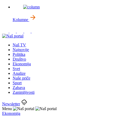
Kolumne
Naš TV
Najnovije
Politika
Društvo
Ekonomija
Svet
Analize
Naše priče
Sport
Zabava
Zanimljivosti
Newsletter
Menu
Ekonomija