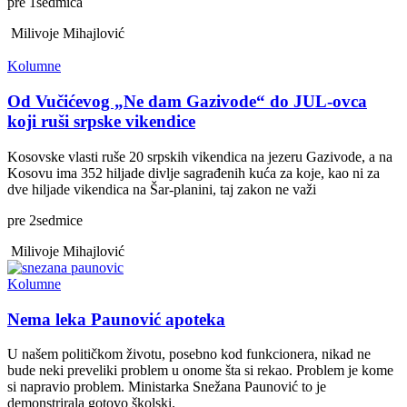
pre
1
sedmica
Milivoje Mihajlović
Kolumne
Od Vučićevog „Ne dam Gazivode“ do JUL-ovca
koji ruši srpske vikendice
Kosovske vlasti ruše 20 srpskih vikendica na jezeru Gazivode, a na
Kosovu ima 352 hiljade divlje sagrađenih kuća za koje, kao ni za
dve hiljade vikendica na Šar-planini, taj zakon ne važi
pre
2
sedmice
Milivoje Mihajlović
Kolumne
Nema leka Paunović apoteka
U našem političkom životu, posebno kod funkcionera, nikad ne
bude neki preveliki problem u onome šta si rekao. Problem je kome
si napravio problem. Ministarka Snežana Paunović to je
demonstrirala gotovo školski.