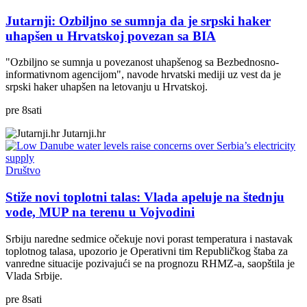
Jutarnji: Ozbiljno se sumnja da je srpski haker
uhapšen u Hrvatskoj povezan sa BIA
"Ozbiljno se sumnja u povezanost uhapšenog sa Bezbednosno-
informativnom agencijom", navode hrvatski mediji uz vest da je
srpski haker uhapšen na letovanju u Hrvatskoj.
pre
8
sati
Jutarnji.hr
Društvo
Stiže novi toplotni talas: Vlada apeluje na štednju
vode, MUP na terenu u Vojvodini
Srbiju naredne sedmice očekuje novi porast temperatura i nastavak
toplotnog talasa, upozorio je Operativni tim Republičkog štaba za
vanredne situacije pozivajući se na prognozu RHMZ-a, saopštila je
Vlada Srbije.
pre
8
sati