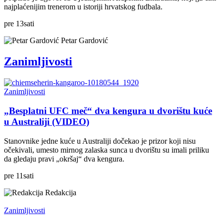
najplaćenijim trenerom u istoriji hrvatskog fudbala.
pre
13
sati
Petar Gardović
Zanimljivosti
Zanimljivosti
„Besplatni UFC meč“ dva kengura u dvorištu kuće
u Australiji (VIDEO)
Stanovnike jedne kuće u Australiji dočekao je prizor koji nisu
očekivali, umesto mirnog zalaska sunca u dvorištu su imali priliku
da gledaju pravi „okršaj“ dva kengura.
pre
11
sati
Redakcija
Zanimljivosti