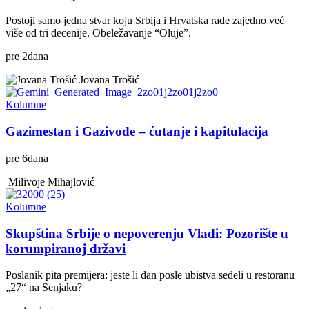
Postoji samo jedna stvar koju Srbija i Hrvatska rade zajedno već
više od tri decenije. Obeležavanje “Oluje”.
pre
2
dana
Jovana Trošić
Kolumne
Gazimestan i Gazivode – ćutanje i kapitulacija
pre
6
dana
Milivoje Mihajlović
Kolumne
Skupština Srbije o nepoverenju Vladi: Pozorište u
korumpiranoj državi
Poslanik pita premijera: jeste li dan posle ubistva sedeli u restoranu
„27“ na Senjaku?