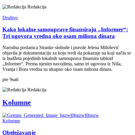
Redakcija
Društvo
Kako lokalne samouprave finansiraju „Informer“:
Tri ugovora vredna oko osam miliona dinara
Narodna poslanica Stranke slobode i pravde Jelena Milošević
objavila je dokumentaciju za koju tvrdi da pokazuje na koji način se
iz budžeta pojedinih lokalnih samouprava finansira tabloid
„Informer“. Prema njenim navodima, samo tri ugovora iz Niša,
Vranja i Bora vredna su ukupno oko osam miliona dinara.
pre
9
sati
Redakcija
Kolumne
Kolumne
Obeležavanje