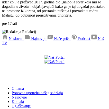
udar koji je preživeo 2017. godine bio „najbolja stvar koja mu se
dogodila u životu“, objašnjavajući kako ga je taj događaj podstakao
na promene iz korena, od prestanka pušenja i povratka u rodnu
Malagu, do potpunog preispitivanja prioriteta.
pre
17
sati
Redakcija
Naslovna
Najnovije
Naše priče
Podcast
Naš
TV
Preuzmite naše aplikacije
O nama
Ponovna upotreba našeg sadržaja
Najnovije
Kontakt
Oglašavanje