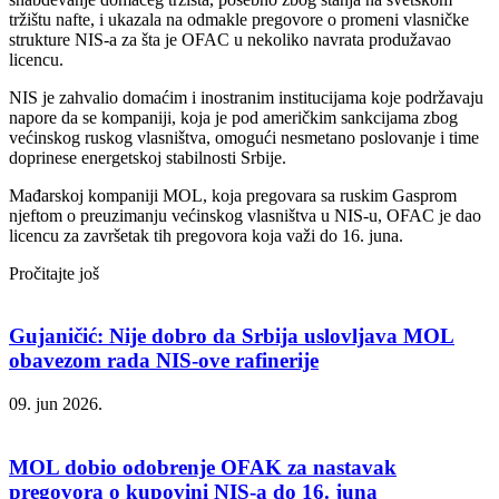
tržištu nafte, i ukazala na odmakle pregovore o promeni vlasničke
strukture NIS-a za šta je OFAC u nekoliko navrata produžavao
licencu.
NIS je zahvalio domaćim i inostranim institucijama koje podržavaju
napore da se kompaniji, koja je pod američkim sankcijama zbog
većinskog ruskog vlasništva, omogući nesmetano poslovanje i time
doprinese energetskoj stabilnosti Srbije.
Mađarskoj kompaniji MOL, koja pregovara sa ruskim Gasprom
njeftom o preuzimanju većinskog vlasništva u NIS-u, OFAC je dao
licencu za završetak tih pregovora koja važi do 16. juna.
Pročitajte još
Gujaničić: Nije dobro da Srbija uslovljava MOL
obavezom rada NIS-ove rafinerije
09. jun 2026.
MOL dobio odobrenje OFAK za nastavak
pregovora o kupovini NIS-a do 16. juna