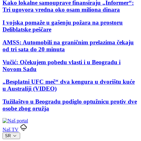
Kako lokalne samouprave finansiraju „Informer“:
Tri ugovora vredna oko osam miliona dinara
I vojska pomaže u gašenju požara na prostoru
Deliblatske peščare
AMSS: Automobili na graničnim prelazima čekaju
od tri sata do 20 minuta
Vučić: Očekujem pobedu vlasti i u Beogradu i
Novom Sadu
„Besplatni UFC meč“ dva kengura u dvorištu kuće
u Australiji (VIDEO)
Tužilaštvo u Beogradu podiglo optužnicu protiv dve
osobe zbog oružja
Naš TV
SR