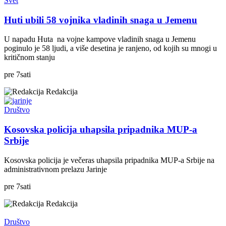
Svet
Huti ubili 58 vojnika vladinih snaga u Jemenu
U napadu Huta na vojne kampove vladinih snaga u Jemenu
poginulo je 58 ljudi, a više desetina je ranjeno, od kojih su mnogi u
kritičnom stanju
pre
7
sati
Redakcija
Društvo
Kosovska policija uhapsila pripadnika MUP-a
Srbije
Kosovska policija je večeras uhapsila pripadnika MUP-a Srbije na
administrativnom prelazu Jarinje
pre
7
sati
Redakcija
Društvo