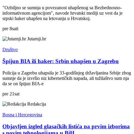
"Ozbiljno se sumnja u povezanost uhapšenog sa Bezbednosno-
informativnom agencijom", navode hrvatski mediji uz vest da je
srpski haker uhapšen na letovanju u Hrvatskoj.
pre
8
sati
Jutarnji.hr
Društvo
Špijun BIA ili haker: Srbin uhapšen u Zagrebu
Policija u Zagrebu uhapsila je 33-godišnjeg državljanina Srbije zbog
sumnje da je izvršio niz kibernetičkih napada, ali tužilaštvo sum nja
da se on špijun BIA-e
pre
21
sat
Redakcija
Bosna i Hercegovina
Objavljen izgled glasačkih listića na prvim izborima
s novim tehnologijama u BiH