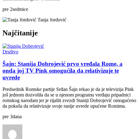
pre
2
sedmice
Tanja Jordović
Najčitanije
Društvo
Šajn: Stanija Dobrojević prvo vređala Rome, a
onda joj TV Pink omogućila da relativizuje te
uvrede
Predsednik Romske partije Srđan Šajn rekao je da je televizija Pink
još jednom dozvolila da se u njenom programu vređaju pripadnici
romskog narodam jer je rijaliti zvezdi Staniji Dobrojević omogućeno
da pokuša da relativizuje svoje ranije uvrede upućene Romima.
pre
3
dana