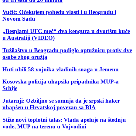
Vučić: Očekujem pobedu vlasti i u Beogradu i
Novom Sadu
„Besplatni UFC meč“ dva kengura u dvorištu kuće
u Australiji (VIDEO)
Tužilaštvo u Beogradu podiglo optužnicu protiv dve
osobe zbog oružja
Huti ubili 58 vojnika vladinih snaga u Jemenu
Kosovska policija uhapsila pripadnika MUP-a
Srbije
Jutarnji: Ozbiljno se sumnja da je srpski haker
uhapšen u Hrvatskoj povezan sa BIA
Stiže novi toplotni talas: Vlada apeluje na štednju
vode, MUP na terenu u Vojvodini