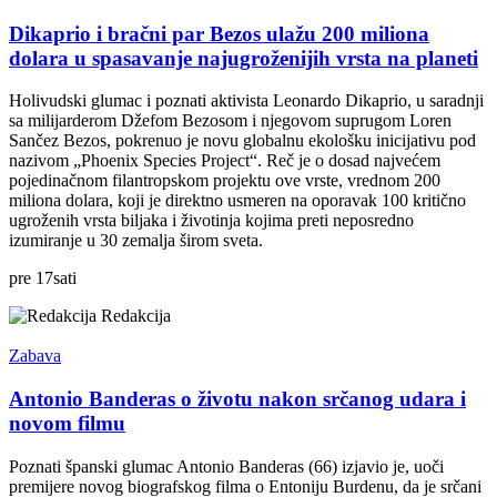
Dikaprio i bračni par Bezos ulažu 200 miliona
dolara u spasavanje najugroženijih vrsta na planeti
Holivudski glumac i poznati aktivista Leonardo Dikaprio, u saradnji
sa milijarderom Džefom Bezosom i njegovom suprugom Loren
Sančez Bezos, pokrenuo je novu globalnu ekološku inicijativu pod
nazivom „Phoenix Species Project“. Reč je o dosad najvećem
pojedinačnom filantropskom projektu ove vrste, vrednom 200
miliona dolara, koji je direktno usmeren na oporavak 100 kritično
ugroženih vrsta biljaka i životinja kojima preti neposredno
izumiranje u 30 zemalja širom sveta.
pre
17
sati
Redakcija
Zabava
Antonio Banderas o životu nakon srčanog udara i
novom filmu
Poznati španski glumac Antonio Banderas (66) izjavio je, uoči
premijere novog biografskog filma o Entoniju Burdenu, da je srčani