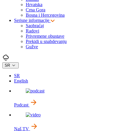
Hrvatska
Crna Gora
Bosna i Hercegovina
Serisne informacije
Saobraćaj
Radovi
Privremene obustave
Prekidi u snabdevanju
Gužve
SR
SR
English
Podcast
Naš TV