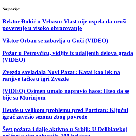
Najnovije:
Rektor Đokić u Vrbasu: Vlast nije uspela da uruši
poverenje u visoko obrazovanje
Viktor Orban se zabavlja u Guči (VIDEO)
Požar u Petrovčiću, vidljiv iz udaljenih delova grada
(VIDEO)
Zvezda savladala Novi Pazar: Katai kao lek na
ranjive tačke u igri Zvezde
(VIDEO) Osimen umalo napravio haos: Hteo da se
bije sa Murinjom
Hetafe u velikom problemu pred Partizan: Ključni
igrač završio sezonu zbog povrede
Šest požara i dalje aktivno u Srbiji: U Deliblatskoj
peščari vatra zahvatila 700 hektara