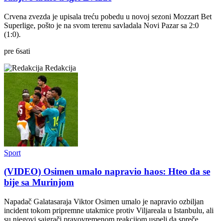
Crvena zvezda je upisala treću pobedu u novoj sezoni Mozzart Bet
Superlige, pošto je na svom terenu savladala Novi Pazar sa 2:0
(1:0).
pre
6
sati
Redakcija
Sport
(VIDEO) Osimen umalo napravio haos: Hteo da se
bije sa Murinjom
Napadač Galatasaraja Viktor Osimen umalo je napravio ozbiljan
incident tokom pripremne utakmice protiv Viljareala u Istanbulu, ali
su njegovi saigrači pravovremenom reakcijom uspeli da spreče