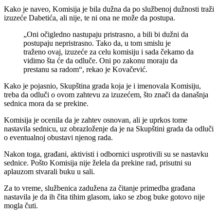
Kako je naveo, Komisija je bila dužna da po službenoj dužnosti traži
izuzeće Dabetića, ali nije, te ni ona ne može da postupa.
„Oni očigledno nastupaju pristrasno, a bili bi dužni da
postupaju nepristrasno. Tako da, u tom smislu je
traženo ovaj, izuzeće za celu komisiju i sada čekamo da
vidimo šta će da odluče. Oni po zakonu moraju da
prestanu sa radom“, rekao je Kovačević.
Kako je pojasnio, Skupština grada koja je i imenovala Komisiju,
treba da odluči o ovom zahtevu za izuzećem, što znači da današnja
sednica mora da se prekine.
Komisija je ocenila da je zahtev osnovan, ali je uprkos tome
nastavila sednicu, uz obrazloženje da je na Skupštini grada da odluči
o eventualnoj obustavi njenog rada.
Nakon toga, građani, aktivisti i odbornici usprotivili su se nastavku
sednice. Pošto Komisija nije želela da prekine rad, prisutni su
aplauzom stvarali buku u sali.
Za to vreme, službenica zadužena za čitanje primedba građana
nastavila je da ih čita tihim glasom, iako se zbog buke gotovo nije
mogla čuti.