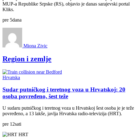
MUP-a Republike Srpske (RS), objavio je danas sarajevski portal
Kliks.
pre
5
dana
Miona Zivic
Region i zemlje
Hrvatska
Sudar putničkog i teretnog voza u Hrvatskoj: 20
osoba povređeno, šest teže
U sudaru putničkog i teretnog voza u Hrvatskoj šest osoba je je teže
povređeno, a 13 lakše, javlja Hrvatska radio-televizija (HRT).
pre
12
sati
HRT