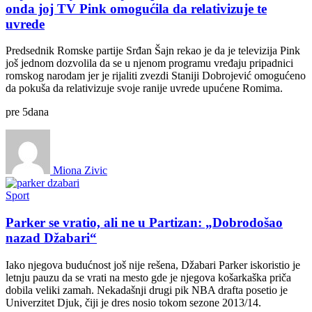
onda joj TV Pink omogućila da relativizuje te
uvrede
Predsednik Romske partije Srđan Šajn rekao je da je televizija Pink
još jednom dozvolila da se u njenom programu vređaju pripadnici
romskog narodam jer je rijaliti zvezdi Staniji Dobrojević omogućeno
da pokuša da relativizuje svoje ranije uvrede upućene Romima.
pre
5
dana
Miona Zivic
Sport
Parker se vratio, ali ne u Partizan: „Dobrodošao
nazad Džabari“
Iako njegova budućnost još nije rešena, Džabari Parker iskoristio je
letnju pauzu da se vrati na mesto gde je njegova košarkaška priča
dobila veliki zamah. Nekadašnji drugi pik NBA drafta posetio je
Univerzitet Djuk, čiji je dres nosio tokom sezone 2013/14.