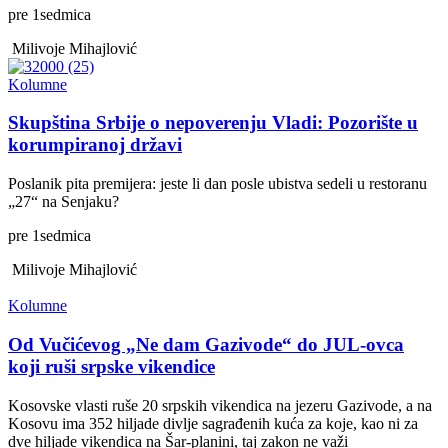
pre
1
sedmica
Milivoje Mihajlović
Kolumne
Skupština Srbije o nepoverenju Vladi: Pozorište u
korumpiranoj državi
Poslanik pita premijera: jeste li dan posle ubistva sedeli u restoranu
„27“ na Senjaku?
pre
1
sedmica
Milivoje Mihajlović
Kolumne
Od Vučićevog „Ne dam Gazivode“ do JUL-ovca
koji ruši srpske vikendice
Kosovske vlasti ruše 20 srpskih vikendica na jezeru Gazivode, a na
Kosovu ima 352 hiljade divlje sagrađenih kuća za koje, kao ni za
dve hiljade vikendica na Šar-planini, taj zakon ne važi