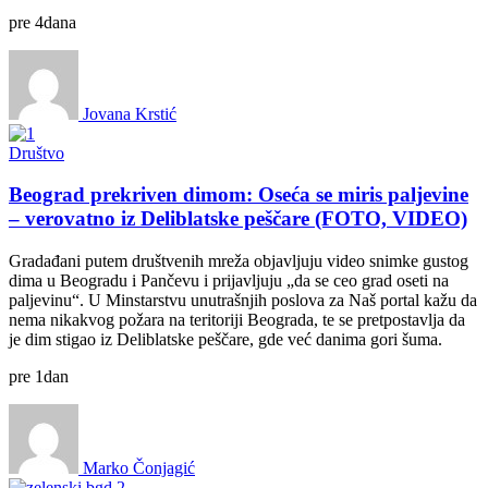
pre
4
dana
Jovana Krstić
Društvo
Beograd prekriven dimom: Oseća se miris paljevine
– verovatno iz Deliblatske peščare (FOTO, VIDEO)
Gradađani putem društvenih mreža objavljuju video snimke gustog
dima u Beogradu i Pančevu i prijavljuju „da se ceo grad oseti na
paljevinu“. U Minstarstvu unutrašnjih poslova za Naš portal kažu da
nema nikakvog požara na teritoriji Beograda, te se pretpostavlja da
je dim stigao iz Deliblatske peščare, gde već danima gori šuma.
pre
1
dan
Marko Čonjagić