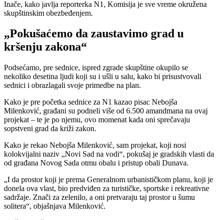
Inače, kako javlja reporterka N1, Komisija je sve vreme okružena
skupštinskim obezbeđenjem.
„Pokušaćemo da zaustavimo grad u
kršenju zakona“
Podsećamo, pre sednice, ispred zgrade skupštine okupilo se
nekoliko desetina ljudi koji su i ušli u salu, kako bi prisustvovali
sednici i obrazlagali svoje primedbe na plan.
Kako je pre početka sednice za N1 kazao pisac Nebojša
Milenković, građani su podneli više od 6.500 amandmana na ovaj
projekat – te je po njemu, ovo momenat kada oni sprečavaju
sopstveni grad da križi zakon.
Kako je rekao Nebojša Milenković, sam projekat, koji nosi
kolokvijalni naziv „Novi Sad na vodi“, pokušaj je gradskih vlasti da
od građana Novog Sada otmu obalu i pristup obali Dunava.
„I da prostor koji je prema Generalnom urbanističkom planu, koji je
donela ova vlast, bio predviđen za turističke, sportske i rekreativne
sadržaje. Znači za zelenilo, a oni pretvaraju taj prostor u šumu
solitera“, objašnjava Milenković.