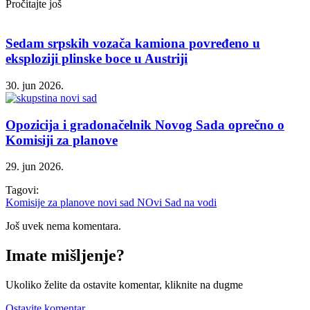
Pročitajte još
Sedam srpskih vozača kamiona povređeno u
eksploziji plinske boce u Austriji
30. jun 2026.
Opozicija i gradonačelnik Novog Sada oprečno o
Komisiji za planove
29. jun 2026.
Tagovi:
Komisije za planove
novi sad
NOvi Sad na vodi
Još uvek nema komentara.
Imate mišljenje?
Ukoliko želite da ostavite komentar, kliknite na dugme
Ostavite komentar