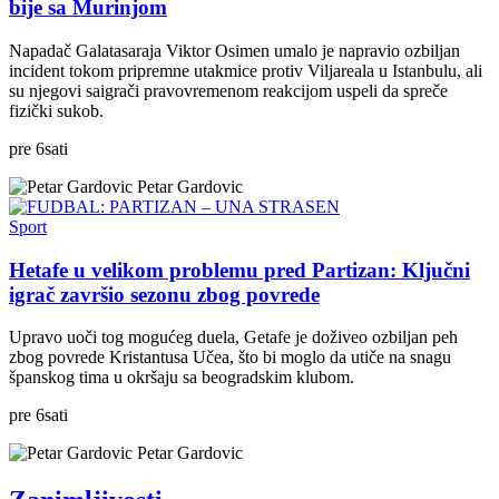
bije sa Murinjom
Napadač Galatasaraja Viktor Osimen umalo je napravio ozbiljan
incident tokom pripremne utakmice protiv Viljareala u Istanbulu, ali
su njegovi saigrači pravovremenom reakcijom uspeli da spreče
fizički sukob.
pre
6
sati
Petar Gardovic
Sport
Hetafe u velikom problemu pred Partizan: Ključni
igrač završio sezonu zbog povrede
Upravo uoči tog mogućeg duela, Getafe je doživeo ozbiljan peh
zbog povrede Kristantusa Učea, što bi moglo da utiče na snagu
španskog tima u okršaju sa beogradskim klubom.
pre
6
sati
Petar Gardovic