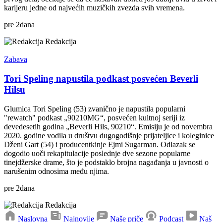
karijeru jedne od najvećih muzičkih zvezda svih vremena.
pre
2
dana
Redakcija
Zabava
Tori Speling napustila podkast posvećen Beverli
Hilsu
Glumica Tori Speling (53) zvanično je napustila popularni
"rewatch" podkast „90210MG“, posvećen kultnoj seriji iz
devedesetih godina „Beverli Hils, 90210“. Emisiju je od novembra
2020. godine vodila u društvu dugogodišnje prijateljice i koleginice
Dženi Gart (54) i producentkinje Ejmi Sugarman. Odlazak se
dogodio uoči rekapitulacije poslednje dve sezone popularne
tinejdžerske drame, što je podstaklo brojna nagađanja u javnosti o
narušenim odnosima među njima.
pre
2
dana
Redakcija
Naslovna
Najnovije
Naše priče
Podcast
Naš