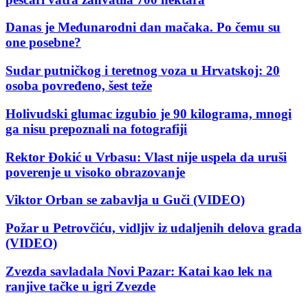
Danas je Međunarodni dan mačaka. Po čemu su
one posebne?
Sudar putničkog i teretnog voza u Hrvatskoj: 20
osoba povređeno, šest teže
Holivudski glumac izgubio je 90 kilograma, mnogi
ga nisu prepoznali na fotografiji
Rektor Đokić u Vrbasu: Vlast nije uspela da uruši
poverenje u visoko obrazovanje
Viktor Orban se zabavlja u Guči (VIDEO)
Požar u Petrovčiću, vidljiv iz udaljenih delova grada
(VIDEO)
Zvezda savladala Novi Pazar: Katai kao lek na
ranjive tačke u igri Zvezde