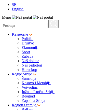
SR
English
Menu
Kategorije
Politika
Društvo
Ekonomija
Sport
Zabava
Naš doktor
Naš psiholog
Horoskop
Regije Srbije
Šumadija
Kosovo i Metohija
Vojvodina
Južna i Istočna Srbija
Beograd
Zapadna Srbija
Region i zemlje
Balkan