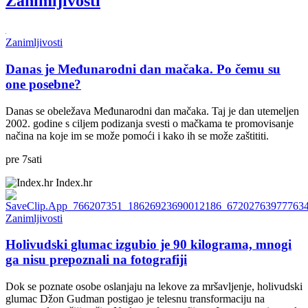
Zanimljivosti
Zanimljivosti
Danas je Međunarodni dan mačaka. Po čemu su
one posebne?
Danas se obeležava Međunarodni dan mačaka. Taj je dan utemeljen
2002. godine s ciljem podizanja svesti o mačkama te promovisanje
načina na koje im se može pomoći i kako ih se može zaštititi.
pre
7
sati
Index.hr
Zanimljivosti
Holivudski glumac izgubio je 90 kilograma, mnogi
ga nisu prepoznali na fotografiji
Dok se poznate osobe oslanjaju na lekove za mršavljenje, holivudski
glumac Džon Gudman postigao je telesnu transformaciju na