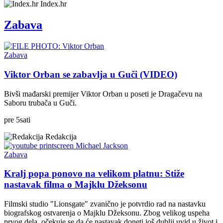
Index.hr
Zabava
Zabava
Viktor Orban se zabavlja u Guči (VIDEO)
Bivši mađarski premijer Viktor Orban u poseti je Dragačevu na
Saboru trubača u Guči.
pre
5
sati
Redakcija
Zabava
Kralj popa ponovo na velikom platnu: Stiže
nastavak filma o Majklu Džeksonu
Filmski studio "Lionsgate" zvanično je potvrdio rad na nastavku
biografskog ostvarenja o Majklu Džeksonu. Zbog velikog uspeha
prvog dela, očekuje se da će nastavak doneti još dublji uvid u život i