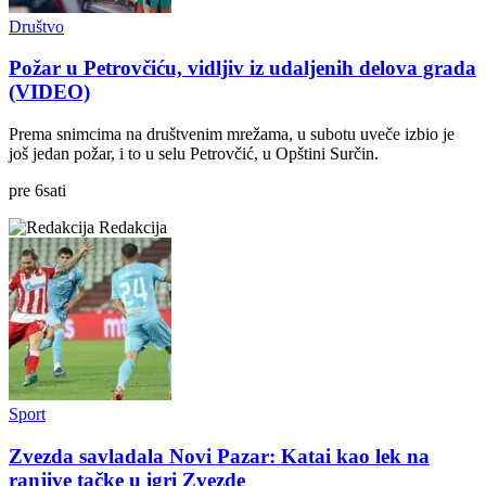
Društvo
Požar u Petrovčiću, vidljiv iz udaljenih delova grada
(VIDEO)
Prema snimcima na društvenim mrežama, u subotu uveče izbio je
još jedan požar, i to u selu Petrovčić, u Opštini Surčin.
pre
6
sati
Redakcija
Sport
Zvezda savladala Novi Pazar: Katai kao lek na
ranjive tačke u igri Zvezde