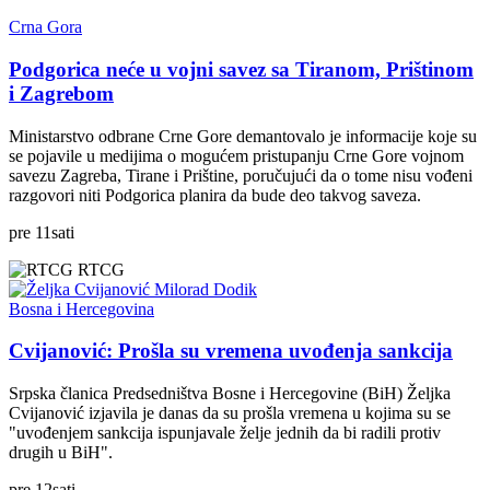
Crna Gora
Podgorica neće u vojni savez sa Tiranom, Prištinom
i Zagrebom
Ministarstvo odbrane Crne Gore demantovalo je informacije koje su
se pojavile u medijima o mogućem pristupanju Crne Gore vojnom
savezu Zagreba, Tirane i Prištine, poručujući da o tome nisu vođeni
razgovori niti Podgorica planira da bude deo takvog saveza.
pre
11
sati
RTCG
Bosna i Hercegovina
Cvijanović: Prošla su vremena uvođenja sankcija
Srpska članica Predsedništva Bosne i Hercegovine (BiH) Željka
Cvijanović izjavila je danas da su prošla vremena u kojima su se
"uvođenjem sankcija ispunjavale želje jednih da bi radili protiv
drugih u BiH".
pre
12
sati