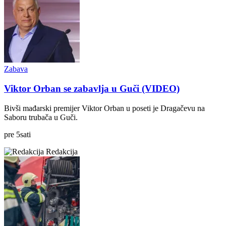
Zabava
Viktor Orban se zabavlja u Guči (VIDEO)
Bivši mađarski premijer Viktor Orban u poseti je Dragačevu na
Saboru trubača u Guči.
pre
5
sati
Redakcija