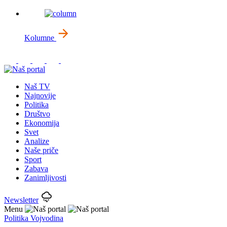
Kolumne
Naš TV
Najnovije
Politika
Društvo
Ekonomija
Svet
Analize
Naše priče
Sport
Zabava
Zanimljivosti
Newsletter
Menu
Politika
Vojvodina