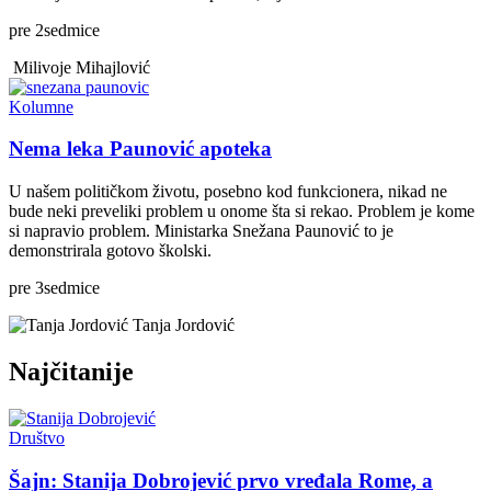
pre
2
sedmice
Milivoje Mihajlović
Kolumne
Nema leka Paunović apoteka
U našem političkom životu, posebno kod funkcionera, nikad ne
bude neki preveliki problem u onome šta si rekao. Problem je kome
si napravio problem. Ministarka Snežana Paunović to je
demonstrirala gotovo školski.
pre
3
sedmice
Tanja Jordović
Najčitanije
Društvo
Šajn: Stanija Dobrojević prvo vređala Rome, a