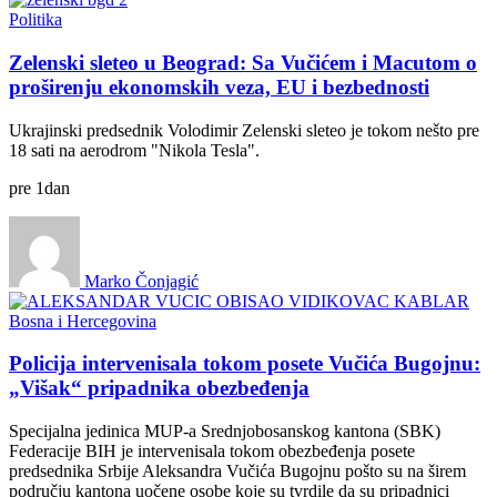
Politika
Zelenski sleteo u Beograd: Sa Vučićem i Macutom o
proširenju ekonomskih veza, EU i bezbednosti
Ukrajinski predsednik Volodimir Zelenski sleteo je tokom nešto pre
18 sati na aerodrom "Nikola Tesla".
pre
1
dan
Marko Čonjagić
Bosna i Hercegovina
Policija intervenisala tokom posete Vučića Bugojnu:
„Višak“ pripadnika obezbeđenja
Specijalna jedinica MUP-a Srednjobosanskog kantona (SBK)
Federacije BIH je intervenisala tokom obezbeđenja posete
predsednika Srbije Aleksandra Vučića Bugojnu pošto su na širem
području kantona uočene osobe koje su tvrdile da su pripadnici