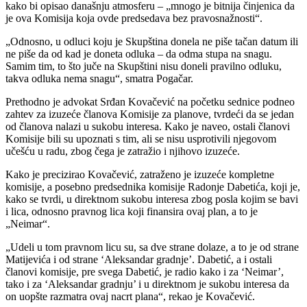
kako bi opisao današnju atmosferu – „mnogo je bitnija činjenica da
je ova Komisija koja ovde predsedava bez pravosnažnosti“.
„Odnosno, u odluci koju je Skupština donela ne piše tačan datum ili
ne piše da od kad je doneta odluka – da odma stupa na snagu.
Samim tim, to što juče na Skupštini nisu doneli pravilno odluku,
takva odluka nema snagu“, smatra Pogačar.
Prethodno je advokat Srđan Kovačević na početku sednice podneo
zahtev za izuzeće članova Komisije za planove, tvrdeći da se jedan
od članova nalazi u sukobu interesa. Kako je naveo, ostali članovi
Komisije bili su upoznati s tim, ali se nisu usprotivili njegovom
učešću u radu, zbog čega je zatražio i njihovo izuzeće.
Kako je precizirao Kovačević, zatraženo je izuzeće kompletne
komisije, a posebno predsednika komisije Radonje Dabetića, koji je,
kako se tvrdi, u direktnom sukobu interesa zbog posla kojim se bavi
i lica, odnosno pravnog lica koji finansira ovaj plan, a to je
„Neimar“.
„Udeli u tom pravnom licu su, sa dve strane dolaze, a to je od strane
Matijevića i od strane ‘Aleksandar gradnje’. Dabetić, a i ostali
članovi komisije, pre svega Dabetić, je radio kako i za ‘Neimar’,
tako i za ‘Aleksandar gradnju’ i u direktnom je sukobu interesa da
on uopšte razmatra ovaj nacrt plana“, rekao je Kovačević.