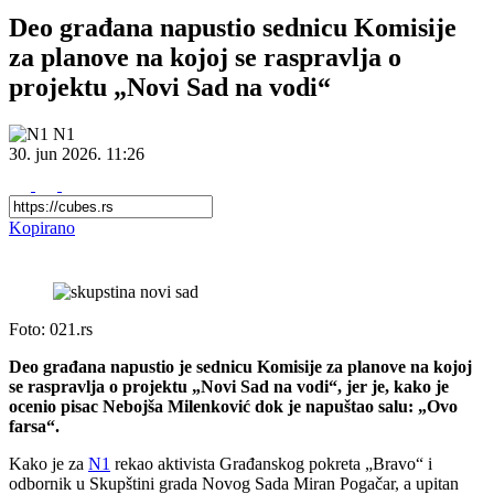
Deo građana napustio sednicu Komisije
za planove na kojoj se raspravlja o
projektu „Novi Sad na vodi“
N1
30. jun 2026.
11:26
Kopirano
Foto: 021.rs
Deo građana napustio je sednicu Komisije za planove na kojoj
se raspravlja o projektu „Novi Sad na vodi“, jer je, kako je
ocenio pisac Nebojša Milenković dok je napuštao salu: „Ovo
farsa“.
Kako je za
N1
rekao aktivista Građanskog pokreta „Bravo“ i
odbornik u Skupštini grada Novog Sada Miran Pogačar, a upitan