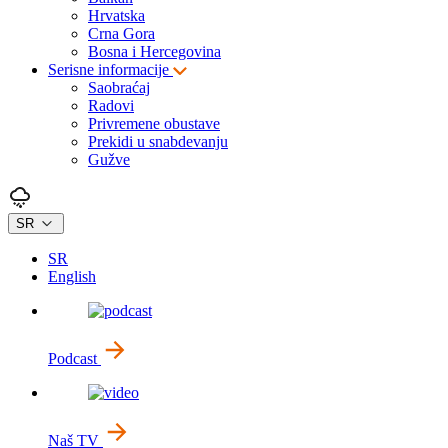
Hrvatska
Crna Gora
Bosna i Hercegovina
Serisne informacije
Saobraćaj
Radovi
Privremene obustave
Prekidi u snabdevanju
Gužve
SR
SR
English
Podcast
Naš TV