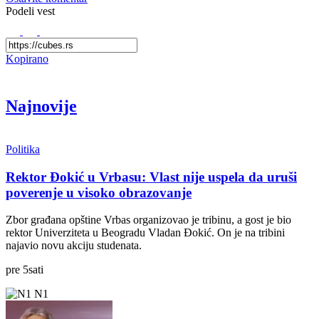
Podeli vest
Kopirano
Najnovije
Politika
Rektor Đokić u Vrbasu: Vlast nije uspela da uruši
poverenje u visoko obrazovanje
Zbor građana opštine Vrbas organizovao je tribinu, a gost je bio
rektor Univerziteta u Beogradu Vladan Đokić. On je na tribini
najavio novu akciju studenata.
pre
5
sati
N1