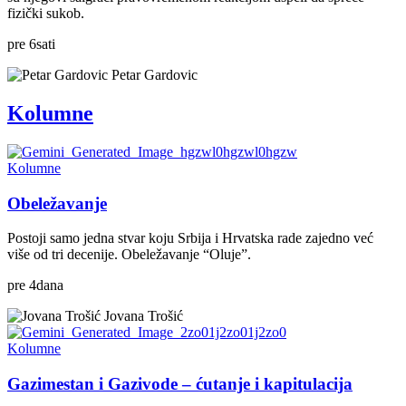
fizički sukob.
pre
6
sati
Petar Gardovic
Kolumne
Kolumne
Obeležavanje
Postoji samo jedna stvar koju Srbija i Hrvatska rade zajedno već
više od tri decenije. Obeležavanje “Oluje”.
pre
4
dana
Jovana Trošić
Kolumne
Gazimestan i Gazivode – ćutanje i kapitulacija