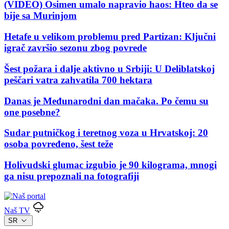
(VIDEO) Osimen umalo napravio haos: Hteo da se
bije sa Murinjom
Hetafe u velikom problemu pred Partizan: Ključni
igrač završio sezonu zbog povrede
Šest požara i dalje aktivno u Srbiji: U Deliblatskoj
peščari vatra zahvatila 700 hektara
Danas je Međunarodni dan mačaka. Po čemu su
one posebne?
Sudar putničkog i teretnog voza u Hrvatskoj: 20
osoba povređeno, šest teže
Holivudski glumac izgubio je 90 kilograma, mnogi
ga nisu prepoznali na fotografiji
Naš TV
SR