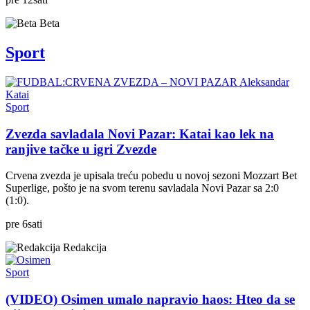
Beta
Sport
Sport
Zvezda savladala Novi Pazar: Katai kao lek na
ranjive tačke u igri Zvezde
Crvena zvezda je upisala treću pobedu u novoj sezoni Mozzart Bet
Superlige, pošto je na svom terenu savladala Novi Pazar sa 2:0
(1:0).
pre
6
sati
Redakcija
Sport
(VIDEO) Osimen umalo napravio haos: Hteo da se