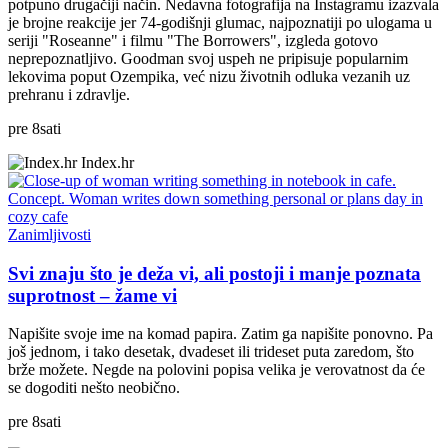
potpuno drugačiji način. Nedavna fotografija na Instagramu izazvala
je brojne reakcije jer 74-godišnji glumac, najpoznatiji po ulogama u
seriji "Roseanne" i filmu "The Borrowers", izgleda gotovo
neprepoznatljivo. Goodman svoj uspeh ne pripisuje popularnim
lekovima poput Ozempika, već nizu životnih odluka vezanih uz
prehranu i zdravlje.
pre
8
sati
Index.hr
Zanimljivosti
Svi znaju što je deža vi, ali postoji i manje poznata
suprotnost – žame vi
Napišite svoje ime na komad papira. Zatim ga napišite ponovno. Pa
još jednom, i tako desetak, dvadeset ili trideset puta zaredom, što
brže možete. Negde na polovini popisa velika je verovatnost da će
se dogoditi nešto neobično.
pre
8
sati