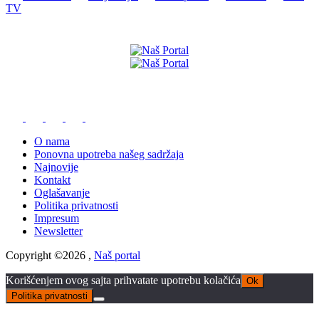
TV
Preuzmite naše aplikacije
O nama
Ponovna upotreba našeg sadržaja
Najnovije
Kontakt
Oglašavanje
Politika privatnosti
Impresum
Newsletter
Copyright ©2026 ,
Naš portal
Korišćenjem ovog sajta prihvatate upotrebu kolačića
Ok
Politika privatnosti