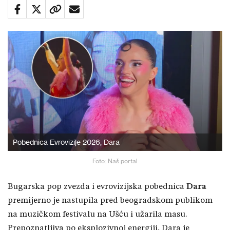
Pobednica Evrovizije 2026, Dara
Foto: Naš portal
Bugarska pop zvezda i evrovizijska pobednica
Dara
premijerno je nastupila pred beogradskom publikom
na muzičkom festivalu na Ušću i užarila masu.
Prepoznatljiva po eksplozivnoj energiji, Dara je