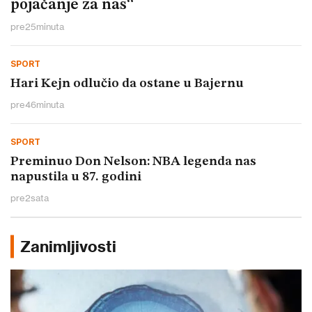
pojačanje za nas“
pre
25
minuta
SPORT
Hari Kejn odlučio da ostane u Bajernu
pre
46
minuta
SPORT
Preminuo Don Nelson: NBA legenda nas
napustila u 87. godini
pre
2
sata
Zanimljivosti