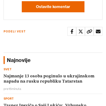
Ostavite komentar
PODELI VEST
Najnovije
SVET
Najmanje 13 osoba poginulo u ukrajinskom
napadu na rusku republiku Tatarstan
pre
16
minuta
SPORT
Trener Ipsviča o Saši Lukiću: „Vrhunsko