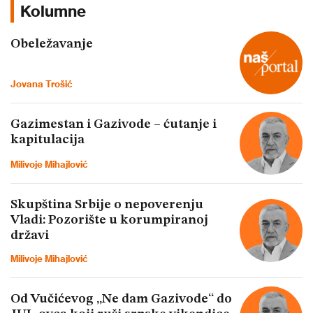
Kolumne
Obeležavanje
Jovana Trošić
Gazimestan i Gazivode – ćutanje i
kapitulacija
Milivoje Mihajlović
Skupština Srbije o nepoverenju
Vladi: Pozorište u korumpiranoj
državi
Milivoje Mihajlović
Od Vučićevog „Ne dam Gazivode“ do