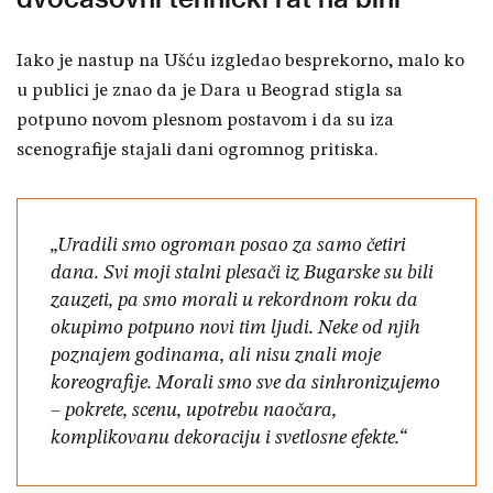
Iako je nastup na Ušću izgledao besprekorno, malo ko
u publici je znao da je Dara u Beograd stigla sa
potpuno novom plesnom postavom i da su iza
scenografije stajali dani ogromnog pritiska.
„Uradili smo ogroman posao za samo četiri
dana. Svi moji stalni plesači iz Bugarske su bili
zauzeti, pa smo morali u rekordnom roku da
okupimo potpuno novi tim ljudi. Neke od njih
poznajem godinama, ali nisu znali moje
koreografije. Morali smo sve da sinhronizujemo
– pokrete, scenu, upotrebu naočara,
komplikovanu dekoraciju i svetlosne efekte.“