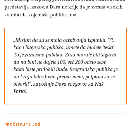
predstavlja izazov, a Dara ne krije da je svesna visokih
standarda koje naša publika ima.
„Mislim da su se moja očekivanja ispunila. Vi,
kao i bugarska publika, umete da budete ‘teški’.
To je zahtevna publika. Zato morate biti sigurni
da na bini ne dajete 100, već 200 odsto sebe
kako biste pridobili ljude. Beogradska publika je
na kraju bila divna prema meni, potpuno su se
otvorili“, započinje Dara razgovor za Naš
Portal.
PROČITAJTE JOŠ