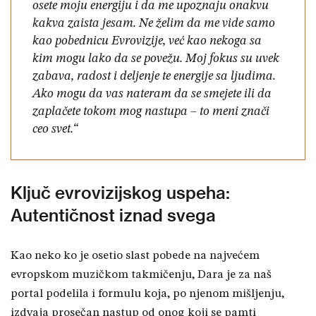
osete moju energiju i da me upoznaju onakvu
kakva zaista jesam. Ne želim da me vide samo
kao pobednicu Evrovizije, već kao nekoga sa
kim mogu lako da se povežu. Moj fokus su uvek
zabava, radost i deljenje te energije sa ljudima.
Ako mogu da vas nateram da se smejete ili da
zaplačete tokom mog nastupa – to meni znači
ceo svet.“
Ključ evrovizijskog uspeha:
Autentičnost iznad svega
Kao neko ko je osetio slast pobede na najvećem
evropskom muzičkom takmičenju, Dara je za naš
portal podelila i formulu koja, po njenom mišljenju,
izdvaja prosečan nastup od onog koji se pamti