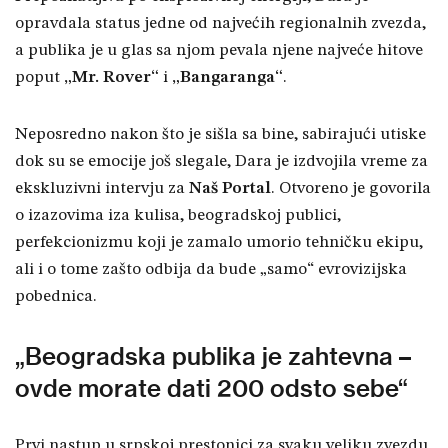
opravdala status jedne od najvećih regionalnih zvezda,
a publika je u glas sa njom pevala njene najveće hitove
poput
„Mr. Rover“
i
„Bangaranga“
.
Neposredno nakon što je sišla sa bine, sabirajući utiske
dok su se emocije još slegale, Dara je izdvojila vreme za
ekskluzivni intervju za
Naš Portal
. Otvoreno je govorila
o izazovima iza kulisa, beogradskoj publici,
perfekcionizmu koji je zamalo umorio tehničku ekipu,
ali i o tome zašto odbija da bude „samo“ evrovizijska
pobednica.
„Beogradska publika je zahtevna –
ovde morate dati 200 odsto sebe“
Prvi nastup u srpskoj prestonici za svaku veliku zvezdu