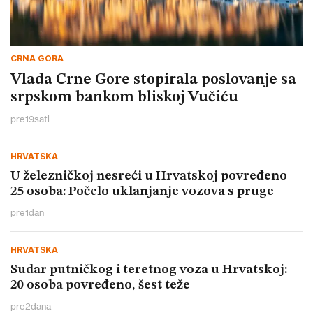
CRNA GORA
Vlada Crne Gore stopirala poslovanje sa
srpskom bankom bliskoj Vučiću
pre
19
sati
HRVATSKA
U železničkoj nesreći u Hrvatskoj povređeno
25 osoba: Počelo uklanjanje vozova s pruge
pre
1
dan
HRVATSKA
Sudar putničkog i teretnog voza u Hrvatskoj:
20 osoba povređeno, šest teže
pre
2
dana