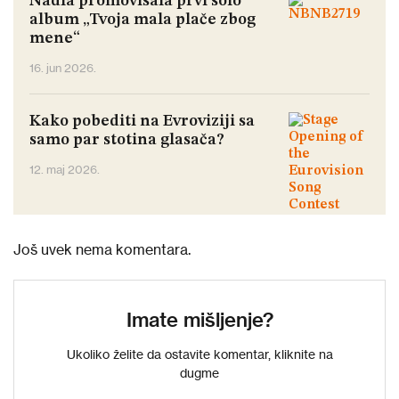
Nadia promovisala prvi solo
album „Tvoja mala plače zbog
mene“
16. jun 2026.
Kako pobediti na Evroviziji sa
samo par stotina glasača?
12. maj 2026.
Još uvek nema komentara.
Imate mišljenje?
Ukoliko želite da ostavite komentar, kliknite na
dugme