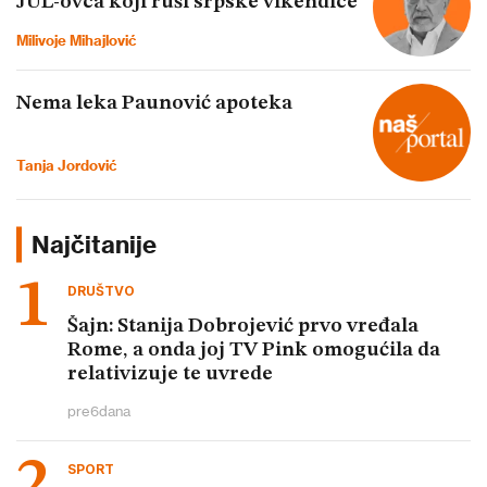
JUL-ovca koji ruši srpske vikendice
Milivoje Mihajlović
Nema leka Paunović apoteka
Tanja Jordović
Najčitanije
DRUŠTVO
Šajn: Stanija Dobrojević prvo vređala
Rome, a onda joj TV Pink omogućila da
relativizuje te uvrede
pre
6
dana
SPORT