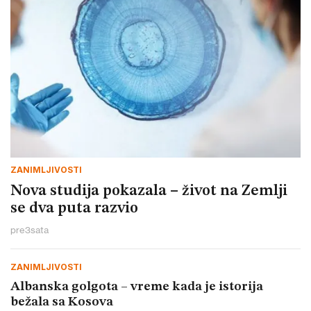
ZANIMLJIVOSTI
Nova studija pokazala – život na Zemlji
se dva puta razvio
pre
3
sata
ZANIMLJIVOSTI
Albanska golgota – vreme kada je istorija
bežala sa Kosova