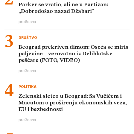
Parker se vratio, ali ne u Partizan:
„Dobrodošao nazad Džabari“
pre
6
dana
DRUŠTVO
Beograd prekriven dimom: Oseća se miris
paljevine – verovatno iz Deliblatske
peščare (FOTO, VIDEO)
pre
3
dana
POLITIKA
Zelenski sleteo u Beograd: Sa Vučićem i
Macutom o proširenju ekonomskih veza,
EU i bezbednosti
pre
3
dana