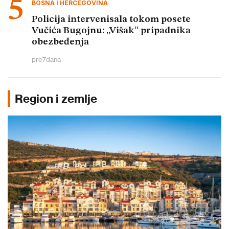
BOSNA I HERCEGOVINA
Policija intervenisala tokom posete
Vučića Bugojnu: „Višak“ pripadnika
obezbeđenja
pre
7
dana
Region i zemlje