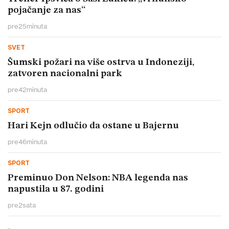
pojačanje za nas“
pre
25
minuta
SVET
Šumski požari na više ostrva u Indoneziji,
zatvoren nacionalni park
pre
42
minuta
SPORT
Hari Kejn odlučio da ostane u Bajernu
pre
46
minuta
SPORT
Preminuo Don Nelson: NBA legenda nas
napustila u 87. godini
pre
2
sata