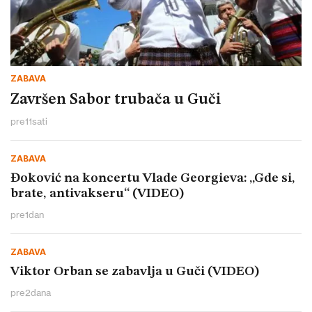
ZABAVA
Završen Sabor trubača u Guči
pre
11
sati
ZABAVA
Đoković na koncertu Vlade Georgieva: „Gde si,
brate, antivakseru“ (VIDEO)
pre
1
dan
ZABAVA
Viktor Orban se zabavlja u Guči (VIDEO)
pre
2
dana