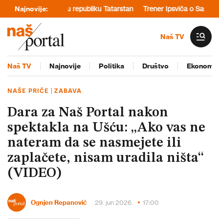
padu na rusku republiku Tatarstan
Najnovije:
Trener Ipsviča o Saši Lukiću: „V
Naš TV
Naš TV
Najnovije
Politika
Društvo
Ekonomij
NAŠE PRIČE
ZABAVA
Dara za Naš Portal nakon
spektakla na Ušću: „Ako vas ne
nateram da se nasmejete ili
zaplačete, nisam uradila ništa“
(VIDEO)
Ognjen Repanović
29. jun 2026.
17:00