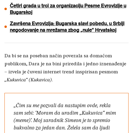
Četiri grada u trci za organizaciju Pesme Evrovizije u
Bugarskoj
Završena Evrovizija: Bugarska slavi pobedu, u Srbiji
negodovanje na mrežama zbog „nule“ Hrvatskoj
Da bi se na poseban način povezala sa domaćom
publikom, Dara je na bini priredila i jedno iznenađenje
– izvela je čuveni internet trend inspirisan pesmom
„Kukuvica“ (Kukavica)
.
„Čim su me pozvali da nastupim ovde, rekla
sam sebi: ‘Moram da uradim „Kukuvica“ mim
(meme)’. Moj saradnik Simeon je to spremio
bukvalno za jedan dan. Želela sam da ljudi