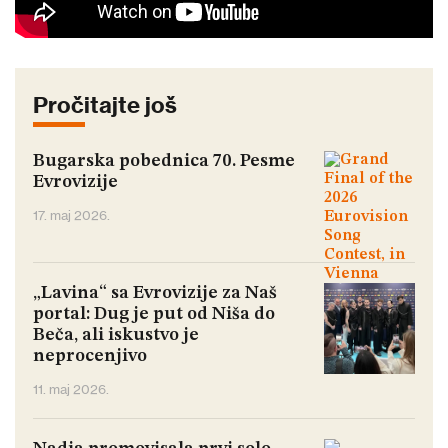
Pročitajte još
Bugarska pobednica 70. Pesme
Evrovizije
17. maj 2026.
„Lavina“ sa Evrovizije za Naš
portal: Dug je put od Niša do
Beča, ali iskustvo je
neprocenjivo
11. maj 2026.