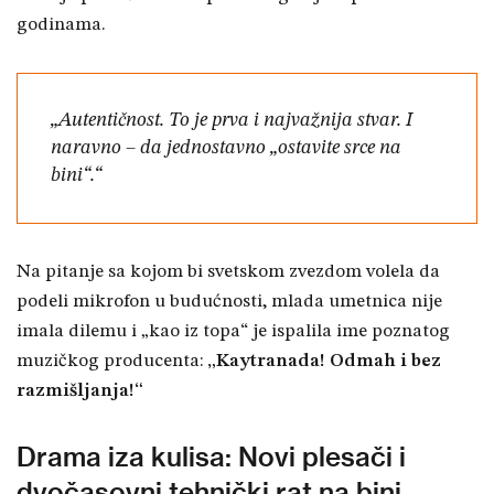
godinama.
„Autentičnost. To je prva i najvažnija stvar. I
naravno – da jednostavno „ostavite srce na
bini“.“
Na pitanje sa kojom bi svetskom zvezdom volela da
podeli mikrofon u budućnosti, mlada umetnica nije
imala dilemu i „kao iz topa“ je ispalila ime poznatog
muzičkog producenta:
„Kaytranada! Odmah i bez
razmišljanja!“
Drama iza kulisa: Novi plesači i
dvočasovni tehnički rat na bini