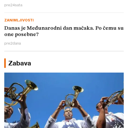
pre
24
sata
ZANIMLJIVOSTI
Danas je Međunarodni dan mačaka. Po čemu su
one posebne?
pre
2
dana
Zabava