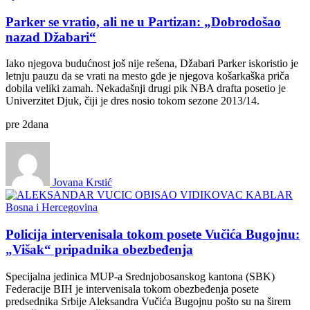
Parker se vratio, ali ne u Partizan: „Dobrodošao
nazad Džabari“
Iako njegova budućnost još nije rešena, Džabari Parker iskoristio je
letnju pauzu da se vrati na mesto gde je njegova košarkaška priča
dobila veliki zamah. Nekadašnji drugi pik NBA drafta posetio je
Univerzitet Djuk, čiji je dres nosio tokom sezone 2013/14.
pre
2
dana
Jovana Krstić
Bosna i Hercegovina
Policija intervenisala tokom posete Vučića Bugojnu:
„Višak“ pripadnika obezbeđenja
Specijalna jedinica MUP-a Srednjobosanskog kantona (SBK)
Federacije BIH je intervenisala tokom obezbeđenja posete
predsednika Srbije Aleksandra Vučića Bugojnu pošto su na širem