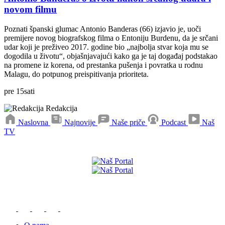
novom filmu
Poznati španski glumac Antonio Banderas (66) izjavio je, uoči
premijere novog biografskog filma o Entoniju Burdenu, da je srčani
udar koji je preživeo 2017. godine bio „najbolja stvar koja mu se
dogodila u životu“, objašnjavajući kako ga je taj događaj podstakao
na promene iz korena, od prestanka pušenja i povratka u rodnu
Malagu, do potpunog preispitivanja prioriteta.
pre
15
sati
Redakcija
Naslovna
Najnovije
Naše priče
Podcast
Naš
TV
Preuzmite naše aplikacije