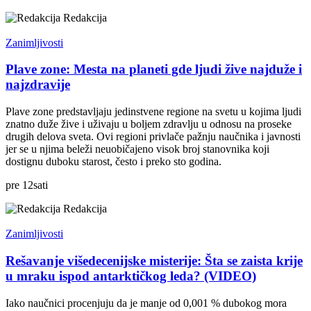
Redakcija
Zanimljivosti
Plave zone: Mesta na planeti gde ljudi žive najduže i
najzdravije
Plave zone predstavljaju jedinstvene regione na svetu u kojima ljudi
znatno duže žive i uživaju u boljem zdravlju u odnosu na proseke
drugih delova sveta. Ovi regioni privlače pažnju naučnika i javnosti
jer se u njima beleži neuobičajeno visok broj stanovnika koji
dostignu duboku starost, često i preko sto godina.
pre
12
sati
Redakcija
Zanimljivosti
Rešavanje višedecenijske misterije: Šta se zaista krije
u mraku ispod antarktičkog leda? (VIDEO)
Iako naučnici procenjuju da je manje od 0,001 % dubokog mora