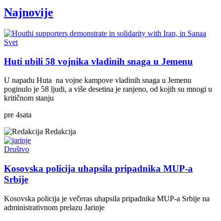
Najnovije
Svet
Huti ubili 58 vojnika vladinih snaga u Jemenu
U napadu Huta na vojne kampove vladinih snaga u Jemenu
poginulo je 58 ljudi, a više desetina je ranjeno, od kojih su mnogi u
kritičnom stanju
pre
4
sata
Redakcija
Društvo
Kosovska policija uhapsila pripadnika MUP-a
Srbije
Kosovska policija je večeras uhapsila pripadnika MUP-a Srbije na
administrativnom prelazu Jarinje