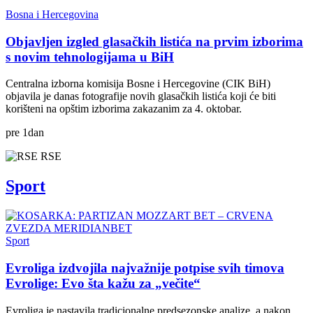
Bosna i Hercegovina
Objavljen izgled glasačkih listića na prvim izborima
s novim tehnologijama u BiH
Centralna izborna komisija Bosne i Hercegovine (CIK BiH)
objavila je danas fotografije novih glasačkih listića koji će biti
korišteni na opštim izborima zakazanim za 4. oktobar.
pre
1
dan
RSE
Sport
Sport
Evroliga izdvojila najvažnije potpise svih timova
Evrolige: Evo šta kažu za „večite“
Evroliga je nastavila tradicionalne predsezonske analize, a nakon