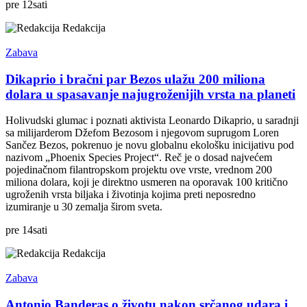
pre
12
sati
Redakcija
Zabava
Dikaprio i bračni par Bezos ulažu 200 miliona
dolara u spasavanje najugroženijih vrsta na planeti
Holivudski glumac i poznati aktivista Leonardo Dikaprio, u saradnji
sa milijarderom Džefom Bezosom i njegovom suprugom Loren
Sančez Bezos, pokrenuo je novu globalnu ekološku inicijativu pod
nazivom „Phoenix Species Project“. Reč je o dosad najvećem
pojedinačnom filantropskom projektu ove vrste, vrednom 200
miliona dolara, koji je direktno usmeren na oporavak 100 kritično
ugroženih vrsta biljaka i životinja kojima preti neposredno
izumiranje u 30 zemalja širom sveta.
pre
14
sati
Redakcija
Zabava
Antonio Banderas o životu nakon srčanog udara i