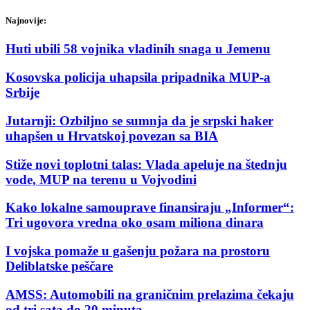
Najnovije:
Huti ubili 58 vojnika vladinih snaga u Jemenu
Kosovska policija uhapsila pripadnika MUP-a
Srbije
Jutarnji: Ozbiljno se sumnja da je srpski haker
uhapšen u Hrvatskoj povezan sa BIA
Stiže novi toplotni talas: Vlada apeluje na štednju
vode, MUP na terenu u Vojvodini
Kako lokalne samouprave finansiraju „Informer“:
Tri ugovora vredna oko osam miliona dinara
I vojska pomaže u gašenju požara na prostoru
Deliblatske peščare
AMSS: Automobili na graničnim prelazima čekaju
od tri sata do 20 minuta