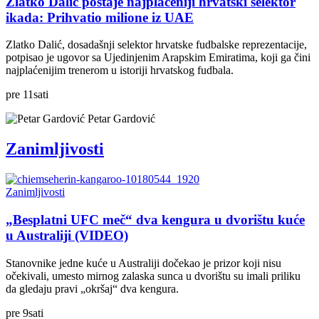
Zlatko Dalić postaje najplaćeniji hrvatski selektor
ikada: Prihvatio milione iz UAE
Zlatko Dalić, dosadašnji selektor hrvatske fudbalske reprezentacije,
potpisao je ugovor sa Ujedinjenim Arapskim Emiratima, koji ga čini
najplaćenijim trenerom u istoriji hrvatskog fudbala.
pre
11
sati
Petar Gardović
Zanimljivosti
Zanimljivosti
„Besplatni UFC meč“ dva kengura u dvorištu kuće
u Australiji (VIDEO)
Stanovnike jedne kuće u Australiji dočekao je prizor koji nisu
očekivali, umesto mirnog zalaska sunca u dvorištu su imali priliku
da gledaju pravi „okršaj“ dva kengura.
pre
9
sati