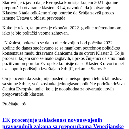
Starović je izjavio da je Evropska komisija krajem 2021. godine
preporučila otvaranje klastera 3 i 4, navodeći da je otvaranje
Klastera 3 tada odloženo zbog potrebe da Srbija završi proces
izmene Ustava u oblasti pravosuđa.
Kako je rekao, taj proces je okončan 2022. godine referendumom,
iako je bio politički veoma zahtevan.
„Nažalost, pokazalo se da to nije dovoljno i od početka 2022.
godine do danas suočavamo se sa manjkom potrebnog političkog
konsenzusa među državama članicama da se otvori Klaster 3. To je
proces u kojem smo se malo zaglavili, uprkos činjenici da smo imali
pozitivnu preporuku Evropske komisije da se Klaster 3 otvori u pet
uzastopnih godišnjih izveštaja o Srbiji“, rekao je Starović.
On je ocenio da zastoj nije posledica neispunjenih tehničkih uslova
sa strane Srbije, već izostanka jednoglasne političke podrške država
članica Evropske unije, koja je neophodna za otvaranje novih
pregovaračkih klastera.
Pročitajte još
EK procenjuje usklađenost novousvojenih
pravosudnih zakona sa preporukama Venecijanske