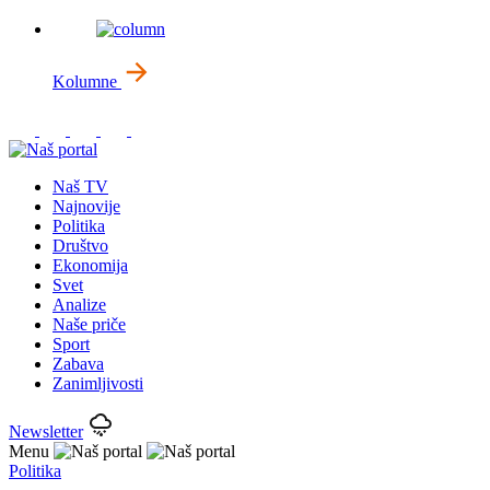
Kolumne
Naš TV
Najnovije
Politika
Društvo
Ekonomija
Svet
Analize
Naše priče
Sport
Zabava
Zanimljivosti
Newsletter
Menu
Politika