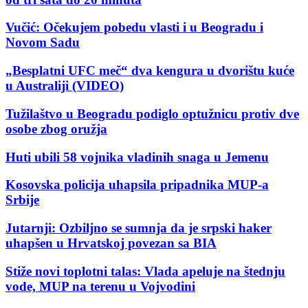
Vučić: Očekujem pobedu vlasti i u Beogradu i
Novom Sadu
„Besplatni UFC meč“ dva kengura u dvorištu kuće
u Australiji (VIDEO)
Tužilaštvo u Beogradu podiglo optužnicu protiv dve
osobe zbog oružja
Huti ubili 58 vojnika vladinih snaga u Jemenu
Kosovska policija uhapsila pripadnika MUP-a
Srbije
Jutarnji: Ozbiljno se sumnja da je srpski haker
uhapšen u Hrvatskoj povezan sa BIA
Stiže novi toplotni talas: Vlada apeluje na štednju
vode, MUP na terenu u Vojvodini