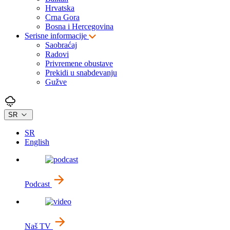
Hrvatska
Crna Gora
Bosna i Hercegovina
Serisne informacije
Saobraćaj
Radovi
Privremene obustave
Prekidi u snabdevanju
Gužve
SR
SR
English
Podcast
Naš TV