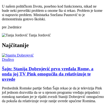
U našem političkom životu, posebno kod funkcionera, nikad ne
bude neki preveliki problem u onome šta si rekao. Problem je kome
si napravio problem. Ministarka Snežana Paunović to je
demonstrirala gotovo školski.
pre
2
sedmice
Tanja Jordović
Najčitanije
Društvo
Šajn: Stanija Dobrojević prvo vređala Rome, a
onda joj TV Pink omogućila da relativizuje te
uvrede
Predsednik Romske partije Srđan Šajn rekao je da je televizija Pink
još jednom dozvolila da se u njenom programu vređaju pripadnici
romskog narodam jer je rijaliti zvezdi Staniji Dobrojević omogućeno
da pokuša da relativizuje svoje ranije uvrede upućene Romima.