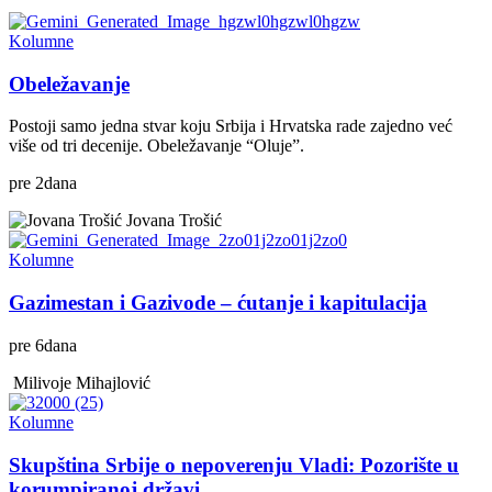
Kolumne
Obeležavanje
Postoji samo jedna stvar koju Srbija i Hrvatska rade zajedno već
više od tri decenije. Obeležavanje “Oluje”.
pre
2
dana
Jovana Trošić
Kolumne
Gazimestan i Gazivode – ćutanje i kapitulacija
pre
6
dana
Milivoje Mihajlović
Kolumne
Skupština Srbije o nepoverenju Vladi: Pozorište u
korumpiranoj državi