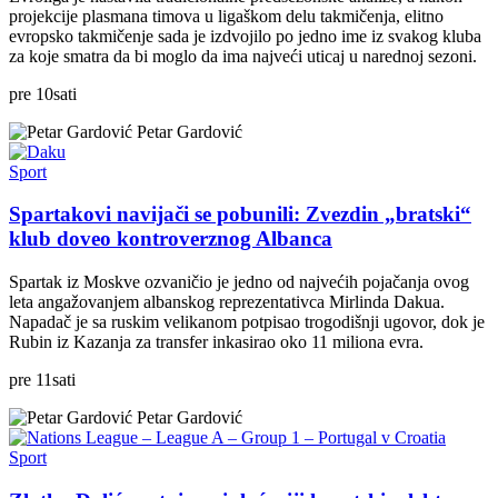
projekcije plasmana timova u ligaškom delu takmičenja, elitno
evropsko takmičenje sada je izdvojilo po jedno ime iz svakog kluba
za koje smatra da bi moglo da ima najveći uticaj u narednoj sezoni.
pre
10
sati
Petar Gardović
Sport
Spartakovi navijači se pobunili: Zvezdin „bratski“
klub doveo kontroverznog Albanca
Spartak iz Moskve ozvaničio je jedno od najvećih pojačanja ovog
leta angažovanjem albanskog reprezentativca Mirlinda Dakua.
Napadač je sa ruskim velikanom potpisao trogodišnji ugovor, dok je
Rubin iz Kazanja za transfer inkasirao oko 11 miliona evra.
pre
11
sati
Petar Gardović
Sport