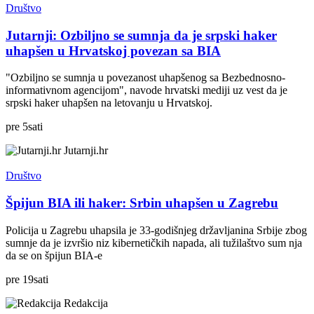
Društvo
Jutarnji: Ozbiljno se sumnja da je srpski haker
uhapšen u Hrvatskoj povezan sa BIA
"Ozbiljno se sumnja u povezanost uhapšenog sa Bezbednosno-
informativnom agencijom", navode hrvatski mediji uz vest da je
srpski haker uhapšen na letovanju u Hrvatskoj.
pre
5
sati
Jutarnji.hr
Društvo
Špijun BIA ili haker: Srbin uhapšen u Zagrebu
Policija u Zagrebu uhapsila je 33-godišnjeg državljanina Srbije zbog
sumnje da je izvršio niz kibernetičkih napada, ali tužilaštvo sum nja
da se on špijun BIA-e
pre
19
sati
Redakcija