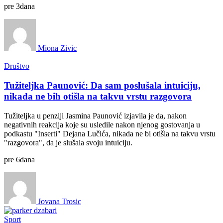
pre
3
dana
Miona Zivic
Društvo
Tužiteljka Paunović: Da sam poslušala intuiciju,
nikada ne bih otišla na takvu vrstu razgovora
Tužiteljka u penziji Jasmina Paunović izjavila je da, nakon
negativnih reakcija koje su usledile nakon njenog gostovanja u
podkastu "Inserti" Dejana Lučića, nikada ne bi otišla na takvu vrstu
"razgovora", da je slušala svoju intuiciju.
pre
6
dana
Jovana Trosic
Sport