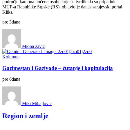
području kantona uočene osobe koje su tvrdile da su pripadnici
MUP-a Republike Srpske (RS), objavio je danas sarajevski portal
Kliks.
pre
3
dana
Miona Zivic
Kolumne
Gazimestan i Gazivode – ćutanje i kapitulacija
pre
6
dana
Miki Mihajlovic
Region i zemlje