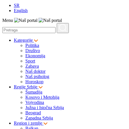
SR
English
Menu
Kategorije
Politika
Društvo
Ekonomija
Sport
Zabava
Naš doktor
Naš psiholog
Horoskop
Regije Srbije
Šumadija
Kosovo i Metohija
Vojvodina
Južna i Istočna Srbija
Beograd
Zapadna Srbija
Region i zemlje
Balkan