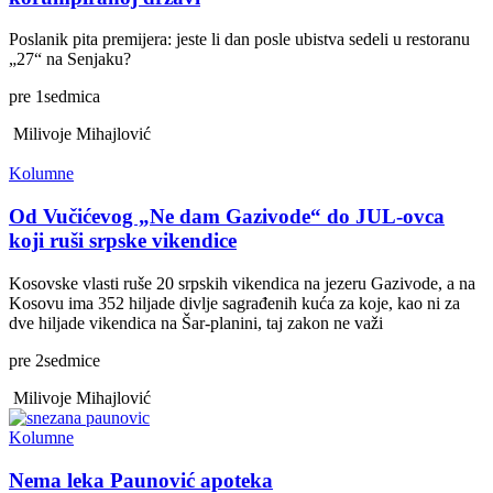
Poslanik pita premijera: jeste li dan posle ubistva sedeli u restoranu
„27“ na Senjaku?
pre
1
sedmica
Milivoje Mihajlović
Kolumne
Od Vučićevog „Ne dam Gazivode“ do JUL-ovca
koji ruši srpske vikendice
Kosovske vlasti ruše 20 srpskih vikendica na jezeru Gazivode, a na
Kosovu ima 352 hiljade divlje sagrađenih kuća za koje, kao ni za
dve hiljade vikendica na Šar-planini, taj zakon ne važi
pre
2
sedmice
Milivoje Mihajlović
Kolumne
Nema leka Paunović apoteka