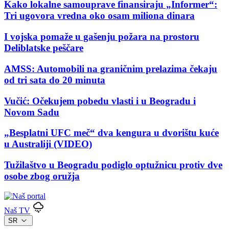
Kako lokalne samouprave finansiraju „Informer“:
Tri ugovora vredna oko osam miliona dinara
I vojska pomaže u gašenju požara na prostoru
Deliblatske peščare
AMSS: Automobili na graničnim prelazima čekaju
od tri sata do 20 minuta
Vučić: Očekujem pobedu vlasti i u Beogradu i
Novom Sadu
„Besplatni UFC meč“ dva kengura u dvorištu kuće
u Australiji (VIDEO)
Tužilaštvo u Beogradu podiglo optužnicu protiv dve
osobe zbog oružja
Naš TV
SR