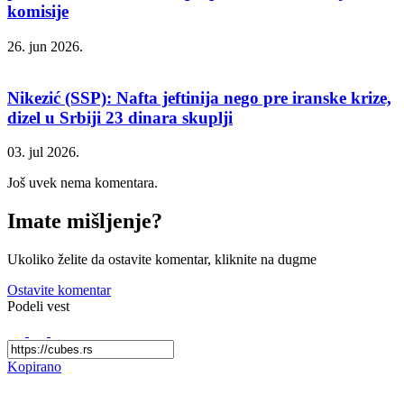
komisije
26. jun 2026.
Nikezić (SSP): Nafta jeftinija nego pre iranske krize,
dizel u Srbiji 23 dinara skuplji
03. jul 2026.
Još uvek nema komentara.
Imate mišljenje?
Ukoliko želite da ostavite komentar, kliknite na dugme
Ostavite komentar
Podeli vest
Kopirano