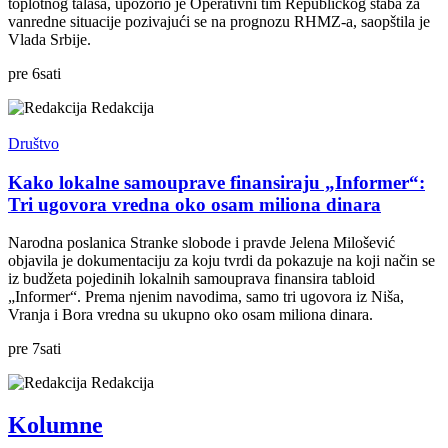
toplotnog talasa, upozorio je Operativni tim Republičkog štaba za
vanredne situacije pozivajući se na prognozu RHMZ-a, saopštila je
Vlada Srbije.
pre
6
sati
Redakcija
Društvo
Kako lokalne samouprave finansiraju „Informer“:
Tri ugovora vredna oko osam miliona dinara
Narodna poslanica Stranke slobode i pravde Jelena Milošević
objavila je dokumentaciju za koju tvrdi da pokazuje na koji način se
iz budžeta pojedinih lokalnih samouprava finansira tabloid
„Informer“. Prema njenim navodima, samo tri ugovora iz Niša,
Vranja i Bora vredna su ukupno oko osam miliona dinara.
pre
7
sati
Redakcija
Kolumne