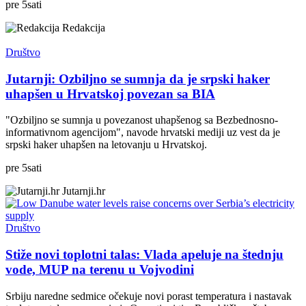
pre
5
sati
Redakcija
Društvo
Jutarnji: Ozbiljno se sumnja da je srpski haker
uhapšen u Hrvatskoj povezan sa BIA
"Ozbiljno se sumnja u povezanost uhapšenog sa Bezbednosno-
informativnom agencijom", navode hrvatski mediji uz vest da je
srpski haker uhapšen na letovanju u Hrvatskoj.
pre
5
sati
Jutarnji.hr
Društvo
Stiže novi toplotni talas: Vlada apeluje na štednju
vode, MUP na terenu u Vojvodini
Srbiju naredne sedmice očekuje novi porast temperatura i nastavak