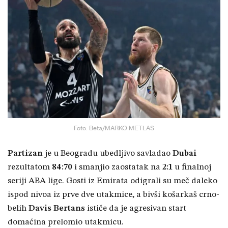
Foto: Beta/MARKO METLAS
Partizan
je u Beogradu ubedljivo savladao
Dubai
rezultatom
84:70
i smanjio zaostatak na
2:1
u finalnoj
seriji ABA lige. Gosti iz Emirata odigrali su meč daleko
ispod nivoa iz prve dve utakmice, a bivši košarkaš crno-
belih
Davis Bertans
ističe da je agresivan start
domaćina prelomio utakmicu.