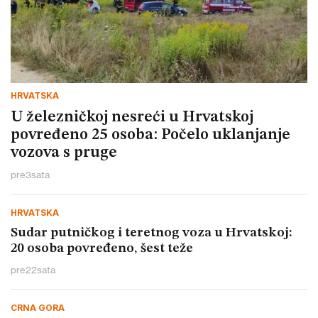
HRVATSKA
U železničkoj nesreći u Hrvatskoj
povređeno 25 osoba: Počelo uklanjanje
vozova s pruge
pre
3
sata
HRVATSKA
Sudar putničkog i teretnog voza u Hrvatskoj:
20 osoba povređeno, šest teže
pre
22
sata
CRNA GORA