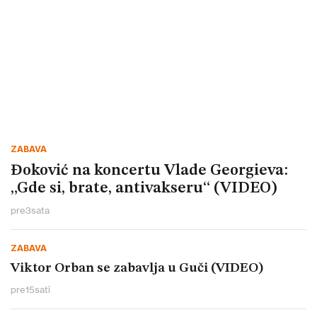
ZABAVA
Đoković na koncertu Vlade Georgieva:
„Gde si, brate, antivakseru“ (VIDEO)
pre
3
sata
ZABAVA
Viktor Orban se zabavlja u Guči (VIDEO)
pre
15
sati