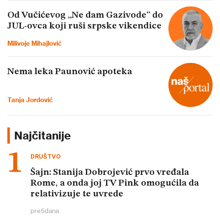
Od Vučićevog „Ne dam Gazivode“ do
JUL-ovca koji ruši srpske vikendice
Milivoje Mihajlović
Nema leka Paunović apoteka
Tanja Jordović
Najčitanije
DRUŠTVO
Šajn: Stanija Dobrojević prvo vređala
Rome, a onda joj TV Pink omogućila da
relativizuje te uvrede
pre
5
dana