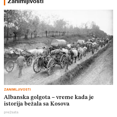
Zanimljivosti
ZANIMLJIVOSTI
Albanska golgota – vreme kada je
istorija bežala sa Kosova
pre
2
sata