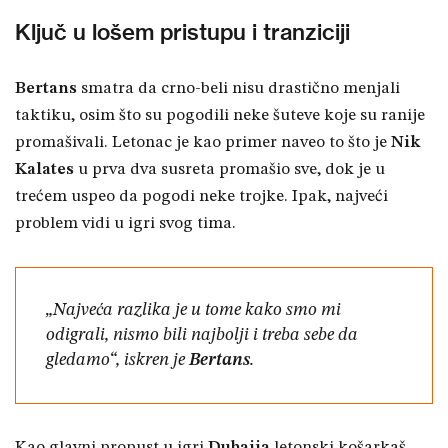
Ključ u lošem pristupu i tranziciji
Bertans
smatra da crno-beli nisu drastično menjali
taktiku, osim što su pogodili neke šuteve koje su ranije
promašivali. Letonac je kao primer naveo to što je
Nik
Kalates
u prva dva susreta promašio sve, dok je u
trećem uspeo da pogodi neke trojke. Ipak, najveći
problem vidi u igri svog tima.
„Najveća razlika je u tome kako smo mi
odigrali, nismo bili najbolji i treba sebe da
gledamo“, iskren je
Bertans
.
Kao glavni propust u igri
Dubaija
letonski košarkaš