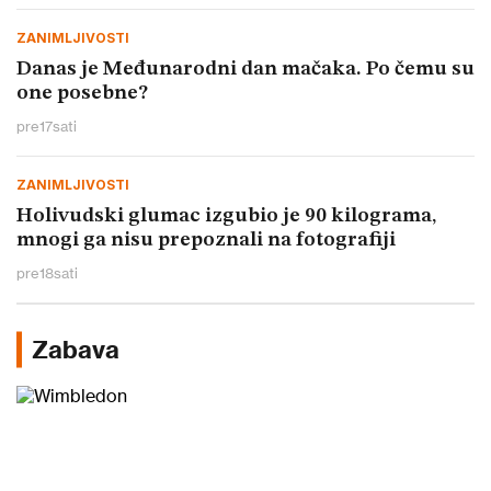
ZANIMLJIVOSTI
Danas je Međunarodni dan mačaka. Po čemu su
one posebne?
pre
17
sati
ZANIMLJIVOSTI
Holivudski glumac izgubio je 90 kilograma,
mnogi ga nisu prepoznali na fotografiji
pre
18
sati
Zabava