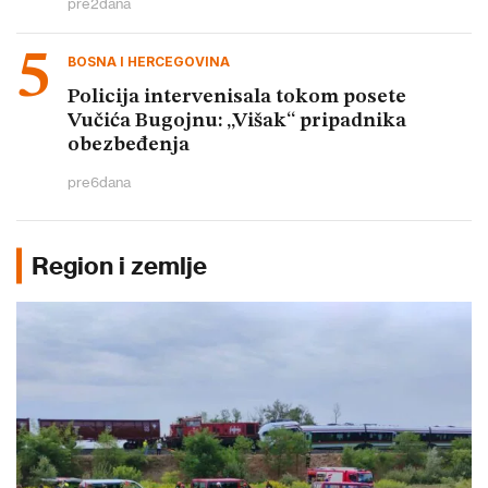
pre
2
dana
BOSNA I HERCEGOVINA
Policija intervenisala tokom posete
Vučića Bugojnu: „Višak“ pripadnika
obezbeđenja
pre
6
dana
Region i zemlje