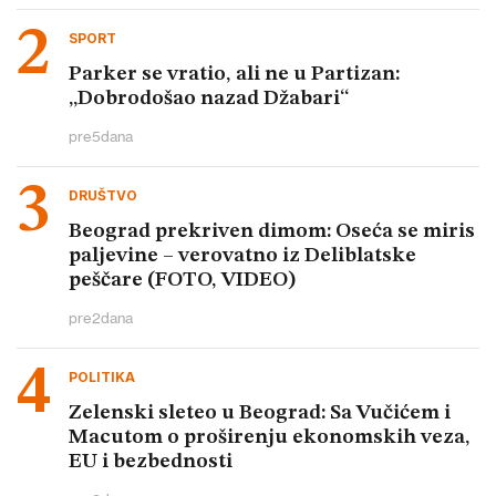
SPORT
Parker se vratio, ali ne u Partizan:
„Dobrodošao nazad Džabari“
pre
5
dana
DRUŠTVO
Beograd prekriven dimom: Oseća se miris
paljevine – verovatno iz Deliblatske
peščare (FOTO, VIDEO)
pre
2
dana
POLITIKA
Zelenski sleteo u Beograd: Sa Vučićem i
Macutom o proširenju ekonomskih veza,
EU i bezbednosti