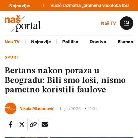
ije i Ukrajine
Najnovije:
Vučić razmatra „promenu vodotoka Ibra“: Kaže – zb
Naš TV
Naš TV
Najnovije
Politika
Društvo
Ekonomij
SPORT
Bertans nakon poraza u
Beogradu: Bili smo loši, nismo
pametno koristili faulove
Nikola Mladenović
11. jun 2026.
12:31