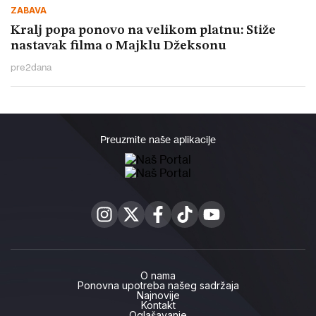
ZABAVA
Kralj popa ponovo na velikom platnu: Stiže
nastavak filma o Majklu Džeksonu
pre
2
dana
Preuzmite naše aplikacije
O nama
Ponovna upotreba našeg sadržaja
Najnovije
Kontakt
Oglašavanje