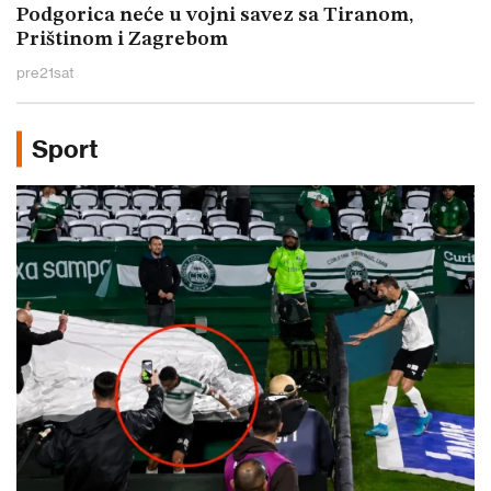
Podgorica neće u vojni savez sa Tiranom,
Prištinom i Zagrebom
pre
21
sat
Sport