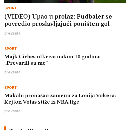
SPORT
(VIDEO) Upao u prolaz: Fudbaler se
povredio proslavljajući poništen gol
pre
2
sata
SPORT
Majk Cirbes otkriva nakon 10 godina:
„Prevarili su me“
pre
2
sata
SPORT
Makabi pronašao zamenu za Lonija Vokera:
Kejton Volas stiže iz NBA lige
pre
2
sata