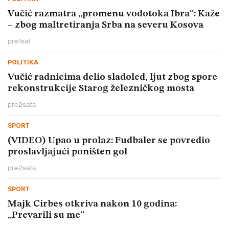
Vučić razmatra „promenu vodotoka Ibra“: Kaže
– zbog maltretiranja Srba na severu Kosova
pre
1
sat
POLITIKA
Vučić radnicima delio sladoled, ljut zbog spore
rekonstrukcije Starog železničkog mosta
pre
2
sata
SPORT
(VIDEO) Upao u prolaz: Fudbaler se povredio
proslavljajući poništen gol
pre
2
sata
SPORT
Majk Cirbes otkriva nakon 10 godina:
„Prevarili su me“