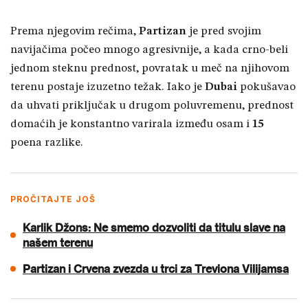
Prema njegovim rečima,
Partizan
je pred svojim
navijačima počeo mnogo agresivnije, a kada crno-beli
jednom steknu prednost, povratak u meč na njihovom
terenu postaje izuzetno težak. Iako je
Dubai
pokušavao
da uhvati priključak u drugom poluvremenu, prednost
domaćih je konstantno varirala između osam i
15
poena razlike.
PROČITAJTE JOŠ
Karlik Džons: Ne smemo dozvoliti da titulu slave na
našem terenu
Partizan i Crvena zvezda u trci za Treviona Vilijamsa