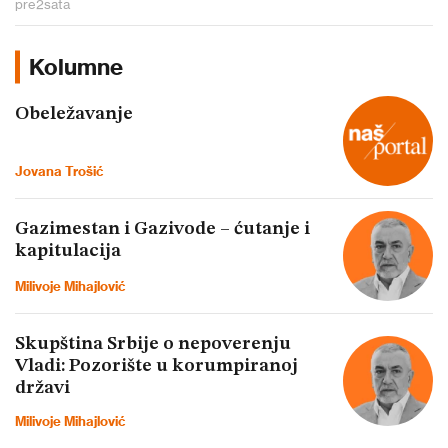
pre
2
sata
Kolumne
Obeležavanje
Jovana Trošić
Gazimestan i Gazivode – ćutanje i
kapitulacija
Milivoje Mihajlović
Skupština Srbije o nepoverenju
Vladi: Pozorište u korumpiranoj
državi
Milivoje Mihajlović