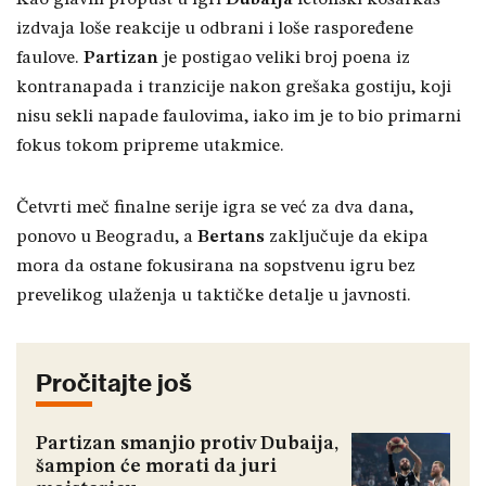
izdvaja loše reakcije u odbrani i loše raspoređene
faulove.
Partizan
je postigao veliki broj poena iz
kontranapada i tranzicije nakon grešaka gostiju, koji
nisu sekli napade faulovima, iako im je to bio primarni
fokus tokom pripreme utakmice.
Četvrti meč finalne serije igra se već za dva dana,
ponovo u Beogradu, a
Bertans
zaključuje da ekipa
mora da ostane fokusirana na sopstvenu igru bez
prevelikog ulaženja u taktičke detalje u javnosti.
Pročitajte još
Partizan smanjio protiv Dubaija,
šampion će morati da juri