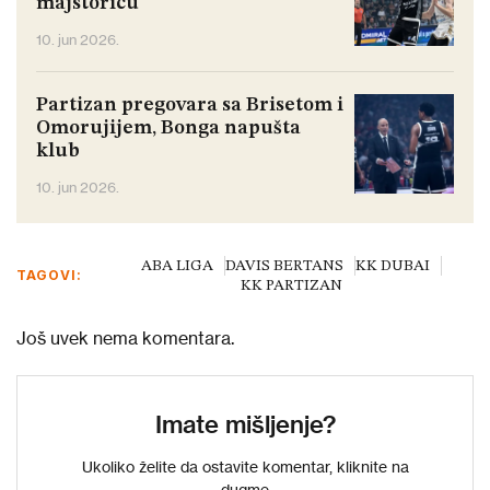
majstoricu
10. jun 2026.
Partizan pregovara sa Brisetom i
Omorujijem, Bonga napušta
klub
10. jun 2026.
ABA LIGA
DAVIS BERTANS
KK DUBAI
TAGOVI:
KK PARTIZAN
Još uvek nema komentara.
Imate mišljenje?
Ukoliko želite da ostavite komentar, kliknite na
dugme