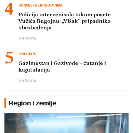
BOSNA I HERCEGOVINA
Policija intervenisala tokom posete
Vučića Bugojnu: „Višak“ pripadnika
obezbeđenja
pre
4
dana
KOLUMNE
Gazimestan i Gazivode – ćutanje i
kapitulacija
pre
6
dana
Region i zemlje