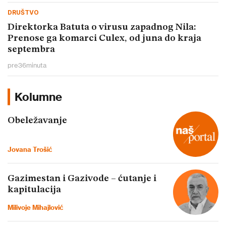
DRUŠTVO
Direktorka Batuta o virusu zapadnog Nila:
Prenose ga komarci Culex, od juna do kraja
septembra
pre
36
minuta
Kolumne
Obeležavanje
Jovana Trošić
Gazimestan i Gazivode – ćutanje i
kapitulacija
Milivoje Mihajlović