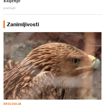
kaljenje
pre
5
sati
Zanimljivosti
EKOLOGIJA