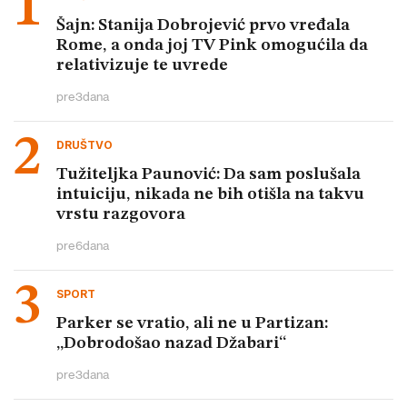
Šajn: Stanija Dobrojević prvo vređala
Rome, a onda joj TV Pink omogućila da
relativizuje te uvrede
pre
3
dana
DRUŠTVO
Tužiteljka Paunović: Da sam poslušala
intuiciju, nikada ne bih otišla na takvu
vrstu razgovora
pre
6
dana
SPORT
Parker se vratio, ali ne u Partizan:
„Dobrodošao nazad Džabari“
pre
3
dana