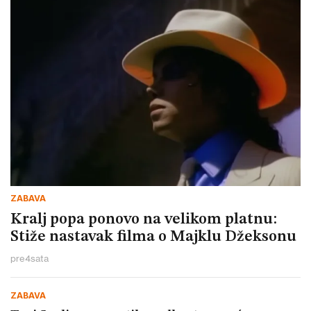
ZABAVA
Kralj popa ponovo na velikom platnu:
Stiže nastavak filma o Majklu Džeksonu
pre
4
sata
ZABAVA