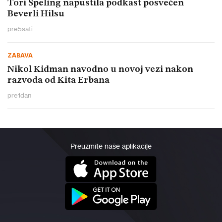
Tori Speling napustila podkast posvećen
Beverli Hilsu
pre
5
sati
ZABAVA
Nikol Kidman navodno u novoj vezi nakon
razvoda od Kita Erbana
pre
1
dan
Preuzmite naše aplikacije