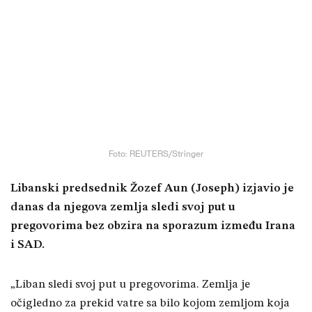
Foto: REUTERS/Stringer
Libanski predsednik Žozef Aun (Joseph) izjavio je
danas da njegova zemlja sledi svoj put u
pregovorima bez obzira na sporazum između Irana
i SAD.
„Liban sledi svoj put u pregovorima. Zemlja je
očigledno za prekid vatre sa bilo kojom zemljom koja