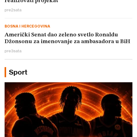
realizovati projekat
pre
2
sata
BOSNA I HERCEGOVINA
Američki Senat dao zeleno svetlo Ronaldu
Džonsonu za imenovanje za ambasadora u BiH
pre
3
sata
Sport