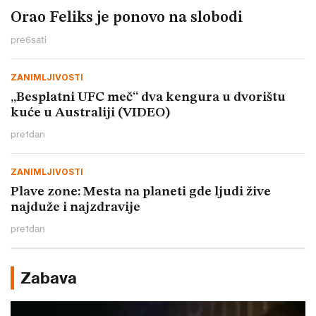
Orao Feliks je ponovo na slobodi
pre
6
sati
ZANIMLJIVOSTI
„Besplatni UFC meč“ dva kengura u dvorištu
kuće u Australiji (VIDEO)
pre
1
dan
ZANIMLJIVOSTI
Plave zone: Mesta na planeti gde ljudi žive
najduže i najzdravije
pre
1
dan
Zabava