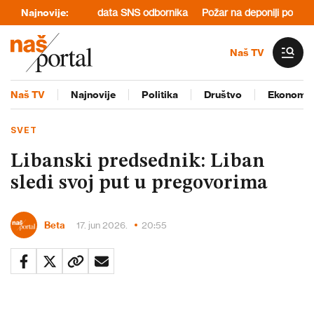
e prestanak mandata SNS odbornika
Najnovije:
Požar na deponiji povećao zagađ
Naš TV
Naš TV
Najnovije
Politika
Društvo
Ekonomij
SVET
Libanski predsednik: Liban
sledi svoj put u pregovorima
Beta
17. jun 2026.
20:55