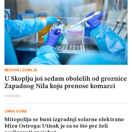
REGION I ZEMLJE
U Skoplju još sedam obolelih od groznice
Zapadnog Nila koju prenose komarci
pre
2
sata
CRNA GORA
Mitopolija se buni izgradnji solarne elektrane
blizu Ostroga: Utisak je sa se što pre želi