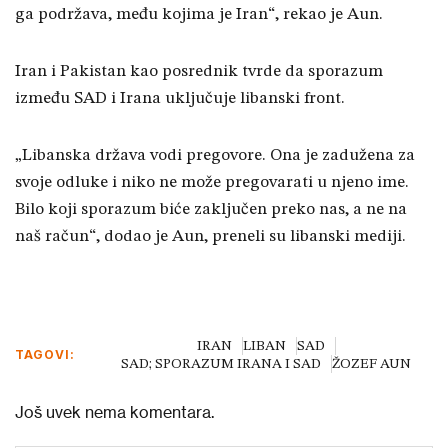
ga podržava, među kojima je Iran“, rekao je Aun.
Iran i Pakistan kao posrednik tvrde da sporazum
između SAD i Irana uključuje libanski front.
„Libanska država vodi pregovore. Ona je zadužena za
svoje odluke i niko ne može pregovarati u njeno ime.
Bilo koji sporazum biće zaključen preko nas, a ne na
naš račun“, dodao je Aun, preneli su libanski mediji.
IRAN
LIBAN
SAD
TAGOVI:
SAD; SPORAZUM IRANA I SAD
ŽOZEF AUN
Još uvek nema komentara.