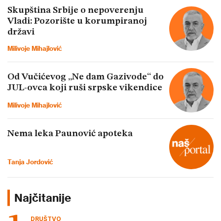
Skupština Srbije o nepoverenju
Vladi: Pozorište u korumpiranoj
državi
Milivoje Mihajlović
Od Vučićevog „Ne dam Gazivode“ do
JUL-ovca koji ruši srpske vikendice
Milivoje Mihajlović
Nema leka Paunović apoteka
Tanja Jordović
Najčitanije
DRUŠTVO