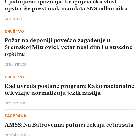
Ujedinjena opozicija: Kragujevačka vlast
opstruiše prestanak mandata SNS odbornika
pre
1
minut
DRUŠTVO
Požar na deponiji povećao zagađenje u
Sremskoj Mitrovici, vetar nosi dim i u susedne
opštine
pre
5
minuta
DRUŠTVO
Kad uvreda postane program: Kako nacionalne
televizije normalizuju jezik nasilja
pre
21
minut
SAOBRAĆAJ
AMSS: Na Batrovcima putnici čekaju četiri sata
pre
34
minuta