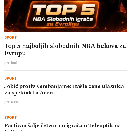
SPORT
Top 5 najboljih slobodnih NBA bekova za
Evropu
pre
1
sat
SPORT
Jokić protiv Vembanjame: Izašle cene ulaznica
za spektakl u Areni
pre
4
sata
SPORT
Partizan šalje četvoricu igrača u Teleoptik na