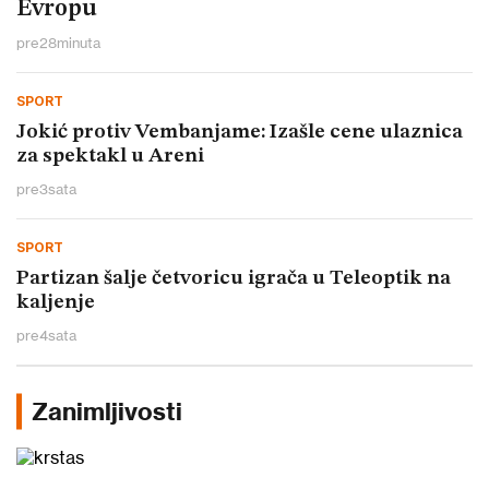
Evropu
pre
28
minuta
SPORT
Jokić protiv Vembanjame: Izašle cene ulaznica
za spektakl u Areni
pre
3
sata
SPORT
Partizan šalje četvoricu igrača u Teleoptik na
kaljenje
pre
4
sata
Zanimljivosti