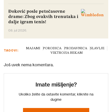
Đoković posle petočasovne
drame: Zbog ovakvih trenutaka i
dalje igram tenis!
08. jul 2026.
MAJAMI
PORODICA
PRODAVNICA
SLAVLJE
TAGOVI:
VIKTROJIA BEKAM
Još uvek nema komentara.
Imate mišljenje?
Ukoliko želite da ostavite komentar, kliknite na
dugme