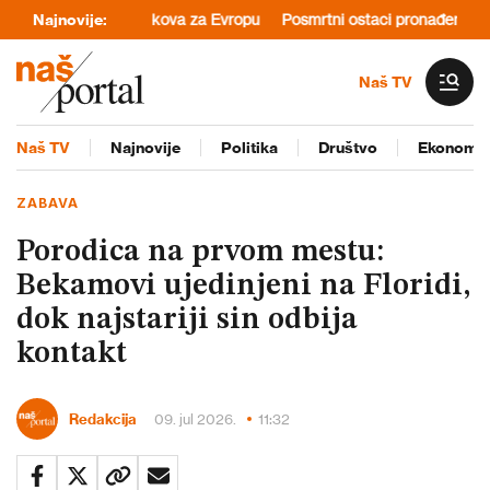
slobodnih NBA bekova za Evropu
Najnovije:
Posmrtni ostaci pronađeni u trećo
Naš TV
Naš TV
Najnovije
Politika
Društvo
Ekonomij
ZABAVA
Porodica na prvom mestu:
Bekamovi ujedinjeni na Floridi,
dok najstariji sin odbija
kontakt
Redakcija
09. jul 2026.
11:32