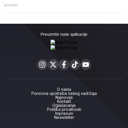
pre
1
dan
Preuzmite naše aplikacije
O nama
Ponovna upotreba našeg sadržaja
Najnovije
Kontakt
Oglašavanje
Politika privatnosti
Impresum
Newsletter