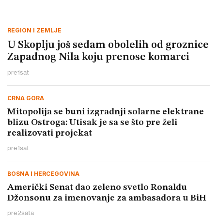
REGION I ZEMLJE
U Skoplju još sedam obolelih od groznice
Zapadnog Nila koju prenose komarci
pre
1
sat
CRNA GORA
Mitopolija se buni izgradnji solarne elektrane
blizu Ostroga: Utisak je sa se što pre želi
realizovati projekat
pre
1
sat
BOSNA I HERCEGOVINA
Američki Senat dao zeleno svetlo Ronaldu
Džonsonu za imenovanje za ambasadora u BiH
pre
2
sata