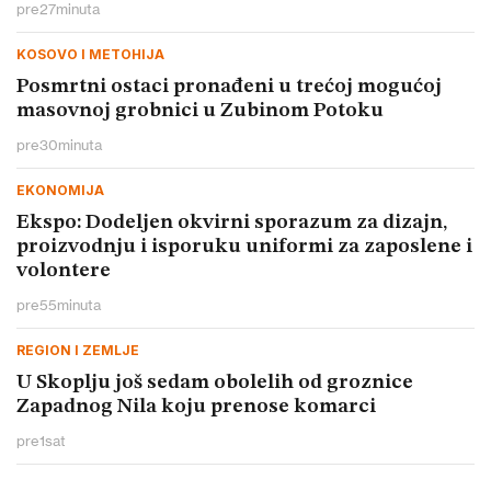
pre
27
minuta
KOSOVO I METOHIJA
Posmrtni ostaci pronađeni u trećoj mogućoj
masovnoj grobnici u Zubinom Potoku
pre
30
minuta
EKONOMIJA
Ekspo: Dodeljen okvirni sporazum za dizajn,
proizvodnju i isporuku uniformi za zaposlene i
volontere
pre
55
minuta
REGION I ZEMLJE
U Skoplju još sedam obolelih od groznice
Zapadnog Nila koju prenose komarci
pre
1
sat