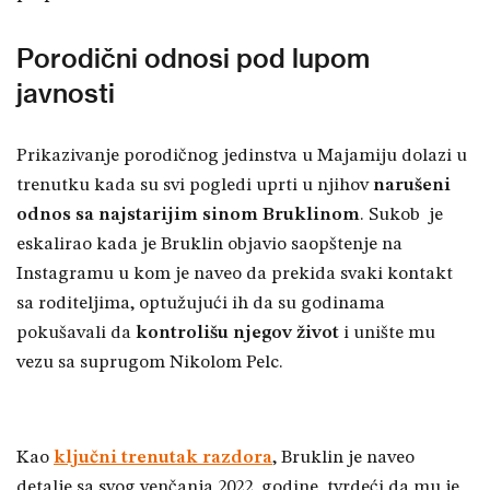
Porodični odnosi pod lupom
javnosti
Prikazivanje porodičnog jedinstva u Majamiju dolazi u
trenutku kada su svi pogledi uprti u njihov
narušeni
odnos sa najstarijim sinom Bruklinom
. Sukob je
eskalirao kada je Bruklin objavio saopštenje na
Instagramu u kom je naveo da prekida svaki kontakt
sa roditeljima, optužujući ih da su godinama
pokušavali da
kontrolišu njegov život
i unište mu
vezu sa suprugom Nikolom Pelc.
Kao
ključni trenutak razdora
, Bruklin je naveo
detalje sa svog venčanja 2022. godine, tvrdeći da mu je