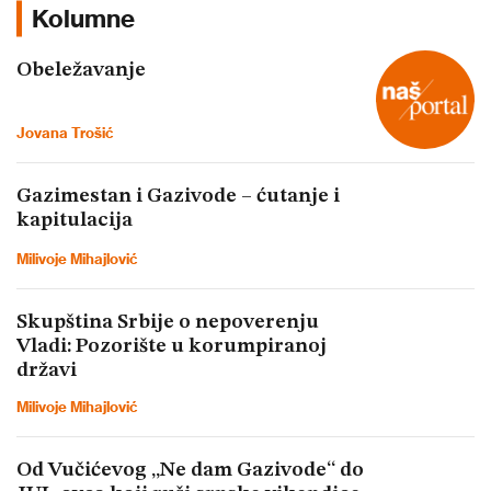
Kolumne
Obeležavanje
Jovana Trošić
Gazimestan i Gazivode – ćutanje i
kapitulacija
Milivoje Mihajlović
Skupština Srbije o nepoverenju
Vladi: Pozorište u korumpiranoj
državi
Milivoje Mihajlović
Od Vučićevog „Ne dam Gazivode“ do