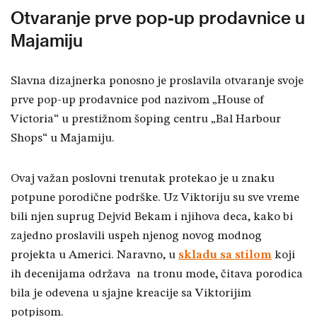
Otvaranje prve pop-up prodavnice u
Majamiju
Slavna dizajnerka ponosno je proslavila otvaranje svoje
prve pop-up prodavnice pod nazivom „House of
Victoria“ u prestižnom šoping centru „Bal Harbour
Shops“ u Majamiju.
Ovaj važan poslovni trenutak protekao je u znaku
potpune porodične podrške. Uz Viktoriju su sve vreme
bili njen suprug Dejvid Bekam i njihova deca, kako bi
zajedno proslavili uspeh njenog novog modnog
projekta u Americi. Naravno, u
skladu sa stilom
koji
ih decenijama održava na tronu mode, čitava porodica
bila je odevena u sjajne kreacije sa Viktorijim
potpisom.