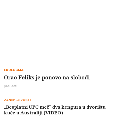
EKOLOGIJA
Orao Feliks je ponovo na slobodi
pre
6
sati
ZANIMLJIVOSTI
„Besplatni UFC meč“ dva kengura u dvorištu
kuće u Australiji (VIDEO)