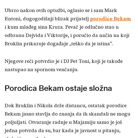
Ubrzo nakon ovih optužbi, oglasio se i sam Mark
Entoni, dugogodišnji blizak prijatelj
porodice Bekam
i kum mlađeg sina Kruza. Pevač je odlučno stao u
odbranu Dejvida i Viktorije, i poručio da način na koji
Bruklin prikazuje događaje „teško da je istina“.
Njegove reči potvrdio je i DJ Fet Toni, koji je takođe
nastupao na spornom venčanju.
Porodica Bekam ostaje složna
Dok Bruklin i Nikola drže distancu, ostatak porodice
Bekam jasno stavlja do znanja da ih skandali ne mogu
poljuljati. Otvaranje radnje u Majamiju samo je još
jedna potvrda da su, bar kada je javnost u pitanju,