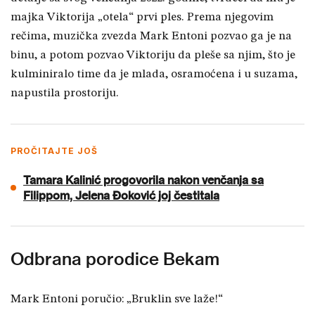
majka Viktorija „otela“ prvi ples. Prema njegovim
rečima, muzička zvezda Mark Entoni pozvao ga je na
binu, a potom pozvao Viktoriju da pleše sa njim, što je
kulminiralo time da je mlada, osramoćena i u suzama,
napustila prostoriju.
PROČITAJTE JOŠ
Tamara Kalinić progovorila nakon venčanja sa
Filippom, Jelena Đoković joj čestitala
Odbrana porodice Bekam
Mark Entoni poručio: „Bruklin sve laže!“