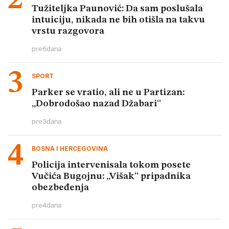
Tužiteljka Paunović: Da sam poslušala
intuiciju, nikada ne bih otišla na takvu
vrstu razgovora
pre
6
dana
SPORT
Parker se vratio, ali ne u Partizan:
„Dobrodošao nazad Džabari“
pre
3
dana
BOSNA I HERCEGOVINA
Policija intervenisala tokom posete
Vučića Bugojnu: „Višak“ pripadnika
obezbeđenja
pre
4
dana