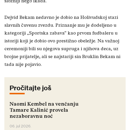
složniji nego ikada.
Dejvid Bekam nedavno je dobio na Holivudskoj stazi
slavnih čuvenu zvezdu. Priznanje mu je dodeljeno u
kategoriji „Sportska zabava” kao prvom fudbaleru u
istoriji koji je dobio ovo prestižno obeležje. Na važnoj
ceremoniji bili su njegova supruga i njihova deca, uz
brojne prijatelje, ali se najstariji sin Bruklin Bekam ni
tada nije pojavio.
Pročitajte još
Naomi Kembel na venčanju
Tamare Kalinić provela
nezaboravnu noć
06. jul 2026.