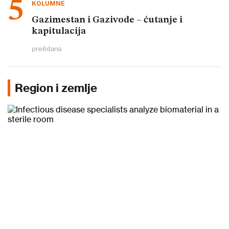
KOLUMNE
Gazimestan i Gazivode – ćutanje i
kapitulacija
pre
6
dana
Region i zemlje