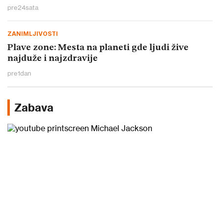
pre
24
sata
ZANIMLJIVOSTI
Plave zone: Mesta na planeti gde ljudi žive
najduže i najzdravije
pre
1
dan
Zabava