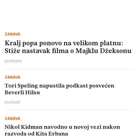
ZABAVA
Kralj popa ponovo na velikom platnu:
Stiže nastavak filma o Majklu Džeksonu
pre
4
sata
ZABAVA
Tori Speling napustila podkast posvećen
Beverli Hilsu
pre
5
sati
ZABAVA
Nikol Kidman navodno u novoj vezi nakon
razvoda od Kita Erbana