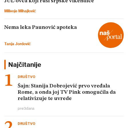
JUL-ovca koji ruši srpske vikendice
Milivoje Mihajlović
Nema leka Paunović apoteka
Tanja Jordović
Najčitanije
DRUŠTVO
Šajn: Stanija Dobrojević prvo vređala
Rome, a onda joj TV Pink omogućila da
relativizuje te uvrede
pre
3
dana
DRUŠTVO