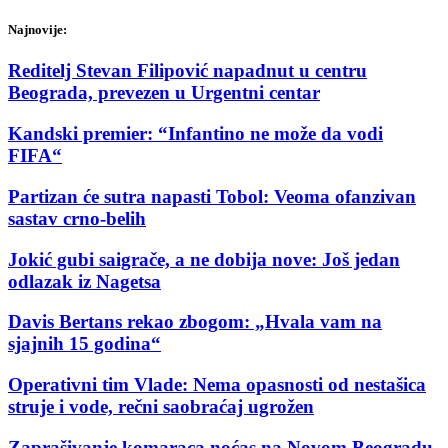
Najnovije:
Reditelj Stevan Filipović napadnut u centru
Beograda, prevezen u Urgentni centar
Kandski premier: “Infantino ne može da vodi
FIFA“
Partizan će sutra napasti Tobol: Veoma ofanzivan
sastav crno-belih
Jokić gubi saigrače, a ne dobija nove: Još jedan
odlazak iz Nagetsa
Davis Bertans rekao zbogom: „Hvala vam na
sjajnih 15 godina“
Operativni tim Vlade: Nema opasnosti od nestašica
struje i vode, rečni saobraćaj ugrožen
Zaprašivanje komaraca noćas na Novom Beogradu