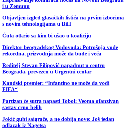
i u Zemunu
Objavljen izgled glasačkih listića na prvim izborima
s novim tehnologijama u BiH
Ćuta otkrio sa kim bi ušao u koaliciju
Direktor beogradskog Vodovoda: Potrošnja vode
rekordna, prizvodnja može da bude i veća
Reditelj Stevan Filipović napadnut u centru
Beograda, prevezen u Urgentni centar
Kandski premier: “Infantino ne može da vodi
FIFA“
Partizan će sutra napasti Tobol: Veoma ofanzivan
sastav crno-belih
Jokić gubi saigrače, a ne dobija nove: Još jedan
odlazak iz Nagetsa