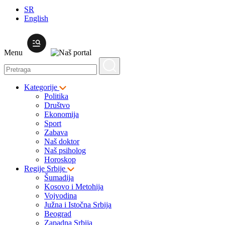
SR
English
Menu
Kategorije
Politika
Društvo
Ekonomija
Sport
Zabava
Naš doktor
Naš psiholog
Horoskop
Regije Srbije
Šumadija
Kosovo i Metohija
Vojvodina
Južna i Istočna Srbija
Beograd
Zapadna Srbija