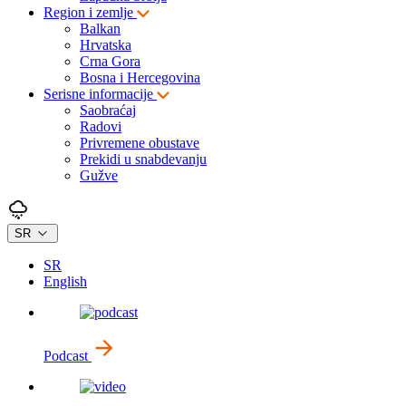
Region i zemlje
Balkan
Hrvatska
Crna Gora
Bosna i Hercegovina
Serisne informacije
Saobraćaj
Radovi
Privremene obustave
Prekidi u snabdevanju
Gužve
SR
SR
English
Podcast