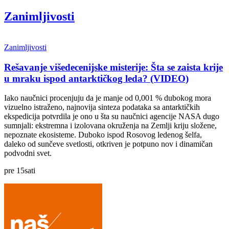
Zanimljivosti
Zanimljivosti
Rešavanje višedecenijske misterije: Šta se zaista krije
u mraku ispod antarktičkog leda? (VIDEO)
Iako naučnici procenjuju da je manje od 0,001 % dubokog mora
vizuelno istraženo, najnovija sinteza podataka sa antarktičkih
ekspedicija potvrdila je ono u šta su naučnici agencije NASA dugo
sumnjali: ekstremna i izolovana okruženja na Zemlji kriju složene,
nepoznate ekosisteme. Duboko ispod Rosovog ledenog šelfa,
daleko od sunčeve svetlosti, otkriven je potpuno nov i dinamičan
podvodni svet.
pre
15
sati