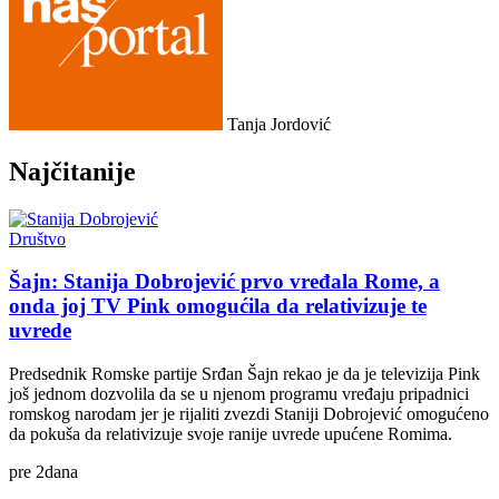
Tanja Jordović
Najčitanije
Društvo
Šajn: Stanija Dobrojević prvo vređala Rome, a
onda joj TV Pink omogućila da relativizuje te
uvrede
Predsednik Romske partije Srđan Šajn rekao je da je televizija Pink
još jednom dozvolila da se u njenom programu vređaju pripadnici
romskog narodam jer je rijaliti zvezdi Staniji Dobrojević omogućeno
da pokuša da relativizuje svoje ranije uvrede upućene Romima.
pre
2
dana