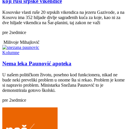
koji ruši srpske vikendice
Kosovske vlasti ruše 20 srpskih vikendica na jezeru Gazivode, a na
Kosovu ima 352 hiljade divlje sagrađenih kuća za koje, kao ni za
dve hiljade vikendica na Šar-planini, taj zakon ne važi
pre
2
sedmice
Milivoje Mihajlović
Kolumne
Nema leka Paunović apoteka
U našem političkom životu, posebno kod funkcionera, nikad ne
bude neki preveliki problem u onome šta si rekao. Problem je kome
si napravio problem. Ministarka Snežana Paunović to je
demonstrirala gotovo školski.
pre
2
sedmice