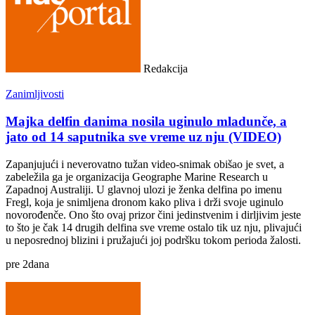
Redakcija
Zanimljivosti
Majka delfin danima nosila uginulo mladunče, a
jato od 14 saputnika sve vreme uz nju (VIDEO)
Zapanjujući i neverovatno tužan video-snimak obišao je svet, a
zabeležila ga je organizacija Geographe Marine Research u
Zapadnoj Australiji. U glavnoj ulozi je ženka delfina po imenu
Fregl, koja je snimljena dronom kako pliva i drži svoje uginulo
novorođenče. Ono što ovaj prizor čini jedinstvenim i dirljivim jeste
to što je čak 14 drugih delfina sve vreme ostalo tik uz nju, plivajući
u neposrednoj blizini i pružajući joj podršku tokom perioda žalosti.
pre
2
dana