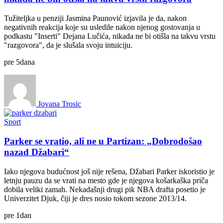
Tužiteljka u penziji Jasmina Paunović izjavila je da, nakon
negativnih reakcija koje su usledile nakon njenog gostovanja u
podkastu "Inserti" Dejana Lučića, nikada ne bi otišla na takvu vrstu
"razgovora", da je slušala svoju intuiciju.
pre
5
dana
Jovana Trosic
Sport
Parker se vratio, ali ne u Partizan: „Dobrodošao
nazad Džabari“
Iako njegova budućnost još nije rešena, Džabari Parker iskoristio je
letnju pauzu da se vrati na mesto gde je njegova košarkaška priča
dobila veliki zamah. Nekadašnji drugi pik NBA drafta posetio je
Univerzitet Djuk, čiji je dres nosio tokom sezone 2013/14.
pre
1
dan