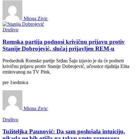
Miona Zivic
Društvo
Romska partija podnosi krivičnu prijavu protiv
Stanije Dobrojević, slučaj prijavljen REM-u
Predsednik Romske partije Srđan Šajn izjavio je da će podneti
krivičnu prijavu protiv Stanije Dobrojević, učesnice rijalitija Elita
emitovanog na TV Pink.
pre
1
sedmica
Miona Zivic
Društvo
Tužiteljka Paunović: Da sam poslušala intuiciju,
nikada ne bih otišla na takvu vrstu razgovora