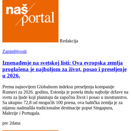
Redakcija
Zanimljivosti
Iznenađenje na svetskoj listi: Ova evropska zemlja
proglašena je najboljom za život, posao i preseljenje
u 2026.
Prema najnovijem Globalnom indeksu preseljenja kompanije
Rumavi za 2026. godinu, Estonija je ponela titulu najbolje države na
svetu za ljude koji planiraju da započnu život i posao u inostranstvu.
Sa ukupno 72,8 od mogućih 100 poena, ova baltička zemlja je za
nijansu nadmašila tradicionalne destinacije poput Singapura,
Malezije i Portugala.
pre
2
dana