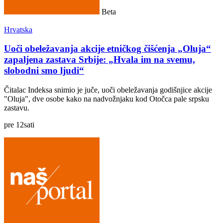
Beta
Hrvatska
Uoči obeležavanja akcije etničkog čišćenja „Oluja“
zapaljena zastava Srbije: „Hvala im na svemu,
slobodni smo ljudi“
Čitalac Indeksa snimio je juče, uoči obeležavanja godišnjice akcije
"Oluja", dve osobe kako na nadvožnjaku kod Otočca pale srpsku
zastavu.
pre
12
sati