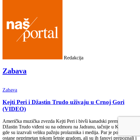
Redakcija
Zabava
Zabava
Kejti Peri i Džastin Trudo uživaju u Crnoj Gori
(VIDEO)
Američka muzička zvezda Kejti Peri i bivši kanadski premijer
Džastin Trudo viđeni su na odmoru na Jadranu, tačnije u Kotoru,
gde su izazvali veliku pažnju prolaznika i medija. Par je pokušao da
ostane neprimetan tokom šetnje gradom, ali su ih fanovi prepoznali i