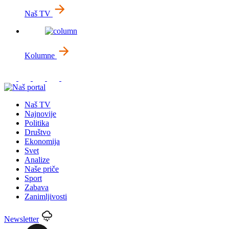
Naš TV
Kolumne
Naš TV
Najnovije
Politika
Društvo
Ekonomija
Svet
Analize
Naše priče
Sport
Zabava
Zanimljivosti
Newsletter