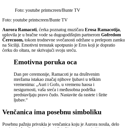
Foto: youtube printscreen/Bunte TV
Foto: youtube printscreen/Bunte TV
Aurora Ramacoti
, ćerka poznatog muzičara
Erosa Ramacotija
,
uplovila je u bračne vode sa dugogodišnjim partnerom
Gofredom
Čerecuom,
tokom trodnevne svečanosti održane u prelepom zamku
na Siciliji. Emotivni trenutak upotpunio je Eros koji je dopratio
ćerku do oltara, ne skrivajući svoju sreću.
Emotivna poruka oca
Dan pre ceremonije, Ramacoti je na društvenim
mrežama istakao značaj njihove ljubavi u teškim
vremenima: „Auri i Gofo, u vremenu haosa i
nesigurnosti, vaša sreća i međusobna podrška
predstavljaju pravo čudo. Nastavite da rastete i širite
ljubav.“
Venčanica ima posebnu simboliku
Posebnu pažnju privukla je venčanica koju je Aurora nosila, delo