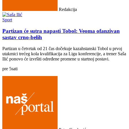
Redakcija
Sport
Partizan će sutra napasti Tobol: Veoma ofanzivan
sastav crno-belih
Partizan u četvrtak od 21 čas dočekuje kazahstanski Tobol u prvoj
utakmici trećeg kola kvalifikacija za Ligu konferencije, a trener Saša
Ilić ponovo će izvršiti određene promene u startnoj postavi.
pre
5
sati