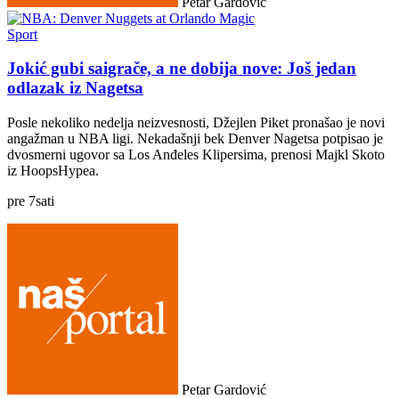
Petar Gardović
Sport
Jokić gubi saigrače, a ne dobija nove: Još jedan
odlazak iz Nagetsa
Posle nekoliko nedelja neizvesnosti, Džejlen Piket pronašao je novi
angažman u NBA ligi. Nekadašnji bek Denver Nagetsa potpisao je
dvosmerni ugovor sa Los Anđeles Klipersima, prenosi Majkl Skoto
iz HoopsHypea.
pre
7
sati
Petar Gardović