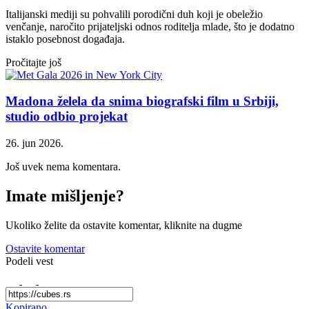
Italijanski mediji su pohvalili porodični duh koji je obeležio
venčanje, naročito prijateljski odnos roditelja mlade, što je dodatno
istaklo posebnost događaja.
Pročitajte još
Madona želela da snima biografski film u Srbiji,
studio odbio projekat
26. jun 2026.
Još uvek nema komentara.
Imate mišljenje?
Ukoliko želite da ostavite komentar, kliknite na dugme
Ostavite komentar
Podeli vest
Kopirano