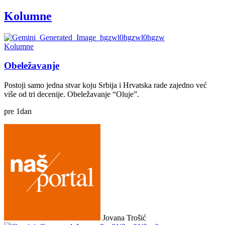
Kolumne
Kolumne
Obeležavanje
Postoji samo jedna stvar koju Srbija i Hrvatska rade zajedno već
više od tri decenije. Obeležavanje “Oluje”.
pre
1
dan
Jovana Trošić