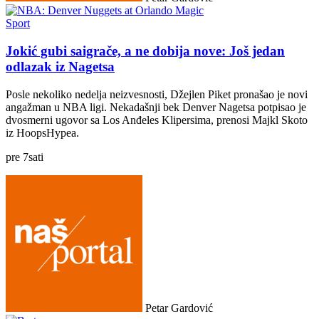
Sport
Jokić gubi saigrače, a ne dobija nove: Još jedan
odlazak iz Nagetsa
Posle nekoliko nedelja neizvesnosti, Džejlen Piket pronašao je novi
angažman u NBA ligi. Nekadašnji bek Denver Nagetsa potpisao je
dvosmerni ugovor sa Los Anđeles Klipersima, prenosi Majkl Skoto
iz HoopsHypea.
pre
7
sati
Petar Gardović