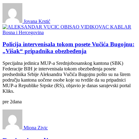
Jovana Krstić
Bosna i Hercegovina
Policija intervenisala tokom posete Vučića Bugojnu:
„Višak“ pripadnika obezbeđenja
Specijalna jedinica MUP-a Srednjobosanskog kantona (SBK)
Federacije BIH je intervenisala tokom obezbeđenja posete
predsednika Srbije Aleksandra Vučića Bugojnu pošto su na širem
području kantona uočene osobe koje su tvrdile da su pripadnici
MUP-a Republike Srpske (RS), objavio je danas sarajevski portal
Kliks.
pre
2
dana
Miona Zivic