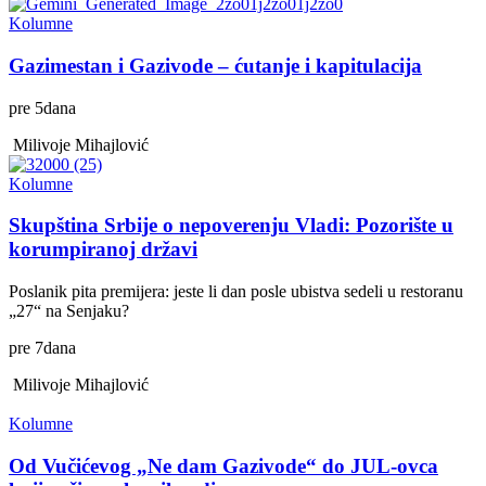
Kolumne
Gazimestan i Gazivode – ćutanje i kapitulacija
pre
5
dana
Milivoje Mihajlović
Kolumne
Skupština Srbije o nepoverenju Vladi: Pozorište u
korumpiranoj državi
Poslanik pita premijera: jeste li dan posle ubistva sedeli u restoranu
„27“ na Senjaku?
pre
7
dana
Milivoje Mihajlović
Kolumne
Od Vučićevog „Ne dam Gazivode“ do JUL-ovca