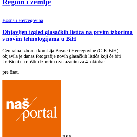
Region i zemlje
Bosna i Hercegovina
Objavljen izgled glasačkih listića na prvim izborima
s novim tehnologijama u BiH
Centralna izborna komisija Bosne i Hercegovine (CIK BiH)
objavila je danas fotografije novih glasačkih listića koji će biti
korišteni na opštim izborima zakazanim za 4. oktobar.
pre
8
sati
RSE