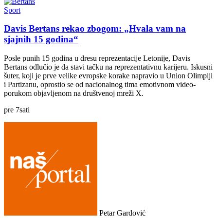
Sport
Davis Bertans rekao zbogom: „Hvala vam na
sjajnih 15 godina“
Posle punih 15 godina u dresu reprezentacije Letonije, Davis
Bertans odlučio je da stavi tačku na reprezentativnu karijeru. Iskusni
šuter, koji je prve velike evropske korake napravio u Union Olimpiji
i Partizanu, oprostio se od nacionalnog tima emotivnom video-
porukom objavljenom na društvenoj mreži X.
pre
7
sati
Petar Gardović