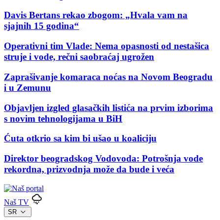
Davis Bertans rekao zbogom: „Hvala vam na
sjajnih 15 godina“
Operativni tim Vlade: Nema opasnosti od nestašica
struje i vode, rečni saobraćaj ugrožen
Zaprašivanje komaraca noćas na Novom Beogradu
i u Zemunu
Objavljen izgled glasačkih listića na prvim izborima
s novim tehnologijama u BiH
Ćuta otkrio sa kim bi ušao u koaliciju
Direktor beogradskog Vodovoda: Potrošnja vode
rekordna, prizvodnja može da bude i veća
Naš TV
SR