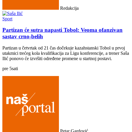
Redakcija
Sport
Partizan će sutra napasti Tobol: Veoma ofanzivan
sastav crno-belih
Partizan u četvrtak od 21 čas dočekuje kazahstanski Tobol u prvoj
utakmici trećeg kola kvalifikacija za Ligu konferencije, a trener Saša
Ilić ponovo će izvršiti određene promene u startnoj postavi.
pre
5
sati
Petar Gardović