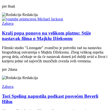
pre
8
sati
Redakcija
Zabava
Kralj popa ponovo na velikom platnu: Stiže
nastavak filma o Majklu Džeksonu
Filmski studio "Lionsgate" zvanično je potvrdio rad na nastavku
biografskog ostvarenja o Majklu Džeksonu. Zbog velikog uspeha
prvog dela, očekuje se da će nastavak doneti još dublji uvid u život i
karijeru jedne od najvećih muzičkih zvezda svih vremena.
pre
2
dana
Redakcija
Zabava
Tori Speling napustila podkast posvećen Beverli
Hilsu