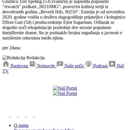
Glumica Tori Speling (53) zvanično je napustila popularni
"rewatch" podkast „90210MG“, posvećen kultnoj seriji iz
devedesetih godina „Beverli Hils, 90210“. Emisiju je od novembra
2020. godine vodila u društvu dugogodišnje prijateljice i koleginice
Dženi Gart (54) i producentkinje Ejmi Sugarman. Odlazak se
dogodio uoči rekapitulacije poslednje dve sezone popularne
tinejdžerske drame, što je podstaklo brojna nagađanja u javnosti o
narušenim odnosima među njima.
pre
2
dana
Redakcija
Naslovna
Najnovije
Naše priče
Podcast
Naš
TV
Preuzmite naše aplikacije
O nama