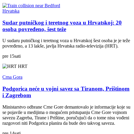
Hrvatska
Sudar putničkog i teretnog voza u Hrvatskoj: 20
osoba povređeno, šest teže
U sudaru putničkog i teretnog voza u Hrvatskoj šest osoba je je teže
povređeno, a 13 lakše, javlja Hrvatska radio-televizija (HRT).
pre
15
sati
HRT
Crna Gora
Podgorica neće u vojni savez sa Tiranom, Prištinom
i Zagrebom
Ministarstvo odbrane Crne Gore demantovalo je informacije koje su
se pojavile u medijima o mogućem pristupanju Crne Gore vojnom
savezu Zagreba, Tirane i Prištine, poručujući da o tome nisu vođeni
razgovori niti Podgorica planira da bude deo takvog saveza.
pre
14
sati