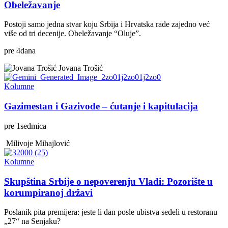
Obeležavanje
Postoji samo jedna stvar koju Srbija i Hrvatska rade zajedno već
više od tri decenije. Obeležavanje “Oluje”.
pre
4
dana
Jovana Trošić
Kolumne
Gazimestan i Gazivode – ćutanje i kapitulacija
pre
1
sedmica
Milivoje Mihajlović
Kolumne
Skupština Srbije o nepoverenju Vladi: Pozorište u
korumpiranoj državi
Poslanik pita premijera: jeste li dan posle ubistva sedeli u restoranu
„27“ na Senjaku?