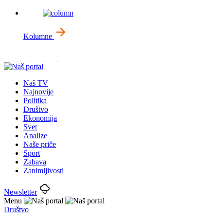
Kolumne
Naš TV
Najnovije
Politika
Društvo
Ekonomija
Svet
Analize
Naše priče
Sport
Zabava
Zanimljivosti
Newsletter
Menu
Društvo