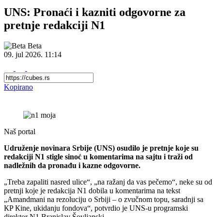
UNS: Pronaći i kazniti odgovorne za
pretnje redakciji N1
Beta
09. jul 2026.
11:14
Kopirano
Naš portal
Udruženje novinara Srbije (UNS) osudilo je pretnje koje su
redakciji N1 stigle sinoć u komentarima na sajtu i traži od
nadležnih da pronađu i kazne odgovorne.
„Treba zapaliti nasred ulice“, „na ražanj da vas pečemo“, neke su od
pretnji koje je redakcija N1 dobila u komentarima na tekst
„Amandmani na rezoluciju o Srbiji – o zvučnom topu, saradnji sa
КP Кine, ukidanju fondova“, potvrdio je UNS-u programski
direktor N1 Branislav Šovljanski.