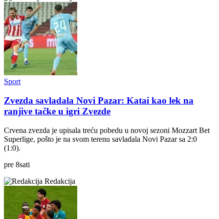
Sport
Zvezda savladala Novi Pazar: Katai kao lek na
ranjive tačke u igri Zvezde
Crvena zvezda je upisala treću pobedu u novoj sezoni Mozzart Bet
Superlige, pošto je na svom terenu savladala Novi Pazar sa 2:0
(1:0).
pre
8
sati
Redakcija