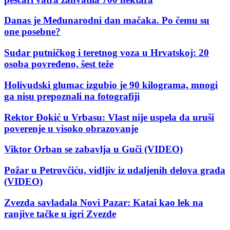
Danas je Međunarodni dan mačaka. Po čemu su
one posebne?
Sudar putničkog i teretnog voza u Hrvatskoj: 20
osoba povređeno, šest teže
Holivudski glumac izgubio je 90 kilograma, mnogi
ga nisu prepoznali na fotografiji
Rektor Đokić u Vrbasu: Vlast nije uspela da uruši
poverenje u visoko obrazovanje
Viktor Orban se zabavlja u Guči (VIDEO)
Požar u Petrovčiću, vidljiv iz udaljenih delova grada
(VIDEO)
Zvezda savladala Novi Pazar: Katai kao lek na
ranjive tačke u igri Zvezde