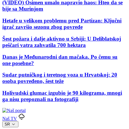
(VIDEO) Osimen umalo napravio haos: Hteo da se
bije sa Murinjom
Hetafe u velikom problemu pred Partizan: Ključni
igrač završio sezonu zbog povrede
Šest požara i dalje aktivno u Srbiji: U Deliblatskoj
peščari vatra zahvatila 700 hektara
Danas je Međunarodni dan mačaka. Po čemu su
one posebne?
Sudar putničkog i teretnog voza u Hrvatskoj: 20
osoba povređeno, šest teže
Holivudski glumac izgubio je 90 kilograma, mnogi
ga nisu prepoznali na fotografiji
Naš TV
SR