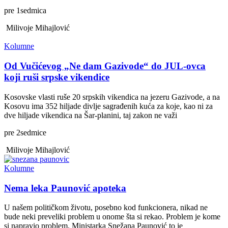
pre
1
sedmica
Milivoje Mihajlović
Kolumne
Od Vučićevog „Ne dam Gazivode“ do JUL-ovca
koji ruši srpske vikendice
Kosovske vlasti ruše 20 srpskih vikendica na jezeru Gazivode, a na
Kosovu ima 352 hiljade divlje sagrađenih kuća za koje, kao ni za
dve hiljade vikendica na Šar-planini, taj zakon ne važi
pre
2
sedmice
Milivoje Mihajlović
Kolumne
Nema leka Paunović apoteka
U našem političkom životu, posebno kod funkcionera, nikad ne
bude neki preveliki problem u onome šta si rekao. Problem je kome
si napravio problem. Ministarka Snežana Paunović to je