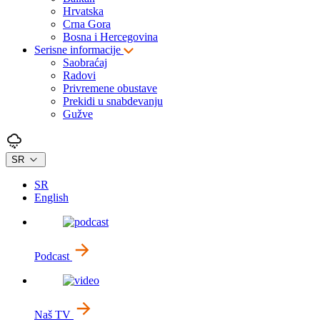
Hrvatska
Crna Gora
Bosna i Hercegovina
Serisne informacije
Saobraćaj
Radovi
Privremene obustave
Prekidi u snabdevanju
Gužve
SR
SR
English
Podcast
Naš TV