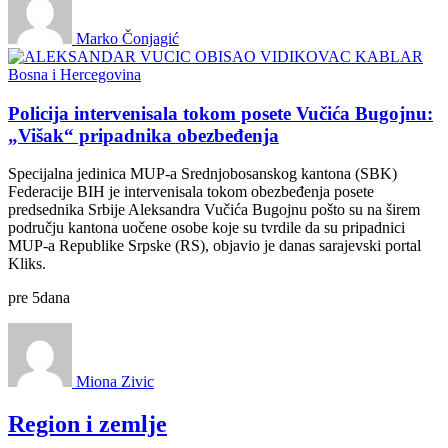
Marko Čonjagić
Bosna i Hercegovina
Policija intervenisala tokom posete Vučića Bugojnu:
„Višak“ pripadnika obezbeđenja
Specijalna jedinica MUP-a Srednjobosanskog kantona (SBK)
Federacije BIH je intervenisala tokom obezbeđenja posete
predsednika Srbije Aleksandra Vučića Bugojnu pošto su na širem
području kantona uočene osobe koje su tvrdile da su pripadnici
MUP-a Republike Srpske (RS), objavio je danas sarajevski portal
Kliks.
pre
5
dana
Miona Zivic
Region i zemlje