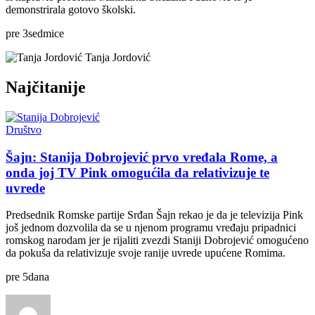
demonstrirala gotovo školski.
pre
3
sedmice
Tanja Jordović
Najčitanije
Društvo
Šajn: Stanija Dobrojević prvo vređala Rome, a
onda joj TV Pink omogućila da relativizuje te
uvrede
Predsednik Romske partije Srđan Šajn rekao je da je televizija Pink
još jednom dozvolila da se u njenom programu vređaju pripadnici
romskog narodam jer je rijaliti zvezdi Staniji Dobrojević omogućeno
da pokuša da relativizuje svoje ranije uvrede upućene Romima.
pre
5
dana