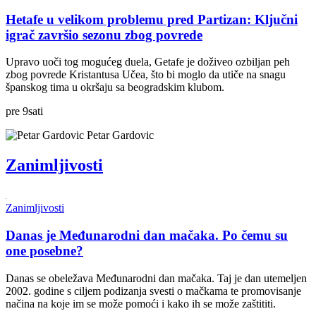
Hetafe u velikom problemu pred Partizan: Ključni
igrač završio sezonu zbog povrede
Upravo uoči tog mogućeg duela, Getafe je doživeo ozbiljan peh
zbog povrede Kristantusa Učea, što bi moglo da utiče na snagu
španskog tima u okršaju sa beogradskim klubom.
pre
9
sati
Petar Gardovic
Zanimljivosti
Zanimljivosti
Danas je Međunarodni dan mačaka. Po čemu su
one posebne?
Danas se obeležava Međunarodni dan mačaka. Taj je dan utemeljen
2002. godine s ciljem podizanja svesti o mačkama te promovisanje
načina na koje im se može pomoći i kako ih se može zaštititi.