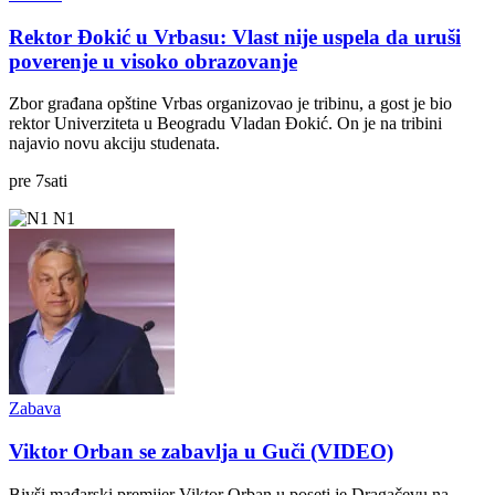
Rektor Đokić u Vrbasu: Vlast nije uspela da uruši
poverenje u visoko obrazovanje
Zbor građana opštine Vrbas organizovao je tribinu, a gost je bio
rektor Univerziteta u Beogradu Vladan Đokić. On je na tribini
najavio novu akciju studenata.
pre
7
sati
N1
Zabava
Viktor Orban se zabavlja u Guči (VIDEO)
Bivši mađarski premijer Viktor Orban u poseti je Dragačevu na