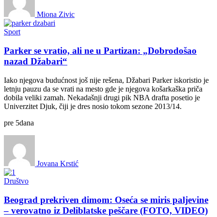
Miona Zivic
Sport
Parker se vratio, ali ne u Partizan: „Dobrodošao
nazad Džabari“
Iako njegova budućnost još nije rešena, Džabari Parker iskoristio je
letnju pauzu da se vrati na mesto gde je njegova košarkaška priča
dobila veliki zamah. Nekadašnji drugi pik NBA drafta posetio je
Univerzitet Djuk, čiji je dres nosio tokom sezone 2013/14.
pre
5
dana
Jovana Krstić
Društvo
Beograd prekriven dimom: Oseća se miris paljevine
– verovatno iz Deliblatske peščare (FOTO, VIDEO)