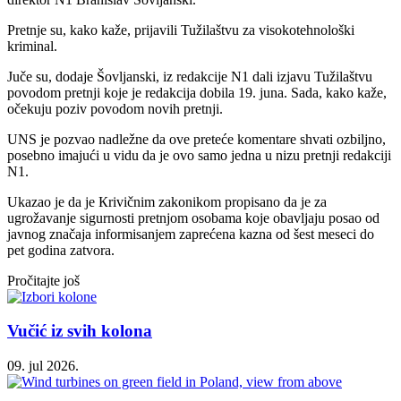
Pretnje su, kako kaže, prijavili Tužilaštvu za visokotehnološki
kriminal.
Juče su, dodaje Šovljanski, iz redakcije N1 dali izjavu Tužilaštvu
povodom pretnji koje je redakcija dobila 19. juna. Sada, kako kaže,
očekuju poziv povodom novih pretnji.
UNS je pozvao nadležne da ove preteće komentare shvati ozbiljno,
posebno imajući u vidu da je ovo samo jedna u nizu pretnji redakciji
N1.
Ukazao je da je Кrivičnim zakonikom propisano da je za
ugrožavanje sigurnosti pretnjom osobama koje obavljaju posao od
javnog značaja informisanjem zaprećena kazna od šest meseci do
pet godina zatvora.
Pročitajte još
Vučić iz svih kolona
09. jul 2026.