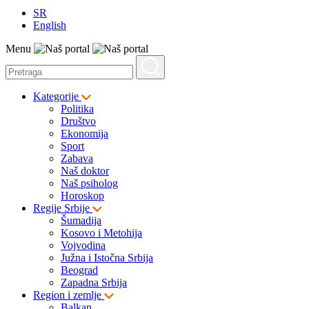
SR
English
Menu
Kategorije
Politika
Društvo
Ekonomija
Sport
Zabava
Naš doktor
Naš psiholog
Horoskop
Regije Srbije
Šumadija
Kosovo i Metohija
Vojvodina
Južna i Istočna Srbija
Beograd
Zapadna Srbija
Region i zemlje
Balkan