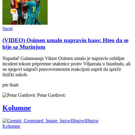
Sport
(VIDEO) Osimen umalo napravio haos: Hteo da se
bije sa Murinjom
Napadač Galatasaraja Viktor Osimen umalo je napravio ozbiljan
incident tokom pripremne utakmice protiv Viljareala u Istanbulu, ali
su njegovi saigrači pravovremenom reakcijom uspeli da spreče
fizički sukob.
pre
8
sati
Petar Gardovic
Kolumne
Kolumne