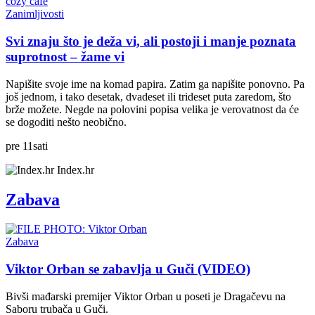
Zanimljivosti
Svi znaju što je deža vi, ali postoji i manje poznata
suprotnost – žame vi
Napišite svoje ime na komad papira. Zatim ga napišite ponovno. Pa
još jednom, i tako desetak, dvadeset ili trideset puta zaredom, što
brže možete. Negde na polovini popisa velika je verovatnost da će
se dogoditi nešto neobično.
pre
11
sati
Index.hr
Zabava
Zabava
Viktor Orban se zabavlja u Guči (VIDEO)
Bivši mađarski premijer Viktor Orban u poseti je Dragačevu na
Saboru trubača u Guči.