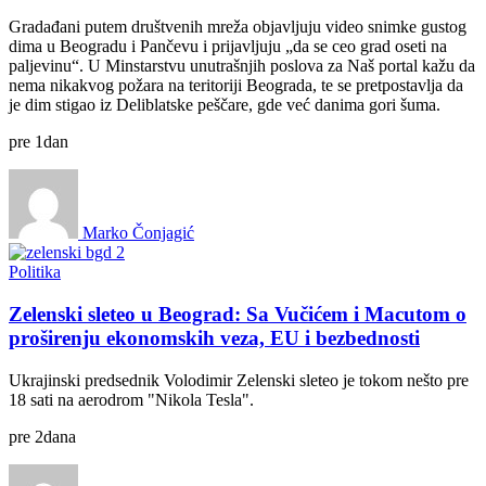
Gradađani putem društvenih mreža objavljuju video snimke gustog
dima u Beogradu i Pančevu i prijavljuju „da se ceo grad oseti na
paljevinu“. U Minstarstvu unutrašnjih poslova za Naš portal kažu da
nema nikakvog požara na teritoriji Beograda, te se pretpostavlja da
je dim stigao iz Deliblatske peščare, gde već danima gori šuma.
pre
1
dan
Marko Čonjagić
Politika
Zelenski sleteo u Beograd: Sa Vučićem i Macutom o
proširenju ekonomskih veza, EU i bezbednosti
Ukrajinski predsednik Volodimir Zelenski sleteo je tokom nešto pre
18 sati na aerodrom "Nikola Tesla".
pre
2
dana