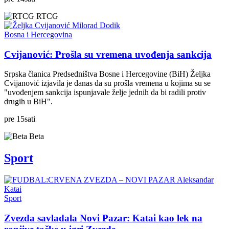
RTCG
Bosna i Hercegovina
Cvijanović: Prošla su vremena uvođenja sankcija
Srpska članica Predsedništva Bosne i Hercegovine (BiH) Željka
Cvijanović izjavila je danas da su prošla vremena u kojima su se
"uvođenjem sankcija ispunjavale želje jednih da bi radili protiv
drugih u BiH".
pre
15
sati
Beta
Sport
Sport
Zvezda savladala Novi Pazar: Katai kao lek na