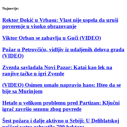
Najnovije:
Rektor Đokić u Vrbasu: Vlast nije uspela da uruši
poverenje u visoko obrazovanje
Viktor Orban se zabavlja u Guči (VIDEO)
Požar u Petrovčiću, vidljiv iz udaljenih delova grada
(VIDEO)
Zvezda savladala Novi Pazar: Katai kao lek na
ranjive tačke u igri Zvezde
(VIDEO) Osimen umalo napravio haos: Hteo da se
bije sa Murinjom
Hetafe u velikom problemu pred Partizan: Ključni
igrač završio sezonu zbog povrede
Šest požara i dalje aktivno u Srbiji: U Deliblatskoj
peščari vatra zahvatila 700 hektara