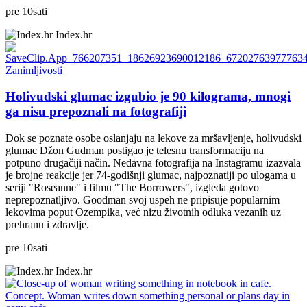
pre
10
sati
Index.hr
Zanimljivosti
Holivudski glumac izgubio je 90 kilograma, mnogi
ga nisu prepoznali na fotografiji
Dok se poznate osobe oslanjaju na lekove za mršavljenje, holivudski
glumac Džon Gudman postigao je telesnu transformaciju na
potpuno drugačiji način. Nedavna fotografija na Instagramu izazvala
je brojne reakcije jer 74-godišnji glumac, najpoznatiji po ulogama u
seriji "Roseanne" i filmu "The Borrowers", izgleda gotovo
neprepoznatljivo. Goodman svoj uspeh ne pripisuje popularnim
lekovima poput Ozempika, već nizu životnih odluka vezanih uz
prehranu i zdravlje.
pre
10
sati
Index.hr