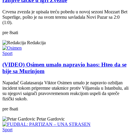
ranjive tačke u igri Zvezde
Crvena zvezda je upisala treću pobedu u novoj sezoni Mozzart Bet
Superlige, pošto je na svom terenu savladala Novi Pazar sa 2:0
(1:0).
pre
8
sati
Redakcija
Sport
(VIDEO) Osimen umalo napravio haos: Hteo da se
bije sa Murinjom
Napadač Galatasaraja Viktor Osimen umalo je napravio ozbiljan
incident tokom pripremne utakmice protiv Viljareala u Istanbulu, ali
su njegovi saigrači pravovremenom reakcijom uspeli da spreče
fizički sukob.
pre
8
sati
Petar Gardovic
Sport