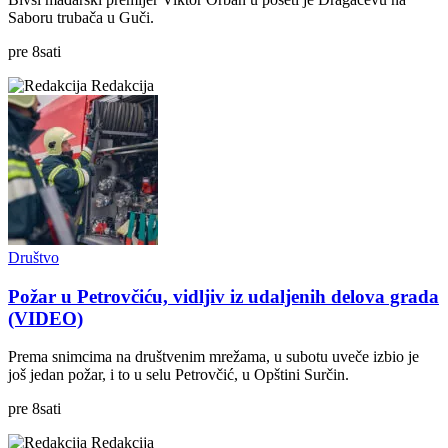
Saboru trubača u Guči.
pre
8
sati
Redakcija
Društvo
Požar u Petrovčiću, vidljiv iz udaljenih delova grada
(VIDEO)
Prema snimcima na društvenim mrežama, u subotu uveče izbio je
još jedan požar, i to u selu Petrovčić, u Opštini Surčin.
pre
8
sati
Redakcija