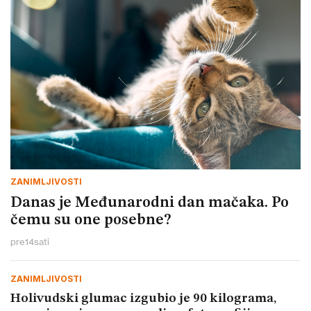
ZANIMLJIVOSTI
Danas je Međunarodni dan mačaka. Po
čemu su one posebne?
pre
14
sati
ZANIMLJIVOSTI
Holivudski glumac izgubio je 90 kilograma,