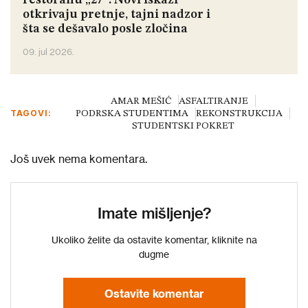
restoranu „27“: Novi iskazi
otkrivaju pretnje, tajni nadzor i
šta se dešavalo posle zločina
09. jul 2026.
AMAR MEŠIĆ
ASFALTIRANJE
TAGOVI:
PODRSKA STUDENTIMA
REKONSTRUKCIJA
STUDENTSKI POKRET
Još uvek nema komentara.
Imate mišljenje?
Ukoliko želite da ostavite komentar, kliknite na
dugme
Ostavite komentar