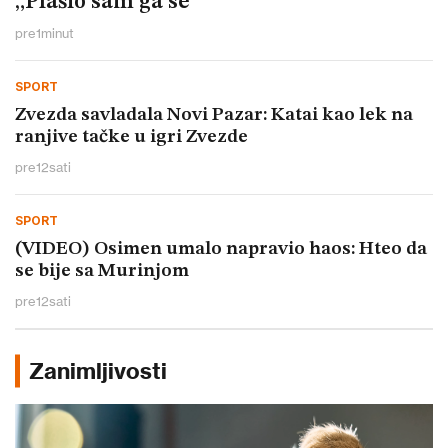
„Plašio sam ga se“
pre
1
minut
SPORT
Zvezda savladala Novi Pazar: Katai kao lek na
ranjive tačke u igri Zvezde
pre
12
sati
SPORT
(VIDEO) Osimen umalo napravio haos: Hteo da
se bije sa Murinjom
pre
12
sati
Zanimljivosti