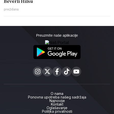
Beverli Hilsu
pre
2
dana
Preuzmite naše aplikacije
O nama
Ponovna upotreba našeg sadržaja
Najnovije
Kontakt
Oglašavanje
Politika privatnosti