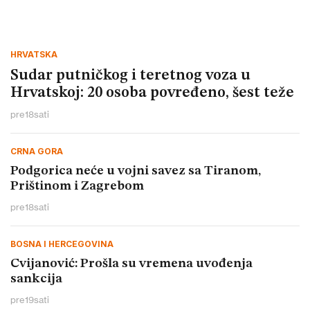
HRVATSKA
Sudar putničkog i teretnog voza u
Hrvatskoj: 20 osoba povređeno, šest teže
pre
18
sati
CRNA GORA
Podgorica neće u vojni savez sa Tiranom,
Prištinom i Zagrebom
pre
18
sati
BOSNA I HERCEGOVINA
Cvijanović: Prošla su vremena uvođenja
sankcija
pre
19
sati