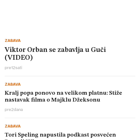
ZABAVA
Viktor Orban se zabavlja u Guči
(VIDEO)
pre
12
sati
ZABAVA
Kralj popa ponovo na velikom platnu: Stiže
nastavak filma o Majklu Džeksonu
pre
2
dana
ZABAVA
Tori Speling napustila podkast posvećen