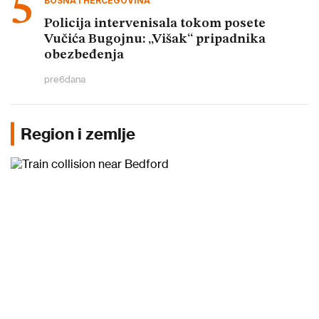
BOSNA I HERCEGOVINA
Policija intervenisala tokom posete
Vučića Bugojnu: „Višak“ pripadnika
obezbeđenja
pre
6
dana
Region i zemlje