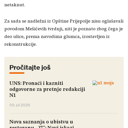
netaknut.
Za sada se nadležni iz Opštine Prijepolje nisu oglašavali
povodom Mešićevih tvrdnji, niti je poznato zbog čega je
deo ulice, prema navodima glumca, izostavljen iz
rekonstrukcije.
Pročitajte još
UNS: Pronaći i kazniti
odgovorne za pretnje redakciji
N1
09. jul 2026.
Nova saznanja o ubistvu u