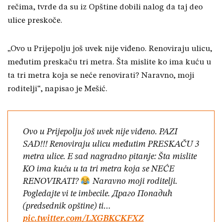
rečima, tvrde da su iz Opštine dobili nalog da taj deo
ulice preskoče.
„Ovo u Prijepolju još uvek nije viđeno. Renoviraju ulicu,
međutim preskaču tri metra. Šta mislite ko ima kuću u
ta tri metra koja se neće renovirati? Naravno, moji
roditelji“, napisao je Mešić.
Ovo u Prijepolju još uvek nije viđeno. PAZI
SAD!!! Renoviraju ulicu međutim PRESKAČU 3
metra ulice. E sad nagradno pitanje: Šta mislite
KO ima kuću u ta tri metra koja se NEĆE
RENOVIRATI?
Naravno moji roditelji.
Pogledajte vi te imbecile. Драго Попадић
(predsednik opštine) ti…
pic.twitter.com/LXGBKCKFXZ