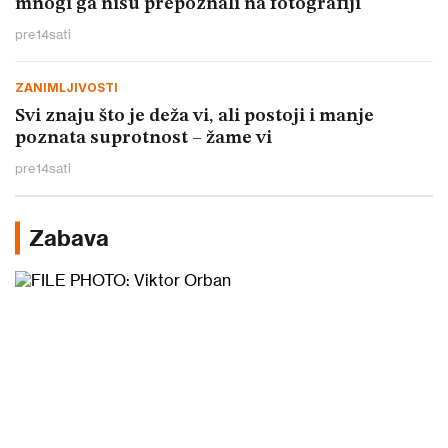
mnogi ga nisu prepoznali na fotografiji
pre
14
sati
ZANIMLJIVOSTI
Svi znaju što je deža vi, ali postoji i manje
poznata suprotnost – žame vi
pre
14
sati
Zabava