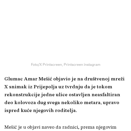
Foto/X Printscreen, Printscreen instagram
Glumac Amar Mešić objavio je na društvenoj mreži
X snimak iz Prijepolja uz tvrdnju da je tokom
rekonstrukcije jedne ulice ostavljen neasfaltiran
deo kolovoza dug svega nekoliko metara, upravo
ispred kuće njegovih roditelja.
Mešić je u objavi naveo da radnici, prema njegovim