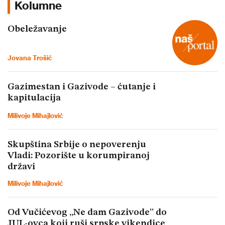
Kolumne
Obeležavanje
Jovana Trošić
Gazimestan i Gazivode – ćutanje i
kapitulacija
Milivoje Mihajlović
Skupština Srbije o nepoverenju
Vladi: Pozorište u korumpiranoj
državi
Milivoje Mihajlović
Od Vučićevog „Ne dam Gazivode“ do
JUL-ovca koji ruši srpske vikendice