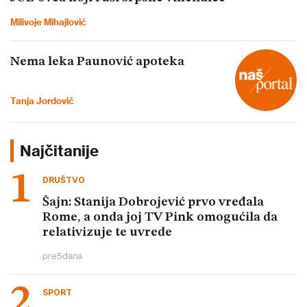
Milivoje Mihajlović
Nema leka Paunović apoteka
Tanja Jordović
Najčitanije
DRUŠTVO
Šajn: Stanija Dobrojević prvo vređala
Rome, a onda joj TV Pink omogućila da
relativizuje te uvrede
pre
5
dana
SPORT