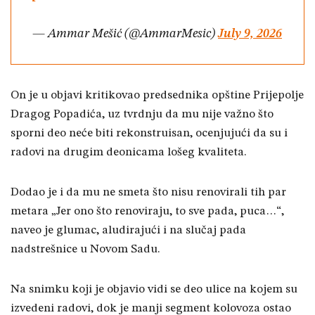
— Ammar Mešić (@AmmarMesic)
July 9, 2026
On je u objavi kritikovao predsednika opštine Prijepolje
Dragog Popadića, uz tvrdnju da mu nije važno što
sporni deo neće biti rekonstruisan, ocenjujući da su i
radovi na drugim deonicama lošeg kvaliteta.
Dodao je i da mu ne smeta što nisu renovirali tih par
metara „Jer ono što renoviraju, to sve pada, puca…“,
naveo je glumac, aludirajući i na slučaj pada
nadstrešnice u Novom Sadu.
Na snimku koji je objavio vidi se deo ulice na kojem su
izvedeni radovi, dok je manji segment kolovoza ostao