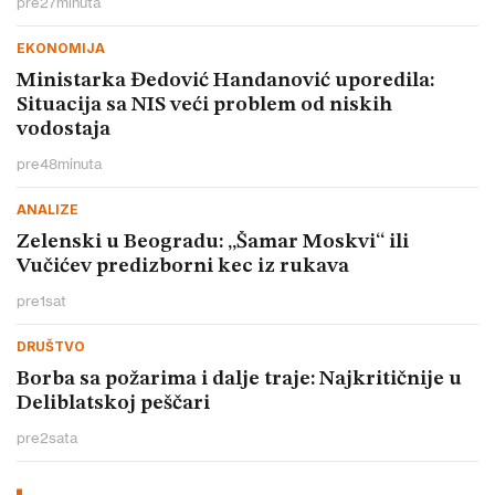
pre
27
minuta
EKONOMIJA
Ministarka Đedović Handanović uporedila:
Situacija sa NIS veći problem od niskih
vodostaja
pre
48
minuta
ANALIZE
Zelenski u Beogradu: „Šamar Moskvi“ ili
Vučićev predizborni kec iz rukava
pre
1
sat
DRUŠTVO
Borba sa požarima i dalje traje: Najkritičnije u
Deliblatskoj peščari
pre
2
sata