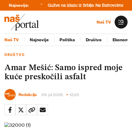
lašio sam ga se“
Najnovije:
Gužve na izlazu iz Srbije: Na Batrovcima se čeka tr
Naš TV
Naš TV
Najnovije
Politika
Društvo
Ekonomij
DRUŠTVO
Amar Mešić: Samo ispred moje
kuće preskočili asfalt
Redakcija
09. jul 2026.
12:23