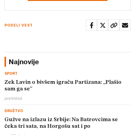
PODELI VEST
Najnovije
SPORT
Zek Lavin o bivšem igraču Partizana: „Plašio
sam ga se“
pre
1
minut
DRUŠTVO
Gužve na izlazu iz Srbije: Na Batrovcima se
čeka tri sata, na Horgošu sat i po