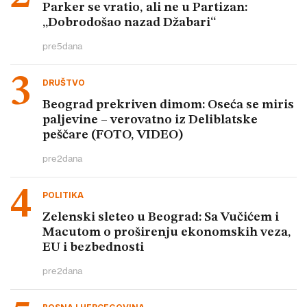
Parker se vratio, ali ne u Partizan:
„Dobrodošao nazad Džabari“
pre
5
dana
DRUŠTVO
Beograd prekriven dimom: Oseća se miris
paljevine – verovatno iz Deliblatske
peščare (FOTO, VIDEO)
pre
2
dana
POLITIKA
Zelenski sleteo u Beograd: Sa Vučićem i
Macutom o proširenju ekonomskih veza,
EU i bezbednosti
pre
2
dana