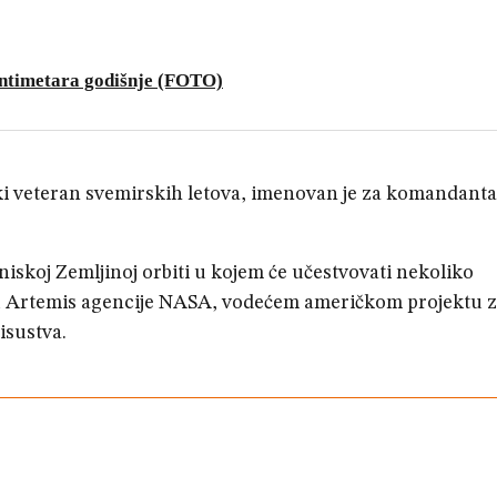
centimetara godišnje (FOTO)
ruki veteran svemirskih letova, imenovan je za komandanta 
niskoj Zemljinoj orbiti u kojem će učestvovati nekoliko
u Artemis agencije NASA, vodećem američkom projektu 
isustva.