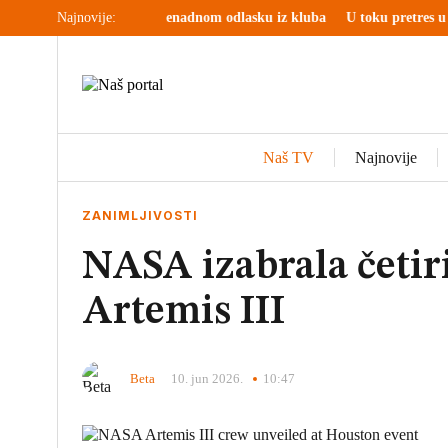
 zvezde i iznenadnom odlasku iz kluba
Najnovije:
U toku pretres u selu Jabuka ko
Naš TV
Najnovije
ZANIMLJIVOSTI
NASA izabrala četiri
Artemis III
Beta
10. jun 2026.
10:47