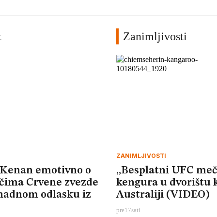
t
Zanimljivosti
ZANIMLJIVOSTI
 Kenan emotivno o
„Besplatni UFC meč
ačima Crvene zvezde
kengura u dvorištu 
enadnom odlasku iz
Australiji (VIDEO)
pre
17
sati