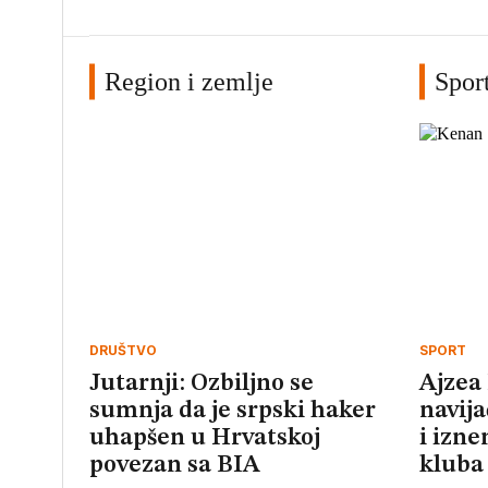
Region i zemlje
Spor
DRUŠTVO
SPORT
Jutarnji: Ozbiljno se
Ajzea
sumnja da je srpski haker
navij
uhapšen u Hrvatskoj
i izn
povezan sa BIA
kluba