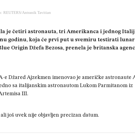
o: REUTERS/Antranik Tavitian
je četiri astronauta, tri Amerikanca i jednog Itali
nu godinu, koja će prvi put u svemiru testirati luna
lue Origin Džefa Bezosa, prenela je britanska agenc
SA-e Džared Ajzekmen imenovao je američke astronaute
ajedno sa italijanskim astronautom Lukom Parmitanom iz
rtemisa III.
 ali još uvek nije objavljen precizan datum.