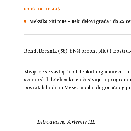
PROČITAJTE JOŠ
Meksiko Siti tone – neki delovi grada i do 25 
Rendi Bresnik (58), bivši probni pilot i trost
Misija će se sastojati od delikatnog manevra u 
svemirskih letelica koje učestvuju u program
povratak ljudi na Mesec u cilju dugoročnog pr
Introducing Artemis III.