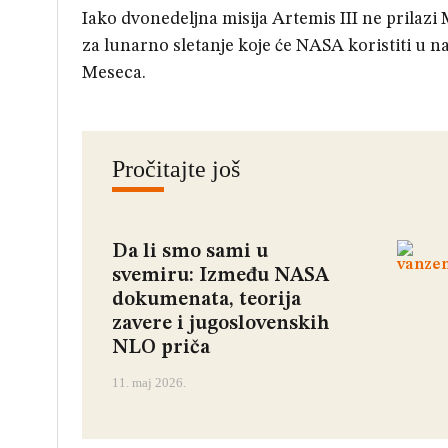
Iako dvonedeljna misija Artemis III ne prilaz
za lunarno sletanje koje će NASA koristiti u
Meseca.
Pročitajte još
Da li smo sami u
svemiru: Između NASA
dokumenata, teorija
zavere i jugoslovenskih
NLO priča
11. maj 2026.