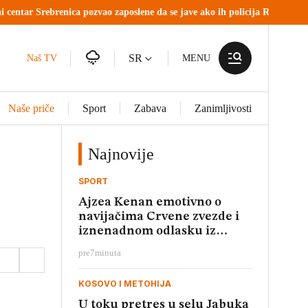
ica pozvao zaposlene da se jave ako ih policija RS zove na saslušanje
SR
Naš TV
MENU
Naše priče
Sport
Zabava
Zanimljivosti
Najnovije
SPORT
Ajzea Kenan emotivno o
navijačima Crvene zvezde i
iznenadnom odlasku iz
kluba
pre
7
minuta
KOSOVO I METOHIJA
U toku pretres u selu Jabuka