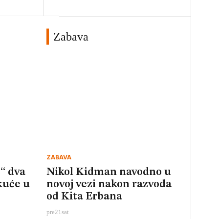
Zabava
ZABAVA
“ dva
Nikol Kidman navodno u
kuće u
novoj vezi nakon razvoda
od Kita Erbana
pre
21
sat