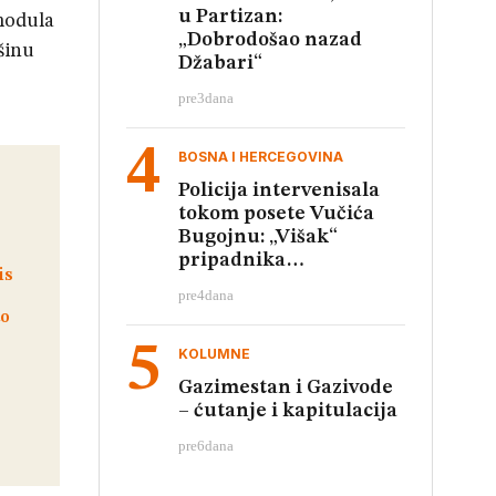
u Partizan:
 modula
„Dobrodošao nazad
šinu
Džabari“
pre
3
dana
BOSNA I HERCEGOVINA
Policija intervenisala
tokom posete Vučića
Bugojnu: „Višak“
pripadnika
obezbeđenja
pre
4
dana
KOLUMNE
Gazimestan i Gazivode
– ćutanje i kapitulacija
pre
6
dana