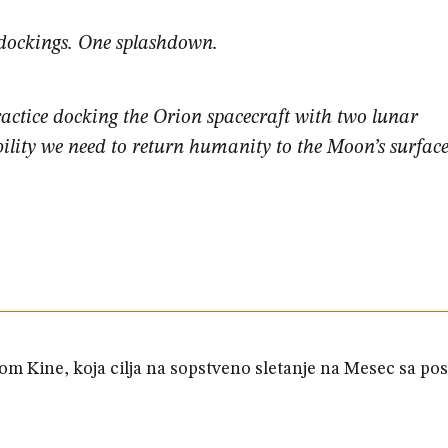
 dockings. One splashdown.
ractice docking the Orion spacecraft with two lunar
ility we need to return humanity to the Moon’s surface
m Kine, koja cilja na sopstveno sletanje na Mesec sa p