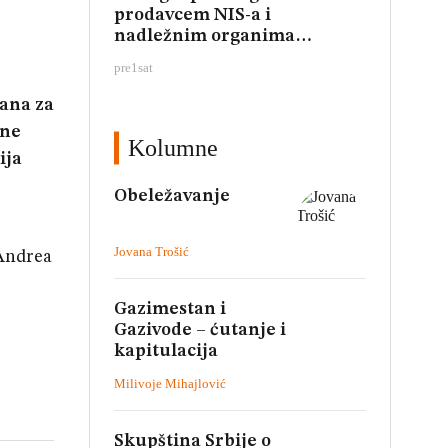
prodavcem NIS-a i
nadležnim organima
napreduju ka završnoj fazi
pre
1
sat
jana za
rne
Kolumne
ija
Obeležavanje
Jovana Trošić
 Andrea
Gazimestan i
Gazivode – ćutanje i
kapitulacija
Milivoje Mihajlović
Skupština Srbije o