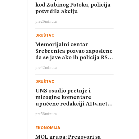
kod Zubinog Potoka, policija
potvrdila akciju
pre
26
minuta
DRUŠTVO
Memorijalni centar
Srebrenica pozvao zaposlene
da se jave ako ih policija RS
zove na saslušanje
pre
42
minuta
DRUŠTVO
UNS osudio pretnje i
mizogine komentare
upućene redakciji A1tv.net iz
Novog Pazara
pre
58
minuta
EKONOMIJA
MOL grupa: Pregovori sa