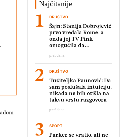
Najčitanije
DRUŠTVO
Šajn: Stanija Dobrojević
prvo vređala Rome, a
onda joj TV Pink
.
omogućila da
relativizuje te uvrede
pre
3
dana
DRUŠTVO
Tužiteljka Paunović: Da
sam poslušala intuiciju,
nikada ne bih otišla na
takvu vrstu razgovora
pre
6
dana
osadom
SPORT
Parker se vratio, ali ne