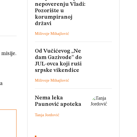
nepoverenju Vladi:
Pozorište u
korumpiranoj
državi
Milivoje Mihajlović
Od Vučićevog „Ne
misije.
dam Gazivode“ do
JUL-ovca koji ruši
srpske vikendice
Milivoje Mihajlović
za
Nema leka
Paunović apoteka
Tanja Jordović