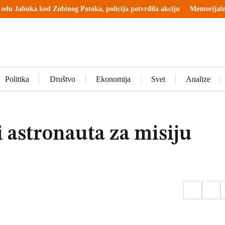
d Zubinog Potoka, policija potvrdila akciju
Memorijalni centar Srebren
Politika
Društvo
Ekonomija
Svet
Analize
 astronauta za misiju