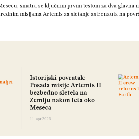
i Mesecu, smatra se ključnim prvim testom za dva glavna
 narednim misijama Artemis za sletanje astronauta na povr
Istorijski povratak:
Posada misije Artemis II
bezbedno sletela na
Zemlju nakon leta oko
Meseca
11. apr 2026.