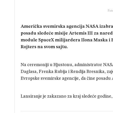
Fot
Američka svemirska agencija NASA izabrala 
posadu sledeće misije Artemis III za nared
module SpaceX milijardera Ilona Maska i B
Rojters na svom sajtu.
Na ceremoniji u Hjustonu, administrator NA
Daglasa, Frenka Rubija i Rendija Bresnika, z
Evropske svemirske agencije, da čine posadu A
Lansiranje je zakazano za kraj sledeće godine,