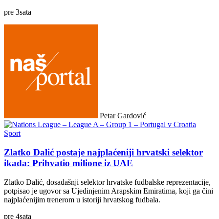
pre
3
sata
Petar Gardović
Sport
Zlatko Dalić postaje najplaćeniji hrvatski selektor
ikada: Prihvatio milione iz UAE
Zlatko Dalić, dosadašnji selektor hrvatske fudbalske reprezentacije,
potpisao je ugovor sa Ujedinjenim Arapskim Emiratima, koji ga čini
najplaćenijim trenerom u istoriji hrvatskog fudbala.
pre
4
sata