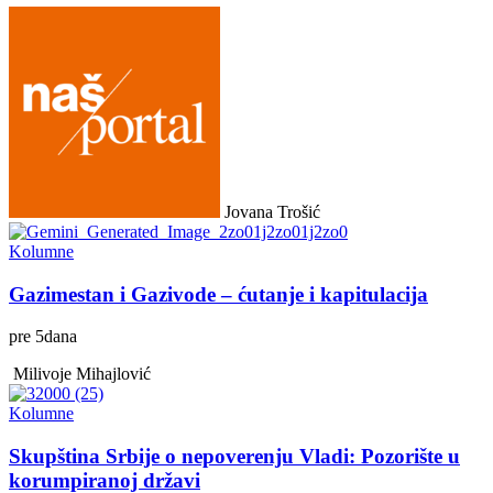
Jovana Trošić
Kolumne
Gazimestan i Gazivode – ćutanje i kapitulacija
pre
5
dana
Milivoje Mihajlović
Kolumne
Skupština Srbije o nepoverenju Vladi: Pozorište u
korumpiranoj državi