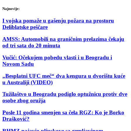
Najnovije:
I vojska pomaže u gašenju požara na prostoru
Deliblatske peščare
AMSS: Automobili na graničnim prelazima čekaju
od tri sata do 20 minuta
Vučić: Očekujem pobedu vlasti i u Beogradu i
Novom Sadu
„Besplatni UFC meč“ dva kengura u dvorištu kuće
u Australiji (VIDEO)
Tužilaštvo u Beogradu podiglo optužnicu protiv dve
osobe zbog oružja
Posle 11 godina smenjen sa čela RGZ: Ko je Borko
Drašković?
RHMZ najavio pljuskove sa grmljavinom