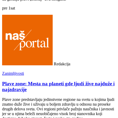
pre
1
sat
Redakcija
Zanimljivosti
Plave zone: Mesta na planeti gde ljudi žive najduže i
najzdravije
Plave zone predstavljaju jedinstvene regione na svetu u kojima ljudi
znatno duže žive i uživaju u boljem zdravlju u odnosu na proseke
drugih delova sveta. Ovi regioni privlače pažnju naučnika i javnosti
jer se u njima beleži neuobičajeno visok broj stanovnika koji