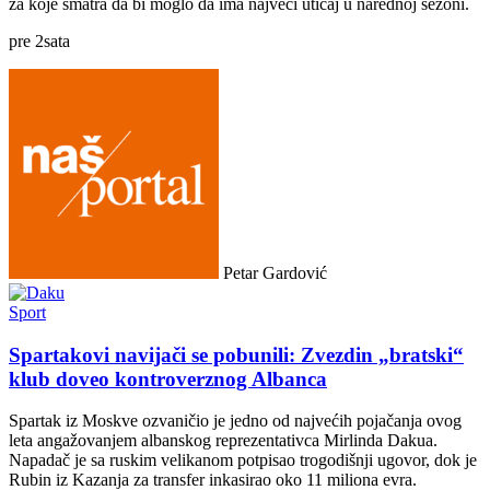
za koje smatra da bi moglo da ima najveći uticaj u narednoj sezoni.
pre
2
sata
Petar Gardović
Sport
Spartakovi navijači se pobunili: Zvezdin „bratski“
klub doveo kontroverznog Albanca
Spartak iz Moskve ozvaničio je jedno od najvećih pojačanja ovog
leta angažovanjem albanskog reprezentativca Mirlinda Dakua.
Napadač je sa ruskim velikanom potpisao trogodišnji ugovor, dok je
Rubin iz Kazanja za transfer inkasirao oko 11 miliona evra.