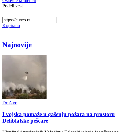
Ostavite komentar
Podeli vest
Kopirano
Najnovije
Društvo
I vojska pomaže u gašenju požara na prostoru
Deliblatske peščare