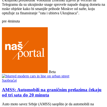
Ukrajinski predsednik Volodimir Zelenski izjavio je večeras na
Telegramu da su ukrajinske snage sprovele napade dugog dometa na
ruske objekte kako bi smanjile prihode Moskve od nafte, koju
optužuje za finansiranje "rata i ubistva Ukrajinaca".
pre
4
minuta
Beta
Saobraćaj
AMSS: Automobili na graničnim prelazima čekaju
od tri sata do 20 minuta
Auto moto savez Srbije (AMSS) saopštio je da automobili na