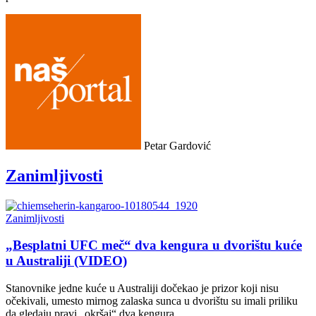
Petar Gardović
Zanimljivosti
Zanimljivosti
„Besplatni UFC meč“ dva kengura u dvorištu kuće
u Australiji (VIDEO)
Stanovnike jedne kuće u Australiji dočekao je prizor koji nisu
očekivali, umesto mirnog zalaska sunca u dvorištu su imali priliku
da gledaju pravi „okršaj“ dva kengura.