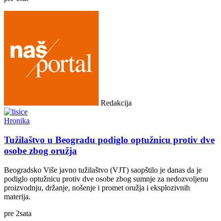
Redakcija
Hronika
Tužilaštvo u Beogradu podiglo optužnicu protiv dve
osobe zbog oružja
Beogradsko Više javno tužilaštvo (VJT) saopštilo je danas da je
podiglo optužnicu protiv dve osobe zbog sumnje za nedozvoljenu
proizvodnju, držanje, nošenje i promet oružja i eksplozivnih
materija.
pre
2
sata