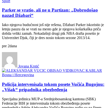
Sport
Parker se vratio, ali ne u Partizan: „Dobrodošao
nazad Džabari“
Iako njegova budućnost još nije rešena, Džabari Parker iskoristio je
letnju pauzu da se vrati na mesto gde je njegova košarkaška priča
dobila veliki zamah. Nekadašnji drugi pik NBA drafta posetio je
Univerzitet Djuk, čiji je dres nosio tokom sezone 2013/14.
pre
2
dana
Jovana Krstić
Bosna i Hercegovina
Policija intervenisala tokom posete Vučića Bugojnu:
„Višak“ pripadnika obezbeđenja
Specijalna jedinica MUP-a Srednjobosanskog kantona (SBK)
Federacije BIH je intervenisala tokom obezbeđenja posete
predsednika Srbije Aleksandra Vučića Bugojnu pošto su na širem