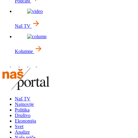
Podcast
Naš TV
Kolumne
Naš TV
Najnovije
Politika
Društvo
Ekonomija
Svet
Analize
Naše priče