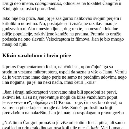
Drugi deo imena,
changmaensis
, odnosi se na lokalitet Čangma u
Kini, gde su ostaci pronađeni.
Iako nije bio ptica, Jian joj je zasigurno nalikovao svojim perjem i
krilolikim udovima. No, postojale su i značajne razlike: imao je
gmizavsku njušku umesto kljuna, dug rep te, na nesreću lokalne
ptičje populacije, zakrivljene kandže na prstima. Premda to oružje
podseća na ono slavnih Velociraptora iz filmova, Jian je bio mnogo
manji od njih.
Klizio vazduhom i lovio ptice
Uprkos fragmentarnom fosilu, naučnici su, upoređujući ga sa
srodnim vrstama mikroraptora, uspeli da saznaju više o Jianu. Veruju
da je verovatno imao dugo perje ne samo na prednjim udovima nego
i na nogama, pa je, na neki način, imao četiri „krila“.
„Jian i drugi mikroraptori verovatno nisu bili sposobni za pravi,
aktivni let, ali su najverovatnije mogli da klize vazduhom poput
leteće veverice“, objašnjava O’Konor. To je, čini se, bilo dovoljno
za lov na ptice koje su mogle da lete. Sudeći po fosilima koji
preovlađuju na nalazištu, Jian je imao na raspolaganju pravu gozbu.
„Naš tim u Čangmi pronašao je više od stotinu fosila ptica, ali samo
ovaj jedan primerak dinosaurusa koji nije ptica“, kaže Met Lamana