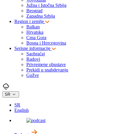
Južna i Istočna Srbija
Beograd
Zapadna Srbija
Region i zemlje
Balkan
Hrvatska
Crna Gora
Bosna i Hercegovina
Serisne informacije
Saobraćaj
Radovi
Privremene obustave
Prekidi u snabdevanju
Gužve
SR
SR
English