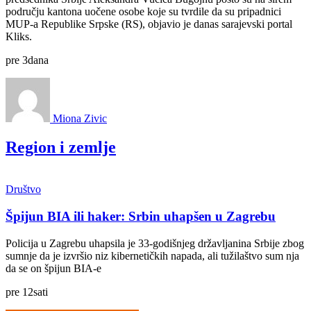
području kantona uočene osobe koje su tvrdile da su pripadnici
MUP-a Republike Srpske (RS), objavio je danas sarajevski portal
Kliks.
pre
3
dana
Miona Zivic
Region i zemlje
Društvo
Špijun BIA ili haker: Srbin uhapšen u Zagrebu
Policija u Zagrebu uhapsila je 33-godišnjeg državljanina Srbije zbog
sumnje da je izvršio niz kibernetičkih napada, ali tužilaštvo sum nja
da se on špijun BIA-e
pre
12
sati