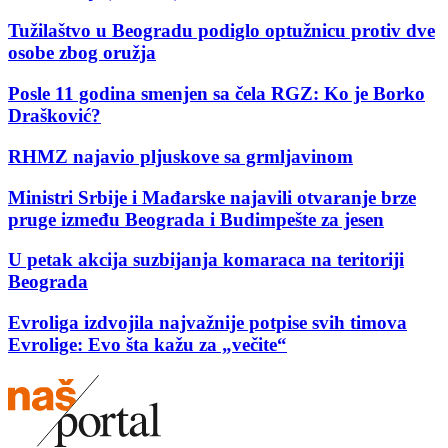
Tužilaštvo u Beogradu podiglo optužnicu protiv dve
osobe zbog oružja
Posle 11 godina smenjen sa čela RGZ: Ko je Borko
Drašković?
RHMZ najavio pljuskove sa grmljavinom
Ministri Srbije i Mađarske najavili otvaranje brze
pruge između Beograda i Budimpešte za jesen
U petak akcija suzbijanja komaraca na teritoriji
Beograda
Evroliga izdvojila najvažnije potpise svih timova
Evrolige: Evo šta kažu za „večite“