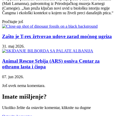
(Matt Lamanna), paleontolog iz Prirodnjačkog muzeja Karnegi
(Carnegie). „Jian pruža ključan novi uvid u biološku istoriju regije
Čangma i ekološki kontekst u kojem su živeli preci današnjih ptica.“
Pročitajte još
Zašto je T-rex žrtvovao udove zarad moćnog ugriza
31. maj 2026.
Animal Rescue Srbija (ARS) osniva Centar za
othranu lasta i čiopa
07. jun 2026.
Još uvek nema komentara.
Imate mišljenje?
Ukoliko želite da ostavite komentar, kliknite na dugme