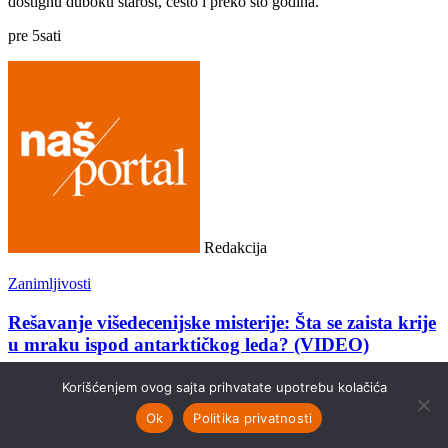
dostignu duboku starost, često i preko sto godina.
pre
5
sati
Redakcija
Zanimljivosti
Rešavanje višedecenijske misterije: Šta se zaista krije
u mraku ispod antarktičkog leda? (VIDEO)
Iako naučnici procenjuju da je manje od 0,001 % dubokog mora
Korišćenjem ovog sajta prihvatate upotrebu kolačića
vizuelno istraženo, najnovija sinteza podataka sa antarktičkih
Ok
Politika privatnosti
ekspedicija potvrdila je ono u šta su naučnici agencije NASA dugo
sumnjali: ekstremna i izolovana okruženja na Zemlji kriju složene,