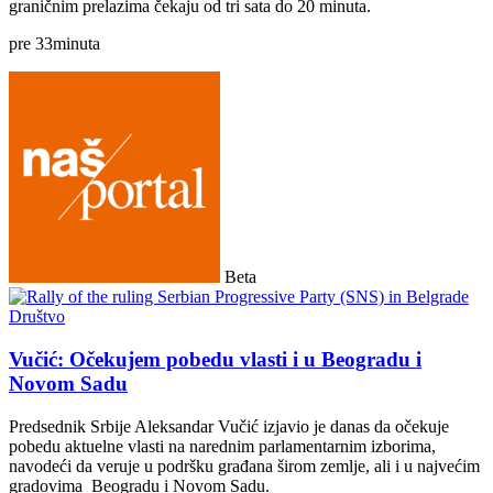
graničnim prelazima čekaju od tri sata do 20 minuta.
pre
33
minuta
Beta
Društvo
Vučić: Očekujem pobedu vlasti i u Beogradu i
Novom Sadu
Predsednik Srbije Aleksandar Vučić izjavio je danas da očekuje
pobedu aktuelne vlasti na narednim parlamentarnim izborima,
navodeći da veruje u podršku građana širom zemlje, ali i u najvećim
gradovima Beogradu i Novom Sadu.