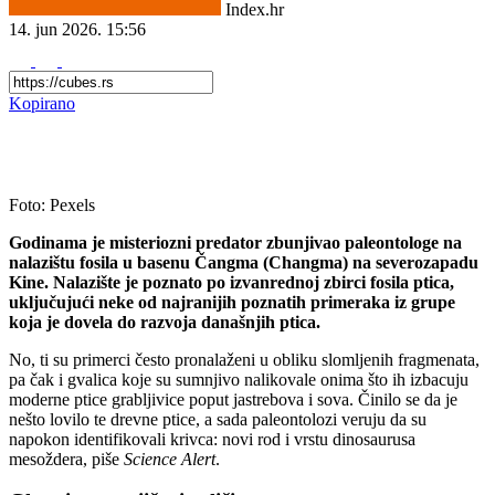
Index.hr
14. jun 2026.
15:56
Kopirano
Foto: Pexels
Godinama je misteriozni predator zbunjivao paleontologe na
nalazištu fosila u basenu Čangma (Changma) na severozapadu
Kine. Nalazište je poznato po izvanrednoj zbirci fosila ptica,
uključujući neke od najranijih poznatih primeraka iz grupe
koja je dovela do razvoja današnjih ptica.
No, ti su primerci često pronalaženi u obliku slomljenih fragmenata,
pa čak i gvalica koje su sumnjivo nalikovale onima što ih izbacuju
moderne ptice grabljivice poput jastrebova i sova. Činilo se da je
nešto lovilo te drevne ptice, a sada paleontolozi veruju da su
napokon identifikovali krivca: novi rod i vrstu dinosaurusa
mesoždera, piše
Science Alert
.