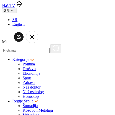
Naš TV
SR
SR
English
Menu
Kategorije
Politika
Društvo
Ekonomija
Sport
Zabava
Naš doktor
Naš psiholog
Horoskop
Regije Srbije
Šumadija
Kosovo i Metohija
Vojvodina