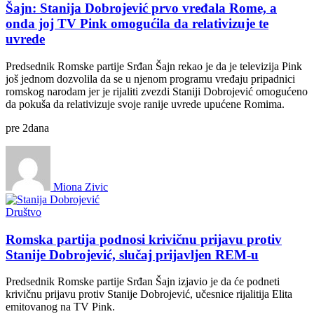
Šajn: Stanija Dobrojević prvo vređala Rome, a
onda joj TV Pink omogućila da relativizuje te
uvrede
Predsednik Romske partije Srđan Šajn rekao je da je televizija Pink
još jednom dozvolila da se u njenom programu vređaju pripadnici
romskog narodam jer je rijaliti zvezdi Staniji Dobrojević omogućeno
da pokuša da relativizuje svoje ranije uvrede upućene Romima.
pre
2
dana
Miona Zivic
Društvo
Romska partija podnosi krivičnu prijavu protiv
Stanije Dobrojević, slučaj prijavljen REM-u
Predsednik Romske partije Srđan Šajn izjavio je da će podneti
krivičnu prijavu protiv Stanije Dobrojević, učesnice rijalitija Elita
emitovanog na TV Pink.