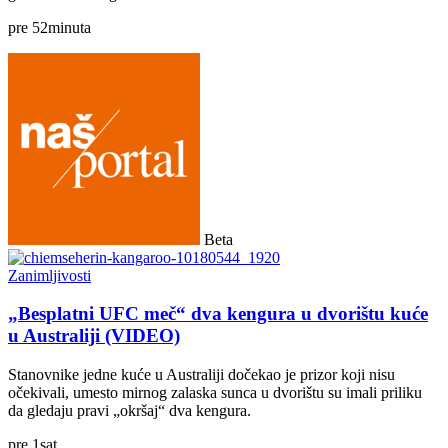
pre
52
minuta
Beta
Zanimljivosti
„Besplatni UFC meč“ dva kengura u dvorištu kuće
u Australiji (VIDEO)
Stanovnike jedne kuće u Australiji dočekao je prizor koji nisu
očekivali, umesto mirnog zalaska sunca u dvorištu su imali priliku
da gledaju pravi „okršaj“ dva kengura.
pre
1
sat