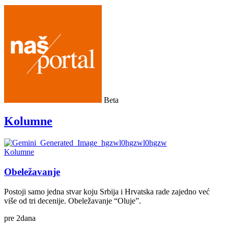
Beta
Kolumne
Kolumne
Obeležavanje
Postoji samo jedna stvar koju Srbija i Hrvatska rade zajedno već
više od tri decenije. Obeležavanje “Oluje”.
pre
2
dana