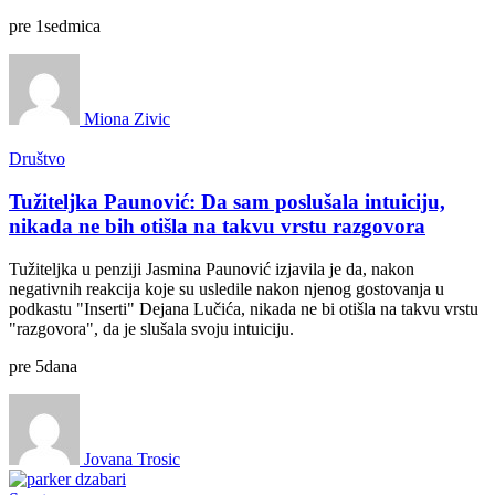
pre
1
sedmica
Miona Zivic
Društvo
Tužiteljka Paunović: Da sam poslušala intuiciju,
nikada ne bih otišla na takvu vrstu razgovora
Tužiteljka u penziji Jasmina Paunović izjavila je da, nakon
negativnih reakcija koje su usledile nakon njenog gostovanja u
podkastu "Inserti" Dejana Lučića, nikada ne bi otišla na takvu vrstu
"razgovora", da je slušala svoju intuiciju.
pre
5
dana
Jovana Trosic