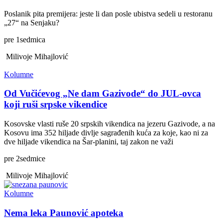
Poslanik pita premijera: jeste li dan posle ubistva sedeli u restoranu
„27“ na Senjaku?
pre
1
sedmica
Milivoje Mihajlović
Kolumne
Od Vučićevog „Ne dam Gazivode“ do JUL-ovca
koji ruši srpske vikendice
Kosovske vlasti ruše 20 srpskih vikendica na jezeru Gazivode, a na
Kosovu ima 352 hiljade divlje sagrađenih kuća za koje, kao ni za
dve hiljade vikendica na Šar-planini, taj zakon ne važi
pre
2
sedmice
Milivoje Mihajlović
Kolumne
Nema leka Paunović apoteka