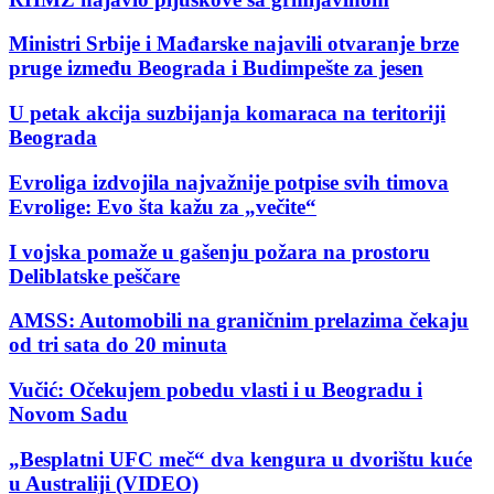
Ministri Srbije i Mađarske najavili otvaranje brze
pruge između Beograda i Budimpešte za jesen
U petak akcija suzbijanja komaraca na teritoriji
Beograda
Evroliga izdvojila najvažnije potpise svih timova
Evrolige: Evo šta kažu za „večite“
I vojska pomaže u gašenju požara na prostoru
Deliblatske peščare
AMSS: Automobili na graničnim prelazima čekaju
od tri sata do 20 minuta
Vučić: Očekujem pobedu vlasti i u Beogradu i
Novom Sadu
„Besplatni UFC meč“ dva kengura u dvorištu kuće
u Australiji (VIDEO)