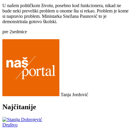
U našem političkom životu, posebno kod funkcionera, nikad ne
bude neki preveliki problem u onome šta si rekao. Problem je kome
si napravio problem. Ministarka Snežana Paunović to je
demonstrirala gotovo školski.
pre
2
sedmice
Tanja Jordović
Najčitanije
Društvo