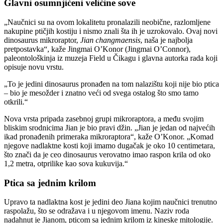
Glavni osumnjičeni veličine sove
„Naučnici su na ovom lokalitetu pronalazili neobične, razlomljene
nakupine ptičjih kostiju i nismo znali šta ih je uzrokovalo. Ovaj novi
dinosaurus mikroraptor,
Jian changmaensis
, naša je najbolja
pretpostavka“, kaže Jingmai O’Konor (Jingmai O’Connor),
paleontološkinja iz muzeja Field u Čikagu i glavna autorka rada koji
opisuje novu vrstu.
„To je jedini dinosaurus pronađen na tom nalazištu koji nije bio ptica
– bio je mesožder i znatno veći od svega ostalog što smo tamo
otkrili.“
Nova vrsta pripada zasebnoj grupi mikroraptora, a među svojim
bliskim srodnicima Jian je bio pravi džin. „Jian je jedan od najvećih
ikad pronađenih primeraka mikroraptora“, kaže O’Konor. „Komad
njegove nadlaktne kosti koji imamo dugačak je oko 10 centimetara,
što znači da je ceo dinosaurus verovatno imao raspon krila od oko
1,2 metra, otprilike kao sova kukuvija.“
Ptica sa jednim krilom
Upravo ta nadlaktna kost je jedini deo Jiana kojim naučnici trenutno
raspolažu, što se odražava i u njegovom imenu. Naziv roda
nadahnut je Jianom, pticom sa jednim krilom iz kineske mitologije.