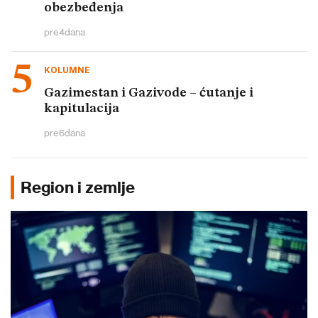
obezbeđenja
pre
4
dana
KOLUMNE
Gazimestan i Gazivode – ćutanje i
kapitulacija
pre
6
dana
Region i zemlje