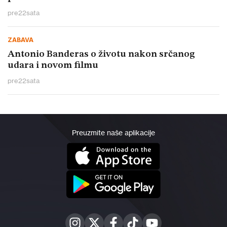
pre
22
sata
ZABAVA
Antonio Banderas o životu nakon srčanog
udara i novom filmu
pre
22
sata
Preuzmite naše aplikacije