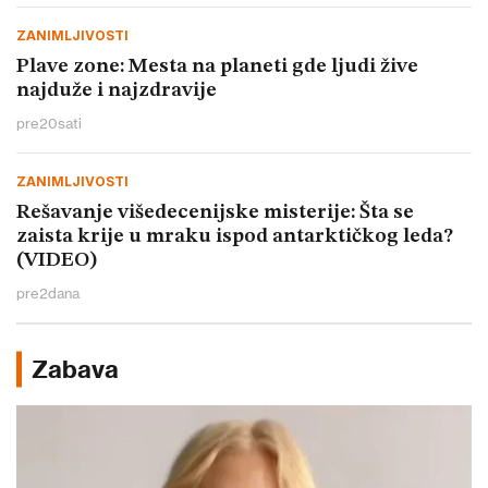
ZANIMLJIVOSTI
Plave zone: Mesta na planeti gde ljudi žive
najduže i najzdravije
pre
20
sati
ZANIMLJIVOSTI
Rešavanje višedecenijske misterije: Šta se
zaista krije u mraku ispod antarktičkog leda?
(VIDEO)
pre
2
dana
Zabava