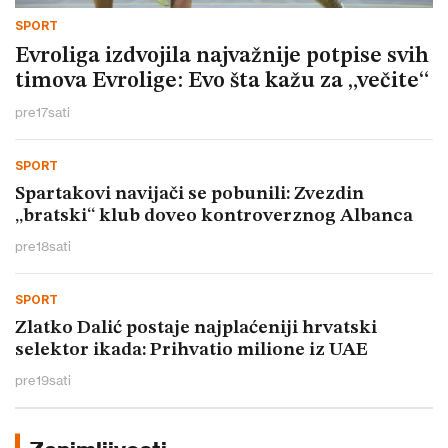
SPORT
Evroliga izdvojila najvažnije potpise svih
timova Evrolige: Evo šta kažu za „večite“
pre
17
sati
SPORT
Spartakovi navijači se pobunili: Zvezdin
„bratski“ klub doveo kontroverznog Albanca
pre
18
sati
SPORT
Zlatko Dalić postaje najplaćeniji hrvatski
selektor ikada: Prihvatio milione iz UAE
pre
19
sati