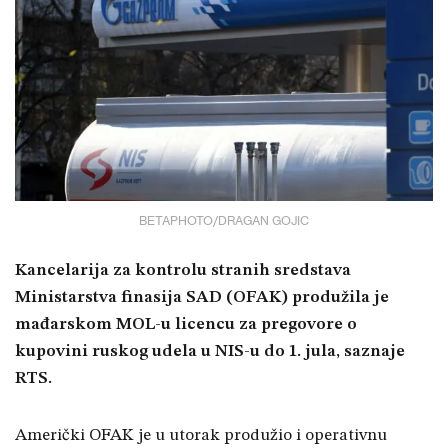
BETAPHOTO/DRAGAN GOJIC
Kancelarija za kontrolu stranih sredstava
Ministarstva finasija SAD (OFAK) produžila je
mađarskom MOL-u licencu za pregovore o
kupovini ruskog udela u NIS-u do 1. jula, saznaje
RTS.
Američki OFAK je u utorak produžio i operativnu