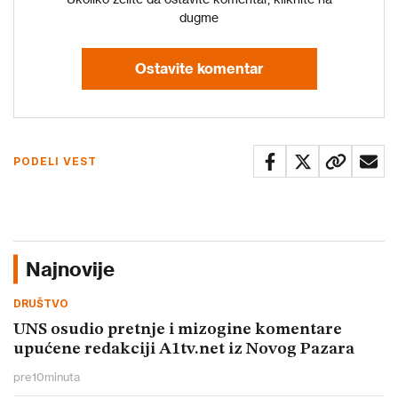
dugme
Ostavite komentar
PODELI VEST
Najnovije
DRUŠTVO
UNS osudio pretnje i mizogine komentare
upućene redakciji A1tv.net iz Novog Pazara
pre
10
minuta