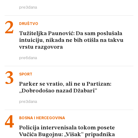
pre
3
dana
DRUŠTVO
Tužiteljka Paunović: Da sam poslušala
intuiciju, nikada ne bih otišla na takvu
vrstu razgovora
pre
6
dana
SPORT
Parker se vratio, ali ne u Partizan:
„Dobrodošao nazad Džabari“
pre
3
dana
BOSNA I HERCEGOVINA
Policija intervenisala tokom posete
Vučića Bugojnu: „Višak“ pripadnika