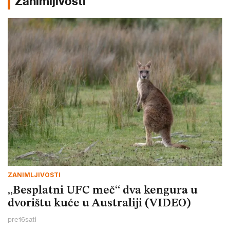
Zanimljivosti
ZANIMLJIVOSTI
„Besplatni UFC meč“ dva kengura u
dvorištu kuće u Australiji (VIDEO)
pre
16
sati