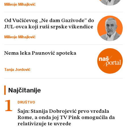
Milivoje Mihajlović
Od Vučićevog „Ne dam Gazivode“ do
JUL-ovca koji ruši srpske vikendice
Milivoje Mihajlović
Nema leka Paunović apoteka
Tanja Jordović
Najčitanije
DRUŠTVO
Šajn: Stanija Dobrojević prvo vređala
Rome, a onda joj TV Pink omogućila da
relativizuje te uvrede