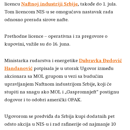
licencu
Naftnoj industriji Srbije
, takođe do 1. jula.
Tom licencom NIS-u se omogućava nastavak rada
odnosno prerada sirove nafte.
Prethodne licence – operativna i za pregovore o
kupovini, važile su do 16. juna.
Ministarka rudarstva i energetike
Dubravka Đedović
Handanović
potpisala je u utorak Ugovor između
akcionara sa MOL grupom u vezi sa budućim
upravljanjem Naftnom industrijom Srbije, koji će
stupiti na snagu ako MOL i „Gaspromnjeft“ postignu
dogovor i to odobri američki OFAK.
Ugovorom se predviđa da Srbija kupi dodatnih pet
odsto akcija u NIS-u i rad rafinerije od najmanje 10