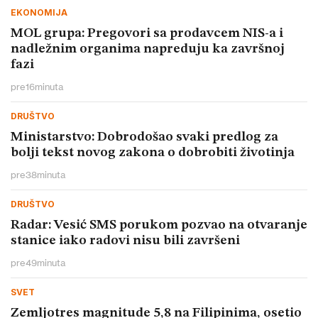
EKONOMIJA
MOL grupa: Pregovori sa prodavcem NIS-a i
nadležnim organima napreduju ka završnoj
fazi
pre
16
minuta
DRUŠTVO
Ministarstvo: Dobrodošao svaki predlog za
bolji tekst novog zakona o dobrobiti životinja
pre
38
minuta
DRUŠTVO
Radar: Vesić SMS porukom pozvao na otvaranje
stanice iako radovi nisu bili završeni
pre
49
minuta
SVET
Zemljotres magnitude 5,8 na Filipinima, osetio