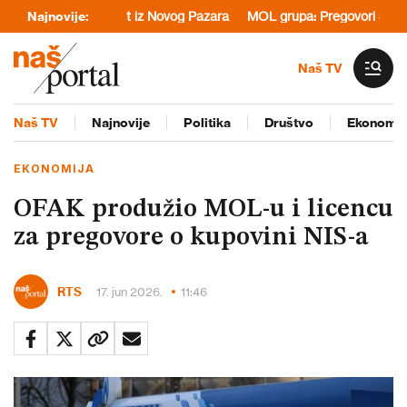
kciji A1tv.net iz Novog Pazara
Najnovije:
MOL grupa: Pregovori sa prodavcem 
Naš TV
Naš TV
Najnovije
Politika
Društvo
Ekonomij
EKONOMIJA
OFAK produžio MOL-u i licencu
za pregovore o kupovini NIS-a
RTS
17. jun 2026.
11:46