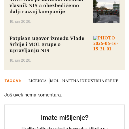
vlasnik NIS-a obezbedićemo
dalji razvoj kompanije
16. jun 2026.
Potpisan ugovor između Vlade
Srbije i MOL grupe o
upravljanju NIS
16. jun 2026.
TAGOVI:
LICENCA
MOL
NAFTNA INDUSTRIJA SRBIJE
Još uvek nema komentara.
Imate mišljenje?
Ukoliko želite da ostavite komentar, kliknite na