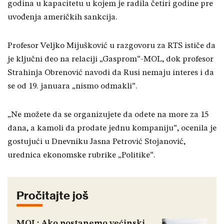
godina u kapacitetu u kojem je radila četiri godine pre
uvođenja američkih sankcija.
Profesor Veljko Mijušković u razgovoru za RTS ističe da
je ključni deo na relaciji „Gasprom“-MOL, dok profesor
Strahinja Obrenović navodi da Rusi nemaju interes i da
se od 19. januara „nismo odmakli“.
„Ne možete da se organizujete da odete na more za 15
dana, a kamoli da prodate jednu kompaniju“, ocenila je
gostujući u Dnevniku Jasna Petrović Stojanović,
urednica ekonomske rubrike „Politike“.
Pročitajte još
MOL: Ako postanemo većinski