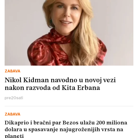
ZABAVA
Nikol Kidman navodno u novoj vezi
nakon razvoda od Kita Erbana
pre
20
sati
ZABAVA
Dikaprio i bračni par Bezos ulažu 200 miliona
dolara u spasavanje najugroženijih vrsta na
planeti