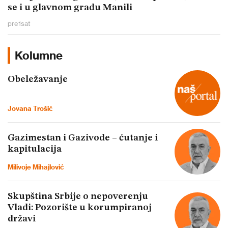
se i u glavnom gradu Manili
pre
1
sat
Kolumne
Obeležavanje
Jovana Trošić
Gazimestan i Gazivode – ćutanje i
kapitulacija
Milivoje Mihajlović
Skupština Srbije o nepoverenju
Vladi: Pozorište u korumpiranoj
državi