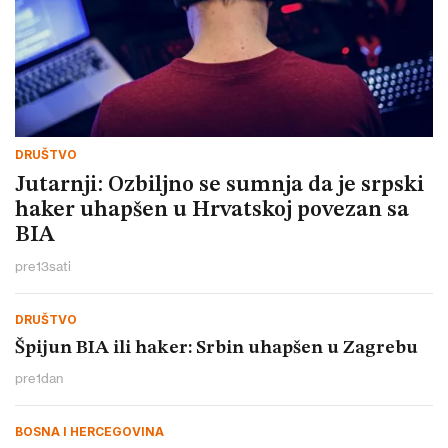
DRUŠTVO
Jutarnji: Ozbiljno se sumnja da je srpski
haker uhapšen u Hrvatskoj povezan sa
BIA
pre
13
sati
DRUŠTVO
Špijun BIA ili haker: Srbin uhapšen u Zagrebu
pre
1
dan
BOSNA I HERCEGOVINA