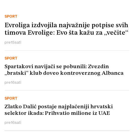
SPORT
Evroliga izdvojila najvažnije potpise svih
timova Evrolige: Evo šta kažu za „večite“
pre
15
sati
SPORT
Spartakovi navijači se pobunili: Zvezdin
„bratski“ klub doveo kontroverznog Albanca
pre
16
sati
SPORT
Zlatko Dalić postaje najplaćeniji hrvatski
selektor ikada: Prihvatio milione iz UAE
pre
16
sati