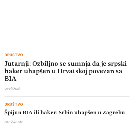
DRUŠTVO
Jutarnji: Ozbiljno se sumnja da je srpski
haker uhapšen u Hrvatskoj povezan sa
BIA
pre
10
sati
DRUŠTVO
Špijun BIA ili haker: Srbin uhapšen u Zagrebu
pre
24
sata