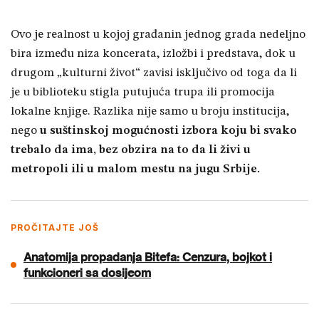
Ovo je realnost u kojoj građanin jednog grada nedeljno
bira između niza koncerata, izložbi i predstava, dok u
drugom „kulturni život“ zavisi isključivo od toga da li
je u biblioteku stigla putujuća trupa ili promocija
lokalne knjige. Razlika nije samo u broju institucija,
nego
u suštinskoj mogućnosti izbora koju bi svako
trebalo da ima, bez obzira na to da li živi u
metropoli ili u malom mestu na jugu Srbije.
PROČITAJTE JOŠ
Anatomija propadanja Bitefa: Cenzura, bojkot i
funkcioneri sa dosijeom