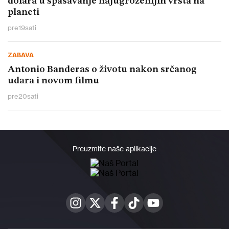
dolara u spasavanje najugroženijih vrsta na
planeti
pre
19
sati
ZABAVA
Antonio Banderas o životu nakon srčanog
udara i novom filmu
pre
20
sati
Preuzmite naše aplikacije