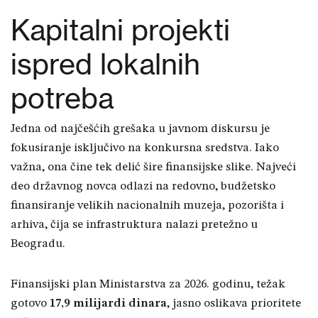
Kapitalni projekti
ispred lokalnih
potreba
Jedna od najčešćih grešaka u javnom diskursu je
fokusiranje isključivo na konkursna sredstva. Iako
važna, ona čine tek delić šire finansijske slike. Najveći
deo državnog novca odlazi na redovno, budžetsko
finansiranje velikih nacionalnih muzeja, pozorišta i
arhiva, čija se infrastruktura nalazi pretežno u
Beogradu.
Finansijski plan Ministarstva za 2026. godinu, težak
gotovo
17,9 milijardi dinara
, jasno oslikava prioritete