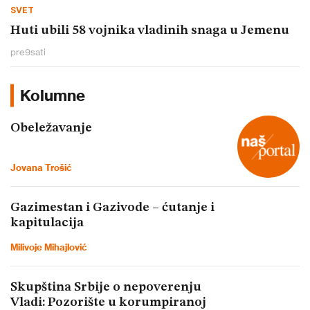
SVET
Huti ubili 58 vojnika vladinih snaga u Jemenu
pre
9
sati
Kolumne
Obeležavanje
Jovana Trošić
Gazimestan i Gazivode – ćutanje i
kapitulacija
Milivoje Mihajlović
Skupština Srbije o nepoverenju
Vladi: Pozorište u korumpiranoj