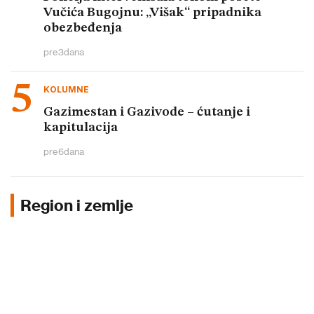
Vučića Bugojnu: „Višak“ pripadnika
obezbeđenja
pre
3
dana
KOLUMNE
Gazimestan i Gazivode – ćutanje i
kapitulacija
pre
6
dana
Region i zemlje