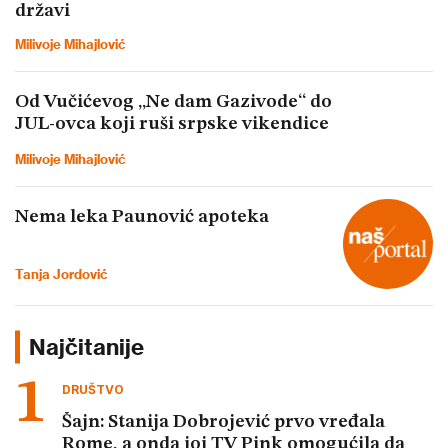
državi
Milivoje Mihajlović
Od Vučićevog „Ne dam Gazivode“ do
JUL-ovca koji ruši srpske vikendice
Milivoje Mihajlović
Nema leka Paunović apoteka
Tanja Jordović
Najčitanije
DRUŠTVO
Šajn: Stanija Dobrojević prvo vređala
Rome, a onda joj TV Pink omogućila da