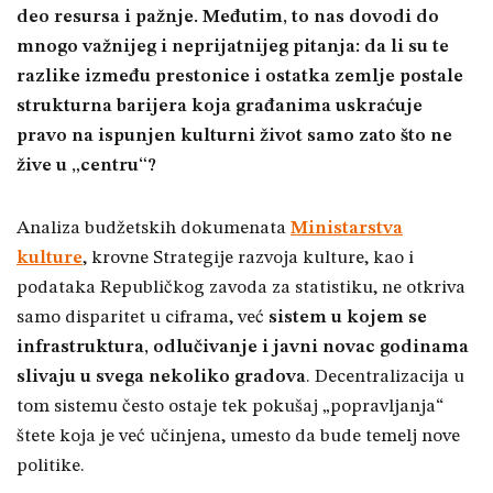
deo resursa i pažnje. Međutim, to nas dovodi do
mnogo važnijeg i neprijatnijeg pitanja: da li su te
razlike između prestonice i ostatka zemlje postale
strukturna barijera koja građanima uskraćuje
pravo na ispunjen kulturni život samo zato što ne
žive u „centru“?
Analiza budžetskih dokumenata
Ministarstva
kulture
, krovne Strategije razvoja kulture, kao i
podataka Republičkog zavoda za statistiku, ne otkriva
samo disparitet u ciframa, već
sistem u kojem se
infrastruktura, odlučivanje i javni novac godinama
slivaju u svega nekoliko gradova
. Decentralizacija u
tom sistemu često ostaje tek pokušaj „popravljanja“
štete koja je već učinjena, umesto da bude temelj nove
politike.