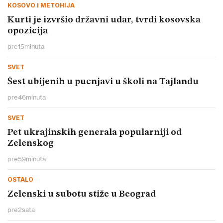
KOSOVO I METOHIJA
Kurti je izvršio državni udar, tvrdi kosovska
opozicija
pre
15
minuta
SVET
Šest ubijenih u pucnjavi u školi na Tajlandu
pre
46
minuta
SVET
Pet ukrajinskih generala popularniji od
Zelenskog
pre
59
minuta
OSTALO
Zelenski u subotu stiže u Beograd
pre
2
sata