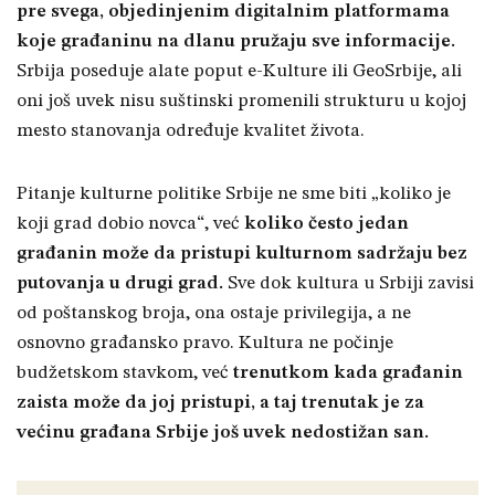
pre svega, objedinjenim digitalnim platformama
koje građaninu na dlanu pružaju sve informacije.
Srbija poseduje alate poput e-Kulture ili GeoSrbije, ali
oni još uvek nisu suštinski promenili strukturu u kojoj
mesto stanovanja određuje kvalitet života.
Pitanje kulturne politike Srbije ne sme biti „koliko je
koji grad dobio novca“, već
koliko često jedan
građanin može da pristupi kulturnom sadržaju bez
putovanja u drugi grad.
Sve dok kultura u Srbiji zavisi
od poštanskog broja, ona ostaje privilegija, a ne
osnovno građansko pravo. Kultura ne počinje
budžetskom stavkom, već
trenutkom kada građanin
zaista može da joj pristupi, a taj trenutak je za
većinu građana Srbije još uvek nedostižan san.