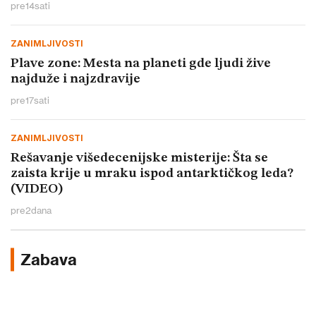
pre
14
sati
ZANIMLJIVOSTI
Plave zone: Mesta na planeti gde ljudi žive
najduže i najzdravije
pre
17
sati
ZANIMLJIVOSTI
Rešavanje višedecenijske misterije: Šta se
zaista krije u mraku ispod antarktičkog leda?
(VIDEO)
pre
2
dana
Zabava