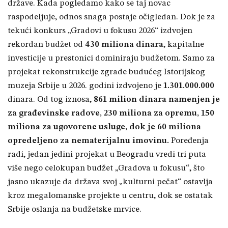
države. Kada pogledamo kako se taj novac
raspodeljuje, odnos snaga postaje očigledan. Dok je za
tekući konkurs „Gradovi u fokusu 2026“ izdvojen
rekordan budžet od
430 miliona dinara
, kapitalne
investicije u prestonici dominiraju budžetom. Samo za
projekat rekonstrukcije zgrade budućeg Istorijskog
muzeja Srbije u 2026. godini izdvojeno je
1.301.000.000
dinara. Od tog iznosa,
861 milion dinara namenjen je
za građevinske radove, 230 miliona za opremu, 150
miliona za ugovorene usluge, dok je 60 miliona
opredeljeno za nematerijalnu imovinu.
Poređenja
radi, jedan jedini projekat u Beogradu vredi tri puta
više nego celokupan budžet „Gradova u fokusu“, što
jasno ukazuje da država svoj „kulturni pečat“ ostavlja
kroz megalomanske projekte u centru, dok se ostatak
Srbije oslanja na budžetske mrvice.