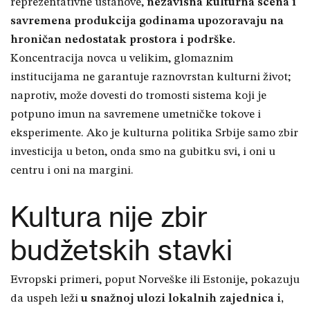
reprezentativne ustanove,
nezavisna kulturna scena i
savremena produkcija godinama upozoravaju na
hroničan nedostatak prostora i podrške.
Koncentracija novca u velikim, glomaznim
institucijama ne garantuje raznovrstan kulturni život;
naprotiv, može dovesti do tromosti sistema koji je
potpuno imun na savremene umetničke tokove i
eksperimente. Ako je kulturna politika Srbije samo zbir
investicija u beton, onda smo na gubitku svi, i oni u
centru i oni na margini.
Kultura nije zbir
budžetskih stavki
Evropski primeri, poput Norveške ili Estonije, pokazuju
da uspeh leži
u snažnoj ulozi lokalnih zajednica i,