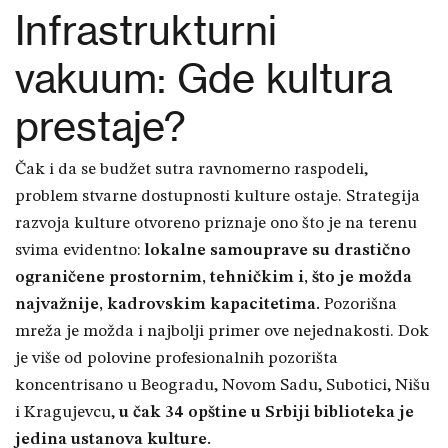
Infrastrukturni
vakuum: Gde kultura
prestaje?
Čak i da se budžet sutra ravnomerno raspodeli,
problem stvarne dostupnosti kulture ostaje. Strategija
razvoja kulture otvoreno priznaje ono što je na terenu
svima evidentno:
lokalne samouprave su drastično
ograničene prostornim, tehničkim i, što je možda
najvažnije, kadrovskim kapacitetima.
Pozorišna
mreža je možda i najbolji primer ove nejednakosti. Dok
je više od polovine profesionalnih pozorišta
koncentrisano u Beogradu, Novom Sadu, Subotici, Nišu
i Kragujevcu,
u čak 34 opštine u Srbiji biblioteka je
jedina ustanova kulture.