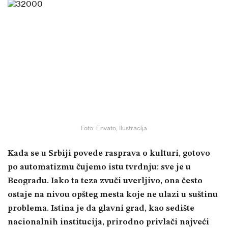
Foto: Envato, Ilustracija
Kada se u Srbiji povede rasprava o kulturi, gotovo
po automatizmu čujemo istu tvrdnju: sve je u
Beogradu. Iako ta teza zvuči uverljivo, ona često
ostaje na nivou opšteg mesta koje ne ulazi u suštinu
problema. Istina je da glavni grad, kao sedište
nacionalnih institucija, prirodno privlači najveći