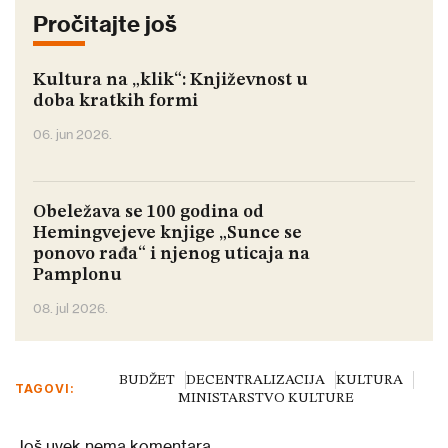
Pročitajte još
Kultura na „klik“: Književnost u
doba kratkih formi
06. jun 2026.
Obeležava se 100 godina od
Hemingvejeve knjige „Sunce se
ponovo rađa“ i njenog uticaja na
Pamplonu
08. jul 2026.
BUDŽET
DECENTRALIZACIJA
KULTURA
TAGOVI:
MINISTARSTVO KULTURE
Još uvek nema komentara.