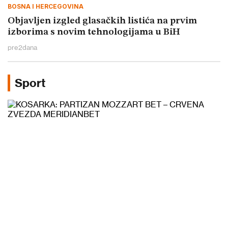
BOSNA I HERCEGOVINA
Objavljen izgled glasačkih listića na prvim
izborima s novim tehnologijama u BiH
pre
2
dana
Sport