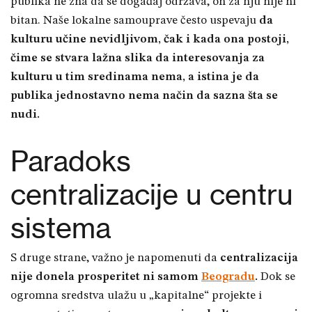
publika ne zna da se događaj održava, on za nju nije ni
bitan. Naše lokalne samouprave često uspevaju
da
kulturu učine nevidljivom, čak i kada ona postoji,
čime se stvara lažna slika da interesovanja za
kulturu u tim sredinama nema, a istina je da
publika jednostavno nema način da sazna šta se
nudi.
Paradoks
centralizacije u centru
sistema
S druge strane, važno je napomenuti da
centralizacija
nije donela prosperitet ni samom
Beogradu
.
Dok se
ogromna sredstva ulažu u „kapitalne“ projekte i