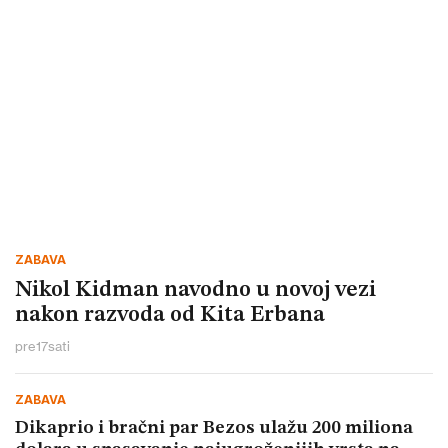
ZABAVA
Nikol Kidman navodno u novoj vezi
nakon razvoda od Kita Erbana
pre
17
sati
ZABAVA
Dikaprio i bračni par Bezos ulažu 200 miliona