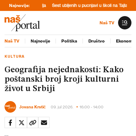
i kosovska opozicija
Najnovije:
Šest ubijenih u pucnjavi u školi na Tajlandu
Pe
Naš TV
Naš TV
Najnovije
Politika
Društvo
Ekonomij
KULTURA
Geografija nejednakosti: Kako
poštanski broj kroji kulturni
život u Srbiji
Jovana Krstić
09. jul 2026.
16:00 - 14:00