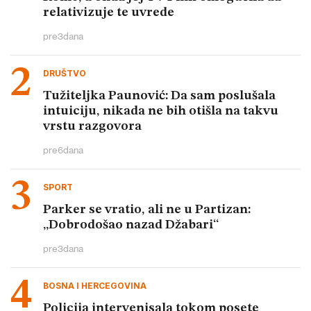
relativizuje te uvrede
pre
3
dana
DRUŠTVO
Tužiteljka Paunović: Da sam poslušala
intuiciju, nikada ne bih otišla na takvu
vrstu razgovora
pre
6
dana
SPORT
Parker se vratio, ali ne u Partizan:
„Dobrodošao nazad Džabari“
pre
3
dana
BOSNA I HERCEGOVINA
Policija intervenisala tokom posete